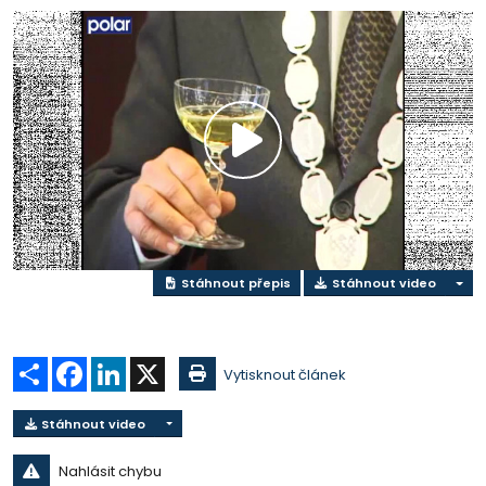
Přehrát
video
Stáhnout přepis
Stáhnout video
Sdílet
Facebook
LinkedIn
X
Vytisknout článek
Stáhnout video
Nahlásit chybu