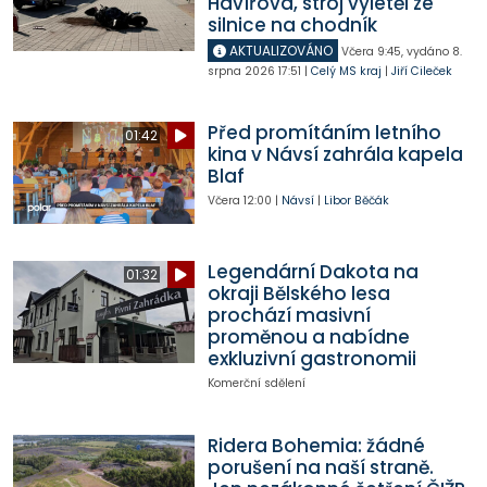
Havířova, stroj vyletěl ze
silnice na chodník
AKTUALIZOVÁNO
Včera
9:45
,
vydáno 8.
srpna 2026
17:51
|
Celý MS kraj
|
Jiří Cileček
Před promítáním letního
01:42
kina v Návsí zahrála kapela
Blaf
Včera
12:00
|
Návsí
|
Libor Běčák
Legendární Dakota na
01:32
okraji Bělského lesa
prochází masivní
proměnou a nabídne
exkluzivní gastronomii
Komerční sdělení
Ridera Bohemia: žádné
porušení na naší straně.