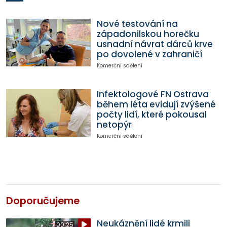
Nové testování na
západonilskou horečku
usnadní návrat dárců krve
po dovolené v zahraničí
Komerční sdělení
Infektologové FN Ostrava
během léta evidují zvýšené
počty lidí, které pokousal
netopýr
Komerční sdělení
Doporučujeme
Neukáznění lidé krmili
00:25