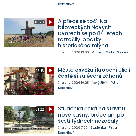
Dorazilová
A přece se točí! Na
01:20
bíloveckých Nových
Dvorech se po 84 letech
roztočily lopatky
historického mlýna
7. srpna 2026
13:00
|
Bílovec
|
Michal Slonina
Město osvěžují kropení ulic i
03:13
častější zalévání záhonů
7. srpna 2026
10:28
|
Nový Jičín
|
Petra
Dorazilová
Studénka čeká na stavbu
01:22
nové kašny, práce ani po
šesti týdnech nezačaly
7. srpna 2026
7:50
|
Studénka
|
Petra
Dorazilová