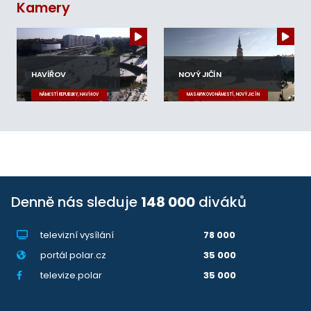
Kamery
HAVÍŘOV
NOVÝ JIČÍN
NÁMĚSTÍ REPUBLIKY, HAVÍŘOV
MASARYKOVO NÁMĚSTÍ, NOVÝ JIČÍN
Denně nás sleduje
148 000
diváků
televizní vysílání
78 000
portál polar.cz
35 000
televize.polar
35 000