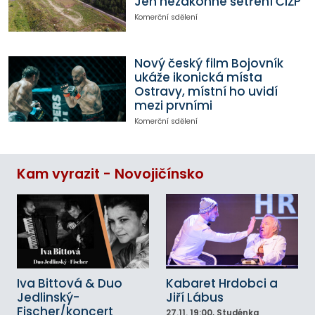
Jen nezákonné šetření ČIŽP
Komerční sdělení
Nový český film Bojovník
ukáže ikonická místa
Ostravy, místní ho uvidí
mezi prvními
Komerční sdělení
Kam vyrazit - Novojičínsko
Iva Bittová & Duo
Kabaret Hrdobci a
Jedlinský-
Jiří Lábus
Fischer/koncert
27.11.
19:00
, Studénka