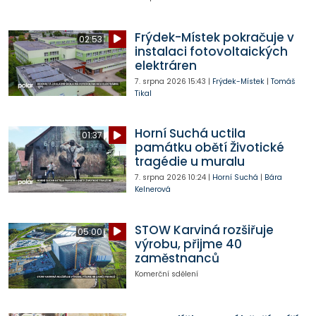
Frýdek-Místek pokračuje v
02:53
instalaci fotovoltaických
elektráren
7. srpna 2026
15:43
|
Frýdek-Místek
|
Tomáš
Tikal
Horní Suchá uctila
01:37
památku obětí Životické
tragédie u muralu
7. srpna 2026
10:24
|
Horní Suchá
|
Bára
Kelnerová
STOW Karviná rozšiřuje
05:00
výrobu, přijme 40
zaměstnanců
Komerční sdělení