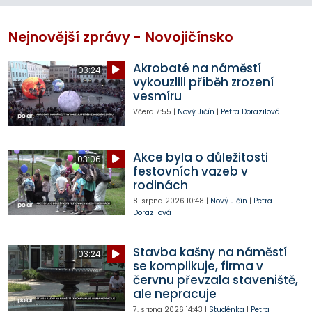
Nejnovější zprávy - Novojičínsko
Akrobaté na náměstí
03:24
vykouzlili příběh zrození
vesmíru
Včera
7:55
|
Nový Jičín
|
Petra Dorazilová
Akce byla o důležitosti
03:06
festovních vazeb v
rodinách
8. srpna 2026
10:48
|
Nový Jičín
|
Petra
Dorazilová
Stavba kašny na náměstí
03:24
se komplikuje, firma v
červnu převzala staveniště,
ale nepracuje
7. srpna 2026
14:43
|
Studénka
|
Petra