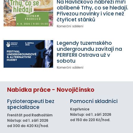
Na Havlíčkovo nábřeží míří
oblíbené Trhy, co se hledají.
Přivezou novinky i více než
čtyřicet stánků
Komerční sdělení
Legendy tuzemského
undergroundu zavítají na
PERIFERII Ostrava už v
sobotu
Komerční sdělení
Nabídka práce - Novojičínsko
Fyzioterapeuti bez
Pomocní skladníci
specializace
Kopřivnice
Nástup: od 1. září 2026
Frenštát pod Radhoštěm
od 150 do 220 Kč/hod.
Nástup: od 1. září 2026
od 300 do 420 Kč/hod.