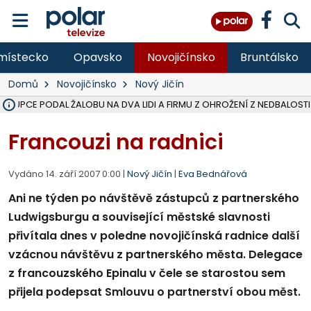
místecko
Opavsko
Novojičínsko
Bruntálsko
Domů
Novojičínsko
Nový Jičín
ÁSTUPCE PODAL ŽALOBU NA DVA LIDI A FIRMU Z OHROŽENÍ Z NEDBALOSTI
NA BÍLOVECKÝCH NOVÝCH DVORECH SE PO 84 LETECH ROZTOČILY L
KARVINSKÉ MOŘE ZÍSKÁ NOVÉ GASTRO ZÁZEMÍ S VYHLÍDKOVOU TER
REKONSTRUKCE MATEŘSKÉ ŠKOLY V CHLEBIČOVĚ MÍŘÍ DO FINÁLE, VÍ
CYKLISTU (74) SRAZIL V BRUNTÁLU KAMION, JE V OHROŽENÍ ŽIVOTA,
POLICIE HLEDÁ PŘÍPADNÉ SVĚDKY, KTEŘÍ POMŮŽOU OBJASNIT PRŮ
MS KRAJ DOKONČIL OPRAVU SILNICE MEZI VRBNEM A HEŘMANOVICEM
SMVAK NABÍZÍ V DOBĚ SUCHA VODU OBCÍM A FIRMÁM, CISTERNY JE
F-M POKRAČUJE V INSTALACI FOTOVOLTAICKÝCH ELEKTRÁREN, REP
SENIOR AKADEMIE V OPAVĚ ZAHÁJILA DALŠÍ BĚH, REPORTÁŽ NA POL
PLANETÁRIUM V OSTRAVĚ CHYSTÁ POZOROVÁNÍ ČÁSTEČNÉHO ZATMĚ
OPRAVA ULIC V HAVÍŘOVĚ UKONČÍ NELEGÁLNÍ PARKOVÁNÍ VE VNI
V HAVÍŘOVĚ SE TĚŽCE ZRANIL MOTORKÁŘ PO SRÁŽCE S AUTEM, INF
FC BANÍK OSTRAVA PROHRÁL V HRADCI KRÁLOVÉ 1:2, OD 43. MINUTY 
MOTORKÁŘ SRAZIL VE F-M NA PŘECHODU CHODCE, DLE POLICIE
Francouzi na radnici
Vydáno 14. září 2007 0:00 |
Nový Jičín
|
Eva Bednářová
Ani ne týden po návštěvě zástupců z partnerského
Ludwigsburgu a související městské slavnosti
přivítala dnes v poledne novojičínská radnice další
vzácnou návštěvu z partnerského města. Delegace
z francouzského Epinalu v čele se starostou sem
přijela podepsat Smlouvu o partnerství obou měst.