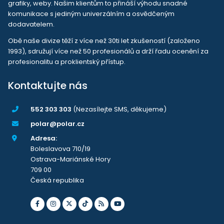
grafiky, weby. Našim klientům to přináší výhodu snadné
komunikace s jediným univerzálním a osvědčeným
dodavatelem.
Obě naše divize těží z více než 30ti let zkušeností (založeno
1993), sdružují více než 50 profesionálů a drží řadu ocenění za
profesionalitu a proklientský přístup.
Kontaktujte nás
552 303 303
(Nezasílejte SMS, děkujeme)
polar@polar.cz
Adresa:
Boleslavova 710/19
Ostrava-Mariánské Hory
709 00
Česká republika