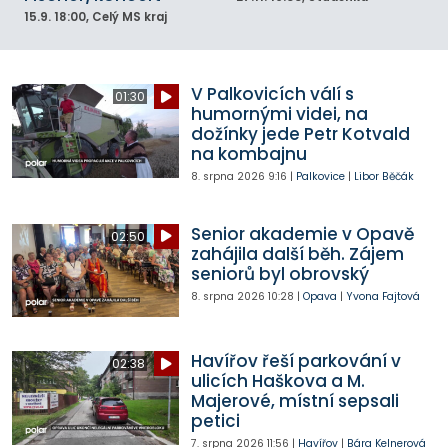
15.9.
18:00
, Celý MS kraj
V Palkovicích válí s
01:30
humornými videi, na
dožínky jede Petr Kotvald
na kombajnu
8. srpna 2026
9:16
|
Palkovice
|
Libor Běčák
Senior akademie v Opavě
02:50
zahájila další běh. Zájem
seniorů byl obrovský
8. srpna 2026
10:28
|
Opava
|
Yvona Fajtová
Havířov řeší parkování v
02:38
ulicích Haškova a M.
Majerové, místní sepsali
petici
7. srpna 2026
11:56
|
Havířov
|
Bára Kelnerová