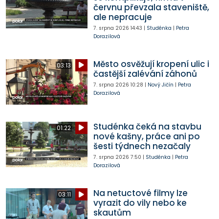
červnu převzala staveniště,
ale nepracuje
7. srpna 2026
14:43
|
Studénka
|
Petra
Dorazilová
Město osvěžují kropení ulic i
03:13
častější zalévání záhonů
7. srpna 2026
10:28
|
Nový Jičín
|
Petra
Dorazilová
Studénka čeká na stavbu
01:22
nové kašny, práce ani po
šesti týdnech nezačaly
7. srpna 2026
7:50
|
Studénka
|
Petra
Dorazilová
Na netuctové filmy lze
03:11
vyrazit do vily nebo ke
skautům