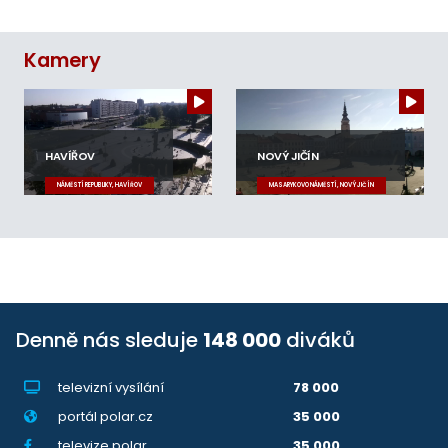
Kamery
HAVÍŘOV
NOVÝ JIČÍN
NÁMĚSTÍ REPUBLIKY, HAVÍŘOV
MASARYKOVO NÁMĚSTÍ, NOVÝ JIČÍN
Denně nás sleduje
148 000
diváků
televizní vysílání
78 000
portál polar.cz
35 000
televize.polar
35 000