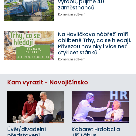
výrobu, přijme 40
zaměstnanců
Komerční sdělení
Na Havlíčkovo nábřeží míří
oblíbené Trhy, co se hledají.
Přivezou novinky i více než
čtyřicet stánků
Komerční sdělení
Kam vyrazit - Novojičínsko
Úvěr/divadelní
Kabaret Hrdobci a
představení
Jiří Lábus