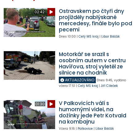
Ostravskem po čtyři dny
02:42
projížděly nablýskané
mercedesy, finále bylo pod
pecemi
Dnes
10:00
|
Celý MS kraj
|
Libor Běčák
Motorkář se srazil s
osobním autem v centru
Havířova, stroj vyletěl ze
silnice na chodník
AKTUALIZOVÁNO
Dnes
9:45
,
vydáno
včera
17:51
|
Celý MS kraj
|
Jiří Cileček
V Palkovicích válí s
01:30
humornými videi, na
dožínky jede Petr Kotvald
na kombajnu
Včera
9:16
|
Palkovice
|
Libor Běčák