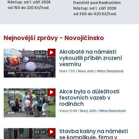
Nástup: od 1. září 2026
Frenštát pod Radhoštěm
od 150 do 220 Kč/hod.
Nástup: od 1. září 2026
od 300 do 420 Kč/hod.
Nejnovější zprávy - Novojičínsko
Akrobaté na náměstí
03:24
vykouzlili příběh zrození
vesmíru
Dnes
7:55
|
Nový Jičín
|
Petra Dorazilová
Akce byla o důležitosti
03:06
festovních vazeb v
rodinách
Včera
10:48
|
Nový Jičín
|
Petra Dorazilová
Stavba kašny na náměstí
03:24
se komplikuje, firma v