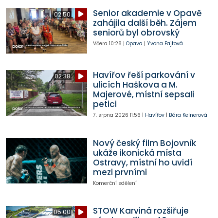
Senior akademie v Opavě
02:50
zahájila další běh. Zájem
seniorů byl obrovský
Včera
10:28
|
Opava
|
Yvona Fajtová
Havířov řeší parkování v
02:38
ulicích Haškova a M.
Majerové, místní sepsali
petici
7. srpna 2026
11:56
|
Havířov
|
Bára Kelnerová
Nový český film Bojovník
ukáže ikonická místa
Ostravy, místní ho uvidí
mezi prvními
Komerční sdělení
STOW Karviná rozšiřuje
05:00