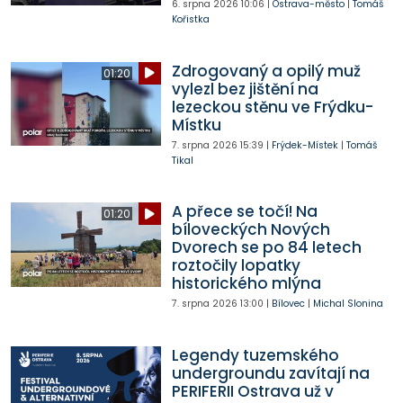
6. srpna 2026
10:06
|
Ostrava-město
|
Tomáš
Kořistka
Zdrogovaný a opilý muž
01:20
vylezl bez jištění na
lezeckou stěnu ve Frýdku-
Místku
7. srpna 2026
15:39
|
Frýdek-Místek
|
Tomáš
Tikal
A přece se točí! Na
01:20
bíloveckých Nových
Dvorech se po 84 letech
roztočily lopatky
historického mlýna
7. srpna 2026
13:00
|
Bílovec
|
Michal Slonina
Legendy tuzemského
undergroundu zavítají na
PERIFERII Ostrava už v