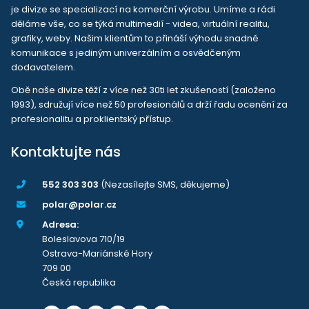
je divize se specializací na komerční výrobu. Umíme a rádi
děláme vše, co se týká multimedií - videa, virtuální realitu,
grafiky, weby. Našim klientům to přináší výhodu snadné
komunikace s jediným univerzálním a osvědčeným
dodavatelem.
Obě naše divize těží z více než 30ti let zkušeností (založeno
1993), sdružují více než 50 profesionálů a drží řadu ocenění za
profesionalitu a proklientský přístup.
Kontaktujte nás
552 303 303
(Nezasílejte SMS, děkujeme)
polar@polar.cz
Adresa:
Boleslavova 710/19
Ostrava-Mariánské Hory
709 00
Česká republika