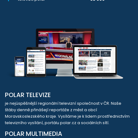
POLAR TELEVIZE
je nejúspěšnější regionální televizní společnost v ČR. Naše
štáby denně přinášejí reportáže z měst a obcí
Moravskoslezského kraje. Vysíláme je k lidem prostřednictvím
televizního vysílání, portálu polar.cz a sociálních sítí.
POLAR MULTIMEDIA