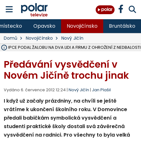
místecko
Opavsko
Novojičínsko
Bruntálsko
Domů
Novojičínsko
Nový Jičín
ÁSTUPCE PODAL ŽALOBU NA DVA LIDI A FIRMU Z OHROŽENÍ Z NEDBALOSTI
NA SLEZSKÉ HARTĚ PŘIBYLO SINIC, VODA MÁ HORŠÍ KVALITU, HYGIENI
NA BÍLOVECKÝCH NOVÝCH DVORECH SE PO 84 LETECH ROZTOČILY L
KARVINSKÉ MOŘE ZÍSKÁ NOVÉ GASTRO ZÁZEMÍ S VYHLÍDKOVOU TER
REKONSTRUKCE MATEŘSKÉ ŠKOLY V CHLEBIČOVĚ MÍŘÍ DO FINÁLE, VÍ
CYKLISTU (74) SRAZIL V BRUNTÁLU KAMION, JE V OHROŽENÍ ŽIVOTA,
POLICIE HLEDÁ PŘÍPADNÉ SVĚDKY, KTEŘÍ POMŮŽOU OBJASNIT PRŮ
MS KRAJ DOKONČIL OPRAVU SILNICE MEZI VRBNEM A HEŘMANOVICEM
SMVAK NABÍZÍ V DOBĚ SUCHA VODU OBCÍM A FIRMÁM, CISTERNY JE
F-M POKRAČUJE V INSTALACI FOTOVOLTAICKÝCH ELEKTRÁREN, REP
SENIOR AKADEMIE V OPAVĚ ZAHÁJILA DALŠÍ BĚH, REPORTÁŽ NA POL
PLANETÁRIUM V OSTRAVĚ CHYSTÁ POZOROVÁNÍ ČÁSTEČNÉHO ZATMĚ
OPRAVA ULIC V HAVÍŘOVĚ UKONČÍ NELEGÁLNÍ PARKOVÁNÍ VE VNI
V HAVÍŘOVĚ SE TĚŽCE ZRANIL MOTORKÁŘ PO SRÁŽCE S AUTEM, INF
TRAGICKÁ SRÁŽKA VLAKU S KAMIONEM V DOLNÍ LUTYNI Z LEDNA 
Předávání vysvědčení v
Novém Jičíně trochu jinak
Vydáno 6. července 2012 12:24 |
Nový Jičín
|
Jan Plašil
I když už začaly prázdniny, na chvíli se ještě
vrátíme k ukončení školního roku. V Domovince
předali babičkám symbolická vysvědčení a
studenti praktické školy dostali svá závěrečná
vysvědčení na radnici. Pro všechny to byla velká