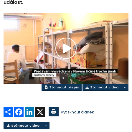
událost.
Přehrát
video
Stáhnout přepis
Stáhnout video
Sdílet
Facebook
LinkedIn
X
Vytisknout článek
Stáhnout video