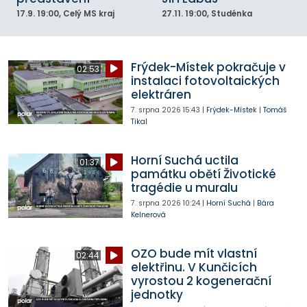
17.9.
19:00
, Celý MS kraj
27.11.
19:00
, Studénka
Frýdek-Místek pokračuje v
02:53
instalaci fotovoltaických
elektráren
7. srpna 2026
15:43
|
Frýdek-Místek
|
Tomáš
Tikal
Horní Suchá uctila
01:37
památku obětí Životické
tragédie u muralu
7. srpna 2026
10:24
|
Horní Suchá
|
Bára
Kelnerová
OZO bude mít vlastní
02:44
elektřinu. V Kunčicích
vyrostou 2 kogenerační
jednotky