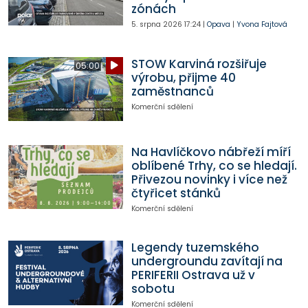
zónách
5. srpna 2026
17:24
|
Opava
|
Yvona Fajtová
STOW Karviná rozšiřuje
05:00
výrobu, přijme 40
zaměstnanců
Komerční sdělení
Na Havlíčkovo nábřeží míří
oblíbené Trhy, co se hledají.
Přivezou novinky i více než
čtyřicet stánků
Komerční sdělení
Legendy tuzemského
undergroundu zavítají na
PERIFERII Ostrava už v
sobotu
Komerční sdělení