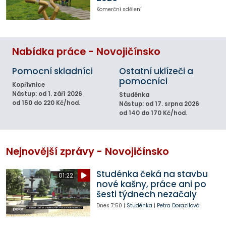
Komerční sdělení
Nabídka práce - Novojičínsko
Pomocní skladníci
Ostatní uklízeči a
pomocníci
Kopřivnice
Nástup: od 1. září 2026
Studénka
od 150 do 220 Kč/hod.
Nástup: od 17. srpna 2026
od 140 do 170 Kč/hod.
Nejnovější zprávy - Novojičínsko
Studénka čeká na stavbu
01:22
nové kašny, práce ani po
šesti týdnech nezačaly
Dnes
7:50
|
Studénka
|
Petra Dorazilová