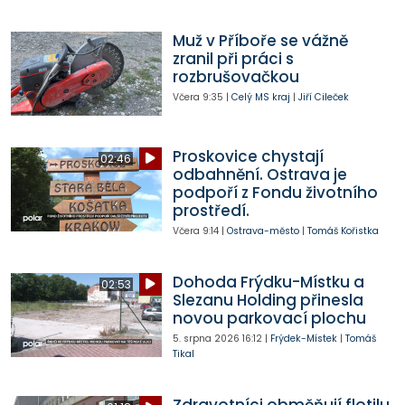
Muž v Příboře se vážně
zranil při práci s
rozbrušovačkou
Včera
9:35
|
Celý MS kraj
|
Jiří Cileček
Proskovice chystají
02:46
odbahnění. Ostrava je
podpoří z Fondu životního
prostředí.
Včera
9:14
|
Ostrava-město
|
Tomáš Kořistka
Dohoda Frýdku-Místku a
02:53
Slezanu Holding přinesla
novou parkovací plochu
5. srpna 2026
16:12
|
Frýdek-Místek
|
Tomáš
Tikal