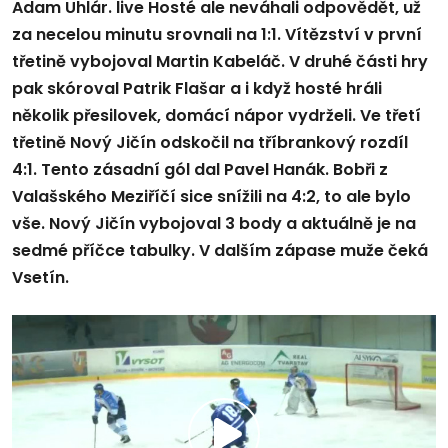
Adam Uhlár. live Hosté ale neváhali odpovědět, už
za necelou minutu srovnali na 1:1. Vítězství v první
třetině vybojoval Martin Kabeláč. V druhé části hry
pak skóroval Patrik Flašar a i když hosté hráli
několik přesilovek, domácí nápor vydrželi. Ve třetí
třetině Nový Jičín odskočil na tříbrankový rozdíl
4:1. Tento zásadní gól dal Pavel Hanák. Bobři z
Valašského Meziříčí sice snížili na 4:2, to ale bylo
vše. Nový Jičín vybojoval 3 body a aktuálně je na
sedmé příčce tabulky. V dalším zápase muže čeká
Vsetín.