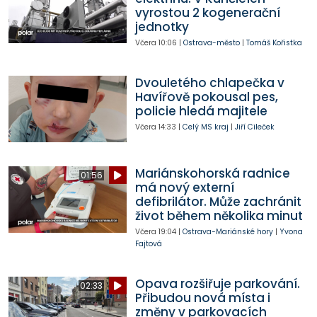
vyrostou 2 kogenerační
jednotky
Včera
10:06
|
Ostrava-město
|
Tomáš Kořistka
Dvouletého chlapečka v
Havířově pokousal pes,
policie hledá majitele
Včera
14:33
|
Celý MS kraj
|
Jiří Cileček
Mariánskohorská radnice
01:56
má nový externí
defibrilátor. Může zachránit
život během několika minut
Včera
19:04
|
Ostrava-Mariánské hory
|
Yvona
Fajtová
Opava rozšiřuje parkování.
02:33
Přibudou nová místa i
změny v parkovacích