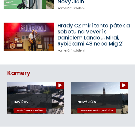
Nový Jičín
Komerční sdělení
Hrady CZ míří tento pátek a
sobotu na Veveří s
Danielem Landou, Mirai,
Rybičkami 48 nebo Mig 21
Komerční sdělení
Kamery
HAVÍŘOV
NOVÝ JIČÍN
NÁMĚSTÍ REPUBLIKY, HAVÍŘOV
MASARYKOVO NÁMĚSTÍ, NOVÝ JIČÍN