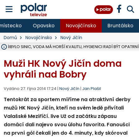
místecko
Opavsko
Novojičínsko
Bruntálsko
Domů
Novojičínsko
Nový Jičín
Ě PŘIBYLO SINIC, VODA MÁ HORŠÍ KVALITU, HYGIENICI RADÍ BÝT OPATRNÍ
ÚOHS DAL ZÁTORU POKUTU 100 000 ZA CHYBY V ZAKÁZCE NA OBN
AREÁL LODIČEK V KARVINÉ SE PŘIPRAVUJE NA VELKOU REKONSTRUKC
KARVINÁ ZNÁ BUDOUCÍ PODOBU AREÁLU LODIČKY V PARKU BOŽEN
CYKLISTU (74) SRAZIL V BRUNTÁLU KAMION, JE V OHROŽENÍ ŽIVOTA,
POLICIE HLEDÁ PŘÍPADNÉ SVĚDKY, KTEŘÍ POMŮŽOU OBJASNIT PRŮ
RADNÍ OSTRAVY A POSLANKYNĚ A. HOFFMANNOVÁ ZA PIRÁTY PODA
NA POSTUP MINISTERSTVA ŽIVOTNÍHO PROSTŘEDÍ V KAUZE HALDY 
MUŽ V PŘÍBOŘE SE VÁŽNĚ ZRANIL PŘI PRÁCI S ROZBRUŠOVAČKOU, I
SLEZSKÁ OSTRAVA PŘIPRAVUJE PROJEKTOVOU DOKUMENTACI PRO 
PODEZŘELÝ BALÍČEK ZASTAVIL PROVOZ NA NÁDRAŽÍ VE F-M, ČEKÁ 
CHLAPEČKA (2) V HAVÍŘOVĚ POKOUSAL PES, POLICIE HLEDÁ MAJITEL
MS KRAJ VYBUDUJE ZA 40 MILIONŮ V JABLUNKOVĚ NOVÝ MOST PŘES O
FOTBALISTA LAURI LAINE SE VRACÍ Z BANÍKU OSTRAVA NA PŮL ROK
F-M DOKONČIL VOLNOČASOVÝ AREÁL RIVKA PARK ZA 62 MILIONŮ,
Muži HK Nový Jičín doma
vyhráli nad Bobry
Vydáno 27. října 2014 17:24 |
Nový Jičín
|
Jan Plašil
Tentokrát za sportem míříme na atraktivní derby
mužů HK Nový Jičín, kteří na svém ledě přivítali
Valašské Meziříčí. live Už od začátku zápasu
domácí dali najevo svou úlohu favorita. Fanoušci
na první gól čekali jen do 4. minuty, kdy skóroval