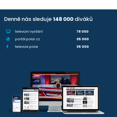
Denně nás sleduje
148 000
diváků
televizní vysílání
78 000
portál polar.cz
35 000
televize.polar
35 000