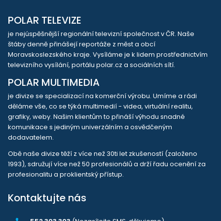
POLAR TELEVIZE
je nejúspěšnější regionální televizní společnost v ČR. Naše
štáby denně přinášejí reportáže z měst a obcí
Moravskoslezského kraje. Vysíláme je k lidem prostřednictvím
televizního vysílání, portálu polar.cz a sociálních sítí.
POLAR MULTIMEDIA
je divize se specializací na komerční výrobu. Umíme a rádi
děláme vše, co se týká multimedií - videa, virtuální realitu,
grafiky, weby. Našim klientům to přináší výhodu snadné
komunikace s jediným univerzálním a osvědčeným
dodavatelem.
Obě naše divize těží z více než 30ti let zkušeností (založeno
1993), sdružují více než 50 profesionálů a drží řadu ocenění za
profesionalitu a proklientský přístup.
Kontaktujte nás