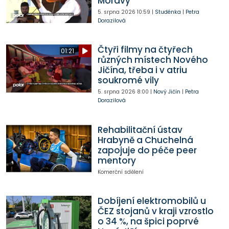
Moravy
5. srpna 2026
10:59
|
Studénka
|
Petra
Dorazilová
Čtyři filmy na čtyřech
01:21
různých místech Nového
Jičína, třeba i v atriu
soukromé vily
5. srpna 2026
8:00
|
Nový Jičín
|
Petra
Dorazilová
Rehabilitační ústav
Hrabyně a Chuchelná
zapojuje do péče peer
mentory
Komerční sdělení
Dobíjení elektromobilů u
ČEZ stojanů v kraji vzrostlo
o 34 %, na špici poprvé