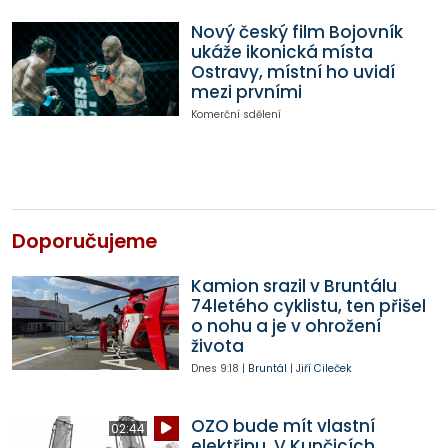
Nový český film Bojovník
ukáže ikonická místa
Ostravy, místní ho uvidí
mezi prvními
Komerční sdělení
Doporučujeme
Kamion srazil v Bruntálu
74letého cyklistu, ten přišel
o nohu a je v ohrožení
života
Dnes
9:18
|
Bruntál
|
Jiří Cileček
OZO bude mít vlastní
02:44
elektřinu. V Kunčicích