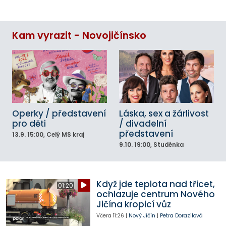
Kam vyrazit - Novojičínsko
Operky / představení
Láska, sex a žárlivost
pro děti
/ divadelní
představení
13.9.
15:00
, Celý MS kraj
9.10.
19:00
, Studénka
Když jde teplota nad třicet,
01:20
ochlazuje centrum Nového
Jičína kropicí vůz
Včera
11:26
|
Nový Jičín
|
Petra Dorazilová