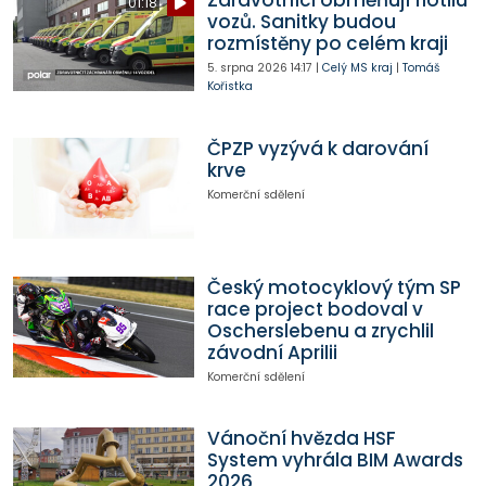
Zdravotníci obměňují flotilu
01:18
vozů. Sanitky budou
rozmístěny po celém kraji
5. srpna 2026
14:17
|
Celý MS kraj
|
Tomáš
Kořistka
ČPZP vyzývá k darování
krve
Komerční sdělení
Český motocyklový tým SP
race project bodoval v
Oscherslebenu a zrychlil
závodní Aprilii
Komerční sdělení
Vánoční hvězda HSF
System vyhrála BIM Awards
2026