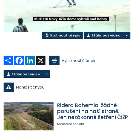
Přehrát
video
Stáhnout přepis
Stáhnout video
Sdílet
Facebook
LinkedIn
X
Vytisknout článek
Stáhnout video
Nahlásit chybu
Ridera Bohemia: žádné
porušení na naší straně.
Jen nezákonné šetření ČIŽP
Komerční sdělení