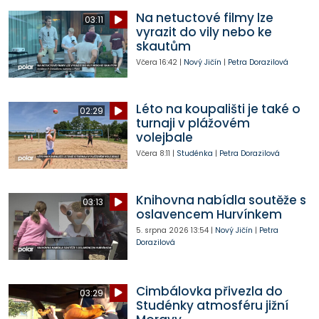
Na netuctové filmy lze
03:11
vyrazit do vily nebo ke
skautům
Včera
16:42
|
Nový Jičín
|
Petra Dorazilová
Léto na koupališti je také o
02:29
turnaji v plážovém
volejbale
Včera
8:11
|
Studénka
|
Petra Dorazilová
Knihovna nabídla soutěže s
03:13
oslavencem Hurvínkem
5. srpna 2026
13:54
|
Nový Jičín
|
Petra
Dorazilová
Cimbálovka přivezla do
03:29
Studénky atmosféru jižní