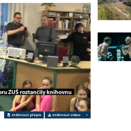
řehrát
ideo
Stáhnout přepis
Stáhnout video