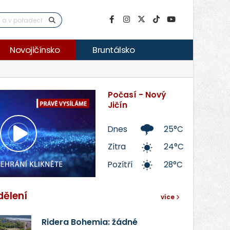
Novojičínsko
Bruntálsko
Počasí - Nový
Jičín
Dnes
25°C
Přehrát
Zítra
24°C
Pozítří
28°C
video
dělení
více
Ridera Bohemia: žádné