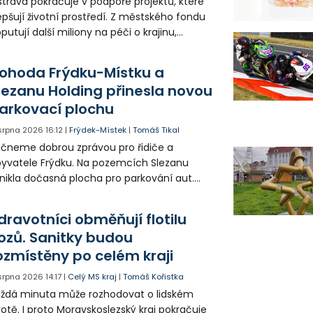
trava pokračuje v podpoře projektů, které
epšují životní prostředí. Z městského fondu
putují další miliony na péči o krajinu,
řejný prostor i environmentální výchovu
tí a mládeže.
ohoda Frýdku-Místku a
lezanu Holding přinesla novou
arkovací plochu
 srpna 2026
16:12
|
Frýdek-Místek
|
Tomáš Tikal
čneme dobrou zprávou pro řidiče a
yvatele Frýdku. Na pozemcích Slezanu
nikla dočasná plocha pro parkování aut.
ohodlo se na tom město s vedením
olečnosti Slezan Holding.
dravotníci obměňují flotilu
ozů. Sanitky budou
ozmístěny po celém kraji
 srpna 2026
14:17
|
Celý MS kraj
|
Tomáš Kořistka
ždá minuta může rozhodovat o lidském
votě. I proto Moravskoslezský kraj pokračuje