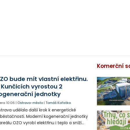
Komerční s
ZO bude mít vlastní elektřinu.
0
 Kunčicích vyrostou 2
ogenerační jednotky
era
10:06
|
Ostrava-město
|
Tomáš Kořistka
trava udělala další krok k energetické
běstačnosti. Moderní kogenerační jednotky
areálu OZO vyrobí elektřinu i teplo a sníží
klady i emise. Malou elektrárnu postaví