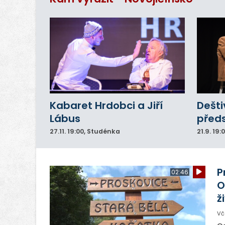
Kabaret Hrdobci a Jiří
Dešti
Lábus
před
27.11.
19:00
, Studénka
21.9.
19:
P
02:46
O
ž
Vč