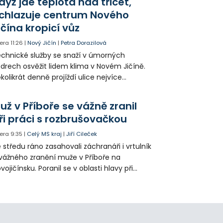
dyž jde teplota nad třicet,
ké řidiče v parkovacích zónách.
chlazuje centrum Nového
ičína kropicí vůz
era
11:26
|
Nový Jičín
|
Petra Dorazilová
chnické služby se snaží v úmorných
drech osvěžit lidem klima v Novém Jičíně.
kolikrát denně projíždí ulice nejvíce
hřátého centra kropící vůz. Zvýšila se také
tenzita zálivky květinových záhonů.
už v Příboře se vážně zranil
ři práci s rozbrušovačkou
era
9:35
|
Celý MS kraj
|
Jiří Cileček
 středu ráno zasahovali záchranáři i vrtulník
vážného zranění muže v Příboře na
vojičínsku. Poranil se v oblasti hlavy při
áci s rozbrušovačkou. Následně byl
tulníkem přepraven do ostravské fakultní
emocnice.