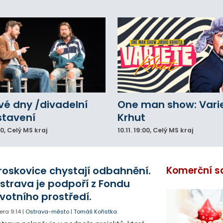
vé dny /divadelní
One man show: Vari
stavení
Krhut
00
, Celý MS kraj
10.11.
19:00
, Celý MS kraj
roskovice chystají odbahnění.
Komerční s
strava je podpoří z Fondu
ivotního prostředí.
era
9:14
|
Ostrava-město
|
Tomáš Kořistka