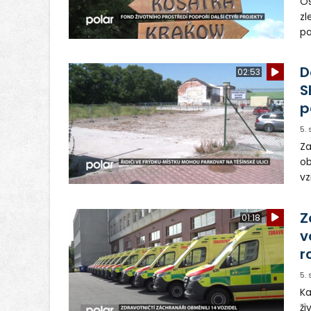
Os
zl
po
ve
dě
D
02:53
S
p
5.
Za
ob
vz
D
sp
Z
01:18
v
r
5.
Ka
ži