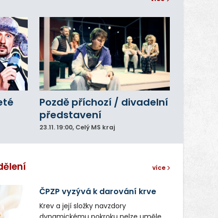
eté
Pozdě příchozí / divadelní
představení
23.11.
19:00
, Celý MS kraj
dělení
více
ČPZP vyzývá k darování krve
Krev a její složky navzdory
dynamickému pokroku nelze uměle