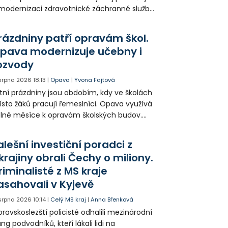
modernizaci zdravotnické záchranné služby
do provozu nyní zamířilo 14 nových sanitek
bavených nejmodernější technikou.
rázdniny patří opravám škol.
pava modernizuje učebny i
ozvody
 srpna 2026
18:13
|
Opava
|
Yvona Fajtová
tní prázdniny jsou obdobím, kdy ve školách
sto žáků pracují řemeslníci. Opava využívá
lné měsíce k opravám školských budov.
tos jsou díky obnově školek po
ředloňských povodních práce méně
alešní investiční poradci z
zsáhlé.
krajiny obrali Čechy o miliony.
riminalisté z MS kraje
asahovali v Kyjevě
 srpna 2026
10:14
|
Celý MS kraj
|
Anna Břenková
ravskoslezští policisté odhalili mezinárodní
ng podvodníků, kteří lákali lidi na