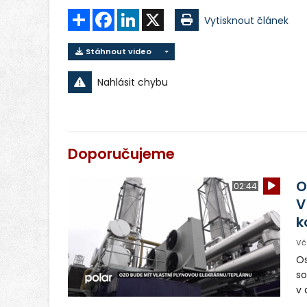
Sdílet
Facebook
LinkedIn
X
Vytisknout článek
Stáhnout video
Nahlásit chybu
Doporučujeme
O
02:44
V
k
Vč
Os
so
v 
ná