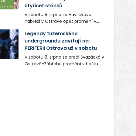
čtyřicet stánků
V sobotu 8. srpna se Havlíčkovo
nábřeží v Ostravě opět promění v
místo plné vůní, chutí a poctivých
Legendy tuzemského
lokálních výrobků. Trhy, co se hledají
undergroundu zavítají na
tentokrát nabídnou více než čtyřicet
PERIFERII Ostrava už v sobotu
pečlivě vybraných stánků s kvalitní
gastronomií, farmářskými produkty,
V sobotu 8. srpna se areál Svazácká v
designem i řemeslnou tvorbou.
Ostravě-Zábřehu promění v baštu
Návštěvníci se mohou těšit nejen na
undergroundové a alternativní
oblíbené stálice, ale také na řadu
hudby. Uskuteční se zde totiž první
novinek, které v Ostravě běžně
ročník festivalu PERIFERIE Ostrava.
nepotkají.
Brány areálu se otevřou půlhodinu po
poledni, na příchozí čekají koncerty,
autorská čtení a rozhovory.
Vstupenky v ceně 450 Kč jsou v
prodeji.