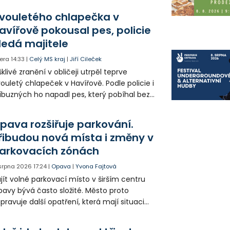
olia přímo v Kunčicích.
vouletého chlapečka v
avířově pokousal pes, policie
ledá majitele
era
14:33
|
Celý MS kraj
|
Jiří Cileček
klivé zranění v obličeji utrpěl teprve
ouletý chlapeček v Havířově. Podle policie i
íbuzných ho napadl pes, který pobíhal bez
dítka a náhubku. Majitel psa údajně z místa
ešel. Případem už se zabývá policie, která
pava rozšiřuje parkování.
jitele psa hledá.
řibudou nová místa i změny v
arkovacích zónách
 srpna 2026
17:24
|
Opava
|
Yvona Fajtová
jít volné parkovací místo v širším centru
avy bývá často složité. Město proto
ipravuje další opatření, která mají situaci
epšit. Vznikají nová parkovací stání, mění se
ganizace dopravy a některé novinky čekají