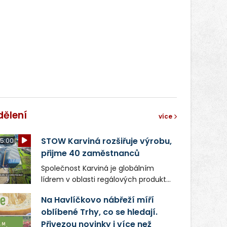
světa vrcholových zápasů, tentokrát
v MMA.
dělení
více
STOW Karviná rozšiřuje výrobu,
5:00
přijme 40 zaměstnanců
Společnost Karviná je globálním
lídrem v oblasti regálových produktů
a systémů, stabilním
Na Havlíčkovo nábřeží míří
zaměstnavatelem na Karvinsku a
oblíbené Trhy, co se hledají.
firmou s obrovským potenciálem.
Přivezou novinky i více než