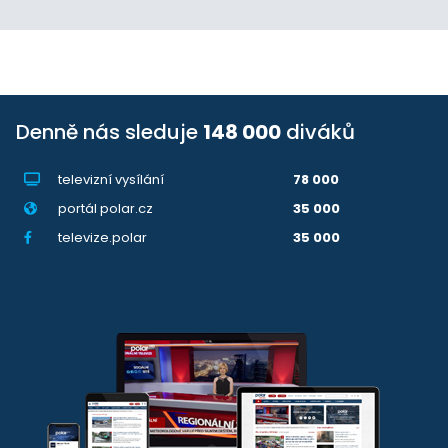
Denně nás sleduje
148 000
diváků
televizní vysílání
78 000
portál polar.cz
35 000
televize.polar
35 000