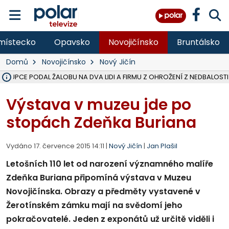
místecko
Opavsko
Novojičínsko
Bruntálsko
Domů
Novojičínsko
Nový Jičín
ÁSTUPCE PODAL ŽALOBU NA DVA LIDI A FIRMU Z OHROŽENÍ Z NEDBALOSTI
NA SLEZSKÉ HARTĚ PŘIBYLO SINIC, VODA MÁ HORŠÍ KVALITU, HYGIENI
NA BÍLOVECKÝCH NOVÝCH DVORECH SE PO 84 LETECH ROZTOČILY L
KARVINSKÉ MOŘE ZÍSKÁ NOVÉ GASTRO ZÁZEMÍ S VYHLÍDKOVOU TER
REKONSTRUKCE MATEŘSKÉ ŠKOLY V CHLEBIČOVĚ MÍŘÍ DO FINÁLE, VÍ
CYKLISTU (74) SRAZIL V BRUNTÁLU KAMION, JE V OHROŽENÍ ŽIVOTA,
POLICIE HLEDÁ PŘÍPADNÉ SVĚDKY, KTEŘÍ POMŮŽOU OBJASNIT PRŮ
MS KRAJ DOKONČIL OPRAVU SILNICE MEZI VRBNEM A HEŘMANOVICEM
SMVAK NABÍZÍ V DOBĚ SUCHA VODU OBCÍM A FIRMÁM, CISTERNY JE
F-M POKRAČUJE V INSTALACI FOTOVOLTAICKÝCH ELEKTRÁREN, REP
SENIOR AKADEMIE V OPAVĚ ZAHÁJILA DALŠÍ BĚH, REPORTÁŽ NA POL
PLANETÁRIUM V OSTRAVĚ CHYSTÁ POZOROVÁNÍ ČÁSTEČNÉHO ZATMĚ
OPRAVA ULIC V HAVÍŘOVĚ UKONČÍ NELEGÁLNÍ PARKOVÁNÍ VE VNI
V HAVÍŘOVĚ SE TĚŽCE ZRANIL MOTORKÁŘ PO SRÁŽCE S AUTEM, INF
TRAGICKÁ SRÁŽKA VLAKU S KAMIONEM V DOLNÍ LUTYNI Z LEDNA 
Výstava v muzeu jde po
stopách Zdeňka Buriana
Vydáno 17. července 2015 14:11 |
Nový Jičín
|
Jan Plašil
Letošních 110 let od narození významného malíře
Zdeňka Buriana připomíná výstava v Muzeu
Novojičínska. Obrazy a předměty vystavené v
Žerotínském zámku mají na svědomí jeho
pokračovatelé. Jeden z exponátů už určitě viděli i