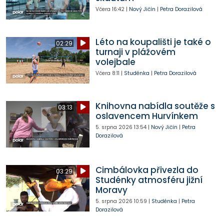
Včera
16:42
|
Nový Jičín
|
Petra Dorazilová
Léto na koupališti je také o
02:29
turnaji v plážovém
volejbale
Včera
8:11
|
Studénka
|
Petra Dorazilová
Knihovna nabídla soutěže s
03:13
oslavencem Hurvínkem
5. srpna 2026
13:54
|
Nový Jičín
|
Petra
Dorazilová
Cimbálovka přivezla do
03:29
Studénky atmosféru jižní
Moravy
5. srpna 2026
10:59
|
Studénka
|
Petra
Dorazilová