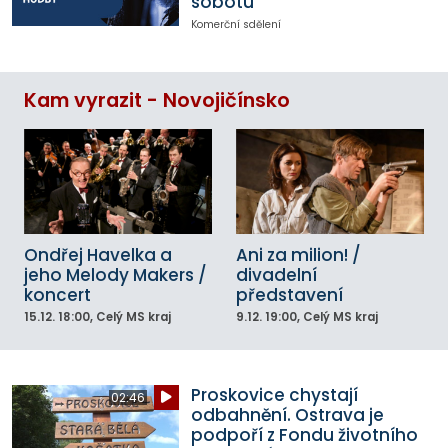
sobotu
Komerční sdělení
Kam vyrazit - Novojičínsko
Ondřej Havelka a
Ani za milion! /
jeho Melody Makers /
divadelní
koncert
představení
15.12.
18:00
, Celý MS kraj
9.12.
19:00
, Celý MS kraj
Proskovice chystají
02:46
odbahnění. Ostrava je
podpoří z Fondu životního