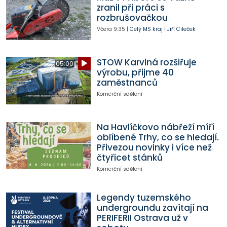
zranil při práci s
rozbrušovačkou
Včera
9:35
|
Celý MS kraj
|
Jiří Cileček
STOW Karviná rozšiřuje
05:00
výrobu, přijme 40
zaměstnanců
Komerční sdělení
Na Havlíčkovo nábřeží míří
oblíbené Trhy, co se hledají.
Přivezou novinky i více než
čtyřicet stánků
Komerční sdělení
Legendy tuzemského
undergroundu zavítají na
PERIFERII Ostrava už v