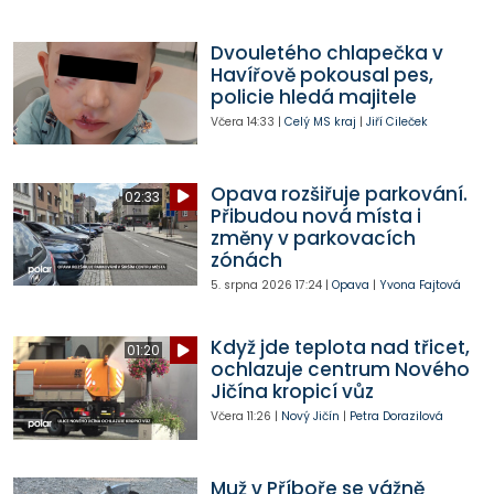
Dvouletého chlapečka v
Havířově pokousal pes,
policie hledá majitele
Včera
14:33
|
Celý MS kraj
|
Jiří Cileček
Opava rozšiřuje parkování.
02:33
Přibudou nová místa i
změny v parkovacích
zónách
5. srpna 2026
17:24
|
Opava
|
Yvona Fajtová
Když jde teplota nad třicet,
01:20
ochlazuje centrum Nového
Jičína kropicí vůz
Včera
11:26
|
Nový Jičín
|
Petra Dorazilová
Muž v Příboře se vážně