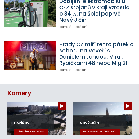
Dobíjení elektromobilů u
ČEZ stojanů v kraji vzrostlo
o 34 %, na špici poprvé
Nový Jičín
Komerční sdělení
Hrady CZ míří tento pátek a
sobotu na Veveří s
Danielem Landou, Mirai,
Rybičkami 48 nebo Mig 21
Komerční sdělení
Kamery
HAVÍŘOV
NOVÝ JIČÍN
NÁMĚSTÍ REPUBLIKY, HAVÍŘOV
MASARYKOVO NÁMĚSTÍ, NOVÝ JIČÍN