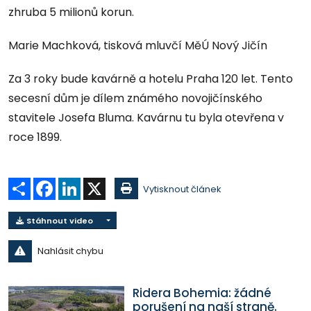
zhruba 5 milionů korun.
Marie Machková, tisková mluvčí MěÚ Nový Jičín
Za 3 roky bude kavárně a hotelu Praha 120 let. Tento
secesní dům je dílem známého novojičínského
stavitele Josefa Bluma. Kavárnu tu byla otevřena v
roce 1899.
Sdílet
Facebook
LinkedIn
X
Vytisknout článek
Stáhnout video
Nahlásit chybu
Ridera Bohemia: žádné
porušení na naší straně.