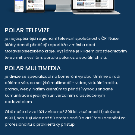
POLAR TELEVIZE
je nejúspěšnější regionální televizní společnost v ČR. Naše
štáby denně přinášejí reportáže z měst a obcí
Moravskoslezského kraje. Vysíláme je k lidem prostřednictvím
televizního vysílání, portálu polar.cz a sociálních sítí.
POLAR MULTIMEDIA
je divize se specializací na komerční výrobu. Umíme a rádi
děláme vše, co se týká multimedií - videa, virtuální realitu,
grafiky, weby. Našim klientům to přináší výhodu snadné
komunikace s jediným univerzálním a osvědčeným
dodavatelem.
Obě naše divize těží z více než 30ti let zkušeností (založeno
1993), sdružují více než 50 profesionálů a drží řadu ocenění za
profesionalitu a proklientský přístup.