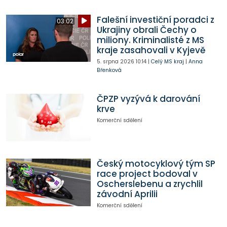
Falešní investiční poradci z
03:02
Ukrajiny obrali Čechy o
miliony. Kriminalisté z MS
kraje zasahovali v Kyjevě
5. srpna 2026
10:14
|
Celý MS kraj
|
Anna
Břenková
ČPZP vyzývá k darování
krve
Komerční sdělení
Český motocyklový tým SP
race project bodoval v
Oscherslebenu a zrychlil
závodní Aprilii
Komerční sdělení