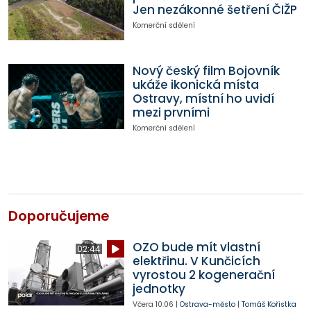
Jen nezákonné šetření ČIŽP
Komerční sdělení
Nový český film Bojovník
ukáže ikonická místa
Ostravy, místní ho uvidí
mezi prvními
Komerční sdělení
Doporučujeme
OZO bude mít vlastní
02:44
elektřinu. V Kunčicích
vyrostou 2 kogenerační
jednotky
Včera
10:06
|
Ostrava-město
|
Tomáš Kořistka