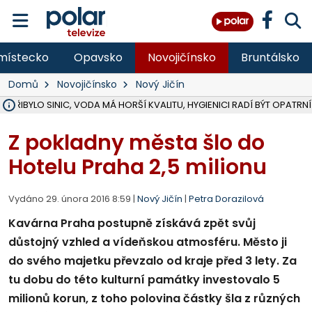
místecko
Opavsko
Novojičínsko
Bruntálsko
Domů
Novojičínsko
Nový Jičín
Ě PŘIBYLO SINIC, VODA MÁ HORŠÍ KVALITU, HYGIENICI RADÍ BÝT OPATRNÍ
ÚOHS DAL ZÁTORU POKUTU 100 000 ZA CHYBY V ZAKÁZCE NA OBN
AREÁL LODIČEK V KARVINÉ SE PŘIPRAVUJE NA VELKOU REKONSTRUKC
KARVINÁ ZNÁ BUDOUCÍ PODOBU AREÁLU LODIČKY V PARKU BOŽEN
MORAVSKOSLEZŠTÍ POLICISTÉ ODHALILI MEZINÁRODNÍ GANG PODVO
LÁKALI LIDI NA ZISKY Z KRYPTOMĚN, INFO A VIDEO NA POLAR.CZ
RADNÍ OSTRAVY A POSLANKYNĚ A. HOFFMANNOVÁ ZA PIRÁTY PODA
NA POSTUP MINISTERSTVA ŽIVOTNÍHO PROSTŘEDÍ V KAUZE HALDY 
MUŽ V PŘÍBOŘE SE VÁŽNĚ ZRANIL PŘI PRÁCI S ROZBRUŠOVAČKOU, I
SLEZSKÁ OSTRAVA PŘIPRAVUJE PROJEKTOVOU DOKUMENTACI PRO 
PODEZŘELÝ BALÍČEK ZASTAVIL PROVOZ NA NÁDRAŽÍ VE F-M, ČEKÁ 
CHLAPEČKA (2) V HAVÍŘOVĚ POKOUSAL PES, POLICIE HLEDÁ MAJITEL
MS KRAJ VYBUDUJE ZA 40 MILIONŮ V JABLUNKOVĚ NOVÝ MOST PŘES O
FOTBALISTA LAURI LAINE SE VRACÍ Z BANÍKU OSTRAVA NA PŮL ROK
F-M DOKONČIL VOLNOČASOVÝ AREÁL RIVKA PARK ZA 62 MILIONŮ,
Z pokladny města šlo do
Hotelu Praha 2,5 milionu
Vydáno 29. února 2016 8:59 |
Nový Jičín
|
Petra Dorazilová
Kavárna Praha postupně získává zpět svůj
důstojný vzhled a vídeňskou atmosféru. Město ji
do svého majetku převzalo od kraje před 3 lety. Za
tu dobu do této kulturní památky investovalo 5
milionů korun, z toho polovina částky šla z různých