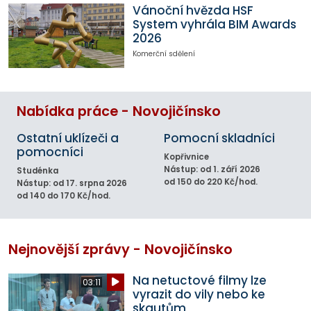
Vánoční hvězda HSF
System vyhrála BIM Awards
2026
Komerční sdělení
Nabídka práce - Novojičínsko
Ostatní uklízeči a
Pomocní skladníci
pomocníci
Kopřivnice
Nástup: od 1. září 2026
Studénka
od 150 do 220 Kč/hod.
Nástup: od 17. srpna 2026
od 140 do 170 Kč/hod.
Nejnovější zprávy - Novojičínsko
Na netuctové filmy lze
03:11
vyrazit do vily nebo ke
skautům