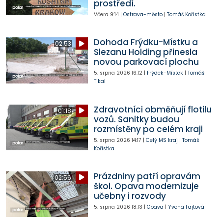
prostředí.
Včera
9:14
|
Ostrava-město
|
Tomáš Kořistka
Dohoda Frýdku-Místku a
02:53
Slezanu Holding přinesla
novou parkovací plochu
5. srpna 2026
16:12
|
Frýdek-Místek
|
Tomáš
Tikal
Zdravotníci obměňují flotilu
01:18
vozů. Sanitky budou
rozmístěny po celém kraji
5. srpna 2026
14:17
|
Celý MS kraj
|
Tomáš
Kořistka
Prázdniny patří opravám
02:56
škol. Opava modernizuje
učebny i rozvody
5. srpna 2026
18:13
|
Opava
|
Yvona Fajtová