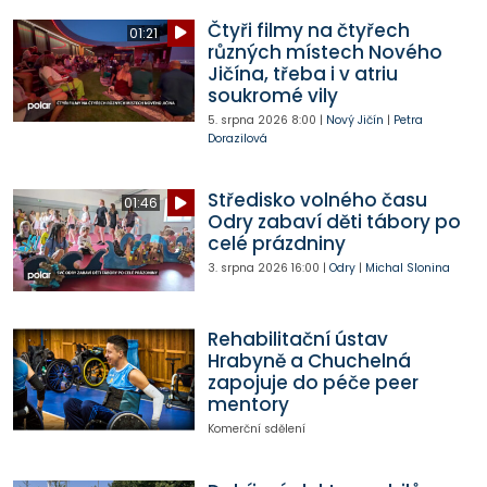
Čtyři filmy na čtyřech
01:21
různých místech Nového
Jičína, třeba i v atriu
soukromé vily
5. srpna 2026
8:00
|
Nový Jičín
|
Petra
Dorazilová
Středisko volného času
01:46
Odry zabaví děti tábory po
celé prázdniny
3. srpna 2026
16:00
|
Odry
|
Michal Slonina
Rehabilitační ústav
Hrabyně a Chuchelná
zapojuje do péče peer
mentory
Komerční sdělení