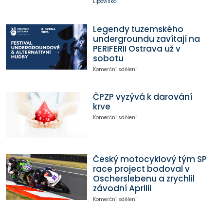
Lipowská
Legendy tuzemského
undergroundu zavítají na
PERIFERII Ostrava už v
sobotu
Komerční sdělení
ČPZP vyzývá k darování
krve
Komerční sdělení
Český motocyklový tým SP
race project bodoval v
Oscherslebenu a zrychlil
závodní Aprilii
Komerční sdělení