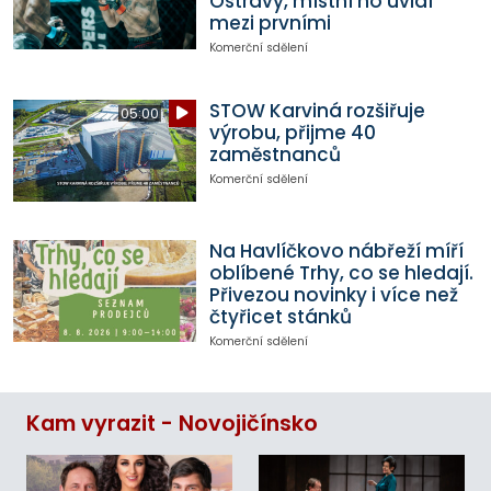
Ostravy, místní ho uvidí
mezi prvními
Komerční sdělení
STOW Karviná rozšiřuje
05:00
výrobu, přijme 40
zaměstnanců
Komerční sdělení
Na Havlíčkovo nábřeží míří
oblíbené Trhy, co se hledají.
Přivezou novinky i více než
čtyřicet stánků
Komerční sdělení
Kam vyrazit - Novojičínsko