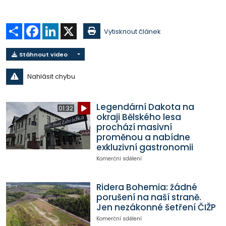
Sdílet
Facebook
LinkedIn
X
Vytisknout článek
Stáhnout video
Nahlásit chybu
Legendární Dakota na
01:32
okraji Bělského lesa
prochází masivní
proměnou a nabídne
exkluzivní gastronomii
Komerční sdělení
Ridera Bohemia: žádné
porušení na naší straně.
Jen nezákonné šetření ČIŽP
Komerční sdělení