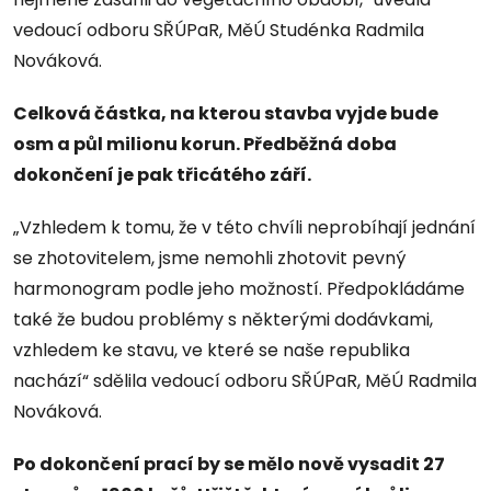
vedoucí odboru SŘÚPaR, MěÚ Studénka Radmila
Nováková.
Celková částka, na kterou stavba vyjde bude
osm a půl milionu korun. Předběžná doba
dokončení je pak třicátého září.
„Vzhledem k tomu, že v této chvíli neprobíhají jednání
se zhotovitelem, jsme nemohli zhotovit pevný
harmonogram podle jeho možností. Předpokládáme
také že budou problémy s některými dodávkami,
vzhledem ke stavu, ve které se naše republika
nachází“ sdělila vedoucí odboru SŘÚPaR, MěÚ Radmila
Nováková.
Po dokončení prací by se mělo nově vysadit 27