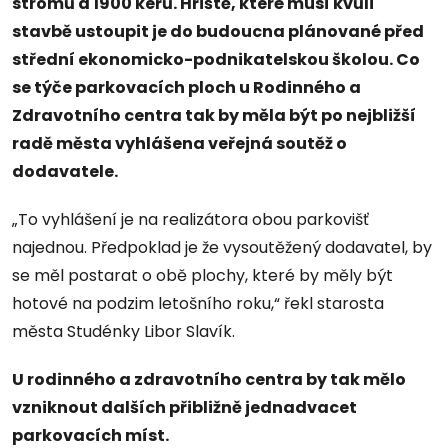
stromů a 1900 keřů. Hřiště, které musí kvůli
stavbě ustoupit je do budoucna plánované před
střední ekonomicko-podnikatelskou školou. Co
se týče parkovacích ploch u Rodinného a
Zdravotního centra tak by měla být po nejbližší
radě města vyhlášena veřejná soutěž o
dodavatele.
„To vyhlášení je na realizátora obou parkovišť
najednou. Předpoklad je že vysoutěžený dodavatel, by
se měl postarat o obě plochy, které by měly být
hotové na podzim letošního roku,“ řekl starosta
města Studénky Libor Slavík.
U rodinného a zdravotního centra by tak mělo
vzniknout dalších přibližně jednadvacet
parkovacích míst.