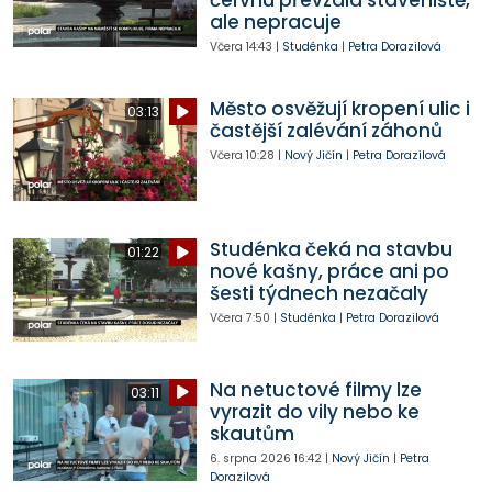
ale nepracuje
Včera
14:43
|
Studénka
|
Petra Dorazilová
Město osvěžují kropení ulic i
03:13
častější zalévání záhonů
Včera
10:28
|
Nový Jičín
|
Petra Dorazilová
Studénka čeká na stavbu
01:22
nové kašny, práce ani po
šesti týdnech nezačaly
Včera
7:50
|
Studénka
|
Petra Dorazilová
Na netuctové filmy lze
03:11
vyrazit do vily nebo ke
skautům
6. srpna 2026
16:42
|
Nový Jičín
|
Petra
Dorazilová