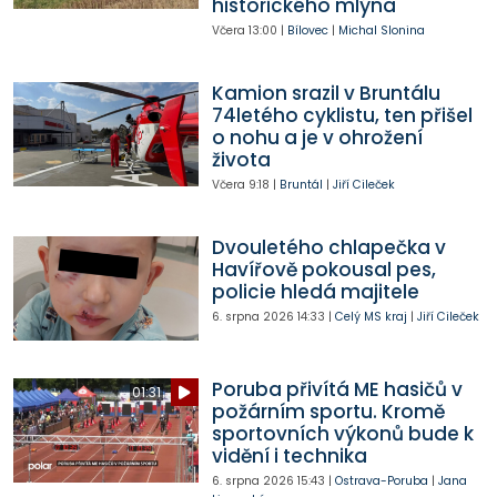
historického mlýna
Včera
13:00
|
Bílovec
|
Michal Slonina
Kamion srazil v Bruntálu
74letého cyklistu, ten přišel
o nohu a je v ohrožení
života
Včera
9:18
|
Bruntál
|
Jiří Cileček
Dvouletého chlapečka v
Havířově pokousal pes,
policie hledá majitele
6. srpna 2026
14:33
|
Celý MS kraj
|
Jiří Cileček
Poruba přivítá ME hasičů v
01:31
požárním sportu. Kromě
sportovních výkonů bude k
vidění i technika
6. srpna 2026
15:43
|
Ostrava-Poruba
|
Jana