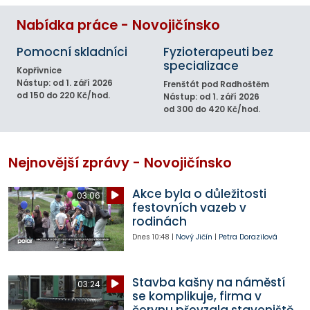
Nabídka práce - Novojičínsko
Pomocní skladníci
Fyzioterapeuti bez
specializace
Kopřivnice
Nástup: od 1. září 2026
Frenštát pod Radhoštěm
od 150 do 220 Kč/hod.
Nástup: od 1. září 2026
od 300 do 420 Kč/hod.
Nejnovější zprávy - Novojičínsko
Akce byla o důležitosti
03:06
festovních vazeb v
rodinách
Dnes
10:48
|
Nový Jičín
|
Petra Dorazilová
Stavba kašny na náměstí
03:24
se komplikuje, firma v
červnu převzala staveniště,