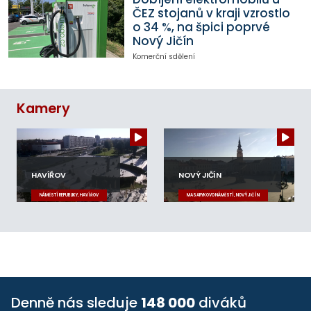
ČEZ stojanů v kraji vzrostlo
o 34 %, na špici poprvé
Nový Jičín
Komerční sdělení
Kamery
HAVÍŘOV
NOVÝ JIČÍN
NÁMĚSTÍ REPUBLIKY, HAVÍŘOV
MASARYKOVO NÁMĚSTÍ, NOVÝ JIČÍN
Denně nás sleduje
148 000
diváků