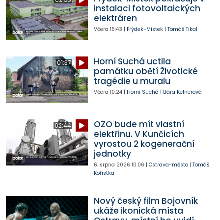
instalaci fotovoltaických
elektráren
Včera
15:43
|
Frýdek-Místek
|
Tomáš Tikal
Horní Suchá uctila
01:37
památku obětí Životické
tragédie u muralu
Včera
10:24
|
Horní Suchá
|
Bára Kelnerová
OZO bude mít vlastní
02:44
elektřinu. V Kunčicích
vyrostou 2 kogenerační
jednotky
6. srpna 2026
10:06
|
Ostrava-město
|
Tomáš
Kořistka
Nový český film Bojovník
ukáže ikonická místa