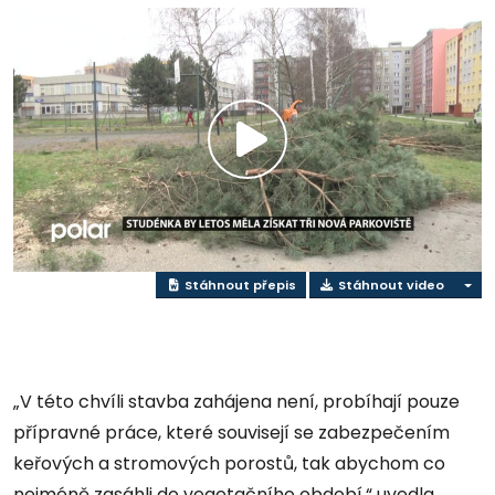
Přehrát
video
Stáhnout přepis
Stáhnout video
„V této chvíli stavba zahájena není, probíhají pouze
přípravné práce, které souvisejí se zabezpečením
keřových a stromových porostů, tak abychom co
nejméně zasáhli do vegetačního období,“ uvedla