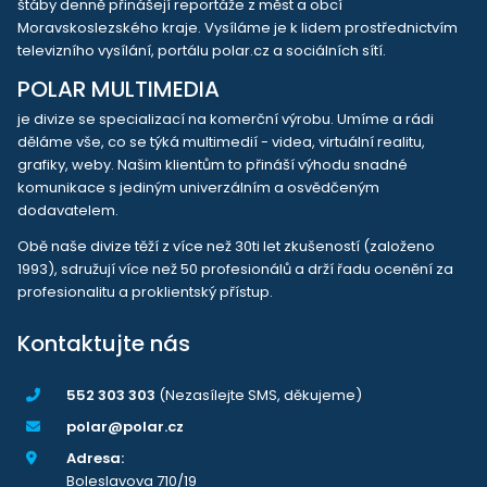
štáby denně přinášejí reportáže z měst a obcí
Moravskoslezského kraje. Vysíláme je k lidem prostřednictvím
televizního vysílání, portálu polar.cz a sociálních sítí.
POLAR MULTIMEDIA
je divize se specializací na komerční výrobu. Umíme a rádi
děláme vše, co se týká multimedií - videa, virtuální realitu,
grafiky, weby. Našim klientům to přináší výhodu snadné
komunikace s jediným univerzálním a osvědčeným
dodavatelem.
Obě naše divize těží z více než 30ti let zkušeností (založeno
1993), sdružují více než 50 profesionálů a drží řadu ocenění za
profesionalitu a proklientský přístup.
Kontaktujte nás
552 303 303
(Nezasílejte SMS, děkujeme)
polar@polar.cz
Adresa:
Boleslavova 710/19