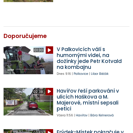
Doporučujeme
V Palkovicích válí s
01:30
humornými videi, na
dožínky jede Petr Kotvald
na kombajnu
Dnes
9:16
|
Palkovice
|
Libor Běčák
Havířov řeší parkování v
02:38
ulicích Haškova a M.
Majerové, místní sepsali
petici
Včera
11:56
|
Havířov
|
Bára Kelnerová
Frýdek-Místek pokračuje v
02:53