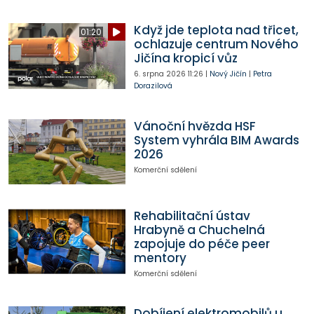
Když jde teplota nad třicet,
01:20
ochlazuje centrum Nového
Jičína kropicí vůz
6. srpna 2026
11:26
|
Nový Jičín
|
Petra
Dorazilová
Vánoční hvězda HSF
System vyhrála BIM Awards
2026
Komerční sdělení
Rehabilitační ústav
Hrabyně a Chuchelná
zapojuje do péče peer
mentory
Komerční sdělení
Dobíjení elektromobilů u