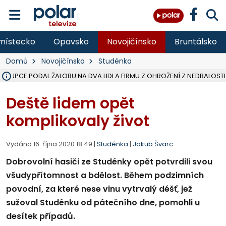
místecko
Opavsko
Novojičínsko
Bruntálsko
Domů
Novojičínsko
Studénka
ÁSTUPCE PODAL ŽALOBU NA DVA LIDI A FIRMU Z OHROŽENÍ Z NEDBALOSTI
NA SLEZSKÉ HARTĚ PŘIBYLO SINIC, VODA MÁ HORŠÍ KVALITU, HYGIENI
NA BÍLOVECKÝCH NOVÝCH DVORECH SE PO 84 LETECH ROZTOČILY L
KARVINSKÉ MOŘE ZÍSKÁ NOVÉ GASTRO ZÁZEMÍ S VYHLÍDKOVOU TER
REKONSTRUKCE MATEŘSKÉ ŠKOLY V CHLEBIČOVĚ MÍŘÍ DO FINÁLE, VÍ
CYKLISTU (74) SRAZIL V BRUNTÁLU KAMION, JE V OHROŽENÍ ŽIVOTA,
POLICIE HLEDÁ PŘÍPADNÉ SVĚDKY, KTEŘÍ POMŮŽOU OBJASNIT PRŮ
MS KRAJ DOKONČIL OPRAVU SILNICE MEZI VRBNEM A HEŘMANOVICEM
SMVAK NABÍZÍ V DOBĚ SUCHA VODU OBCÍM A FIRMÁM, CISTERNY JE
F-M POKRAČUJE V INSTALACI FOTOVOLTAICKÝCH ELEKTRÁREN, REP
SENIOR AKADEMIE V OPAVĚ ZAHÁJILA DALŠÍ BĚH, REPORTÁŽ NA POL
PLANETÁRIUM V OSTRAVĚ CHYSTÁ POZOROVÁNÍ ČÁSTEČNÉHO ZATMĚ
OPRAVA ULIC V HAVÍŘOVĚ UKONČÍ NELEGÁLNÍ PARKOVÁNÍ VE VNI
V HAVÍŘOVĚ SE TĚŽCE ZRANIL MOTORKÁŘ PO SRÁŽCE S AUTEM, INF
TRAGICKÁ SRÁŽKA VLAKU S KAMIONEM V DOLNÍ LUTYNI Z LEDNA 
Deště lidem opět
komplikovaly život
Vydáno 16. října 2020 18:49 |
Studénka
|
Jakub Švarc
Dobrovolní hasiči ze Studénky opět potvrdili svou
všudypřítomnost a bdělost. Během podzimních
povodní, za které nese vinu vytrvalý déšť, jež
sužoval Studénku od pátečního dne, pomohli u
desítek případů.