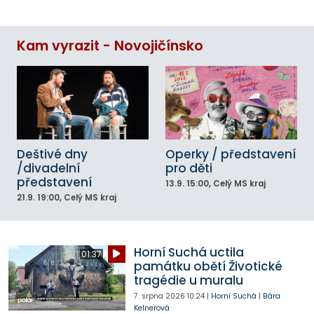
Kam vyrazit - Novojičínsko
Deštivé dny
Operky / představení
/divadelní
pro děti
představení
13.9.
15:00
, Celý MS kraj
21.9.
19:00
, Celý MS kraj
Horní Suchá uctila
01:37
památku obětí Životické
tragédie u muralu
7. srpna 2026
10:24
|
Horní Suchá
|
Bára
Kelnerová