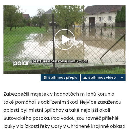
Přehrát
video
Stáhnout přepis
Stáhnout video
Zabezpečili majetek v hodnotách milionů korun a
také pomáhali s odklízením škod. Nejvíce zasaženou
oblastí byl místní Šplíchov a také nejbližší okolí
Butovického potoka. Pod vodou jsou rovněž přilehlé
louky v blízkosti řeky Odry v Chráněné krajinné oblasti