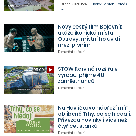
7. srpna 2026
15:43
|
Frýdek-Místek
|
Tomáš
Tikal
Nový český film Bojovník
ukáže ikonická místa
Ostravy, místní ho uvidí
mezi prvními
Komerční sdělení
STOW Karviná rozšiřuje
05:00
výrobu, přijme 40
zaměstnanců
Komerční sdělení
Na Havlíčkovo nábřeží míří
oblíbené Trhy, co se hledají.
Přivezou novinky i více než
čtyřicet stánků
Komerční sdělení