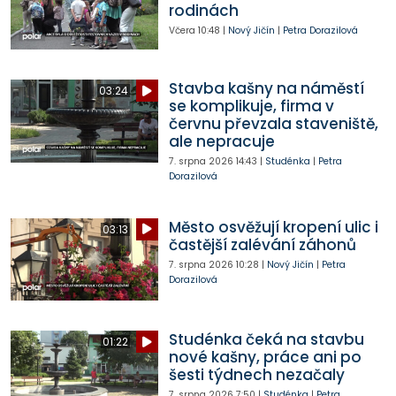
rodinách
Včera
10:48
|
Nový Jičín
|
Petra Dorazilová
Stavba kašny na náměstí
03:24
se komplikuje, firma v
červnu převzala staveniště,
ale nepracuje
7. srpna 2026
14:43
|
Studénka
|
Petra
Dorazilová
Město osvěžují kropení ulic i
03:13
častější zalévání záhonů
7. srpna 2026
10:28
|
Nový Jičín
|
Petra
Dorazilová
Studénka čeká na stavbu
01:22
nové kašny, práce ani po
šesti týdnech nezačaly
7. srpna 2026
7:50
|
Studénka
|
Petra