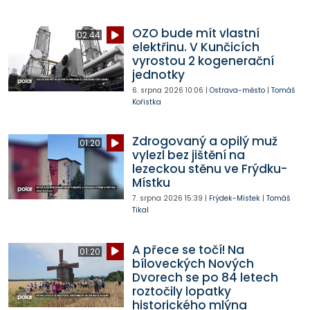
OZO bude mít vlastní
02:44
elektřinu. V Kunčicích
vyrostou 2 kogenerační
jednotky
6. srpna 2026
10:06
|
Ostrava-město
|
Tomáš
Kořistka
Zdrogovaný a opilý muž
01:20
vylezl bez jištění na
lezeckou stěnu ve Frýdku-
Místku
7. srpna 2026
15:39
|
Frýdek-Místek
|
Tomáš
Tikal
A přece se točí! Na
01:20
bíloveckých Nových
Dvorech se po 84 letech
roztočily lopatky
historického mlýna