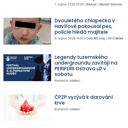
7. srpna 2026
13:00
|
Bílovec
|
Michal Slonina
Dvouletého chlapečka v
Havířově pokousal pes,
policie hledá majitele
6. srpna 2026
14:33
|
Celý MS kraj
|
Jiří Cileček
Legendy tuzemského
undergroundu zavítají na
PERIFERII Ostrava už v
sobotu
Komerční sdělení
ČPZP vyzývá k darování
krve
Komerční sdělení