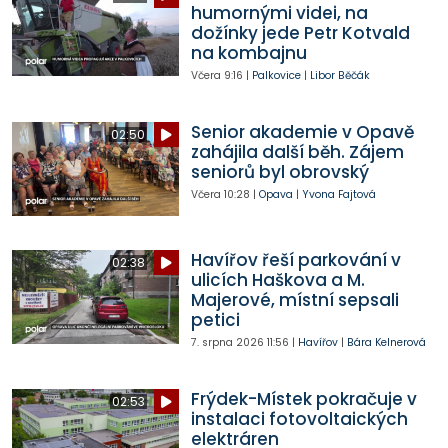
humornými videi, na
dožínky jede Petr Kotvald
na kombajnu
Včera
9:16
|
Palkovice
|
Libor Běčák
Senior akademie v Opavě
02:50
zahájila další běh. Zájem
seniorů byl obrovský
Včera
10:28
|
Opava
|
Yvona Fajtová
Havířov řeší parkování v
02:38
ulicích Haškova a M.
Majerové, místní sepsali
petici
7. srpna 2026
11:56
|
Havířov
|
Bára Kelnerová
Frýdek-Místek pokračuje v
02:53
instalaci fotovoltaických
elektráren