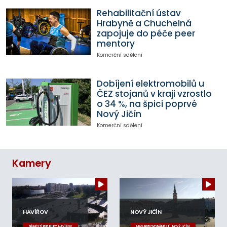
Rehabilitační ústav
Hrabyně a Chuchelná
zapojuje do péče peer
mentory
Komerční sdělení
Dobíjení elektromobilů u
ČEZ stojanů v kraji vzrostlo
o 34 %, na špici poprvé
Nový Jičín
Komerční sdělení
Kamery
HAVÍŘOV
NOVÝ JIČÍN
NÁMĚSTÍ REPUBLIKY, HAVÍŘOV
MASARYKOVO NÁMĚSTÍ, NOVÝ JIČÍN