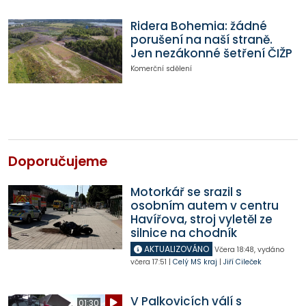
Ridera Bohemia: žádné
porušení na naší straně.
Jen nezákonné šetření ČIŽP
Komerční sdělení
Doporučujeme
Motorkář se srazil s
osobním autem v centru
Havířova, stroj vyletěl ze
silnice na chodník
AKTUALIZOVÁNO
Včera
18:48
,
vydáno
včera
17:51
|
Celý MS kraj
|
Jiří Cileček
V Palkovicích válí s
01:30