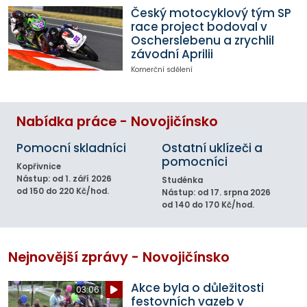
Český motocyklový tým SP
race project bodoval v
Oscherslebenu a zrychlil
závodní Aprilii
Komerční sdělení
Nabídka práce - Novojičínsko
Pomocní skladníci
Ostatní uklízeči a
pomocníci
Kopřivnice
Nástup: od 1. září 2026
Studénka
od 150 do 220 Kč/hod.
Nástup: od 17. srpna 2026
od 140 do 170 Kč/hod.
Nejnovější zprávy - Novojičínsko
Akce byla o důležitosti
03:06
festovních vazeb v