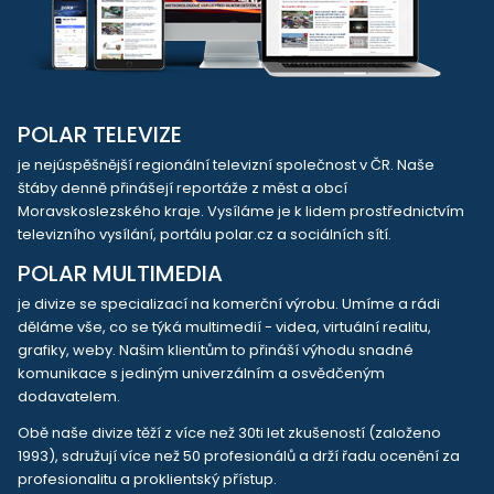
POLAR TELEVIZE
je nejúspěšnější regionální televizní společnost v ČR. Naše
štáby denně přinášejí reportáže z měst a obcí
Moravskoslezského kraje. Vysíláme je k lidem prostřednictvím
televizního vysílání, portálu polar.cz a sociálních sítí.
POLAR MULTIMEDIA
je divize se specializací na komerční výrobu. Umíme a rádi
děláme vše, co se týká multimedií - videa, virtuální realitu,
grafiky, weby. Našim klientům to přináší výhodu snadné
komunikace s jediným univerzálním a osvědčeným
dodavatelem.
Obě naše divize těží z více než 30ti let zkušeností (založeno
1993), sdružují více než 50 profesionálů a drží řadu ocenění za
profesionalitu a proklientský přístup.