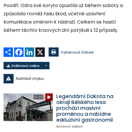
Poodří. Odra své koryto opustila už během soboty a
způsobila rovněž řadu škod, včetně uzavření
komunikace směrem k nádraží. Celkem se hasiči
během těchto krizových dní potýkali s 12 případy.
Sdílet
Facebook
LinkedIn
X
Vytisknout článek
Stáhnout video
Nahlásit chybu
Legendární Dakota na
01:32
okraji Bělského lesa
prochází masivní
proměnou a nabídne
exkluzivní gastronomii
Komerční sdělení