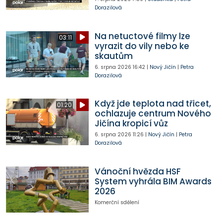
Dorazilová
Na netuctové filmy lze
03:11
vyrazit do vily nebo ke
skautům
6. srpna 2026
16:42
|
Nový Jičín
|
Petra
Dorazilová
Když jde teplota nad třicet,
01:20
ochlazuje centrum Nového
Jičína kropicí vůz
6. srpna 2026
11:26
|
Nový Jičín
|
Petra
Dorazilová
Vánoční hvězda HSF
System vyhrála BIM Awards
2026
Komerční sdělení