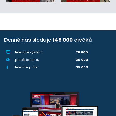
Denně nás sleduje
148 000
diváků
televizní vysílání
78 000
portál polar.cz
35 000
televize.polar
35 000