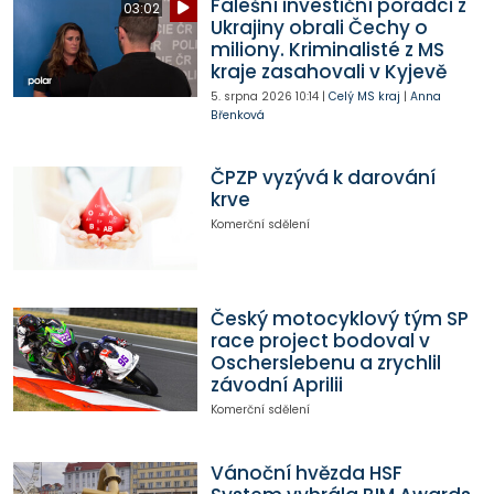
Falešní investiční poradci z
03:02
Ukrajiny obrali Čechy o
miliony. Kriminalisté z MS
kraje zasahovali v Kyjevě
5. srpna 2026
10:14
|
Celý MS kraj
|
Anna
Břenková
ČPZP vyzývá k darování
krve
Komerční sdělení
Český motocyklový tým SP
race project bodoval v
Oscherslebenu a zrychlil
závodní Aprilii
Komerční sdělení
Vánoční hvězda HSF