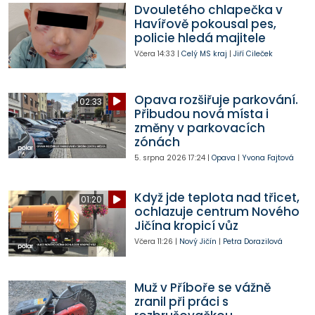
Dvouletého chlapečka v
Havířově pokousal pes,
policie hledá majitele
Včera
14:33
|
Celý MS kraj
|
Jiří Cileček
Opava rozšiřuje parkování.
02:33
Přibudou nová místa i
změny v parkovacích
zónách
5. srpna 2026
17:24
|
Opava
|
Yvona Fajtová
Když jde teplota nad třicet,
01:20
ochlazuje centrum Nového
Jičína kropicí vůz
Včera
11:26
|
Nový Jičín
|
Petra Dorazilová
Muž v Příboře se vážně
zranil při práci s