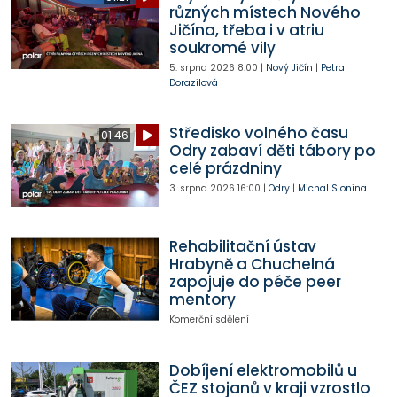
různých místech Nového
Jičína, třeba i v atriu
soukromé vily
5. srpna 2026
8:00
|
Nový Jičín
|
Petra
Dorazilová
Středisko volného času
01:46
Odry zabaví děti tábory po
celé prázdniny
3. srpna 2026
16:00
|
Odry
|
Michal Slonina
Rehabilitační ústav
Hrabyně a Chuchelná
zapojuje do péče peer
mentory
Komerční sdělení
Dobíjení elektromobilů u
ČEZ stojanů v kraji vzrostlo