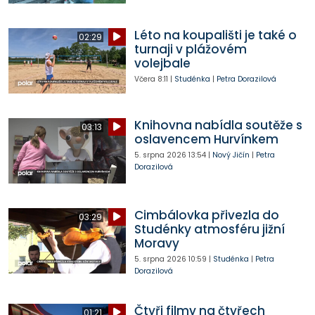
Léto na koupališti je také o
02:29
turnaji v plážovém
volejbale
Včera
8:11
|
Studénka
|
Petra Dorazilová
Knihovna nabídla soutěže s
03:13
oslavencem Hurvínkem
5. srpna 2026
13:54
|
Nový Jičín
|
Petra
Dorazilová
Cimbálovka přivezla do
03:29
Studénky atmosféru jižní
Moravy
5. srpna 2026
10:59
|
Studénka
|
Petra
Dorazilová
Čtyři filmy na čtyřech
01:21