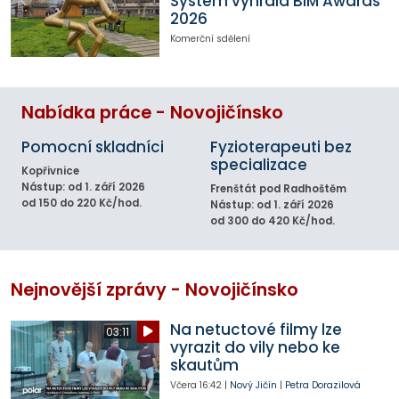
System vyhrála BIM Awards
2026
Komerční sdělení
Nabídka práce - Novojičínsko
Pomocní skladníci
Fyzioterapeuti bez
specializace
Kopřivnice
Nástup: od 1. září 2026
Frenštát pod Radhoštěm
od 150 do 220 Kč/hod.
Nástup: od 1. září 2026
od 300 do 420 Kč/hod.
Nejnovější zprávy - Novojičínsko
Na netuctové filmy lze
03:11
vyrazit do vily nebo ke
skautům
Včera
16:42
|
Nový Jičín
|
Petra Dorazilová