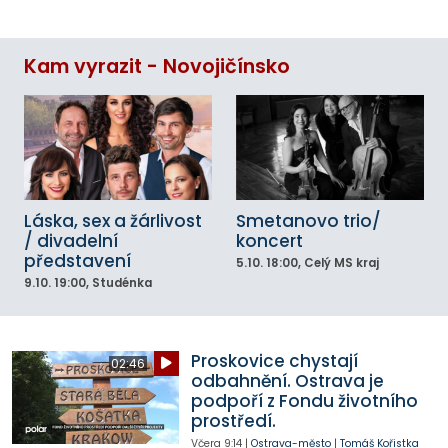
Kam vyrazit - Novojičínsko
Láska, sex a žárlivost
Smetanovo trio/
/ divadelní
koncert
představení
5.10.
18:00
, Celý MS kraj
9.10.
19:00
, Studénka
Proskovice chystají
02:46
odbahnění. Ostrava je
podpoří z Fondu životního
prostředí.
Včera
9:14
|
Ostrava-město
|
Tomáš Kořistka