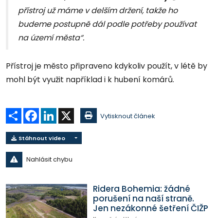
přístroj už máme v delším držení, takže ho
budeme postupně dál podle potřeby používat
na území města“.
Přístroj je město připraveno kdykoliv použít, v létě by
mohl být využit například i k hubení komárů.
Sdílet
Facebook
LinkedIn
X
Vytisknout článek
Stáhnout video
Nahlásit chybu
Ridera Bohemia: žádné
porušení na naší straně.
Jen nezákonné šetření ČIŽP