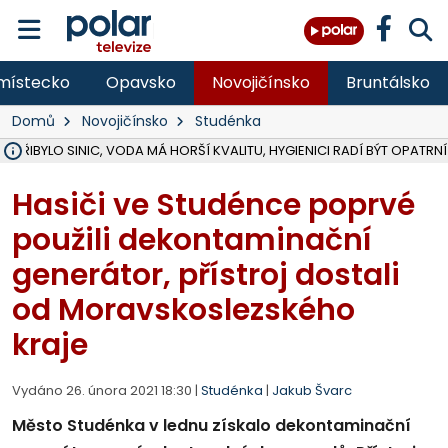
místecko
Opavsko
Novojičínsko
Bruntálsko
Domů
Novojičínsko
Studénka
Ě PŘIBYLO SINIC, VODA MÁ HORŠÍ KVALITU, HYGIENICI RADÍ BÝT OPATRNÍ
ÚOHS DAL ZÁTORU POKUTU 100 000 ZA CHYBY V ZAKÁZCE NA OBN
AREÁL LODIČEK V KARVINÉ SE PŘIPRAVUJE NA VELKOU REKONSTRUKC
KARVINÁ ZNÁ BUDOUCÍ PODOBU AREÁLU LODIČKY V PARKU BOŽEN
MORAVSKOSLEZŠTÍ POLICISTÉ ODHALILI MEZINÁRODNÍ GANG PODVO
LÁKALI LIDI NA ZISKY Z KRYPTOMĚN, INFO A VIDEO NA POLAR.CZ
RADNÍ OSTRAVY A POSLANKYNĚ A. HOFFMANNOVÁ ZA PIRÁTY PODA
NA POSTUP MINISTERSTVA ŽIVOTNÍHO PROSTŘEDÍ V KAUZE HALDY 
MUŽ V PŘÍBOŘE SE VÁŽNĚ ZRANIL PŘI PRÁCI S ROZBRUŠOVAČKOU, I
SLEZSKÁ OSTRAVA PŘIPRAVUJE PROJEKTOVOU DOKUMENTACI PRO 
PODEZŘELÝ BALÍČEK ZASTAVIL PROVOZ NA NÁDRAŽÍ VE F-M, ČEKÁ 
CHLAPEČKA (2) V HAVÍŘOVĚ POKOUSAL PES, POLICIE HLEDÁ MAJITEL
MS KRAJ VYBUDUJE ZA 40 MILIONŮ V JABLUNKOVĚ NOVÝ MOST PŘES O
FOTBALISTA LAURI LAINE SE VRACÍ Z BANÍKU OSTRAVA NA PŮL ROK
F-M DOKONČIL VOLNOČASOVÝ AREÁL RIVKA PARK ZA 62 MILIONŮ,
Hasiči ve Studénce poprvé
použili dekontaminační
generátor, přístroj dostali
od Moravskoslezského
kraje
Vydáno 26. února 2021 18:30 |
Studénka
|
Jakub Švarc
Město Studénka v lednu získalo dekontaminační