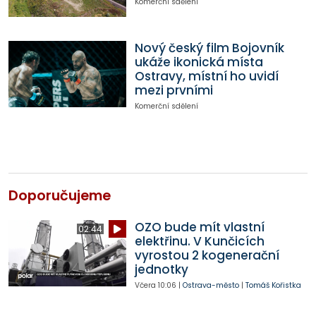
Komerční sdělení
Nový český film Bojovník
ukáže ikonická místa
Ostravy, místní ho uvidí
mezi prvními
Komerční sdělení
Doporučujeme
OZO bude mít vlastní
02:44
elektřinu. V Kunčicích
vyrostou 2 kogenerační
jednotky
Včera
10:06
|
Ostrava-město
|
Tomáš Kořistka