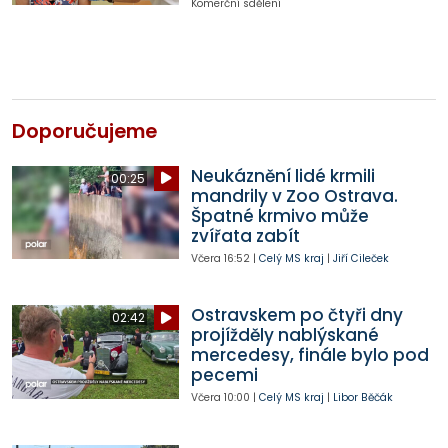
Komerční sdělení
Doporučujeme
Neukáznění lidé krmili
00:25
mandrily v Zoo Ostrava.
Špatné krmivo může
zvířata zabít
Včera
16:52
|
Celý MS kraj
|
Jiří Cileček
Ostravskem po čtyři dny
02:42
projížděly nablýskané
mercedesy, finále bylo pod
pecemi
Včera
10:00
|
Celý MS kraj
|
Libor Běčák