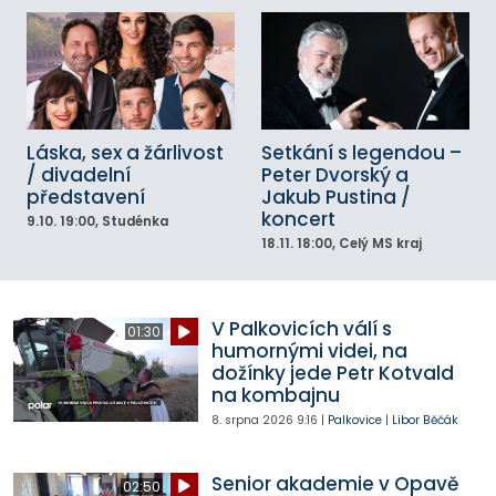
Láska, sex a žárlivost
Setkání s legendou –
/ divadelní
Peter Dvorský a
představení
Jakub Pustina /
koncert
9.10.
19:00
, Studénka
18.11.
18:00
, Celý MS kraj
V Palkovicích válí s
01:30
humornými videi, na
dožínky jede Petr Kotvald
na kombajnu
8. srpna 2026
9:16
|
Palkovice
|
Libor Běčák
Senior akademie v Opavě
02:50