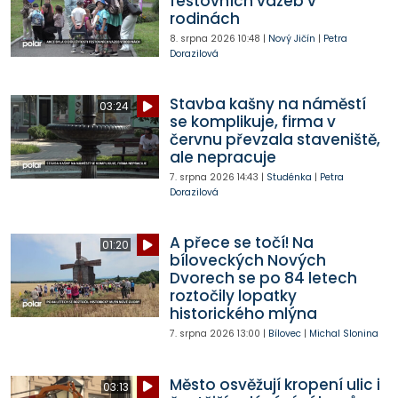
festovních vazeb v
rodinách
8. srpna 2026
10:48
|
Nový Jičín
|
Petra
Dorazilová
Stavba kašny na náměstí
03:24
se komplikuje, firma v
červnu převzala staveniště,
ale nepracuje
7. srpna 2026
14:43
|
Studénka
|
Petra
Dorazilová
A přece se točí! Na
01:20
bíloveckých Nových
Dvorech se po 84 letech
roztočily lopatky
historického mlýna
7. srpna 2026
13:00
|
Bílovec
|
Michal Slonina
Město osvěžují kropení ulic i
03:13