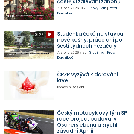
častější zalévání záhonů
7. srpna 2026
10:28
|
Nový Jičín
|
Petra
Dorazilová
Studénka čeká na stavbu
01:22
nové kašny, práce ani po
šesti týdnech nezačaly
7. srpna 2026
7:50
|
Studénka
|
Petra
Dorazilová
ČPZP vyzývá k darování
krve
Komerční sdělení
Český motocyklový tým SP
race project bodoval v
Oscherslebenu a zrychlil
závodní Aprilii