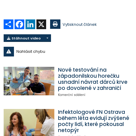
Sdílet
Facebook
LinkedIn
X
Vytisknout článek
Stáhnout video
Nahlásit chybu
Nové testování na
západonilskou horečku
usnadní návrat dárců krve
po dovolené v zahraničí
Komerční sdělení
Infektologové FN Ostrava
během léta evidují zvýšené
počty lidí, které pokousal
netopýr