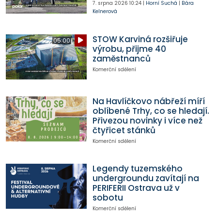
7. srpna 2026
10:24
|
Horní Suchá
|
Bára
Kelnerová
STOW Karviná rozšiřuje
05:00
výrobu, přijme 40
zaměstnanců
Komerční sdělení
Na Havlíčkovo nábřeží míří
oblíbené Trhy, co se hledají.
Přivezou novinky i více než
čtyřicet stánků
Komerční sdělení
Legendy tuzemského
undergroundu zavítají na
PERIFERII Ostrava už v
sobotu
Komerční sdělení