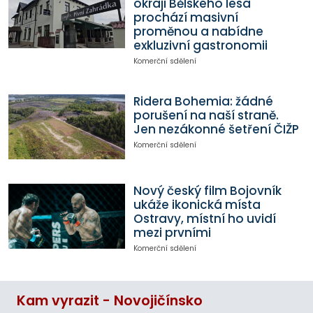
okraji Bělského lesa
prochází masivní
proměnou a nabídne
exkluzivní gastronomii
Komerční sdělení
Ridera Bohemia: žádné
porušení na naší straně.
Jen nezákonné šetření ČIŽP
Komerční sdělení
Nový český film Bojovník
ukáže ikonická místa
Ostravy, místní ho uvidí
mezi prvními
Komerční sdělení
Kam vyrazit - Novojičínsko