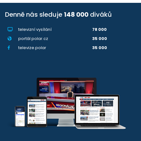
Denně nás sleduje
148 000
diváků
televizní vysílání
78 000
portál polar.cz
35 000
televize.polar
35 000