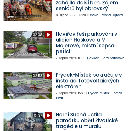
zahájila další běh. Zájem
seniorů byl obrovský
8. srpna 2026
10:28
|
Opava
|
Yvona Fajtová
Havířov řeší parkování v
02:38
ulicích Haškova a M.
Majerové, místní sepsali
petici
7. srpna 2026
11:56
|
Havířov
|
Bára Kelnerová
Frýdek-Místek pokračuje v
02:53
instalaci fotovoltaických
elektráren
7. srpna 2026
15:43
|
Frýdek-Místek
|
Tomáš
Tikal
Horní Suchá uctila
01:37
památku obětí Životické
tragédie u muralu