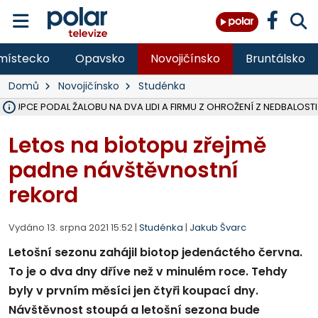
místecko
Opavsko
Novojičínsko
Bruntálsko
Domů
Novojičínsko
Studénka
ÁSTUPCE PODAL ŽALOBU NA DVA LIDI A FIRMU Z OHROŽENÍ Z NEDBALOSTI
NA BÍLOVECKÝCH NOVÝCH DVORECH SE PO 84 LETECH ROZTOČILY L
KARVINSKÉ MOŘE ZÍSKÁ NOVÉ GASTRO ZÁZEMÍ S VYHLÍDKOVOU TER
REKONSTRUKCE MATEŘSKÉ ŠKOLY V CHLEBIČOVĚ MÍŘÍ DO FINÁLE, VÍ
CYKLISTU (74) SRAZIL V BRUNTÁLU KAMION, JE V OHROŽENÍ ŽIVOTA,
POLICIE HLEDÁ PŘÍPADNÉ SVĚDKY, KTEŘÍ POMŮŽOU OBJASNIT PRŮ
MS KRAJ DOKONČIL OPRAVU SILNICE MEZI VRBNEM A HEŘMANOVICEM
SMVAK NABÍZÍ V DOBĚ SUCHA VODU OBCÍM A FIRMÁM, CISTERNY JE
F-M POKRAČUJE V INSTALACI FOTOVOLTAICKÝCH ELEKTRÁREN, REP
SENIOR AKADEMIE V OPAVĚ ZAHÁJILA DALŠÍ BĚH, REPORTÁŽ NA POL
PLANETÁRIUM V OSTRAVĚ CHYSTÁ POZOROVÁNÍ ČÁSTEČNÉHO ZATMĚ
OPRAVA ULIC V HAVÍŘOVĚ UKONČÍ NELEGÁLNÍ PARKOVÁNÍ VE VNI
V HAVÍŘOVĚ SE TĚŽCE ZRANIL MOTORKÁŘ PO SRÁŽCE S AUTEM, INF
FC BANÍK OSTRAVA PROHRÁL V HRADCI KRÁLOVÉ 1:2, OD 43. MINUTY 
MOTORKÁŘ SRAZIL VE F-M NA PŘECHODU CHODCE, DLE POLICIE
Letos na biotopu zřejmě
padne návštěvnostní
rekord
Vydáno 13. srpna 2021 15:52 |
Studénka
|
Jakub Švarc
Letošní sezonu zahájil biotop jedenáctého června.
To je o dva dny dříve než v minulém roce. Tehdy
byly v prvním měsíci jen čtyři koupací dny.
Návštěvnost stoupá a letošní sezona bude