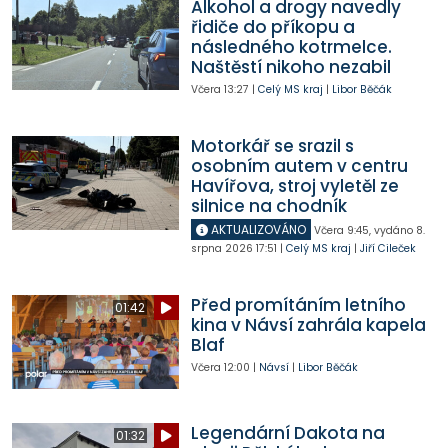
Alkohol a drogy navedly
řidiče do příkopu a
následného kotrmelce.
Naštěstí nikoho nezabil
Včera
13:27
|
Celý MS kraj
|
Libor Běčák
Motorkář se srazil s
osobním autem v centru
Havířova, stroj vyletěl ze
silnice na chodník
AKTUALIZOVÁNO
Včera
9:45
,
vydáno 8.
srpna 2026
17:51
|
Celý MS kraj
|
Jiří Cileček
Před promítáním letního
01:42
kina v Návsí zahrála kapela
Blaf
Včera
12:00
|
Návsí
|
Libor Běčák
Legendární Dakota na
01:32