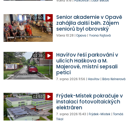
Včera
9:16
|
Palkovice
|
Libor Běčák
Senior akademie v Opavě
02:50
zahájila další běh. Zájem
seniorů byl obrovský
Včera
10:28
|
Opava
|
Yvona Fajtová
Havířov řeší parkování v
02:38
ulicích Haškova a M.
Majerové, místní sepsali
petici
7. srpna 2026
11:56
|
Havířov
|
Bára Kelnerová
Frýdek-Místek pokračuje v
02:53
instalaci fotovoltaických
elektráren
7. srpna 2026
15:43
|
Frýdek-Místek
|
Tomáš
Tikal