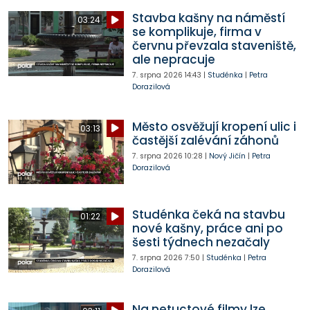
Stavba kašny na náměstí
03:24
se komplikuje, firma v
červnu převzala staveniště,
ale nepracuje
7. srpna 2026
14:43
|
Studénka
|
Petra
Dorazilová
Město osvěžují kropení ulic i
03:13
častější zalévání záhonů
7. srpna 2026
10:28
|
Nový Jičín
|
Petra
Dorazilová
Studénka čeká na stavbu
01:22
nové kašny, práce ani po
šesti týdnech nezačaly
7. srpna 2026
7:50
|
Studénka
|
Petra
Dorazilová
Na netuctové filmy lze