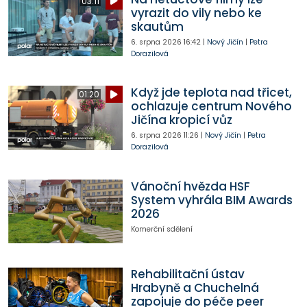
03:11
vyrazit do vily nebo ke
skautům
6. srpna 2026
16:42
|
Nový Jičín
|
Petra
Dorazilová
Když jde teplota nad třicet,
01:20
ochlazuje centrum Nového
Jičína kropicí vůz
6. srpna 2026
11:26
|
Nový Jičín
|
Petra
Dorazilová
Vánoční hvězda HSF
System vyhrála BIM Awards
2026
Komerční sdělení
Rehabilitační ústav
Hrabyně a Chuchelná
zapojuje do péče peer