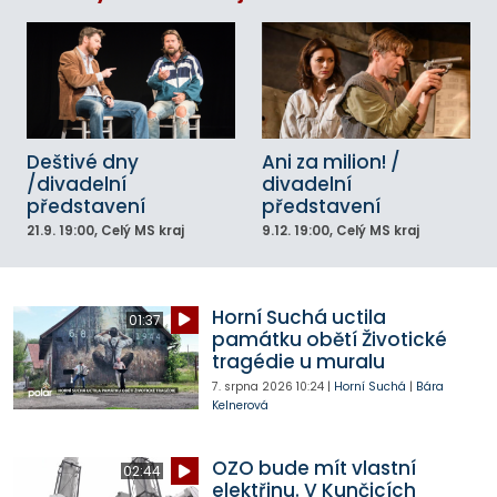
Deštivé dny
Ani za milion! /
/divadelní
divadelní
představení
představení
21.9.
19:00
, Celý MS kraj
9.12.
19:00
, Celý MS kraj
Horní Suchá uctila
01:37
památku obětí Životické
tragédie u muralu
7. srpna 2026
10:24
|
Horní Suchá
|
Bára
Kelnerová
OZO bude mít vlastní
02:44
elektřinu. V Kunčicích