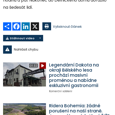
hodinu a půl. Nakonec do Dělnického domu dorazilo
na šedesát lidí.
Sdílet
Facebook
LinkedIn
X
Vytisknout článek
Stáhnout video
Nahlásit chybu
Legendární Dakota na
01:32
okraji Bělského lesa
prochází masivní
proměnou a nabídne
exkluzivní gastronomii
Komerční sdělení
Ridera Bohemia: žádné
porušení na naší straně.