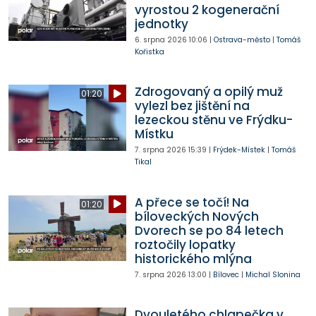
vyrostou 2 kogenerační
jednotky
6. srpna 2026
10:06
|
Ostrava-město
|
Tomáš
Kořistka
Zdrogovaný a opilý muž
01:20
vylezl bez jištění na
lezeckou stěnu ve Frýdku-
Místku
7. srpna 2026
15:39
|
Frýdek-Místek
|
Tomáš
Tikal
A přece se točí! Na
01:20
bíloveckých Nových
Dvorech se po 84 letech
roztočily lopatky
historického mlýna
7. srpna 2026
13:00
|
Bílovec
|
Michal Slonina
Dvouletého chlapečka v