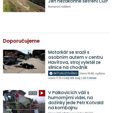
Jen nezákonné šetření ČIŽP
Komerční sdělení
Doporučujeme
Motorkář se srazil s
osobním autem v centru
Havířova, stroj vyletěl ze
silnice na chodník
AKTUALIZOVÁNO
Včera
18:48
,
vydáno
včera
17:51
|
Celý MS kraj
|
Jiří Cileček
V Palkovicích válí s
01:30
humornými videi, na
dožínky jede Petr Kotvald
na kombajnu