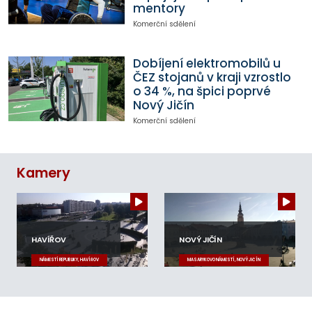
mentory
Komerční sdělení
Dobíjení elektromobilů u
ČEZ stojanů v kraji vzrostlo
o 34 %, na špici poprvé
Nový Jičín
Komerční sdělení
Kamery
HAVÍŘOV
NOVÝ JIČÍN
NÁMĚSTÍ REPUBLIKY, HAVÍŘOV
MASARYKOVO NÁMĚSTÍ, NOVÝ JIČÍN