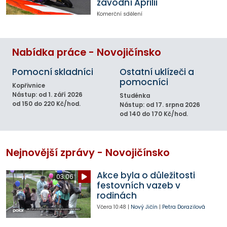
závodní Aprilii
Komerční sdělení
Nabídka práce - Novojičínsko
Pomocní skladníci
Ostatní uklízeči a
pomocníci
Kopřivnice
Nástup: od 1. září 2026
Studénka
od 150 do 220 Kč/hod.
Nástup: od 17. srpna 2026
od 140 do 170 Kč/hod.
Nejnovější zprávy - Novojičínsko
Akce byla o důležitosti
03:06
festovních vazeb v
rodinách
Včera
10:48
|
Nový Jičín
|
Petra Dorazilová