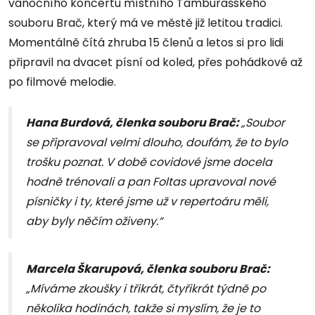
vánočního koncertu místního Tamburašského
souboru Brač, který má ve městě již letitou tradici.
Momentálně čítá zhruba 15 členů a letos si pro lidi
připravil na dvacet písní od koled, přes pohádkové až
po filmové melodie.
Hana Burdová, členka souboru Brač:
„Soubor
se připravoval velmi dlouho, doufám, že to bylo
trošku poznat. V době covidové jsme docela
hodně trénovali a pan Foltas upravoval nové
písničky i ty, které jsme už v repertoáru měli,
aby byly něčím oživeny.“
Marcela Škarupová, členka souboru Brač:
„Míváme zkoušky i třikrát, čtyřikrát týdně po
několika hodinách, takže si myslím, že je to