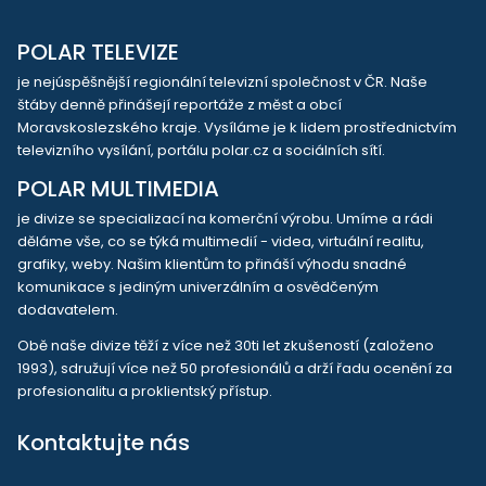
POLAR TELEVIZE
je nejúspěšnější regionální televizní společnost v ČR. Naše
štáby denně přinášejí reportáže z měst a obcí
Moravskoslezského kraje. Vysíláme je k lidem prostřednictvím
televizního vysílání, portálu polar.cz a sociálních sítí.
POLAR MULTIMEDIA
je divize se specializací na komerční výrobu. Umíme a rádi
děláme vše, co se týká multimedií - videa, virtuální realitu,
grafiky, weby. Našim klientům to přináší výhodu snadné
komunikace s jediným univerzálním a osvědčeným
dodavatelem.
Obě naše divize těží z více než 30ti let zkušeností (založeno
1993), sdružují více než 50 profesionálů a drží řadu ocenění za
profesionalitu a proklientský přístup.
Kontaktujte nás