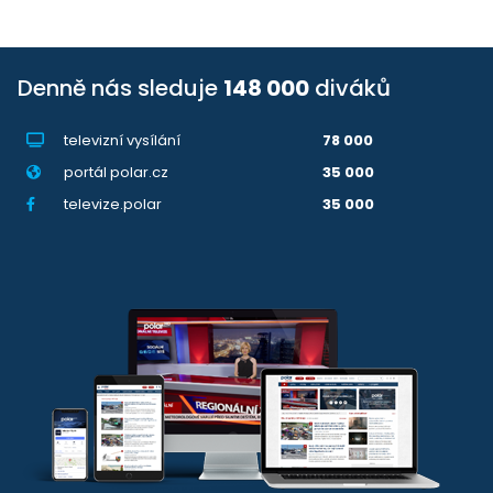
Denně nás sleduje
148 000
diváků
televizní vysílání
78 000
portál polar.cz
35 000
televize.polar
35 000