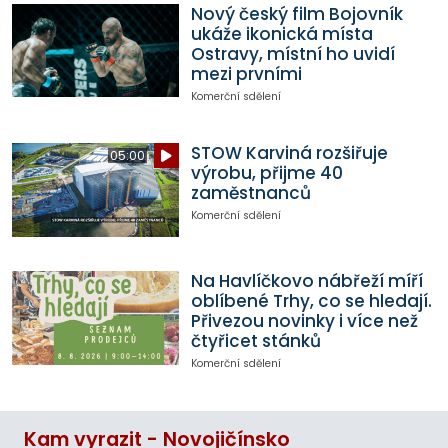
Nový český film Bojovník
ukáže ikonická místa
Ostravy, místní ho uvidí
mezi prvními
Komerční sdělení
STOW Karviná rozšiřuje
05:00
výrobu, přijme 40
zaměstnanců
Komerční sdělení
Na Havlíčkovo nábřeží míří
oblíbené Trhy, co se hledají.
Přivezou novinky i více než
čtyřicet stánků
Komerční sdělení
Kam vyrazit - Novojičínsko