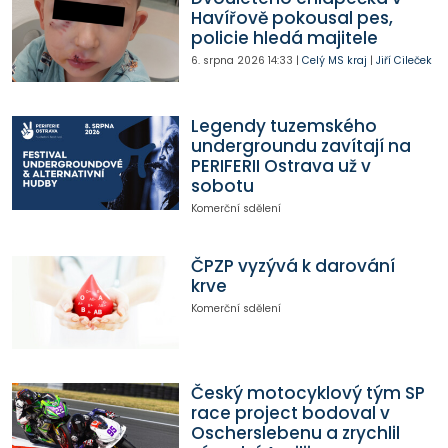
Havířově pokousal pes,
policie hledá majitele
6. srpna 2026
14:33
|
Celý MS kraj
|
Jiří Cileček
Legendy tuzemského
undergroundu zavítají na
PERIFERII Ostrava už v
sobotu
Komerční sdělení
ČPZP vyzývá k darování
krve
Komerční sdělení
Český motocyklový tým SP
race project bodoval v
Oscherslebenu a zrychlil