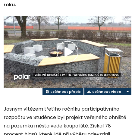
roku.
Přehrát
video
Stáhnout přepis
Stáhnout video
Jasným vítězem třetího ročníku participativního
rozpočtu ve Studénce byl projekt veřejného ohniště
na pozemku města vede koupaliště. Získal 78
procent hlasů, které lidé při výběru odevzdali.