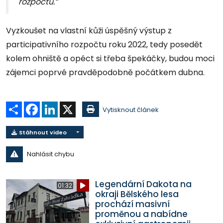
rozpočtu.”
Vyzkoušet na vlastní kůži úspěšný výstup z
participativního rozpočtu roku 2022, tedy posedět
kolem ohniště a opéct si třeba špekáčky, budou moci
zájemci poprvé pravděpodobně počátkem dubna.
Sdílet
Facebook
LinkedIn
X
Vytisknout článek
Stáhnout video
Nahlásit chybu
Legendární Dakota na
01:32
okraji Bělského lesa
prochází masivní
proměnou a nabídne