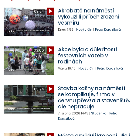
Akrobaté na náměstí
03:24
vykouzlili příběh zrození
vesmíru
Dnes
7:55
|
Nový Jičín
|
Petra Dorazilová
Akce byla o důležitosti
03:06
festovních vazeb v
rodinách
Včera
10:48
|
Nový Jičín
|
Petra Dorazilová
Stavba kašny na náměstí
03:24
se komplikuje, firma v
červnu převzala staveniště,
ale nepracuje
7. srpna 2026
14:43
|
Studénka
|
Petra
Dorazilová
Město osvěžují kropení ulic i