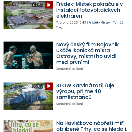
Frýdek-Místek pokračuje v
02:53
instalaci fotovoltaických
elektráren
7. srpna 2026
15:43
|
Frýdek-Místek
|
Tomáš
Tikal
Nový český film Bojovník
ukáže ikonická místa
Ostravy, místní ho uvidí
mezi prvními
Komerční sdělení
STOW Karviná rozšiřuje
05:00
výrobu, přijme 40
zaměstnanců
Komerční sdělení
Na Havlíčkovo nábřeží míří
oblíbené Trhy, co se hledají.