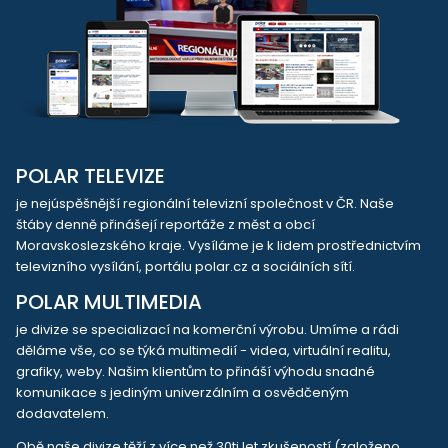
POLAR TELEVIZE
je nejúspěšnější regionální televizní společnost v ČR. Naše
štáby denně přinášejí reportáže z měst a obcí
Moravskoslezského kraje. Vysíláme je k lidem prostřednictvím
televizního vysílání, portálu polar.cz a sociálních sítí.
POLAR MULTIMEDIA
je divize se specializací na komerční výrobu. Umíme a rádi
děláme vše, co se týká multimedií - videa, virtuální realitu,
grafiky, weby. Našim klientům to přináší výhodu snadné
komunikace s jediným univerzálním a osvědčeným
dodavatelem.
Obě naše divize těží z více než 30ti let zkušeností (založeno