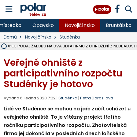
místecko
Opavsko
Novojičínsko
Bruntálsko
Domů
Novojičínsko
Studénka
ÁSTUPCE PODAL ŽALOBU NA DVA LIDI A FIRMU Z OHROŽENÍ Z NEDBALOSTI
NA SLEZSKÉ HARTĚ PŘIBYLO SINIC, VODA MÁ HORŠÍ KVALITU, HYGIENI
NA BÍLOVECKÝCH NOVÝCH DVORECH SE PO 84 LETECH ROZTOČILY L
KARVINSKÉ MOŘE ZÍSKÁ NOVÉ GASTRO ZÁZEMÍ S VYHLÍDKOVOU TER
REKONSTRUKCE MATEŘSKÉ ŠKOLY V CHLEBIČOVĚ MÍŘÍ DO FINÁLE, VÍ
CYKLISTU (74) SRAZIL V BRUNTÁLU KAMION, JE V OHROŽENÍ ŽIVOTA,
POLICIE HLEDÁ PŘÍPADNÉ SVĚDKY, KTEŘÍ POMŮŽOU OBJASNIT PRŮ
MS KRAJ DOKONČIL OPRAVU SILNICE MEZI VRBNEM A HEŘMANOVICEM
SMVAK NABÍZÍ V DOBĚ SUCHA VODU OBCÍM A FIRMÁM, CISTERNY JE
F-M POKRAČUJE V INSTALACI FOTOVOLTAICKÝCH ELEKTRÁREN, REP
SENIOR AKADEMIE V OPAVĚ ZAHÁJILA DALŠÍ BĚH, REPORTÁŽ NA POL
PLANETÁRIUM V OSTRAVĚ CHYSTÁ POZOROVÁNÍ ČÁSTEČNÉHO ZATMĚ
OPRAVA ULIC V HAVÍŘOVĚ UKONČÍ NELEGÁLNÍ PARKOVÁNÍ VE VNI
V HAVÍŘOVĚ SE TĚŽCE ZRANIL MOTORKÁŘ PO SRÁŽCE S AUTEM, INF
TRAGICKÁ SRÁŽKA VLAKU S KAMIONEM V DOLNÍ LUTYNI Z LEDNA 
Veřejné ohniště z
participativního rozpočtu
Studénky je hotovo
Vydáno 6. ledna 2023 7:22 |
Studénka
|
Petra Dorazilová
Lidé ve Studénce se mohou na jaře začít scházet u
veřejného ohniště. To je vítězný projekt třetího
ročníku participativního rozpočtu. Zhotovitelská
firma jej dokončila v posledních dnech loňského