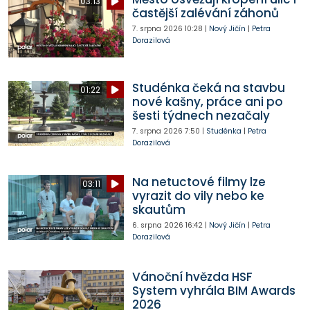
03:13
častější zalévání záhonů
7. srpna 2026
10:28
|
Nový Jičín
|
Petra
Dorazilová
Studénka čeká na stavbu
01:22
nové kašny, práce ani po
šesti týdnech nezačaly
7. srpna 2026
7:50
|
Studénka
|
Petra
Dorazilová
Na netuctové filmy lze
03:11
vyrazit do vily nebo ke
skautům
6. srpna 2026
16:42
|
Nový Jičín
|
Petra
Dorazilová
Vánoční hvězda HSF
System vyhrála BIM Awards
2026