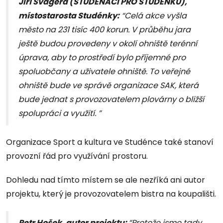
Jiří Švagera (STUDEŇÁCI PRO STUDÉNKU),
místostarosta Studénky:
“Celá akce vyšla
město na 231 tisíc 400 korun. V průběhu jara
ještě budou provedeny v okolí ohniště terénní
úprava, aby to prostředí bylo příjemné pro
spoluobčany a uživatele ohniště. To veřejné
ohniště bude ve správě organizace SAK, která
bude jednat s provozovatelem plovárny o bližší
spolupráci a využití. ”
Organizace Sport a kultura ve Studénce také stanoví
provozní řád pro využívání prostoru.
Dohledu nad tímto místem se ale nezříká ani autor
projektu, který je provozovatelem bistra na koupališti.
Petr Hošek, autor projektu:
“Protože jsme tady