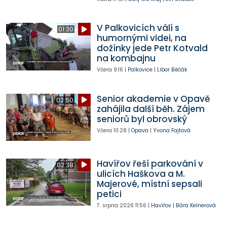
V Palkovicích válí s
01:30
humornými videi, na
dožínky jede Petr Kotvald
na kombajnu
Včera
9:16
|
Palkovice
|
Libor Běčák
Senior akademie v Opavě
02:50
zahájila další běh. Zájem
seniorů byl obrovský
Včera
10:28
|
Opava
|
Yvona Fajtová
Havířov řeší parkování v
02:38
ulicích Haškova a M.
Majerové, místní sepsali
petici
7. srpna 2026
11:56
|
Havířov
|
Bára Kelnerová