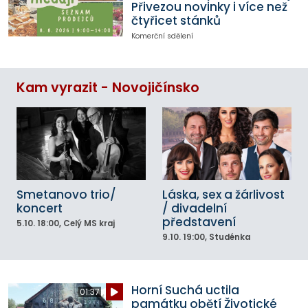
Přivezou novinky i více než
čtyřicet stánků
Komerční sdělení
Kam vyrazit - Novojičínsko
Smetanovo trio/
Láska, sex a žárlivost
koncert
/ divadelní
představení
5.10.
18:00
, Celý MS kraj
9.10.
19:00
, Studénka
Horní Suchá uctila
01:37
památku obětí Životické