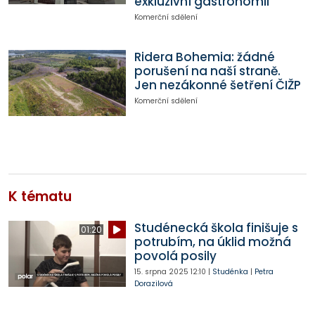
exkluzivní gastronomii
Komerční sdělení
Ridera Bohemia: žádné
porušení na naší straně.
Jen nezákonné šetření ČIŽP
Komerční sdělení
K tématu
Studénecká škola finišuje s
01:20
potrubím, na úklid možná
povolá posily
15. srpna 2025
12:10
|
Studénka
|
Petra
Dorazilová