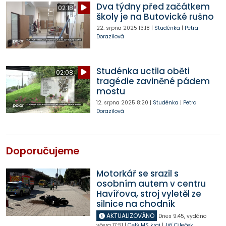
Dva týdny před začátkem
02:18
školy je na Butovické rušno
22. srpna 2025
13:18
|
Studénka
|
Petra
Dorazilová
Studénka uctila oběti
02:08
tragédie zaviněné pádem
mostu
12. srpna 2025
8:20
|
Studénka
|
Petra
Dorazilová
Doporučujeme
Motorkář se srazil s
osobním autem v centru
Havířova, stroj vyletěl ze
silnice na chodník
AKTUALIZOVÁNO
Dnes
9:45
,
vydáno
včera
17:51
|
Celý MS kraj
|
Jiří Cileček