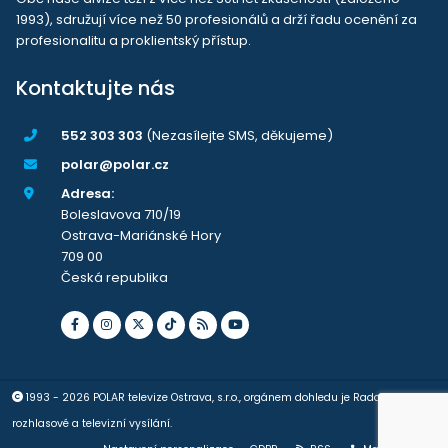
1993), sdružují více než 50 profesionálů a drží řadu ocenění za
profesionalitu a proklientský přístup.
Kontaktujte nás
552 303 303
(Nezasílejte SMS, děkujeme)
polar@polar.cz
Adresa:
Boleslavova 710/19
Ostrava-Mariánské Hory
709 00
Česká republika
1993 - 2026 POLAR televize Ostrava, s.r.o., orgánem dohledu je Rada pro
rozhlasové a televizní vysílání.