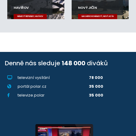
HAVÍŘOV
NOVÝ JIČÍN
NÁMĚSTÍ REPUBLIKY, HAVÍŘOV
MASARYKOVO NÁMĚSTÍ, NOVÝ JIČÍN
Denně nás sleduje
148 000
diváků
televizní vysílání
78 000
portál polar.cz
35 000
televize.polar
35 000