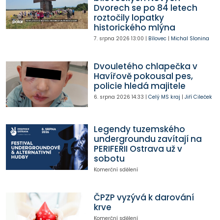
Dvorech se po 84 letech
roztočily lopatky
historického mlýna
7. srpna 2026
13:00
|
Bílovec
|
Michal Slonina
Dvouletého chlapečka v
Havířově pokousal pes,
policie hledá majitele
6. srpna 2026
14:33
|
Celý MS kraj
|
Jiří Cileček
Legendy tuzemského
undergroundu zavítají na
PERIFERII Ostrava už v
sobotu
Komerční sdělení
ČPZP vyzývá k darování
krve
Komerční sdělení