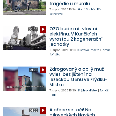
tragédie u muralu
7. srpna 2026
10:24
|
Horní Suchá
|
Bára
Kelnerová
OZO bude mít vlastní
02:44
elektřinu. V Kunčicích
vyrostou 2 kogenerační
jednotky
6. srpna 2026
10:06
|
Ostrava-město
|
Tomáš
Kořistka
Zdrogovaný a opilý muž
01:20
vylezl bez jištění na
lezeckou stěnu ve Frýdku-
Místku
7. srpna 2026
15:39
|
Frýdek-Místek
|
Tomáš
Tikal
A přece se točí! Na
01:20
bíloveckých Nových