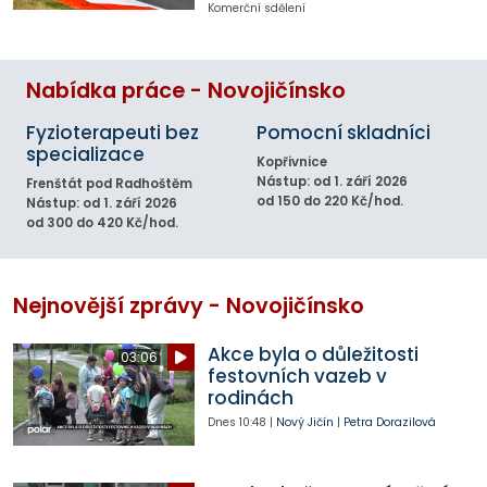
Komerční sdělení
Nabídka práce - Novojičínsko
Fyzioterapeuti bez
Pomocní skladníci
specializace
Kopřivnice
Nástup: od 1. září 2026
Frenštát pod Radhoštěm
od 150 do 220 Kč/hod.
Nástup: od 1. září 2026
od 300 do 420 Kč/hod.
Nejnovější zprávy - Novojičínsko
Akce byla o důležitosti
03:06
festovních vazeb v
rodinách
Dnes
10:48
|
Nový Jičín
|
Petra Dorazilová