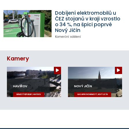
Dobíjení elektromobilů u
ČEZ stojanů v kraji vzrostlo
o 34 %, na špici poprvé
Nový Jičín
Komerční sdělení
Kamery
HAVÍŘOV
NOVÝ JIČÍN
NÁMĚSTÍ REPUBLIKY, HAVÍŘOV
MASARYKOVO NÁMĚSTÍ, NOVÝ JIČÍN