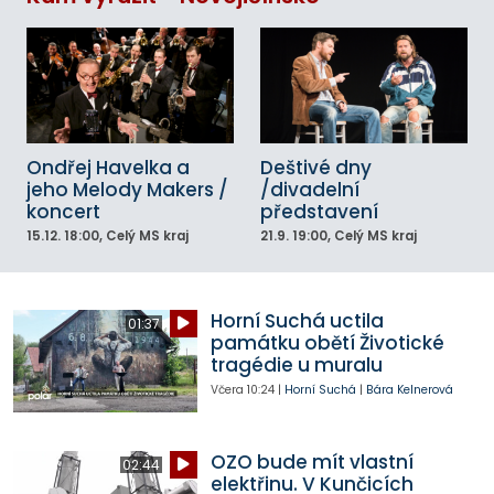
Ondřej Havelka a
Deštivé dny
jeho Melody Makers /
/divadelní
koncert
představení
15.12.
18:00
, Celý MS kraj
21.9.
19:00
, Celý MS kraj
Horní Suchá uctila
01:37
památku obětí Životické
tragédie u muralu
Včera
10:24
|
Horní Suchá
|
Bára Kelnerová
OZO bude mít vlastní
02:44
elektřinu. V Kunčicích