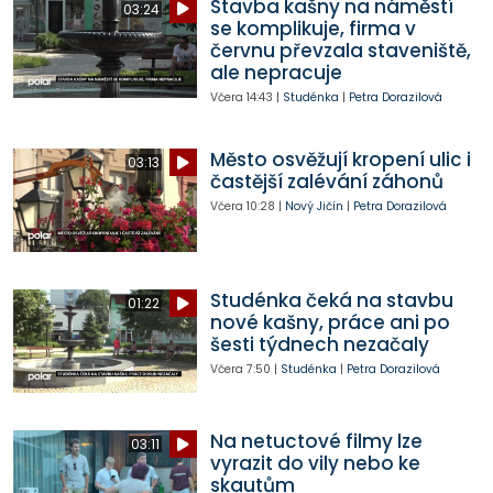
Stavba kašny na náměstí
03:24
se komplikuje, firma v
červnu převzala staveniště,
ale nepracuje
Včera
14:43
|
Studénka
|
Petra Dorazilová
Město osvěžují kropení ulic i
03:13
častější zalévání záhonů
Včera
10:28
|
Nový Jičín
|
Petra Dorazilová
Studénka čeká na stavbu
01:22
nové kašny, práce ani po
šesti týdnech nezačaly
Včera
7:50
|
Studénka
|
Petra Dorazilová
Na netuctové filmy lze
03:11
vyrazit do vily nebo ke
skautům