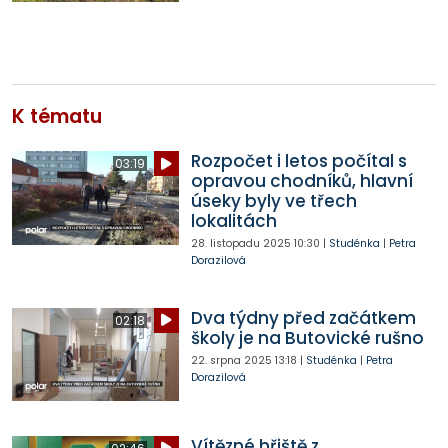
K tématu
Rozpočet i letos počítal s
03:19
opravou chodníků, hlavní
úseky byly ve třech
lokalitách
28. listopadu 2025
10:30
|
Studénka
|
Petra
Dorazilová
Dva týdny před začátkem
02:18
školy je na Butovické rušno
22. srpna 2025
13:18
|
Studénka
|
Petra
Dorazilová
Vítězné hřiště z