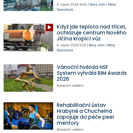
6. srpna 2026
16:42
|
Nový Jičín
|
Petra
Dorazilová
Když jde teplota nad třicet,
01:20
ochlazuje centrum Nového
Jičína kropicí vůz
6. srpna 2026
11:26
|
Nový Jičín
|
Petra
Dorazilová
Vánoční hvězda HSF
System vyhrála BIM Awards
2026
Komerční sdělení
Rehabilitační ústav
Hrabyně a Chuchelná
zapojuje do péče peer
mentory
Komerční sdělení