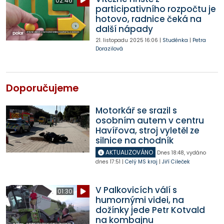
02:46
participativního rozpočtu je
hotovo, radnice čeká na
další nápady
21. listopadu 2025
16:06
|
Studénka
|
Petra
Dorazilová
Doporučujeme
Motorkář se srazil s
osobním autem v centru
Havířova, stroj vyletěl ze
silnice na chodník
AKTUALIZOVÁNO
Dnes
18:48
,
vydáno
dnes
17:51
|
Celý MS kraj
|
Jiří Cileček
V Palkovicích válí s
01:30
humornými videi, na
dožínky jede Petr Kotvald
na kombajnu