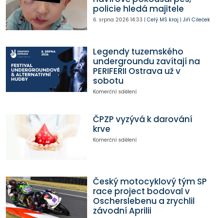
policie hledá majitele
6. srpna 2026
14:33
|
Celý MS kraj
|
Jiří Cileček
Legendy tuzemského
undergroundu zavítají na
PERIFERII Ostrava už v
sobotu
Komerční sdělení
ČPZP vyzývá k darování
krve
Komerční sdělení
Český motocyklový tým SP
race project bodoval v
Oscherslebenu a zrychlil
závodní Aprilii