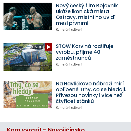
Nový český film Bojovník
ukáže ikonická místa
Ostravy, místní ho uvidí
mezi prvními
Komerční sdělení
STOW Karviná rozšiřuje
05:00
výrobu, přijme 40
zaměstnanců
Komerční sdělení
Na Havlíčkovo nábřeží míří
oblíbené Trhy, co se hledají.
Přivezou novinky i více než
čtyřicet stánků
Komerční sdělení
Kam vyrazit - Novojičínsko