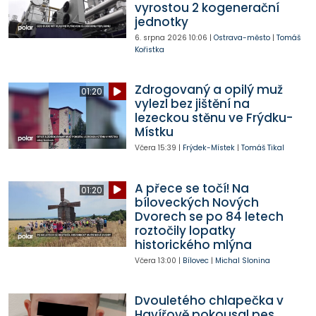
vyrostou 2 kogenerační
jednotky
6. srpna 2026
10:06
|
Ostrava-město
|
Tomáš
Kořistka
Zdrogovaný a opilý muž
01:20
vylezl bez jištění na
lezeckou stěnu ve Frýdku-
Místku
Včera
15:39
|
Frýdek-Místek
|
Tomáš Tikal
A přece se točí! Na
01:20
bíloveckých Nových
Dvorech se po 84 letech
roztočily lopatky
historického mlýna
Včera
13:00
|
Bílovec
|
Michal Slonina
Dvouletého chlapečka v
Havířově pokousal pes,