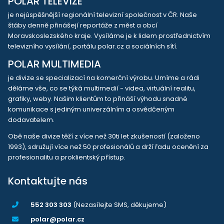
POLAR TELEVIZE
je nejúspěšnější regionální televizní společnost v ČR. Naše
štáby denně přinášejí reportáže z měst a obcí
Moravskoslezského kraje. Vysíláme je k lidem prostřednictvím
televizního vysílání, portálu polar.cz a sociálních sítí.
POLAR MULTIMEDIA
je divize se specializací na komerční výrobu. Umíme a rádi
děláme vše, co se týká multimedií - videa, virtuální realitu,
grafiky, weby. Našim klientům to přináší výhodu snadné
komunikace s jediným univerzálním a osvědčeným
dodavatelem.
Obě naše divize těží z více než 30ti let zkušeností (založeno
1993), sdružují více než 50 profesionálů a drží řadu ocenění za
profesionalitu a proklientský přístup.
Kontaktujte nás
552 303 303
(Nezasílejte SMS, děkujeme)
polar@polar.cz