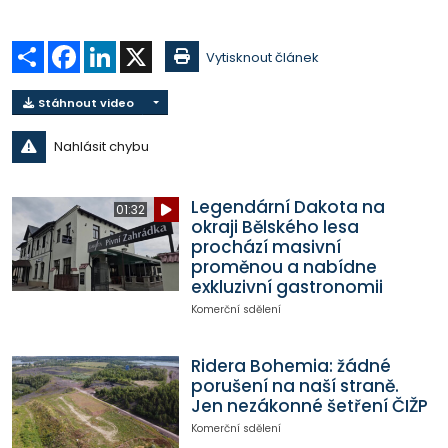
Sdílet
Facebook
LinkedIn
X
Vytisknout článek
Stáhnout video
Nahlásit chybu
Legendární Dakota na
01:32
okraji Bělského lesa
prochází masivní
proměnou a nabídne
exkluzivní gastronomii
Komerční sdělení
Ridera Bohemia: žádné
porušení na naší straně.
Jen nezákonné šetření ČIŽP
Komerční sdělení