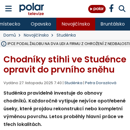
místecko
Opavsko
Novojičínsko
Bruntálsko
Domů
Novojičínsko
Studénka
ÁSTUPCE PODAL ŽALOBU NA DVA LIDI A FIRMU Z OHROŽENÍ Z NEDBALOSTI
NA SLEZSKÉ HARTĚ PŘIBYLO SINIC, VODA MÁ HORŠÍ KVALITU, HYGIENI
NA BÍLOVECKÝCH NOVÝCH DVORECH SE PO 84 LETECH ROZTOČILY L
KARVINSKÉ MOŘE ZÍSKÁ NOVÉ GASTRO ZÁZEMÍ S VYHLÍDKOVOU TER
REKONSTRUKCE MATEŘSKÉ ŠKOLY V CHLEBIČOVĚ MÍŘÍ DO FINÁLE, VÍ
CYKLISTU (74) SRAZIL V BRUNTÁLU KAMION, JE V OHROŽENÍ ŽIVOTA,
POLICIE HLEDÁ PŘÍPADNÉ SVĚDKY, KTEŘÍ POMŮŽOU OBJASNIT PRŮ
MS KRAJ DOKONČIL OPRAVU SILNICE MEZI VRBNEM A HEŘMANOVICEM
SMVAK NABÍZÍ V DOBĚ SUCHA VODU OBCÍM A FIRMÁM, CISTERNY JE
F-M POKRAČUJE V INSTALACI FOTOVOLTAICKÝCH ELEKTRÁREN, REP
SENIOR AKADEMIE V OPAVĚ ZAHÁJILA DALŠÍ BĚH, REPORTÁŽ NA POL
PLANETÁRIUM V OSTRAVĚ CHYSTÁ POZOROVÁNÍ ČÁSTEČNÉHO ZATMĚ
OPRAVA ULIC V HAVÍŘOVĚ UKONČÍ NELEGÁLNÍ PARKOVÁNÍ VE VNI
V HAVÍŘOVĚ SE TĚŽCE ZRANIL MOTORKÁŘ PO SRÁŽCE S AUTEM, INF
TRAGICKÁ SRÁŽKA VLAKU S KAMIONEM V DOLNÍ LUTYNI Z LEDNA 
Chodníky stihli ve Studénce
opravit do prvního sněhu
Vydáno 27. listopadu 2025 7:40 |
Studénka
|
Petra Dorazilová
Studénka pravidelně investuje do obnovy
chodníků. Každoročně vytipuje nejvíce opotřebené
úseky, které projdou rekonstrukcí nebo kompletní
výměnou povrchu. Letos proběhly hlavní práce ve
třech lokalitách.