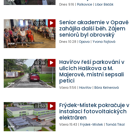
Dnes
9:16
|
Palkovice
|
Libor Běčák
Senior akademie v Opavě
02:50
zahájila další běh. Zájem
seniorů byl obrovský
Dnes
10:28
|
Opava
|
Yvona Fajtová
Havířov řeší parkování v
02:38
ulicích Haškova a M.
Majerové, místní sepsali
petici
Včera
11:56
|
Havířov
|
Bára Kelnerová
Frýdek-Místek pokračuje v
02:53
instalaci fotovoltaických
elektráren
Včera
15:43
|
Frýdek-Místek
|
Tomáš Tikal