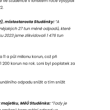
é ve Studénce v loňském roce vysypali
2.
), místostarosta Studénky:
“A
o nějakých 27 tun méně odpadů, které
ku 2023 jsme zlikvidovali 1 476 tun
11 a půl milionu korun, což při
 200 korun na rok. Loni byl poplatek za
álního odpadu snížit a tím snížit
 majetku, MěÚ Studénka:
“Tady je