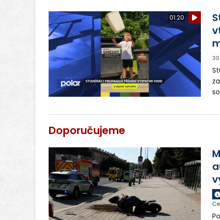
S
01:20
v
m
30
St
za
so
mí
a 
Doporučujeme
M
a
v
Ce
Po