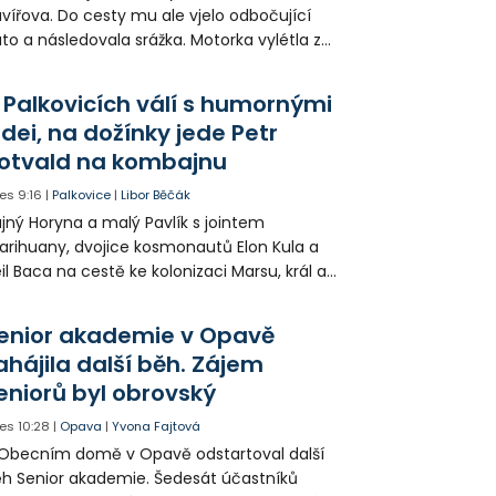
vířova. Do cesty mu ale vjelo odbočující
to a následovala srážka. Motorka vylétla ze
lnice, prorazila zábradlí a stroj skončil na
odníku. Motorkář utrpěl velmi vážná
 Palkovicích válí s humornými
anění a byl letecky přepraven do
idei, na dožínky jede Petr
emocnice.
otvald na kombajnu
es
9:16
|
Palkovice
|
Libor Běčák
jný Horyna a malý Pavlík s jointem
rihuany, dvojice kosmonautů Elon Kula a
il Baca na cestě ke kolonizaci Marsu, král a
šek a mnoho dalších postav už při
opagaci Palkovic ztvárnili starosta Radim
enior akademie v Opavě
ča a místostarosta David Kula.
ahájila další běh. Zájem
eniorů byl obrovský
es
10:28
|
Opava
|
Yvona Fajtová
Obecním domě v Opavě odstartoval další
h Senior akademie. Šedesát účastníků