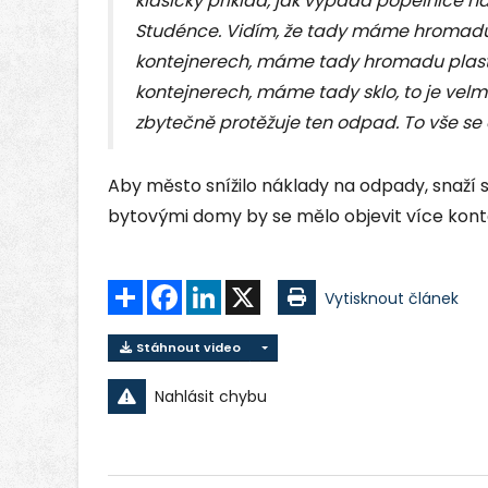
klasický příklad, jak vypadá popelnice
Studénce. Vidím, že tady máme hromadu 
kontejnerech, máme tady hromadu plastů
kontejnerech, máme tady sklo, to je vel
zbytečně protěžuje ten odpad. To vše se d
Aby město snížilo náklady na odpady, snaží 
bytovými domy by se mělo objevit více kont
Sdílet
Facebook
LinkedIn
X
Vytisknout článek
Stáhnout video
Nahlásit chybu