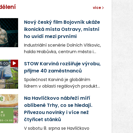
dělení
více
Nový český film Bojovník ukáže
ikonická místa Ostravy, místní
ho uvidí mezi prvními
Industriální scenérie Dolních Vítkovic,
halda Hrabůvka, centrum města i
další ikonická místa Ostravy se objeví
STOW Karviná rozšiřuje výrobu,
5:00
v novém filmu Bojovník, který vstoupí
přijme 40 zaměstnanců
do kin už 13. srpna. Režiséři Vojtěch
Frič a Tomáš Dianiška si
Společnost Karviná je globálním
moravskoslezskou metropoli
lídrem v oblasti regálových produktů
nevybrali náhodou – její syrová
a systémů, stabilním
atmosféra se stala přirozenou
Na Havlíčkovo nábřeží míří
zaměstnavatelem na Karvinsku a
součástí příběhu bývalého
oblíbené Trhy, co se hledají.
firmou s obrovským potenciálem.
boxerského šampiona Hoffa (Milan
Přivezou novinky i více než
Ondrík), jenž se po letech vrací do
čtyřicet stánků
světa vrcholových zápasů, tentokrát
V sobotu 8. srpna se Havlíčkovo
v MMA.