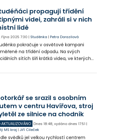
tudéňáci propagují třídění
tipnými videi, zahráli si v nich
ístní lidé
. října 2025
7:30
|
Studénka
|
Petra Dorazilová
udénka pokračuje v osvětové kampani
měřené na třídění odpadu. Na svých
ciálních sítích šíři krátká videa, ve kterých
stní lidé vtipně na tuto nutnost upozorňují
radí, jak správně třídit.
otorkář se srazil s osobním
utem v centru Havířova, stroj
yletěl ze silnice na chodník
AKTUALIZOVÁNO
Dnes
18:48
,
vydáno dnes
17:51
|
lý MS kraj
|
Jiří Cileček
dle svědků jel velkou rychlostí centrem