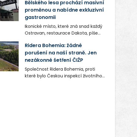
Bělského lesa prochází masivní
proměnou a nabídne exkluzivní
gastronomii
Ikonické místo, které zná snad každý
Ostravan, restaurace Dakota, píše
novou kapitolu. Silná mateřská
Ridera Bohemia: žádné
společnost Dang Investment Group
porušení na naší straně. Jen
s.r.o. investuje do projektu přes 50
nezákonné šetření ČIŽP
milionů korun. Cílem je přinést
Ostravě dva špičkové gastronomické
Společnost Ridera Bohemia, proti
koncepty, které v regionu dosud
které bylo Českou inspekcí životního
chyběly, luxusní středomořskou
prostředí (ČIŽP) čtyři roky vedeno
kuchyni a autentickou asijskou
vykonstruované řízení, při realizaci
gastronomii.
OVS na heřmanické haldě
postupovala v souladu se zákonem a
zadáním státního podniku DIAMO a v
této souvislosti nelze hovořit o
žádném odpadu. Ridera od počátku
označovala řízení ČIŽP za nezákonné
a domáhala se práva na spravedlivý