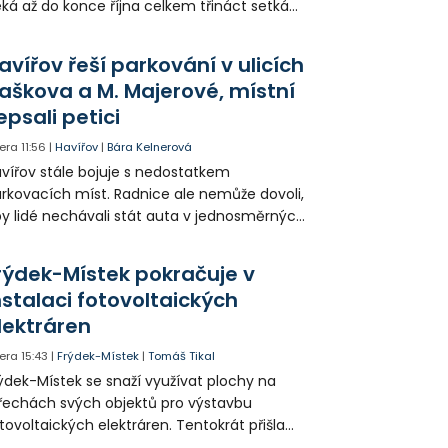
ká až do konce října celkem třináct setkání
ných odborných přednášek i poznávání
sta. Na závěr převezmou úspěšní
avířov řeší parkování v ulicích
solventi certifikáty o absolvování studia a
aškova a M. Majerové, místní
obné dárky.
epsali petici
era
11:56
|
Havířov
|
Bára Kelnerová
vířov stále bojuje s nedostatkem
rkovacích míst. Radnice ale nemůže dovoli,
y lidé nechávali stát auta v jednosměrných
icích, kde nezbývá místo pro průjezd IZS.
tuace se teď řeší v jednom vnitrobloku, kde
rýdek-Místek pokračuje v
 někteří obyvatelé rozhodli sepsat petici.
nstalaci fotovoltaických
lektráren
era
15:43
|
Frýdek-Místek
|
Tomáš Tikal
ýdek-Místek se snaží využívat plochy na
řechách svých objektů pro výstavbu
tovoltaických elektráren. Tentokrát přišla
da na 11. Základní školu ve Frýdku.