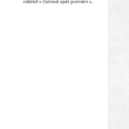
nábřeží v Ostravě opět promění v
místo plné vůní, chutí a poctivých
lokálních výrobků. Trhy, co se hledají
tentokrát nabídnou více než čtyřicet
pečlivě vybraných stánků s kvalitní
gastronomií, farmářskými produkty,
designem i řemeslnou tvorbou.
Návštěvníci se mohou těšit nejen na
oblíbené stálice, ale také na řadu
novinek, které v Ostravě běžně
nepotkají.