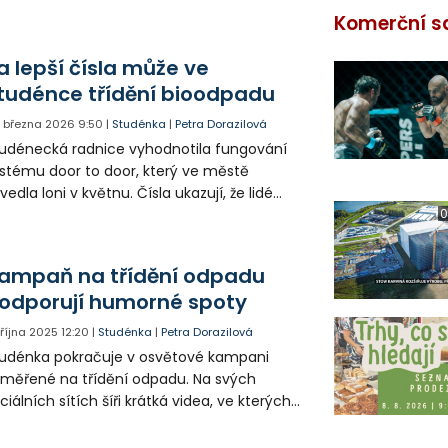
Komerční s
a lepší čísla může ve
tudénce třídění bioodpadu
. března 2026
9:50
|
Studénka
|
Petra Dorazilová
udénecká radnice vyhodnotila fungování
stému door to door, který ve městě
vedla loni v květnu. Čísla ukazují, že lidé
ce třídí a produkce směsného komunálního
0
padu klesá.
ampaň na třídění odpadu
odporují humorné spoty
. října 2025
12:20
|
Studénka
|
Petra Dorazilová
udénka pokračuje v osvětové kampani
měřené na třídění odpadu. Na svých
ciálních sítích šíři krátká videa, ve kterých
stní lidé vtipně na tuto nutnost upozorňují
radí, jak správně třídit.