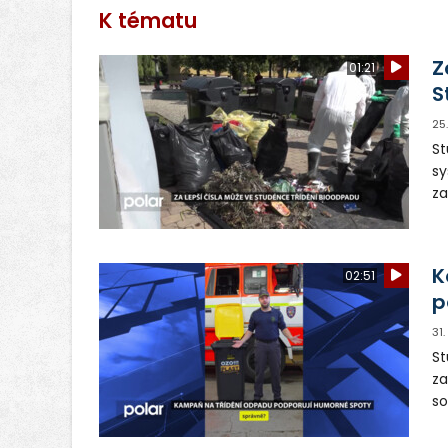
K tématu
Z
01:21
S
25
St
sy
za
ví
od
K
02:51
p
31
St
za
so
mí
a 