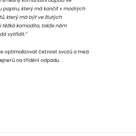
 na směsný komunální odpad ve
papíru, který má končit v modrých
, který má být ve žlutých
mi těžká komodita, takže nám
á vytřídit.”
se optimalizovat četnost svozů a mezi
ejnerů na třídění odpadu.