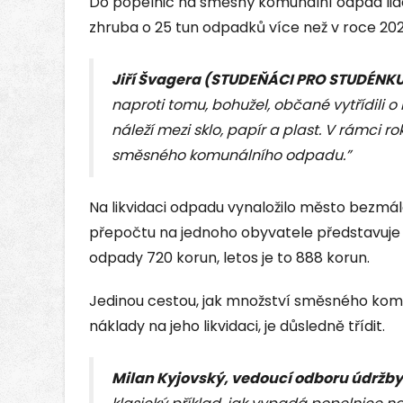
Do popelnic na směsný komunální odpad lid
zhruba o 25 tun odpadků více než v roce 202
Jiří Švagera (STUDEŇÁCI PRO STUDÉNKU
naproti tomu, bohužel, občané vytřídili 
náleží mezi sklo, papír a plast. V rámci ro
směsného komunálního odpadu.”
Na likvidaci odpadu vynaložilo město bezmála 
přepočtu na jednoho obyvatele představuje 1
odpady 720 korun, letos je to 888 korun.
Jedinou cestou, jak množství směsného komun
náklady na jeho likvidaci, je důsledně třídit.
Milan Kyjovský,
vedoucí odboru údržby