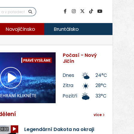
Novojičínsko
Bruntálsko
Počasí - Nový
Jičín
Dnes
24°C
Přehrát
Zítra
28°C
Pozítří
33°C
video
dělení
více
Legendární Dakota na okraji
01:32