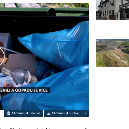
řehrát
ideo
Stáhnout přepis
Stáhnout video