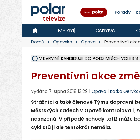
Pořady
R
MS kraj
Ostrava
K
Domů
Opavsko
Opava
Preventivní akc
V KARVINÉ KANDIDUJE DO PODZIMNÍCH VOLEB 8 
ŠEST JEDNOTEK HASIČŮ ZASAHOVALO U POŽÁRU
HOŘELO NA DVOU HEKTARECH A ZNIČENO BYLO 3
KARVINÁ ZNÁ BUDOUCÍ PODOBU AREÁLU LODIČ
MORAVSKOSLEZŠTÍ POLICISTÉ ODHALILI MEZINÁ
LÁKALI LIDI NA ZISKY Z KRYPTOMĚN, INFO A VIDE
MINISTESTVO ŽIVOTNÍHO PROSTŘEDÍ PŘEVZALO
A ROZHODLO, ŽE VINÍK ZA ŠKODY PO ZAVEZENÍ 
EVROPSKÝ ŽALOBCE V OSTRAVĚ ŽALUJE 5 LIDÍ A
SLEZSKÁ OSTRAVA PŘIPRAVUJE PROJEKTOVOU D
FRÝDEK-MÍSTEK DOKONČIL STAVBU VOLNOČASOVÉ
HNUTÍ ANO V HAVÍŘOVĚ NEZAŘADÍ HEJTMANA JO
VĚRA PALKOVSKÁ UŽ NEBUDE KANDIDOVAT NA PR
FOTBALISTA LAURI LAINE SE VRACÍ Z BANÍKU OS
F-M DOKONČIL PRVNÍ STUPEŇ PROJEKTOVÉ
Preventivní akce změ
Vydáno 7. srpna 2018 13:29 |
Opava
|
Katka Geryko
Strážníci a také členové Týmu dopravní bez
Městských sadech v Opavě kontrolovali, zda
nasazená. V případě nehody totiž může be
cyklistů ji ale tentokrát neměla.