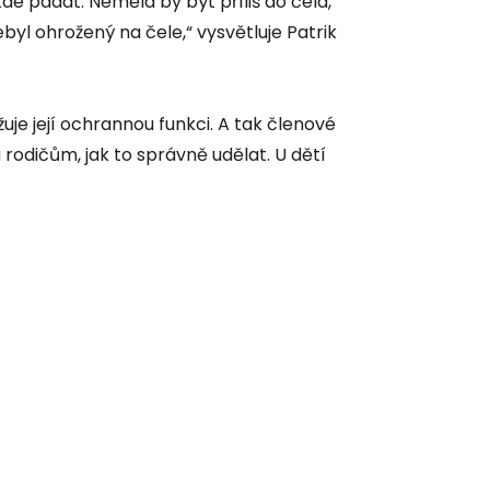
de padat. Neměla by být příliš do čela,
ebyl ohrožený na čele,“ vysvětluje Patrik
uje její ochrannou funkci. A tak členové
rodičům, jak to správně udělat. U dětí