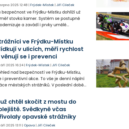
. srpna 2025
12:48
|
Frýdek-Místek
|
Jiří Cileček
 bezpečnost ve Frýdku-Místku dohlíží už
měř stovka kamer. Systém se postupně
dernizuje a zavádí i prvky umělé
teligence. Kamery pomáhají nejen v
evenci kriminality, ale také při řešení
trážníci ve Frýdku-Místku
estupků a trestné činnosti.
lídkují v ulicích, měří rychlost
 věnují se i prevenci
 září 2025
16:24
|
Frýdek-Místek
|
Jiří Cileček
hled nad bezpečností ve Frýdku-Místku,
e i preventivní akce. To vše je denní náplní
áce městských strážníků. V poslední době
ké svými rychlými zákroky přispěli k
chraně několika životů.
už chtěl skočit z mostu do
olejiště. Svědkyně včas
řivolaly opavské strážníky
 září 2025
13:11
|
Opava
|
Jiří Cileček