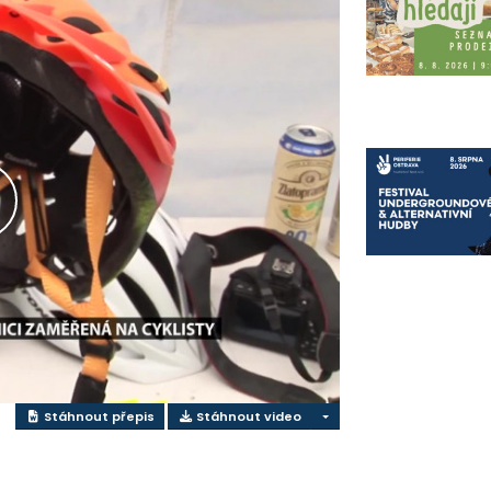
řehrát
ideo
Stáhnout přepis
Stáhnout video