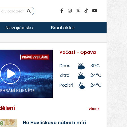
Novojičínsko
Bruntálsko
Počasí - Opava
Dnes
31°C
Zítra
24°C
Přehrát
Pozítří
24°C
video
dělení
více
Na Havlíčkovo nábřeží míří