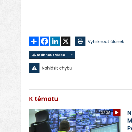
Sdílet
Facebook
LinkedIn
X
Vytisknout článek
Stáhnout video
Nahlásit chybu
K tématu
N
02:38
M
P