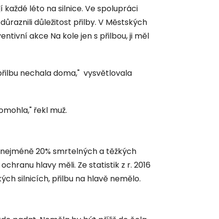
každé léto na silnice. Ve spolupráci
zdůraznili důležitost přilby. V Městských
tivní akce Na kole jen s přilbou, ji měl
přilbu nechala doma," vysvětlovala
omohla," řekl muž.
 nejméně 20% smrtelných a těžkých
chranu hlavy měli. Ze statistik z r. 2016
ch silnicích, přilbu na hlavě nemělo.