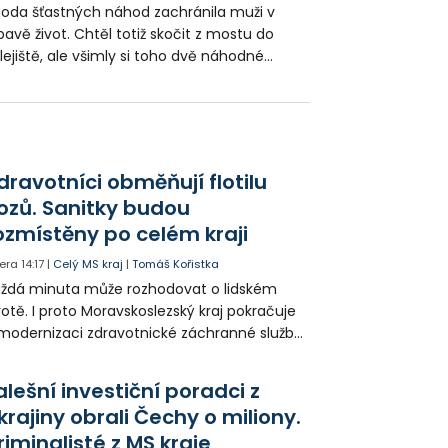
oda šťastných náhod zachránila muži v
avě život. Chtěl totiž skočit z mostu do
lejiště, ale všimly si toho dvě náhodné
ědkyně a okamžitě přivolaly opavské
rážníky. Ti muže zachytili doslova na
slední chvíli.
dravotníci obměňují flotilu
ozů. Sanitky budou
ozmístěny po celém kraji
era
14:17
|
Celý MS kraj
|
Tomáš Kořistka
ždá minuta může rozhodovat o lidském
votě. I proto Moravskoslezský kraj pokračuje
modernizaci zdravotnické záchranné služby
do provozu nyní zamířilo 14 nových sanitek
bavených nejmodernější technikou.
alešní investiční poradci z
krajiny obrali Čechy o miliony.
riminalisté z MS kraje