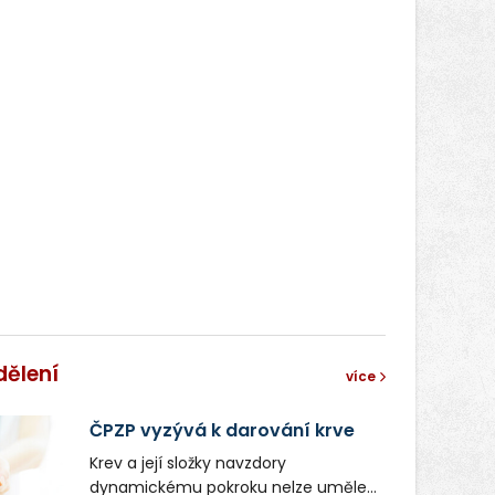
dělení
více
ČPZP vyzývá k darování krve
Krev a její složky navzdory
dynamickému pokroku nelze uměle