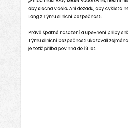
„Přilba musí vždy sedět vodorovně, nesmí nik
aby slečna viděla. Ani dozadu, aby cyklista n
Lang z Týmu silniční bezpečnosti.
Právě špatné nasazení a upevnění přilby sniž
Týmu silniční bezpečnosti ukazovali zejména 
je totiž přilba povinná do 18 let.