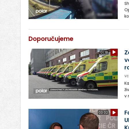
Sh
Op
ko
sv
st
po
Doporučujeme
Z
01:18
v
r
Vč
Ka
ži
v 
– 
vy
F
03:02
U
K