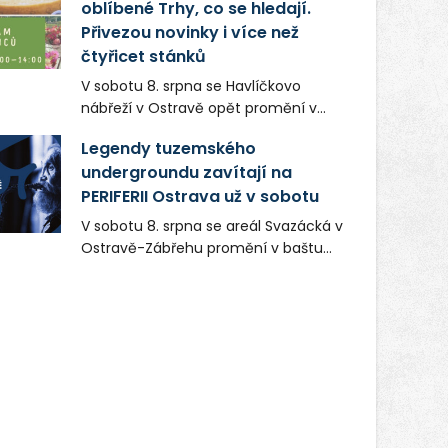
oblíbené Trhy, co se hledají.
Přivezou novinky i více než
čtyřicet stánků
V sobotu 8. srpna se Havlíčkovo
nábřeží v Ostravě opět promění v
místo plné vůní, chutí a poctivých
Legendy tuzemského
lokálních výrobků. Trhy, co se hledají
undergroundu zavítají na
tentokrát nabídnou více než čtyřicet
PERIFERII Ostrava už v sobotu
pečlivě vybraných stánků s kvalitní
gastronomií, farmářskými produkty,
V sobotu 8. srpna se areál Svazácká v
designem i řemeslnou tvorbou.
Ostravě-Zábřehu promění v baštu
Návštěvníci se mohou těšit nejen na
undergroundové a alternativní
oblíbené stálice, ale také na řadu
hudby. Uskuteční se zde totiž první
novinek, které v Ostravě běžně
ročník festivalu PERIFERIE Ostrava.
nepotkají.
Brány areálu se otevřou půlhodinu po
poledni, na příchozí čekají koncerty,
autorská čtení a rozhovory.
Vstupenky v ceně 450 Kč jsou v
prodeji.