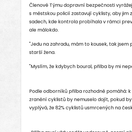
Členové Týmu dopravní bezpečnosti vyrážejí 
s městskou policií zastavují cyklisty, aby jim 
sadech, kde kontrola probíhala v rámci preven
ale málokdo.
"Jedu na zahradu, mám to kousek, tak jsem 
starší žena.
"Myslím, že kdybych boural, přilba by mi nep
Podle odborníků přilba rozhodně pomáhá: k
zranění cyklistů by nemuselo dojít, pokud by o
vyplývá, že 82% cyklistů usmrcených na český