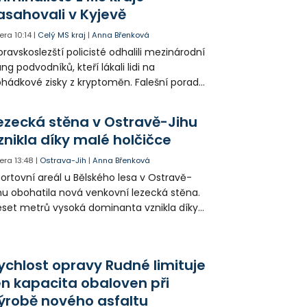
asahovali v Kyjevě
era
10:14
|
Celý MS kraj
|
Anna Břenková
ravskoslezští policisté odhalili mezinárodní
ng podvodníků, kteří lákali lidi na
hádkové zisky z kryptoměn. Falešní poradci
lámanou češtinou volali obětem z
rajinského call centra a připravili Čechy o
ezecká stěna v Ostravě-Jihu
sítky až stovky milionů korun. Na padesátce
znikla díky malé holčičce
movních prohlídek v Kyjevě se podíleli i
ští vyšetřovatelé.
era
13:48
|
Ostrava-Jih
|
Anna Břenková
ortovní areál u Bělského lesa v Ostravě-
hu obohatila nová venkovní lezecká stěna.
set metrů vysoká dominanta vznikla díky
rticipativnímu rozpočtu a místním
yvatelům nabízí volně přístupné sportovní
žití.
ychlost opravy Rudné limituje
en kapacita obaloven při
ýrobě nového asfaltu