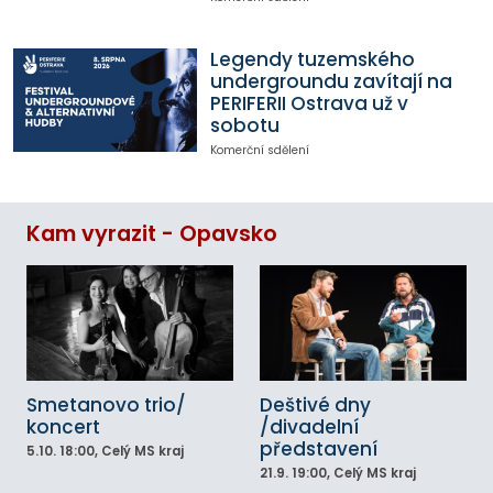
Legendy tuzemského
undergroundu zavítají na
PERIFERII Ostrava už v
sobotu
Komerční sdělení
Kam vyrazit - Opavsko
Smetanovo trio/
Deštivé dny
koncert
/divadelní
představení
5.10.
18:00
, Celý MS kraj
21.9.
19:00
, Celý MS kraj