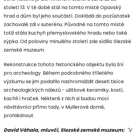
století 13. V té době stál na tomto místě Opavský
hrad a dům byl jeho součástí. Dokládá do pozůstatek
zachovalé zdi v suterénu. Původně na tomto místě
totiž stála kuchyň přemyslovského hradu nebo také
sýpka. Od poloviny minulého století zde sídlilo Slezské
zemské muzeum.
Rekonstrukce tohoto historického objektu byla žní
pro archeology. Během podrobného tříletého
výzkumu se jim podařilo nashromáždit deseti tisíce
archeologických nálezů - užitkové keramiky, kostí,
kachlí i hraček. Některé z nich si budou moci
návštěvníci přímo tady, v Mullerově domě,
prohlédnout.
David Váhala, mluvčí, Slezské zemské muzeum:
"V