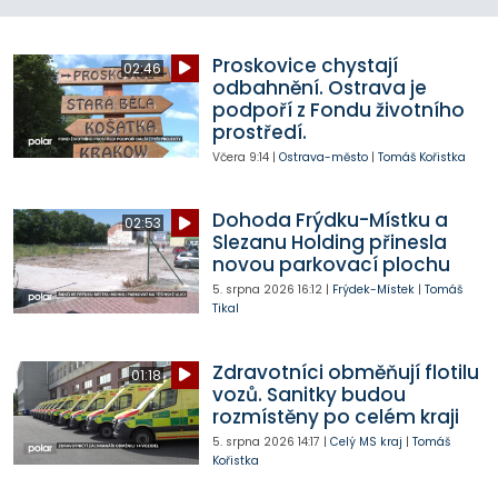
Proskovice chystají
02:46
odbahnění. Ostrava je
podpoří z Fondu životního
prostředí.
Včera
9:14
|
Ostrava-město
|
Tomáš Kořistka
Dohoda Frýdku-Místku a
02:53
Slezanu Holding přinesla
novou parkovací plochu
5. srpna 2026
16:12
|
Frýdek-Místek
|
Tomáš
Tikal
Zdravotníci obměňují flotilu
01:18
vozů. Sanitky budou
rozmístěny po celém kraji
5. srpna 2026
14:17
|
Celý MS kraj
|
Tomáš
Kořistka