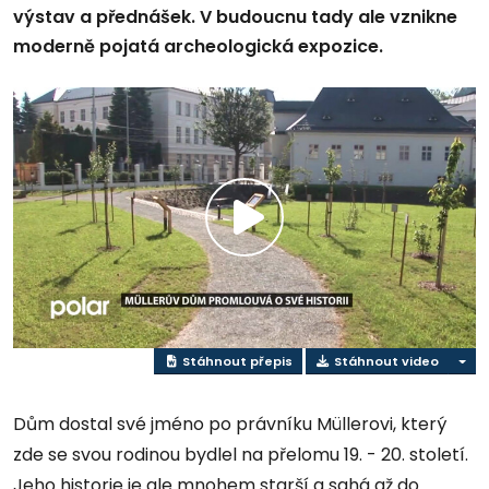
výstav a přednášek. V budoucnu tady ale vznikne
moderně pojatá archeologická expozice.
Přehrát
video
Stáhnout přepis
Stáhnout video
Dům dostal své jméno po právníku Müllerovi, který
zde se svou rodinou bydlel na přelomu 19. - 20. století.
Jeho historie je ale mnohem starší a sahá až do