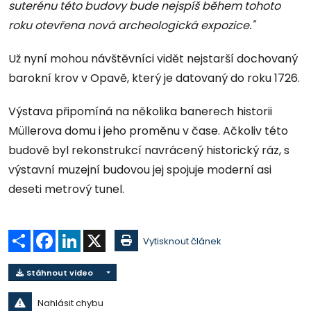
suterénu této budovy bude nejspíš během tohoto
roku otevřena nová archeologická expozice."
Už nyní mohou návštěvníci vidět nejstarší dochovaný
barokní krov v Opavě, který je datovaný do roku 1726.
Výstava připomíná na několika banerech historii
Müllerova domu i jeho proměnu v čase. Ačkoliv této
budově byl rekonstrukcí navrácený historický ráz, s
výstavní muzejní budovou jej spojuje moderní asi
deseti metrový tunel.
Sdílet
Facebook
LinkedIn
X
Vytisknout článek
Stáhnout video
Nahlásit chybu