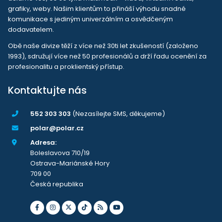
grafiky, weby. Našim klientům to přináší výhodu snadné
komunikace s jediným univerzálním a osvědčeným
dodavatelem.
Obě naše divize těží z více než 30ti let zkušeností (založeno
1993), sdružují více než 50 profesionálů a drží řadu ocenění za
profesionalitu a proklientský přístup.
Kontaktujte nás
552 303 303
(Nezasílejte SMS, děkujeme)
polar@polar.cz
Adresa:
Boleslavova 710/19
Ostrava-Mariánské Hory
709 00
Česká republika