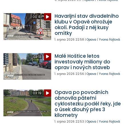
Havarijní stav divadelního
00:41
klubu v Opavě ohrožuje
okolí. Padají z něj kusy
omítky
1. srpna 2026
22:58
|
Opava
|
Yvona Fajtová
Malé Hoštice letos
03:13
investovaly miliony do
oprav i nových staveb
1. srpna 2026
22:56
|
Opava
|
Yvona Fajtová
Opava po povodních
03:19
obnovila páteřní
cyklostezku podél řeky, jde
o úsek dlouhý přes 3
kilometry
1. srpna 2026
22:53
|
Opava
|
Yvona Fajtová