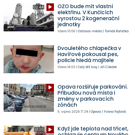
OZO bude mít vlastní
02:44
elektřinu. V Kunčicích
vyrostou 2 kogenerační
jednotky
Včera
10:06
|
Ostrava-město
|
Tomáš Kořistka
Dvouletého chlapečka v
Havířově pokousal pes,
policie hledá majitele
Včera
14:33
|
Celý MS kraj
|
Jiří Cileček
Opava rozšiřuje parkování.
02:33
Přibudou nová místa i
změny v parkovacích
zónách
5. srpna 2026
17:24
|
Opava
|
Yvona Fajtová
Když jde teplota nad třicet,
01:20
ochlazuje centrum Nového