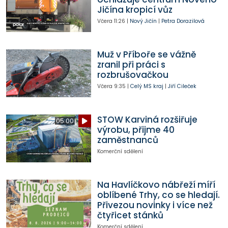
Jičína kropicí vůz
Včera
11:26
|
Nový Jičín
|
Petra Dorazilová
Muž v Příboře se vážně
zranil při práci s
rozbrušovačkou
Včera
9:35
|
Celý MS kraj
|
Jiří Cileček
STOW Karviná rozšiřuje
05:00
výrobu, přijme 40
zaměstnanců
Komerční sdělení
Na Havlíčkovo nábřeží míří
oblíbené Trhy, co se hledají.
Přivezou novinky i více než
čtyřicet stánků
Komerční sdělení