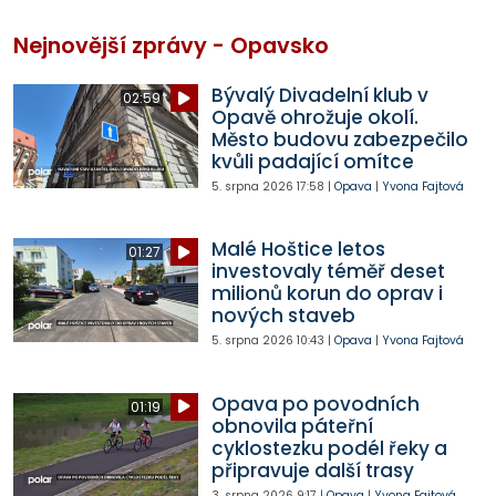
Nejnovější zprávy - Opavsko
Bývalý Divadelní klub v
02:59
Opavě ohrožuje okolí.
Město budovu zabezpečilo
kvůli padající omítce
5. srpna 2026
17:58
|
Opava
|
Yvona Fajtová
Malé Hoštice letos
01:27
investovaly téměř deset
milionů korun do oprav i
nových staveb
5. srpna 2026
10:43
|
Opava
|
Yvona Fajtová
Opava po povodních
01:19
obnovila páteřní
cyklostezku podél řeky a
připravuje další trasy
3. srpna 2026
9:17
|
Opava
|
Yvona Fajtová