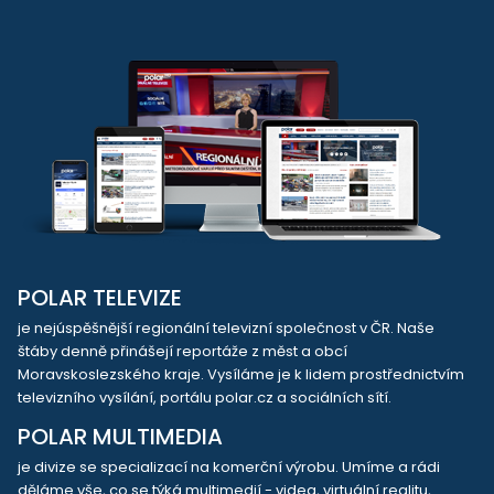
POLAR TELEVIZE
je nejúspěšnější regionální televizní společnost v ČR. Naše
štáby denně přinášejí reportáže z měst a obcí
Moravskoslezského kraje. Vysíláme je k lidem prostřednictvím
televizního vysílání, portálu polar.cz a sociálních sítí.
POLAR MULTIMEDIA
je divize se specializací na komerční výrobu. Umíme a rádi
děláme vše, co se týká multimedií - videa, virtuální realitu,