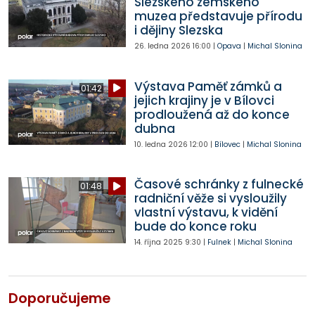
Slezského zemského
muzea představuje přírodu
i dějiny Slezska
26. ledna 2026
16:00
|
Opava
|
Michal Slonina
Výstava Paměť zámků a
01:42
jejich krajiny je v Bílovci
prodloužená až do konce
dubna
10. ledna 2026
12:00
|
Bílovec
|
Michal Slonina
Časové schránky z fulnecké
01:48
radniční věže si vysloužily
vlastní výstavu, k vidění
bude do konce roku
14. října 2025
9:30
|
Fulnek
|
Michal Slonina
Doporučujeme