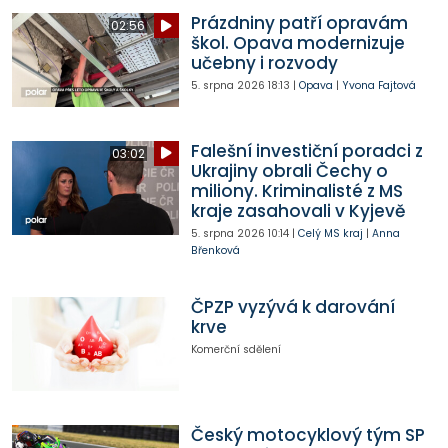
Prázdniny patří opravám
02:56
škol. Opava modernizuje
učebny i rozvody
5. srpna 2026
18:13
|
Opava
|
Yvona Fajtová
Falešní investiční poradci z
03:02
Ukrajiny obrali Čechy o
miliony. Kriminalisté z MS
kraje zasahovali v Kyjevě
5. srpna 2026
10:14
|
Celý MS kraj
|
Anna
Břenková
ČPZP vyzývá k darování
krve
Komerční sdělení
Český motocyklový tým SP