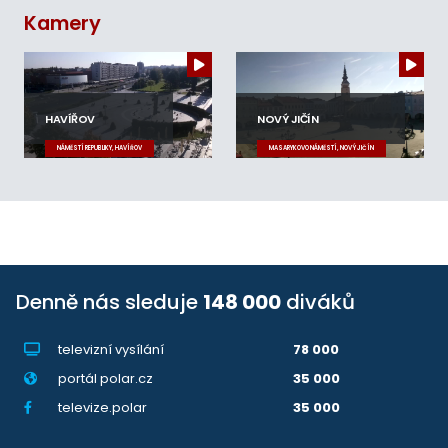
Kamery
HAVÍŘOV
NOVÝ JIČÍN
NÁMĚSTÍ REPUBLIKY, HAVÍŘOV
MASARYKOVO NÁMĚSTÍ, NOVÝ JIČÍN
Denně nás sleduje
148 000
diváků
televizní vysílání
78 000
portál polar.cz
35 000
televize.polar
35 000