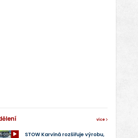
dělení
více
STOW Karviná rozšiřuje výrobu,
5:00