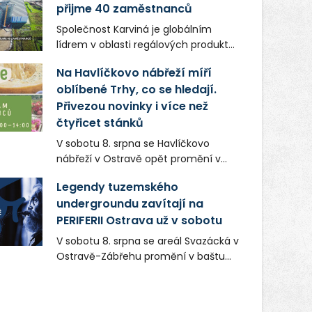
přijme 40 zaměstnanců
Společnost Karviná je globálním
lídrem v oblasti regálových produktů
a systémů, stabilním
Na Havlíčkovo nábřeží míří
zaměstnavatelem na Karvinsku a
oblíbené Trhy, co se hledají.
firmou s obrovským potenciálem.
Přivezou novinky i více než
čtyřicet stánků
V sobotu 8. srpna se Havlíčkovo
nábřeží v Ostravě opět promění v
místo plné vůní, chutí a poctivých
Legendy tuzemského
lokálních výrobků. Trhy, co se hledají
undergroundu zavítají na
tentokrát nabídnou více než čtyřicet
PERIFERII Ostrava už v sobotu
pečlivě vybraných stánků s kvalitní
gastronomií, farmářskými produkty,
V sobotu 8. srpna se areál Svazácká v
designem i řemeslnou tvorbou.
Ostravě-Zábřehu promění v baštu
Návštěvníci se mohou těšit nejen na
undergroundové a alternativní
oblíbené stálice, ale také na řadu
hudby. Uskuteční se zde totiž první
novinek, které v Ostravě běžně
ročník festivalu PERIFERIE Ostrava.
nepotkají.