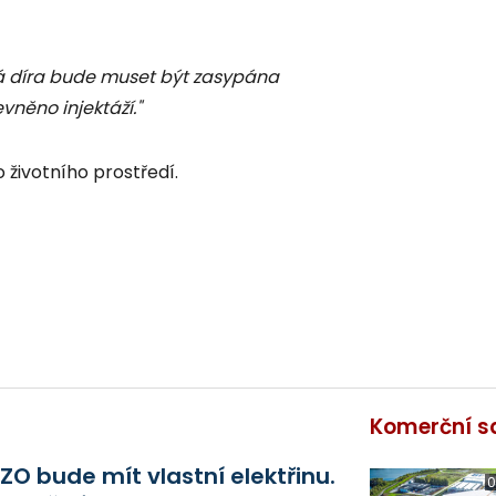
á díra bude muset být zasypána
něno injektáží."
 životního prostředí.
Komerční s
ZO bude mít vlastní elektřinu.
0