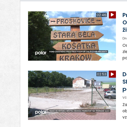
P
02:46
O
ž
Dn
Os
zl
po
ve
dě
D
02:53
S
p
Vč
Za
ob
vz
D