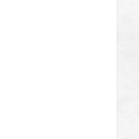
světa vrcholových zápasů, tentokrát
v MMA.