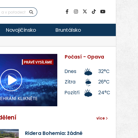
Novojičínsko
Bruntálsko
Počasí - Opava
Dnes
32°C
Zítra
26°C
Přehrát
Pozítří
24°C
video
dělení
více
Ridera Bohemia: žádné