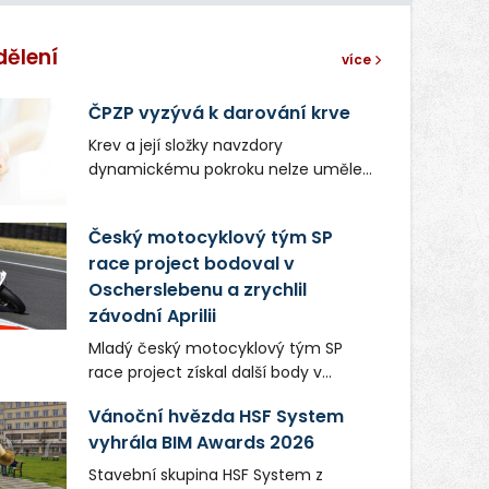
dělení
více
ČPZP vyzývá k darování krve
Krev a její složky navzdory
dynamickému pokroku nelze uměle
vyrobit. Zdravotnictví se tudíž bez
ochoty lidí darovat tuto
Český motocyklový tým SP
nenahraditelnou tělní tekutinu
race project bodoval v
neobejde. Naléhavá potřeba doplnit
Oscherslebenu a zrychlil
krevní zásoby nastává vždy v létě,
kdy stoupá počet úrazů. Česká
závodní Aprilii
průmyslová zdravotní pojišťovna
Mladý český motocyklový tým SP
(ČPZP) apeluje na všechny, kteří se
race project získal další body v
těší dobrému zdraví, aby se stali
mezinárodním šampionátu EURO
pravidelnými dárci krve.
Vánoční hvězda HSF System
MOTO. Při závodním víkendu, který se
vyhrála BIM Awards 2026
konal od 31. července do 2. srpna na
německém okruhu Oschersleben,
Stavební skupina HSF System z