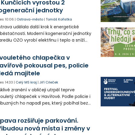
 Kunčicích vyrostou 2
ogenerační jednotky
es
10:06
|
Ostrava-město
|
Tomáš Kořistka
trava udělala další krok k energetické
běstačnosti. Moderní kogenerační jednotky
areálu OZO vyrobí elektřinu i teplo a sníží
klady i emise. Malou elektrárnu postaví
olia přímo v Kunčicích.
vouletého chlapečka v
avířově pokousal pes, policie
ledá majitele
es
14:33
|
Celý MS kraj
|
Jiří Cileček
klivé zranění v obličeji utrpěl teprve
ouletý chlapeček v Havířově. Podle policie i
íbuzných ho napadl pes, který pobíhal bez
dítka a náhubku. Majitel psa údajně z místa
ešel. Případem už se zabývá policie, která
pava rozšiřuje parkování.
jitele psa hledá.
řibudou nová místa i změny v