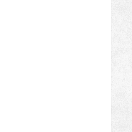
Brány areálu se otevřou půlhodinu po
poledni, na příchozí čekají koncerty,
autorská čtení a rozhovory.
Vstupenky v ceně 450 Kč jsou v
prodeji.