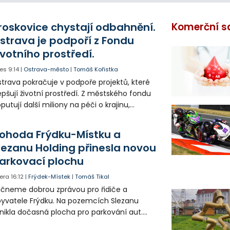
roskovice chystají odbahnění.
Komerční s
strava je podpoří z Fondu
ivotního prostředí.
es
9:14
|
Ostrava-město
|
Tomáš Kořistka
trava pokračuje v podpoře projektů, které
epšují životní prostředí. Z městského fondu
putují další miliony na péči o krajinu,
řejný prostor i environmentální výchovu
tí a mládeže.
ohoda Frýdku-Místku a
lezanu Holding přinesla novou
arkovací plochu
era
16:12
|
Frýdek-Místek
|
Tomáš Tikal
čneme dobrou zprávou pro řidiče a
yvatele Frýdku. Na pozemcích Slezanu
nikla dočasná plocha pro parkování aut.
ohodlo se na tom město s vedením