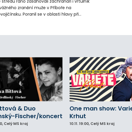
 středu ráno zasahovali záchranáři i vrtulník
vážného zranění muže v Příboře na
vojičínsku. Poranil se v oblasti hlavy při
áci s rozbrušovačkou. Následně byl
tulníkem přepraven do ostravské fakultní
emocnice.
ittová & Duo
One man show: Vari
nský-Fischer/koncert
Krhut
00
, Celý MS kraj
10.11.
19:00
, Celý MS kraj