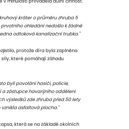
 v minulosti prováděla důlní činnost.
 kruhový kráter o průměru zhruba 5
 prvotního ohledání nedošlo k žádné
jedna odtoková kanalizační trubka."
istilo, protože díra byla zaplněna
 síly, které pomáhají záhadu
o byli povolání hasiči, policie,
í a zástupce havarijního oddělení
h výsledků zde zhruba před 50 lety
e vznikla asfaltová plocha."
apsa, která se na základě okolních