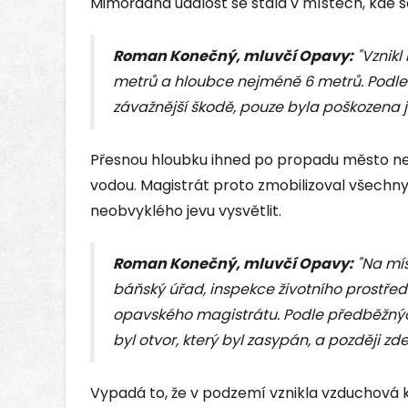
Mimořádná událost se stala v místech, kde se
Roman Konečný, mluvčí Opavy:
"Vznikl
metrů a hloubce nejméně 6 metrů. Podle
závažnější škodě, pouze byla poškozena 
Přesnou hloubku ihned po propadu město nezj
vodou. Magistrát proto zmobilizoval všechny
neobvyklého jevu vysvětlit.
Roman Konečný, mluvčí Opavy:
"Na míst
báňský úřad, inspekce životního prostřed
opavského magistrátu. Podle předběžnýc
byl otvor, který byl zasypán, a později zd
Vypadá to, že v podzemí vznikla vzduchová k