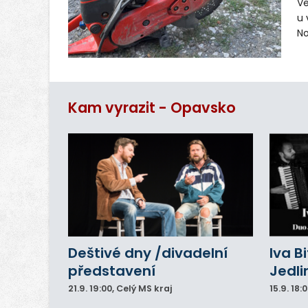
Ve
u 
No
pr
vr
n
Kam vyrazit - Opavsko
Deštivé dny /divadelní
Iva B
představení
Jedli
21.9.
19:00
, Celý MS kraj
15.9.
18: