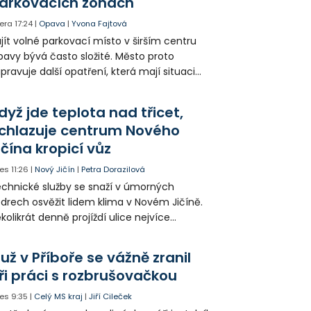
arkovacích zónách
era
17:24
|
Opava
|
Yvona Fajtová
jít volné parkovací místo v širším centru
avy bývá často složité. Město proto
ipravuje další opatření, která mají situaci
epšit. Vznikají nová parkovací stání, mění se
ganizace dopravy a některé novinky čekají
dyž jde teplota nad třicet,
ké řidiče v parkovacích zónách.
chlazuje centrum Nového
ičína kropicí vůz
es
11:26
|
Nový Jičín
|
Petra Dorazilová
chnické služby se snaží v úmorných
drech osvěžit lidem klima v Novém Jičíně.
kolikrát denně projíždí ulice nejvíce
hřátého centra kropící vůz. Zvýšila se také
tenzita zálivky květinových záhonů.
už v Příboře se vážně zranil
ři práci s rozbrušovačkou
es
9:35
|
Celý MS kraj
|
Jiří Cileček