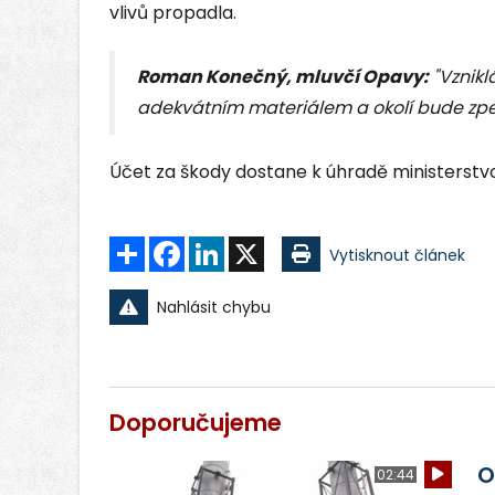
vlivů propadla.
Roman Konečný, mluvčí Opavy:
"Vznikl
adekvátním materiálem a okolí bude zpev
Účet za škody dostane k úhradě ministerstvo
Sdílet
Facebook
LinkedIn
X
Vytisknout článek
Nahlásit chybu
Doporučujeme
O
02:44