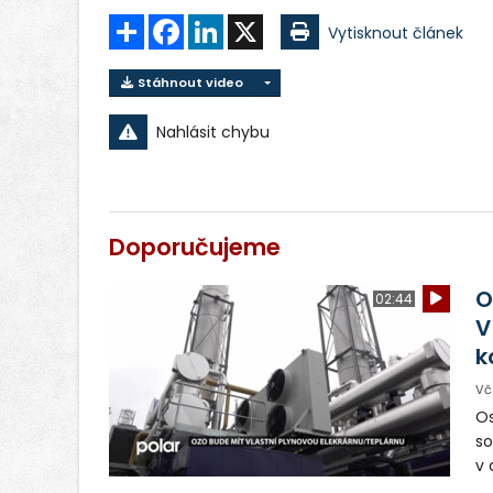
Sdílet
Facebook
LinkedIn
X
Vytisknout článek
Stáhnout video
Nahlásit chybu
Doporučujeme
O
02:44
V
k
Vč
Os
so
v 
ná