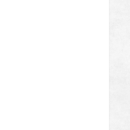
posun přineslo testování nového
Sezónní prvek vánoční výzdoby sloužil
aerodynamického řešení pro Aprilii
během adventu jako fotopoint pro
RS660, které motocykl znatelně
návštěvníky centra Ostravy. Ocenění
zrychlilo.
potvrzuje, že digitální modelování
přináší významné přínosy nejen u
rozsáhlých staveb, ale také u
menších projektů, které formují
podobu veřejného prostoru. Autorem
celé koncepce Vánoční hvězdy je
Jakub Stoupenec z HSF System.