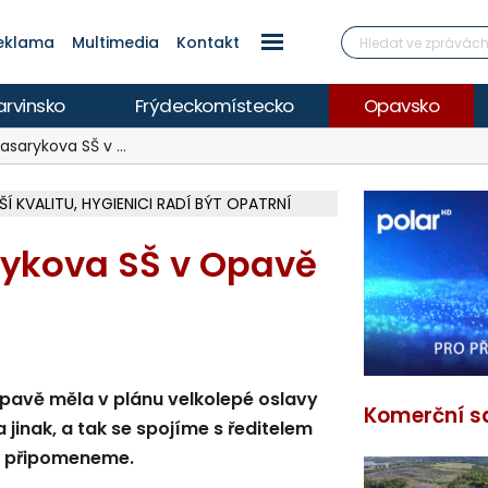
eklama
Multimedia
Kontakt
arvinsko
Frýdeckomístecko
Opavsko
asarykova SŠ v …
Í KVALITU, HYGIENICI RADÍ BÝT OPATRNÍ
V ZAKÁZCE NA OBNOVU HŘIŠŤ PO POVODNI
LKOU REKONSTRUKCI ZA 46,5 MILIONU
KY V PARKU BOŽENY NĚMCOVÉ
RODNÍ GANG PODVODNÍKŮ Z UKRAJINY,
O NA POLAR.CZ
Á ZA PIRÁTY PODALA TRESTNÍ OZNÁMENÍ
Í V KAUZE HALDY HEŘMANICE
ROZBRUŠOVAČKOU, INFO NA POLAR.CZ
OKUMENTACI PRO PŘÍSTAVBU RADNICE
ŽÍ VE F-M, ČEKÁ SE NA PYROTECHNIKA
CIE HLEDÁ MAJITELE, INFO NA POLAR.CZ
 NOVÝ MOST PŘES OLŠI NA SILNICI II/474
TRAVA NA PŮL ROKU DOMŮ DO FINSKA
RK ZA 62 MILIONŮ, OTEVŘE SE 14. SRPNA
ykova SŠ v Opavě
pavě měla v plánu velkolepé oslavy
Komerční s
 jinak, a tak se spojíme s ředitelem
i připomeneme.