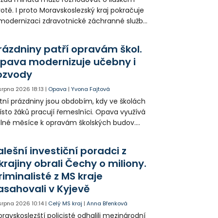
votě. I proto Moravskoslezský kraj pokračuje
modernizaci zdravotnické záchranné služby
do provozu nyní zamířilo 14 nových sanitek
bavených nejmodernější technikou.
rázdniny patří opravám škol.
pava modernizuje učebny i
ozvody
 srpna 2026
18:13
|
Opava
|
Yvona Fajtová
tní prázdniny jsou obdobím, kdy ve školách
sto žáků pracují řemeslníci. Opava využívá
lné měsíce k opravám školských budov.
tos jsou díky obnově školek po
ředloňských povodních práce méně
alešní investiční poradci z
zsáhlé.
krajiny obrali Čechy o miliony.
riminalisté z MS kraje
asahovali v Kyjevě
 srpna 2026
10:14
|
Celý MS kraj
|
Anna Břenková
ravskoslezští policisté odhalili mezinárodní