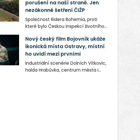
porušení na naší straně. Jen
nezákonné šetření ČIŽP
Společnost Ridera Bohemia, proti
které bylo Českou inspekcí životního
prostředí (ČIŽP) čtyři roky vedeno
Nový český film Bojovník ukáže
vykonstruované řízení, při realizaci
ikonická místa Ostravy, místní
OVS na heřmanické haldě
ho uvidí mezi prvními
postupovala v souladu se zákonem a
zadáním státního podniku DIAMO a v
Industriální scenérie Dolních Vítkovic,
této souvislosti nelze hovořit o
halda Hrabůvka, centrum města i
žádném odpadu. Ridera od počátku
další ikonická místa Ostravy se objeví
označovala řízení ČIŽP za nezákonné
v novém filmu Bojovník, který vstoupí
a domáhala se práva na spravedlivý
do kin už 13. srpna. Režiséři Vojtěch
správní proces.
Frič a Tomáš Dianiška si
moravskoslezskou metropoli
nevybrali náhodou – její syrová
atmosféra se stala přirozenou
součástí příběhu bývalého
boxerského šampiona Hoffa (Milan
Ondrík), jenž se po letech vrací do