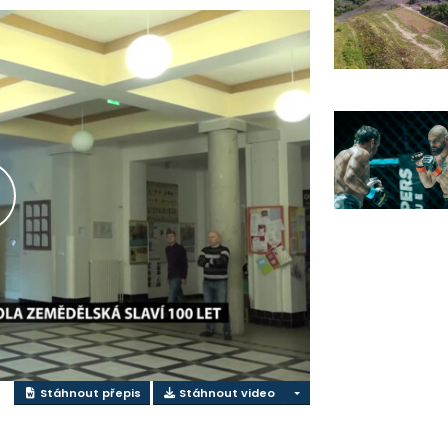
řehrát
ideo
Stáhnout přepis
Stáhnout video