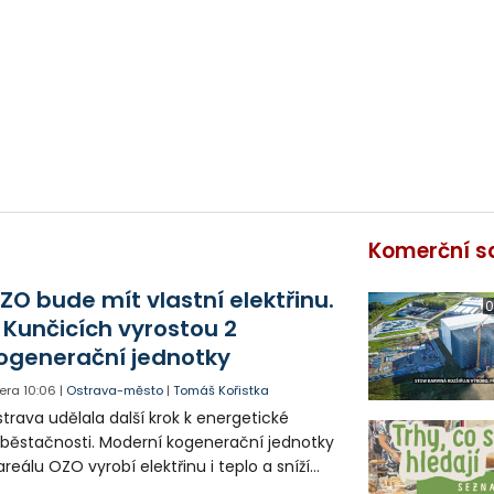
Komerční s
ZO bude mít vlastní elektřinu.
0
 Kunčicích vyrostou 2
ogenerační jednotky
era
10:06
|
Ostrava-město
|
Tomáš Kořistka
trava udělala další krok k energetické
běstačnosti. Moderní kogenerační jednotky
areálu OZO vyrobí elektřinu i teplo a sníží
klady i emise. Malou elektrárnu postaví