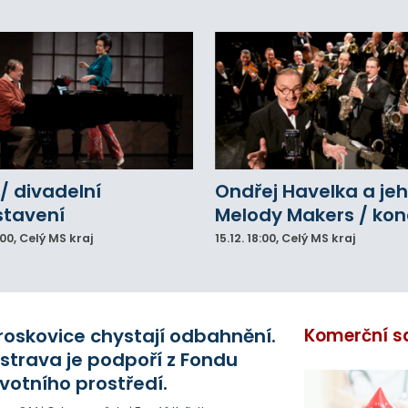
/ divadelní
Ondřej Havelka a je
stavení
Melody Makers / kon
:00
, Celý MS kraj
15.12.
18:00
, Celý MS kraj
roskovice chystají odbahnění.
Komerční s
strava je podpoří z Fondu
ivotního prostředí.