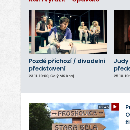
Pozdě příchozí / divadelní
Judy 
představení
před
23.11.
19:00
, Celý MS kraj
25.10.
19
P
02:46
O
ž