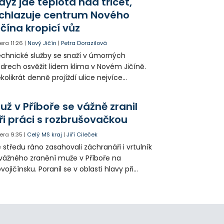
dyž jde teplota nad třicet,
ké řidiče v parkovacích zónách.
chlazuje centrum Nového
ičína kropicí vůz
era
11:26
|
Nový Jičín
|
Petra Dorazilová
chnické služby se snaží v úmorných
drech osvěžit lidem klima v Novém Jičíně.
kolikrát denně projíždí ulice nejvíce
hřátého centra kropící vůz. Zvýšila se také
tenzita zálivky květinových záhonů.
už v Příboře se vážně zranil
ři práci s rozbrušovačkou
era
9:35
|
Celý MS kraj
|
Jiří Cileček
 středu ráno zasahovali záchranáři i vrtulník
vážného zranění muže v Příboře na
vojičínsku. Poranil se v oblasti hlavy při
áci s rozbrušovačkou. Následně byl
tulníkem přepraven do ostravské fakultní
emocnice.