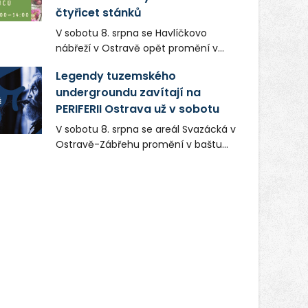
čtyřicet stánků
V sobotu 8. srpna se Havlíčkovo
nábřeží v Ostravě opět promění v
místo plné vůní, chutí a poctivých
Legendy tuzemského
lokálních výrobků. Trhy, co se hledají
undergroundu zavítají na
tentokrát nabídnou více než čtyřicet
PERIFERII Ostrava už v sobotu
pečlivě vybraných stánků s kvalitní
gastronomií, farmářskými produkty,
V sobotu 8. srpna se areál Svazácká v
designem i řemeslnou tvorbou.
Ostravě-Zábřehu promění v baštu
Návštěvníci se mohou těšit nejen na
undergroundové a alternativní
oblíbené stálice, ale také na řadu
hudby. Uskuteční se zde totiž první
novinek, které v Ostravě běžně
ročník festivalu PERIFERIE Ostrava.
nepotkají.
Brány areálu se otevřou půlhodinu po
poledni, na příchozí čekají koncerty,
autorská čtení a rozhovory.
Vstupenky v ceně 450 Kč jsou v
prodeji.