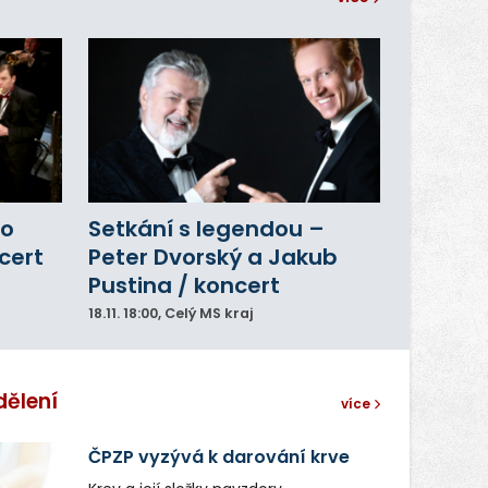
ho
Setkání s legendou –
cert
Peter Dvorský a Jakub
Pustina / koncert
18.11.
18:00
, Celý MS kraj
dělení
více
ČPZP vyzývá k darování krve