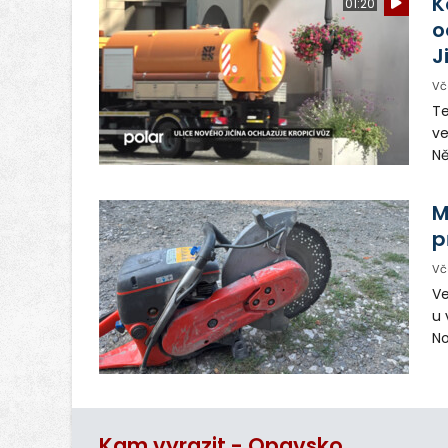
K
01:20
ta
o
J
Vč
Te
ve
Ně
vy
in
M
p
Vč
Ve
u 
No
pr
vr
n
Kam vyrazit - Opavsko