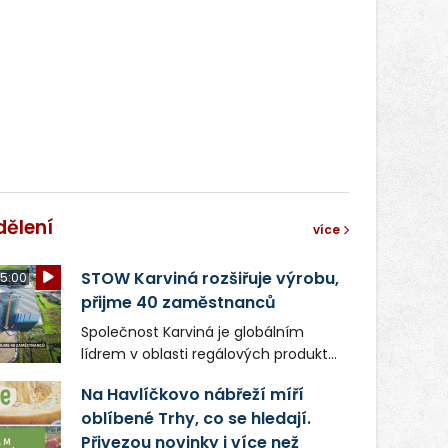
světa vrcholových zápasů, tentokrát
v MMA.
dělení
více
STOW Karviná rozšiřuje výrobu,
5:00
přijme 40 zaměstnanců
Společnost Karviná je globálním
lídrem v oblasti regálových produktů
a systémů, stabilním
Na Havlíčkovo nábřeží míří
zaměstnavatelem na Karvinsku a
oblíbené Trhy, co se hledají.
firmou s obrovským potenciálem.
Přivezou novinky i více než