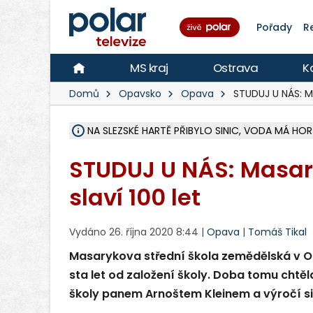
Pořady
R
MS kraj
Ostrava
K
Domů
Opavsko
Opava
STUDUJ U NÁS: M
NA SLEZSKÉ HARTĚ PŘIBYLO SINIC, VODA MÁ HORŠ
ÚOHS DAL ZÁTORU POKUTU 100 000 ZA CHYBY 
AREÁL LODIČEK V KARVINÉ SE PŘIPRAVUJE NA VE
KARVINÁ ZNÁ BUDOUCÍ PODOBU AREÁLU LODIČ
MORAVSKOSLEZŠTÍ POLICISTÉ ODHALILI MEZINÁ
LÁKALI LIDI NA ZISKY Z KRYPTOMĚN, INFO A VIDE
RADNÍ OSTRAVY A POSLANKYNĚ A. HOFFMANNOV
NA POSTUP MINISTERSTVA ŽIVOTNÍHO PROSTŘED
MUŽ V PŘÍBOŘE SE VÁŽNĚ ZRANIL PŘI PRÁCI S 
SLEZSKÁ OSTRAVA PŘIPRAVUJE PROJEKTOVOU D
PODEZŘELÝ BALÍČEK ZASTAVIL PROVOZ NA NÁDRA
CHLAPEČKA (2) V HAVÍŘOVĚ POKOUSAL PES, POLI
MS KRAJ VYBUDUJE ZA 40 MILIONŮ V JABLUNKOVĚ
FOTBALISTA LAURI LAINE SE VRACÍ Z BANÍKU OS
F-M DOKONČIL VOLNOČASOVÝ AREÁL RIVKA PA
STUDUJ U NÁS: Masar
slaví 100 let
Vydáno 26. října 2020 8:44 |
Opava
|
Tomáš Tikal
Masarykova střední škola zemědělská v O
sta let od založení školy. Doba tomu chtěla
školy panem Arnoštem Kleinem a výročí s