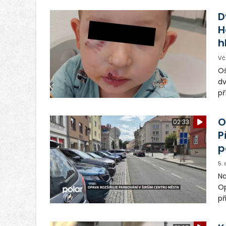
Ve
D
H
h
Vč
Oš
dv
př
vo
od
O
02:33
ma
P
p
5.
Na
Op
př
zl
or