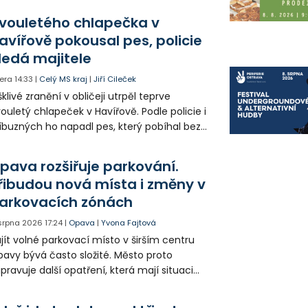
olia přímo v Kunčicích.
vouletého chlapečka v
avířově pokousal pes, policie
ledá majitele
era
14:33
|
Celý MS kraj
|
Jiří Cileček
klivé zranění v obličeji utrpěl teprve
ouletý chlapeček v Havířově. Podle policie i
íbuzných ho napadl pes, který pobíhal bez
dítka a náhubku. Majitel psa údajně z místa
ešel. Případem už se zabývá policie, která
pava rozšiřuje parkování.
jitele psa hledá.
řibudou nová místa i změny v
arkovacích zónách
 srpna 2026
17:24
|
Opava
|
Yvona Fajtová
jít volné parkovací místo v širším centru
avy bývá často složité. Město proto
ipravuje další opatření, která mají situaci
epšit. Vznikají nová parkovací stání, mění se
ganizace dopravy a některé novinky čekají