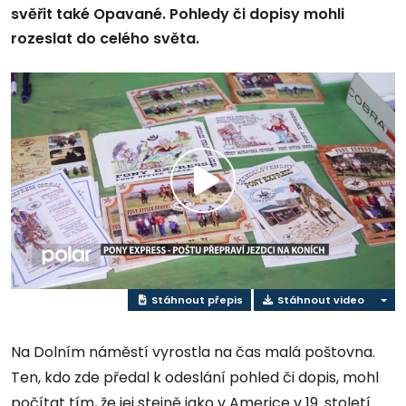
svěřit také Opavané. Pohledy či dopisy mohli
rozeslat do celého světa.
Přehrát
video
Stáhnout přepis
Stáhnout video
Na Dolním náměstí vyrostla na čas malá poštovna.
Ten, kdo zde předal k odeslání pohled či dopis, mohl
počítat tím, že jej stejně jako v Americe v 19. století