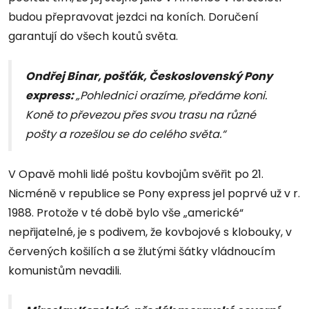
budou přepravovat jezdci na koních. Doručení
garantují do všech koutů světa.
Ondřej Binar, pošťák, Československý Pony
express:
„Pohlednici orazíme, předáme koni.
Koně to převezou přes svou trasu na různé
pošty a rozešlou se do celého světa.“
V Opavě mohli lidé poštu kovbojům svěřit po 21.
Nicméně v republice se Pony express jel poprvé už v r.
1988. Protože v té době bylo vše „americké“
nepřijatelné, je s podivem, že kovbojové s klobouky, v
červených košilích a se žlutými šátky vládnoucím
komunistům nevadili.