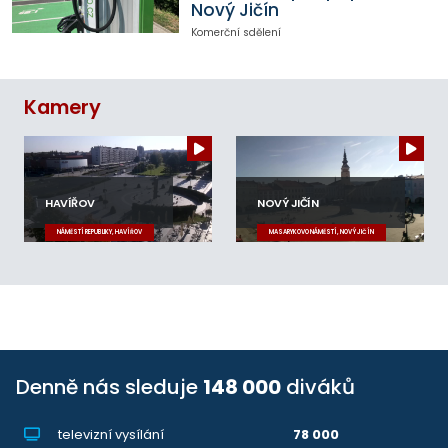
Nový Jičín
Komerční sdělení
Kamery
HAVÍŘOV
NOVÝ JIČÍN
NÁMĚSTÍ REPUBLIKY, HAVÍŘOV
MASARYKOVO NÁMĚSTÍ, NOVÝ JIČÍN
Denně nás sleduje
148 000
diváků
televizní vysílání
78 000