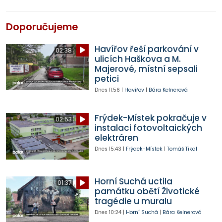
Doporučujeme
Havířov řeší parkování v
02:38
ulicích Haškova a M.
Majerové, místní sepsali
petici
Dnes
11:56
|
Havířov
|
Bára Kelnerová
Frýdek-Místek pokračuje v
02:53
instalaci fotovoltaických
elektráren
Dnes
15:43
|
Frýdek-Místek
|
Tomáš Tikal
Horní Suchá uctila
01:37
památku obětí Životické
tragédie u muralu
Dnes
10:24
|
Horní Suchá
|
Bára Kelnerová