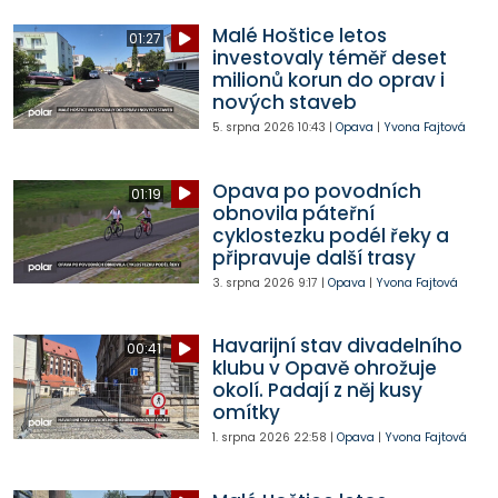
Malé Hoštice letos
01:27
investovaly téměř deset
milionů korun do oprav i
nových staveb
5. srpna 2026
10:43
|
Opava
|
Yvona Fajtová
Opava po povodních
01:19
obnovila páteřní
cyklostezku podél řeky a
připravuje další trasy
3. srpna 2026
9:17
|
Opava
|
Yvona Fajtová
Havarijní stav divadelního
00:41
klubu v Opavě ohrožuje
okolí. Padají z něj kusy
omítky
1. srpna 2026
22:58
|
Opava
|
Yvona Fajtová