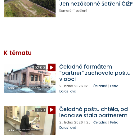
Jen nezákonné šetření ČIŽP
Komerční sdělení
K tématu
Čeladná formátem
02:00
“partner” zachovala poštu
v obci
21. ledna 2026
16:19
|
Čeladná
|
Petra
Dorazilová
Čeladná poštu chtěla, od
01:20
ledna se stala partnerem
21. ledna 2026
11:20
|
Čeladná
|
Petra
Dorazilová