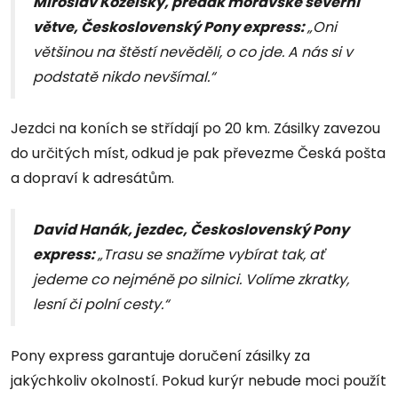
Miroslav Kozelský, p
ředák moravské severní
větve, Československý Pony express:
„Oni
většinou na štěstí nevěděli, o co jde. A nás si v
podstatě nikdo nevšímal.“
Jezdci na koních se střídají po 20 km. Zásilky zavezou
do určitých míst, odkud je pak převezme Česká pošta
a dopraví k adresátům.
David Hanák, jezdec,
Československý Pony
express:
„Trasu se snažíme vybírat tak, ať
jedeme co nejméně po silnici. Volíme zkratky,
lesní či polní cesty.“
Pony express garantuje doručení zásilky za
jakýchkoliv okolností. Pokud kurýr nebude moci použít