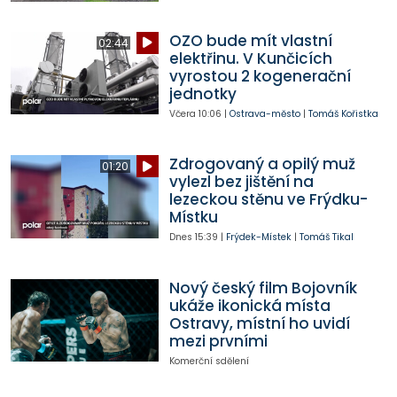
OZO bude mít vlastní
02:44
elektřinu. V Kunčicích
vyrostou 2 kogenerační
jednotky
Včera
10:06
|
Ostrava-město
|
Tomáš Kořistka
Zdrogovaný a opilý muž
01:20
vylezl bez jištění na
lezeckou stěnu ve Frýdku-
Místku
Dnes
15:39
|
Frýdek-Místek
|
Tomáš Tikal
Nový český film Bojovník
ukáže ikonická místa
Ostravy, místní ho uvidí
mezi prvními
Komerční sdělení