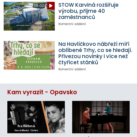
STOW Karviná rozšiřuje
05:00
výrobu, přijme 40
zaměstnanců
Komerční sdělení
Na Havlíčkovo nábřeží míří
oblíbené Trhy, co se hledají.
Přivezou novinky i více než
čtyřicet stánků
Komerční sdělení
Kam vyrazit - Opavsko