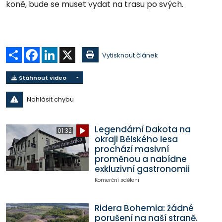
koně, bude se muset vydat na trasu po svých.
Sdílet
Facebook
LinkedIn
X
Vytisknout článek
Stáhnout video
Nahlásit chybu
Legendární Dakota na
01:32
okraji Bělského lesa
prochází masivní
proměnou a nabídne
exkluzivní gastronomii
Komerční sdělení
Ridera Bohemia: žádné
porušení na naší straně.