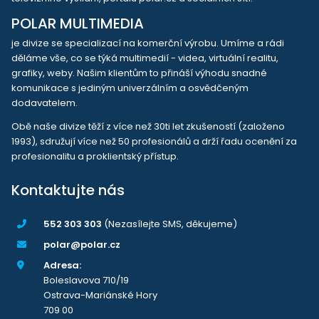
POLAR MULTIMEDIA
je divize se specializací na komerční výrobu. Umíme a rádi
děláme vše, co se týká multimedií - videa, virtuální realitu,
grafiky, weby. Našim klientům to přináší výhodu snadné
komunikace s jediným univerzálním a osvědčeným
dodavatelem.
Obě naše divize těží z více než 30ti let zkušeností (založeno
1993), sdružují více než 50 profesionálů a drží řadu ocenění za
profesionalitu a proklientský přístup.
Kontaktujte nás
552 303 303
(Nezasílejte SMS, děkujeme)
polar@polar.cz
Adresa:
Boleslavova 710/19
Ostrava-Mariánské Hory
709 00