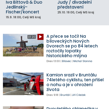
Iva Bittová & Duo
Judy / divadelní
Jedlinský-
představení
Fischer/koncert
25.10.
19:00
, Celý MS kraj
15.9.
18:00
, Celý MS kraj
A přece se točí! Na
01:20
bíloveckých Nových
Dvorech se po 84 letech
roztočily lopatky
historického mlýna
Dnes
13:00
|
Bílovec
|
Michal Slonina
Kamion srazil v Bruntálu
74letého cyklistu, ten přišel
o nohu a je v ohrožení
života
Dnes
9:18
|
Bruntál
|
Jiří Cileček
Dvouletého chlapečka v