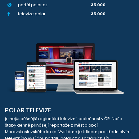
portál polar.cz
35 000
televize.polar
35 000
POLAR TELEVIZE
je nejúspěšnější regionální televizní společnost v ČR. Naše
štáby denně přinášejí reportáže z měst a obcí
Moravskoslezského kraje. Vysíláme je k lidem prostřednictvím
televizního vysílání, portálu polar.cz a sociálních sítí.