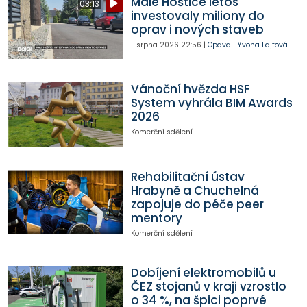
Malé Hoštice letos
03:13
investovaly miliony do
oprav i nových staveb
1. srpna 2026
22:56
|
Opava
|
Yvona Fajtová
Vánoční hvězda HSF
System vyhrála BIM Awards
2026
Komerční sdělení
Rehabilitační ústav
Hrabyně a Chuchelná
zapojuje do péče peer
mentory
Komerční sdělení
Dobíjení elektromobilů u
ČEZ stojanů v kraji vzrostlo
o 34 %, na špici poprvé