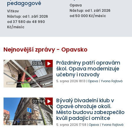
pedagogové
Opava
Nástup: od 1. září 2026
Vítkov
od 50 000 Kč/měsíc
Nástup: od 1. září 2026
od 37 580 do 48 990
Kč/měsíc
Nejnovější zprávy - Opavsko
Prázdniny patří opravám
02:56
škol. Opava modernizuje
učebny i rozvody
5. srpna 2026
18:13
|
Opava
|
Yvona Fajtová
Bývalý Divadelní klub v
02:59
Opavě ohrožuje okolí.
Město budovu zabezpečilo
kvůli padající omítce
5. srpna 2026
17:58
|
Opava
|
Yvona Fajtová