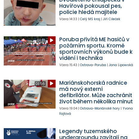
Havířově pokousal pes,
policie hledá majitele
Včera
14:33
|
Celý MS kraj
|
Jiří Cileček
Poruba přivítá ME hasičů v
01:31
požárním sportu. Kromě
sportovních výkonů bude k
vidění i technika
Včera
15:43
|
Ostrava-Poruba
|
Jana Lipowská
Mariánskohorská radnice
01:56
má nový externí
defibrilátor. Může zachránit
život během několika minut
Včera
19:04
|
Ostrava-Mariánské hory
|
Yvona
Fajtová
Legendy tuzemského
undergroundu zavítají na