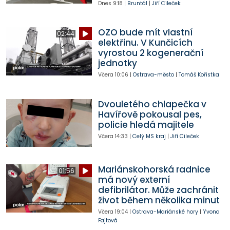
Dnes
9:18
|
Bruntál
|
Jiří Cileček
OZO bude mít vlastní
02:44
elektřinu. V Kunčicích
vyrostou 2 kogenerační
jednotky
Včera
10:06
|
Ostrava-město
|
Tomáš Kořistka
Dvouletého chlapečka v
Havířově pokousal pes,
policie hledá majitele
Včera
14:33
|
Celý MS kraj
|
Jiří Cileček
Mariánskohorská radnice
01:56
má nový externí
defibrilátor. Může zachránit
život během několika minut
Včera
19:04
|
Ostrava-Mariánské hory
|
Yvona
Fajtová