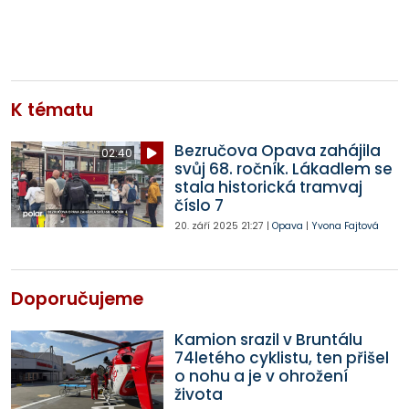
K tématu
Bezručova Opava zahájila
02:40
svůj 68. ročník. Lákadlem se
stala historická tramvaj
číslo 7
20. září 2025
21:27
|
Opava
|
Yvona Fajtová
Doporučujeme
Kamion srazil v Bruntálu
74letého cyklistu, ten přišel
o nohu a je v ohrožení
života