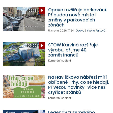
Opava rozšiřuje parkování.
02:33
Přibudou nová místa i
změny v parkovacích
zónách
5. srpna 2026
17:24
|
Opava
|
Yvona Fajtová
STOW Karviná rozšiřuje
05:00
výrobu, přijme 40
zaměstnanců
Komerční sdělení
Na Havlíčkovo nábřeží míří
oblíbené Trhy, co se hledají.
Přivezou novinky i více než
čtyřicet stánků
Komerční sdělení
Legendy tuzemského