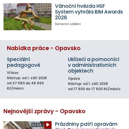
Vánoční hvězda HSF
System vyhrála BIM Awards
2026
Komerční sdělení
Nabídka práce - Opavsko
Speciální
Uklízeči a pomocníci
pedagogové
v administrativních
objektech
Vítkov
Nástup: od 1. září 2026
Opava
od 37 580 do 48 990
Nástup: od 1. září 2026
Kč/měsíc
od 17 600 do 17 600 Kč/měsíc
Nejnovější zprávy - Opavsko
Prázdniny patří opravám
02:56