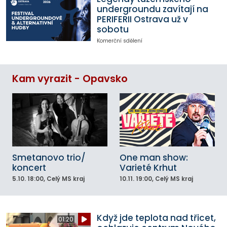
undergroundu zavítají na
PERIFERII Ostrava už v
sobotu
Komerční sdělení
Kam vyrazit - Opavsko
Smetanovo trio/
One man show:
koncert
Varieté Krhut
5.10.
18:00
, Celý MS kraj
10.11.
19:00
, Celý MS kraj
Když jde teplota nad třicet,
01:20