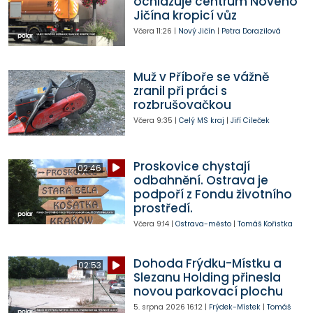
ochlazuje centrum Nového
Jičína kropicí vůz
Včera
11:26
|
Nový Jičín
|
Petra Dorazilová
Muž v Příboře se vážně
zranil při práci s
rozbrušovačkou
Včera
9:35
|
Celý MS kraj
|
Jiří Cileček
Proskovice chystají
02:46
odbahnění. Ostrava je
podpoří z Fondu životního
prostředí.
Včera
9:14
|
Ostrava-město
|
Tomáš Kořistka
Dohoda Frýdku-Místku a
02:53
Slezanu Holding přinesla
novou parkovací plochu
5. srpna 2026
16:12
|
Frýdek-Místek
|
Tomáš