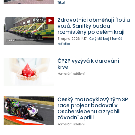
Tikal
Zdravotníci obměňují flotilu
01:18
vozů. Sanitky budou
rozmístěny po celém kraji
5. srpna 2026
14:17
|
Celý MS kraj
|
Tomáš
Kořistka
ČPZP vyzývá k darování
krve
Komerční sdělení
Český motocyklový tým SP
race project bodoval v
Oscherslebenu a zrychlil
závodní Aprilii
Komerční sdělení