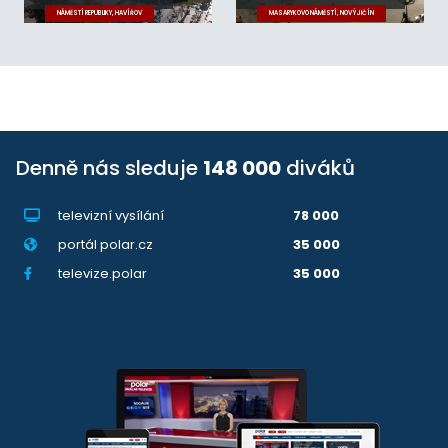
NÁMĚSTÍ REPUBLIKY, HAVÍŘOV
MASARYKOVO NÁMĚSTÍ, NOVÝ JIČÍN
Denně nás sleduje
148 000
diváků
televizní vysílání
78 000
portál polar.cz
35 000
televize.polar
35 000