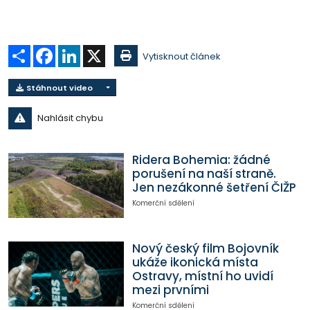
Sdílet
Facebook
LinkedIn
X
Vytisknout článek
Stáhnout video
Nahlásit chybu
Ridera Bohemia: žádné
porušení na naší straně.
Jen nezákonné šetření ČIŽP
Komerční sdělení
Nový český film Bojovník
ukáže ikonická místa
Ostravy, místní ho uvidí
mezi prvními
Komerční sdělení