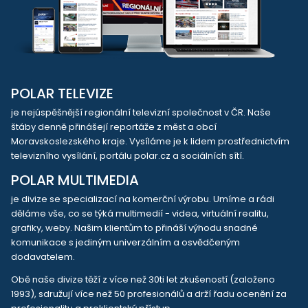
POLAR TELEVIZE
je nejúspěšnější regionální televizní společnost v ČR. Naše
štáby denně přinášejí reportáže z měst a obcí
Moravskoslezského kraje. Vysíláme je k lidem prostřednictvím
televizního vysílání, portálu polar.cz a sociálních sítí.
POLAR MULTIMEDIA
je divize se specializací na komerční výrobu. Umíme a rádi
děláme vše, co se týká multimedií - videa, virtuální realitu,
grafiky, weby. Našim klientům to přináší výhodu snadné
komunikace s jediným univerzálním a osvědčeným
dodavatelem.
Obě naše divize těží z více než 30ti let zkušeností (založeno
1993), sdružují více než 50 profesionálů a drží řadu ocenění za