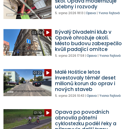
škol. Opava modernizuje
učebny i rozvody
5. srpna 2026
18:13
|
Opava
|
Yvona Fajtová
Bývalý Divadelní klub v
02:59
Opavě ohrožuje okolí.
Město budovu zabezpečilo
kvůli padající omítce
5. srpna 2026
17:58
|
Opava
|
Yvona Fajtová
Malé Hoštice letos
01:27
investovaly téměř deset
milionů korun do oprav i
nových staveb
5. srpna 2026
10:43
|
Opava
|
Yvona Fajtová
Opava po povodních
01:19
obnovila páteřní
cyklostezku podél řeky a