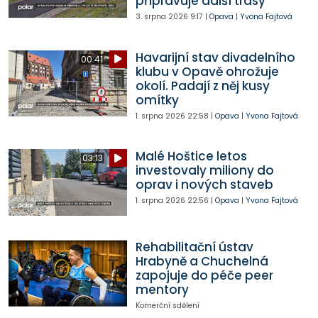
připravuje další trasy
3. srpna 2026
9:17
|
Opava
|
Yvona Fajtová
Havarijní stav divadelního
00:41
klubu v Opavě ohrožuje
okolí. Padají z něj kusy
omítky
1. srpna 2026
22:58
|
Opava
|
Yvona Fajtová
Malé Hoštice letos
03:13
investovaly miliony do
oprav i nových staveb
1. srpna 2026
22:56
|
Opava
|
Yvona Fajtová
Rehabilitační ústav
Hrabyně a Chuchelná
zapojuje do péče peer
mentory
Komerční sdělení