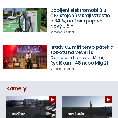
Dobíjení elektromobilů u
ČEZ stojanů v kraji vzrostlo
o 34 %, na špici poprvé
Nový Jičín
Komerční sdělení
Hrady CZ míří tento pátek a
sobotu na Veveří s
Danielem Landou, Mirai,
Rybičkami 48 nebo Mig 21
Komerční sdělení
Kamery
HAVÍŘOV
NOVÝ JIČÍN