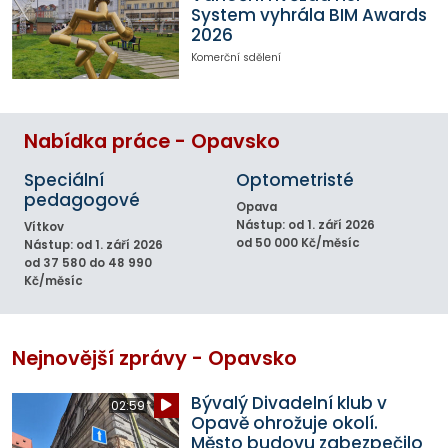
System vyhrála BIM Awards
2026
Komerční sdělení
Nabídka práce - Opavsko
Speciální
Optometristé
pedagogové
Opava
Nástup: od 1. září 2026
Vítkov
od 50 000 Kč/měsíc
Nástup: od 1. září 2026
od 37 580 do 48 990
Kč/měsíc
Nejnovější zprávy - Opavsko
Bývalý Divadelní klub v
02:59
Opavě ohrožuje okolí.
Město budovu zabezpečilo