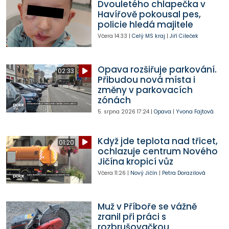
Dvouletého chlapečka v
Havířově pokousal pes,
policie hledá majitele
Včera
14:33
|
Celý MS kraj
|
Jiří Cileček
Opava rozšiřuje parkování.
02:33
Přibudou nová místa i
změny v parkovacích
zónách
5. srpna 2026
17:24
|
Opava
|
Yvona Fajtová
Když jde teplota nad třicet,
01:20
ochlazuje centrum Nového
Jičína kropicí vůz
Včera
11:26
|
Nový Jičín
|
Petra Dorazilová
Muž v Příboře se vážně
zranil při práci s
rozbrušovačkou