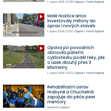
1. srpna 2026
22:58
|
Opava
|
Yvona Fajtová
Malé Hoštice letos
03:13
investovaly miliony do
oprav i nových staveb
1. srpna 2026
22:56
|
Opava
|
Yvona Fajtová
Opava po povodních
03:19
obnovila páteřní
cyklostezku podél řeky, jde
o úsek dlouhý přes 3
kilometry
1. srpna 2026
22:53
|
Opava
|
Yvona Fajtová
Rehabilitační ústav
Hrabyně a Chuchelná
zapojuje do péče peer
mentory
Komerční sdělení