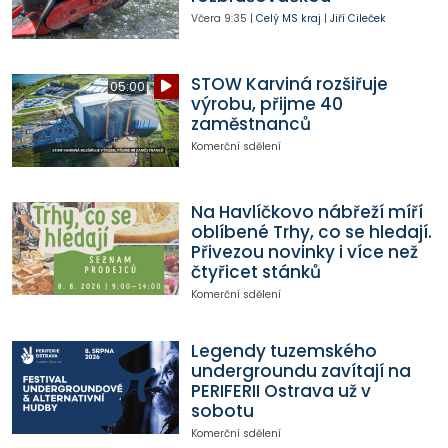
Včera
9:35
|
Celý MS kraj
|
Jiří Cileček
STOW Karviná rozšiřuje
05:00
výrobu, přijme 40
zaměstnanců
Komerční sdělení
Na Havlíčkovo nábřeží míří
oblíbené Trhy, co se hledají.
Přivezou novinky i více než
čtyřicet stánků
Komerční sdělení
Legendy tuzemského
undergroundu zavítají na
PERIFERII Ostrava už v
sobotu
Komerční sdělení