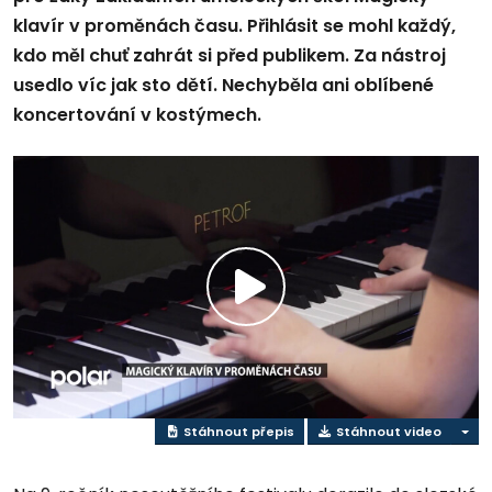
klavír v proměnách času. Přihlásit se mohl každý,
kdo měl chuť zahrát si před publikem. Za nástroj
usedlo víc jak sto dětí. Nechyběla ani oblíbené
koncertování v kostýmech.
Přehrát
video
Stáhnout přepis
Stáhnout video