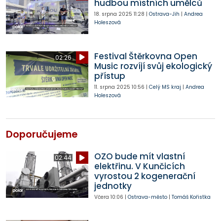
hudbou místních umělců
18. srpna 2025
11:28
|
Ostrava-Jih
|
Andrea
Holeszová
Festival Štěrkovna Open
02:26
Music rozvíjí svůj ekologický
přístup
11. srpna 2025
10:56
|
Celý MS kraj
|
Andrea
Holeszová
Doporučujeme
OZO bude mít vlastní
02:44
elektřinu. V Kunčicích
vyrostou 2 kogenerační
jednotky
Včera
10:06
|
Ostrava-město
|
Tomáš Kořistka