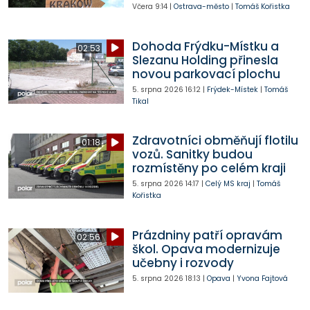
Včera
9:14
|
Ostrava-město
|
Tomáš Kořistka
Dohoda Frýdku-Místku a
02:53
Slezanu Holding přinesla
novou parkovací plochu
5. srpna 2026
16:12
|
Frýdek-Místek
|
Tomáš
Tikal
Zdravotníci obměňují flotilu
01:18
vozů. Sanitky budou
rozmístěny po celém kraji
5. srpna 2026
14:17
|
Celý MS kraj
|
Tomáš
Kořistka
Prázdniny patří opravám
02:56
škol. Opava modernizuje
učebny i rozvody
5. srpna 2026
18:13
|
Opava
|
Yvona Fajtová