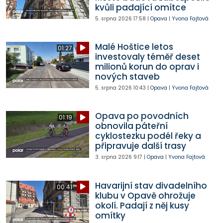
kvůli padající omítce
5. srpna 2026
17:58
|
Opava
|
Yvona Fajtová
Malé Hoštice letos
01:27
investovaly téměř deset
milionů korun do oprav i
nových staveb
5. srpna 2026
10:43
|
Opava
|
Yvona Fajtová
Opava po povodních
01:19
obnovila páteřní
cyklostezku podél řeky a
připravuje další trasy
3. srpna 2026
9:17
|
Opava
|
Yvona Fajtová
Havarijní stav divadelního
00:41
klubu v Opavě ohrožuje
okolí. Padají z něj kusy
omítky