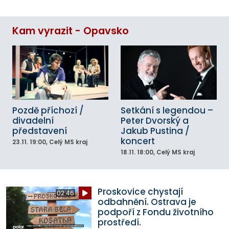
Kam vyrazit - Opavsko
Pozdě příchozí /
Setkání s legendou –
divadelní
Peter Dvorský a
představení
Jakub Pustina /
koncert
23.11.
19:00
, Celý MS kraj
18.11.
18:00
, Celý MS kraj
Proskovice chystají
02:46
odbahnění. Ostrava je
podpoří z Fondu životního
prostředí.