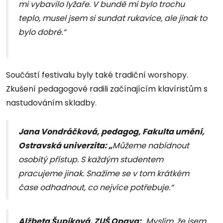
mi vybavilo lyžaře. V bundě mi bylo trochu
teplo, musel jsem si sundat rukavice, ale jinak to
bylo dobré.“
Součástí festivalu byly také tradiční worshopy.
Zkušení pedagogové radili začínajícím klavíristům s
nastudováním skladby.
Jana Vondráčková, pedagog, Fakulta umění,
Ostravská univerzita: „
Můžeme nabídnout
osobitý přístup. S každým studentem
pracujeme jinak. Snažíme se v tom krátkém
čase odhadnout, co nejvíce potřebuje.“
Alžbeta Šupíková, ZUŠ Opava:
„Myslím, že jsem