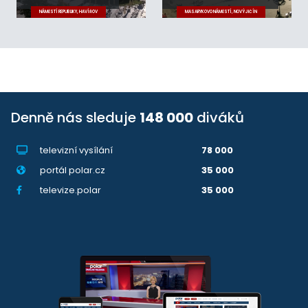
NÁMĚSTÍ REPUBLIKY, HAVÍŘOV
MASARYKOVO NÁMĚSTÍ, NOVÝ JIČÍN
Denně nás sleduje
148 000
diváků
televizní vysílání
78 000
portál polar.cz
35 000
televize.polar
35 000