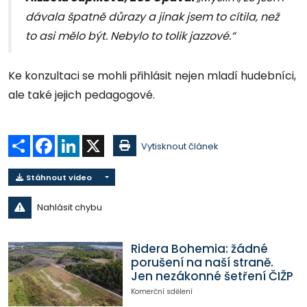
dávala špatně důrazy a jinak jsem to cítila, než
to asi mělo být. Nebylo to tolik jazzové.“
Ke konzultaci se mohli přihlásit nejen mladí hudebníci,
ale také jejich pedagogové.
Sdílet
Facebook
LinkedIn
X
Vytisknout článek
Stáhnout video
Nahlásit chybu
Ridera Bohemia: žádné
porušení na naší straně.
Jen nezákonné šetření ČIŽP
Komerční sdělení