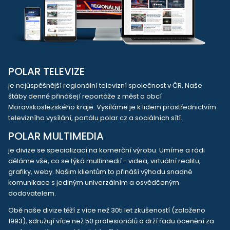
POLAR TELEVIZE
je nejúspěšnější regionální televizní společnost v ČR. Naše
štáby denně přinášejí reportáže z měst a obcí
Moravskoslezského kraje. Vysíláme je k lidem prostřednictvím
televizního vysílání, portálu polar.cz a sociálních sítí.
POLAR MULTIMEDIA
je divize se specializací na komerční výrobu. Umíme a rádi
děláme vše, co se týká multimedií - videa, virtuální realitu,
grafiky, weby. Našim klientům to přináší výhodu snadné
komunikace s jediným univerzálním a osvědčeným
dodavatelem.
Obě naše divize těží z více než 30ti let zkušeností (založeno
1993), sdružují více než 50 profesionálů a drží řadu ocenění za