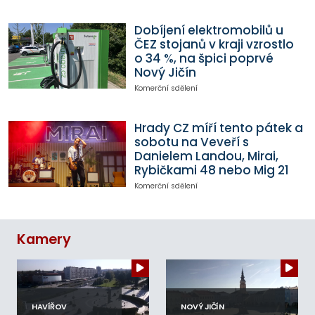
Dobíjení elektromobilů u
ČEZ stojanů v kraji vzrostlo
o 34 %, na špici poprvé
Nový Jičín
Komerční sdělení
Hrady CZ míří tento pátek a
sobotu na Veveří s
Danielem Landou, Mirai,
Rybičkami 48 nebo Mig 21
Komerční sdělení
Kamery
HAVÍŘOV
NOVÝ JIČÍN