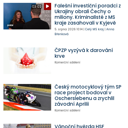
Falešní investiční poradci z
03:02
Ukrajiny obrali Čechy o
miliony. Kriminalisté z MS
kraje zasahovali v Kyjevě
5. srpna 2026
10:14
|
Celý MS kraj
|
Anna
Břenková
ČPZP vyzývá k darování
krve
Komerční sdělení
Český motocyklový tým SP
race project bodoval v
Oscherslebenu a zrychlil
závodní Aprilii
Komerční sdělení
Vánoční hvězda HSF