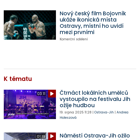
Nový český film Bojovník
ukáže ikonická místa
Ostravy, místní ho uvidí
mezi prvními
Komerční sdělení
K tématu
Čtrnáct lokálních umělců
03:11
vystoupilo na festivalu Jih
ožije hudbou
19. srpna 2025
11:28
|
Ostrava-Jih
|
Andrea
Holeszová
Náměstí Ostrava-Jih ožilo
01:19