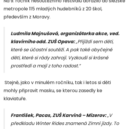
Na 9. ročník nesoutěžního festivalu dorazilo do slezské
metropole 115 mladých hudebníků z 20 škol,
především z Moravy.
Ludmila Majnušová, organizátorka akce, ved.
klavírního odd. ZUŠ Opava:
„Přijíždí sem děti,
které se účastní soutěží. A pak také obyčejné
děti, které si rády zahrají. Vyzkouší si krásné
prostředí a mají z toho radost.“
Stejně, jako v minulém ročníku, tak i letos si děti
mohly připravit masku, se kterou zasedly ke
klaviatuře.
František, Pacas, ZUŠ Karviná – Mizerov:
„V
předkladu Winter Rides znamená Zimní jízdy. To