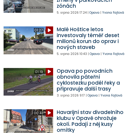
zónách
5. srpna 2026
17:24
|
Opava
|
Yvona Fajtová
Malé Hoštice letos
01:27
investovaly téměř deset
milionů korun do oprav i
nových staveb
5. srpna 2026
10:43
|
Opava
|
Yvona Fajtová
Opava po povodních
01:19
obnovila páteřní
cyklostezku podél řeky a
připravuje další trasy
3. srpna 2026
9:17
|
Opava
|
Yvona Fajtová
Havarijní stav divadelního
00:41
klubu v Opavě ohrožuje
okolí. Padají z něj kusy
omítky