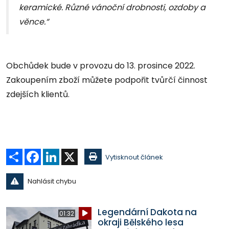
keramické. Různé vánoční drobnosti, ozdoby a
věnce.“
Obchůdek bude v provozu do 13. prosince 2022.
Zakoupením zboží můžete podpořit tvůrčí činnost
zdejších klientů.
Sdílet
Facebook
LinkedIn
X
Vytisknout článek
Nahlásit chybu
Legendární Dakota na
01:32
okraji Bělského lesa