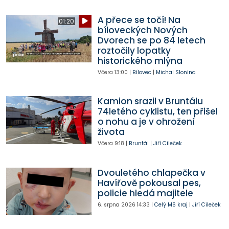
A přece se točí! Na
01:20
bíloveckých Nových
Dvorech se po 84 letech
roztočily lopatky
historického mlýna
Včera
13:00
|
Bílovec
|
Michal Slonina
Kamion srazil v Bruntálu
74letého cyklistu, ten přišel
o nohu a je v ohrožení
života
Včera
9:18
|
Bruntál
|
Jiří Cileček
Dvouletého chlapečka v
Havířově pokousal pes,
policie hledá majitele
6. srpna 2026
14:33
|
Celý MS kraj
|
Jiří Cileček