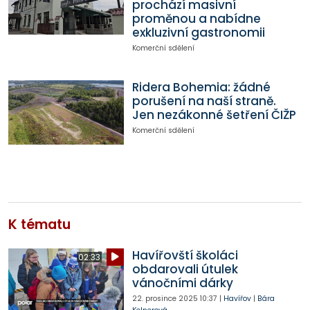
prochází masivní
proměnou a nabídne
exkluzivní gastronomii
Komerční sdělení
Ridera Bohemia: žádné
porušení na naší straně.
Jen nezákonné šetření ČIŽP
Komerční sdělení
K tématu
Havířovští školáci
02:33
obdarovali útulek
vánočními dárky
22. prosince 2025
10:37
|
Havířov
|
Bára