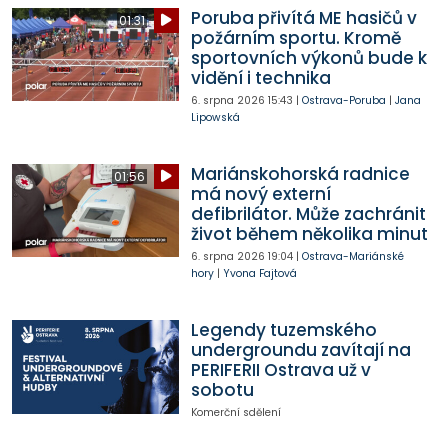
Poruba přivítá ME hasičů v
01:31
požárním sportu. Kromě
sportovních výkonů bude k
vidění i technika
6. srpna 2026
15:43
|
Ostrava-Poruba
|
Jana
Lipowská
Mariánskohorská radnice
01:56
má nový externí
defibrilátor. Může zachránit
život během několika minut
6. srpna 2026
19:04
|
Ostrava-Mariánské
hory
|
Yvona Fajtová
Legendy tuzemského
undergroundu zavítají na
PERIFERII Ostrava už v
sobotu
Komerční sdělení