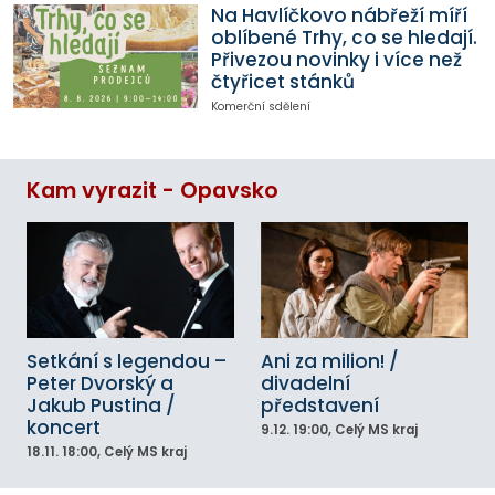
Na Havlíčkovo nábřeží míří
oblíbené Trhy, co se hledají.
Přivezou novinky i více než
čtyřicet stánků
Komerční sdělení
Kam vyrazit - Opavsko
Setkání s legendou –
Ani za milion! /
Peter Dvorský a
divadelní
Jakub Pustina /
představení
koncert
9.12.
19:00
, Celý MS kraj
18.11.
18:00
, Celý MS kraj