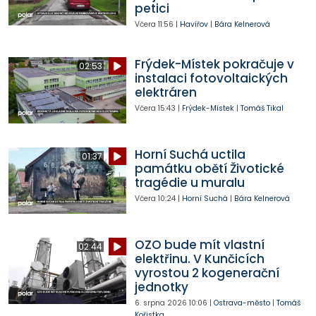
petici
Včera
11:56
|
Havířov
|
Bára Kelnerová
Frýdek-Místek pokračuje v
02:53
instalaci fotovoltaických
elektráren
Včera
15:43
|
Frýdek-Místek
|
Tomáš Tikal
Horní Suchá uctila
01:37
památku obětí Životické
tragédie u muralu
Včera
10:24
|
Horní Suchá
|
Bára Kelnerová
OZO bude mít vlastní
02:44
elektřinu. V Kunčicích
vyrostou 2 kogenerační
jednotky
6. srpna 2026
10:06
|
Ostrava-město
|
Tomáš
Kořistka