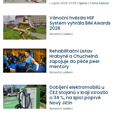
1. srpna 2026
22:58
|
Opava
|
Yvona Fajtová
Vánoční hvězda HSF
System vyhrála BIM Awards
2026
Komerční sdělení
Rehabilitační ústav
Hrabyně a Chuchelná
zapojuje do péče peer
mentory
Komerční sdělení
Dobíjení elektromobilů u
ČEZ stojanů v kraji vzrostlo
o 34 %, na špici poprvé
Nový Jičín
Komerční sdělení