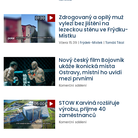
Zdrogovaný a opilý muž
01:20
vylezl bez jištění na
lezeckou stěnu ve Frýdku-
Místku
Včera
15:39
|
Frýdek-Místek
|
Tomáš Tikal
Nový český film Bojovník
ukáže ikonická místa
Ostravy, místní ho uvidí
mezi prvními
Komerční sdělení
STOW Karviná rozšiřuje
05:00
výrobu, přijme 40
zaměstnanců
Komerční sdělení