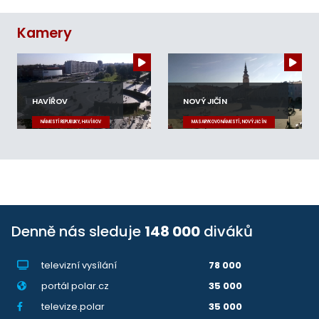
Kamery
HAVÍŘOV
NOVÝ JIČÍN
NÁMĚSTÍ REPUBLIKY, HAVÍŘOV
MASARYKOVO NÁMĚSTÍ, NOVÝ JIČÍN
Denně nás sleduje
148 000
diváků
televizní vysílání
78 000
portál polar.cz
35 000
televize.polar
35 000