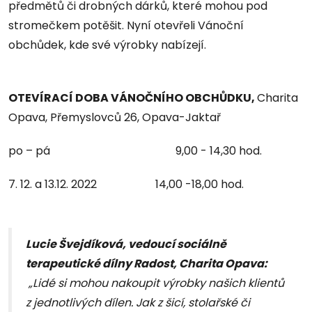
předmětů či drobných dárků, které mohou pod
stromečkem potěšit. Nyní otevřeli Vánoční
obchůdek, kde své výrobky nabízejí.
OTEVÍRACÍ DOBA VÁNOČNÍHO OBCHŮDKU,
Charita
Opava, Přemyslovců 26, Opava-Jaktař
po – pá 9,00 - 14,30 hod.
7. 12. a 13.12. 2022 14,00 -18,00 hod.
Lucie Švejdíková, vedoucí sociálně
terapeutické dílny Radost, Charita Opava:
„Lidé si mohou nakoupit výrobky našich klientů
z jednotlivých dílen. Jak z šicí, stolařské či