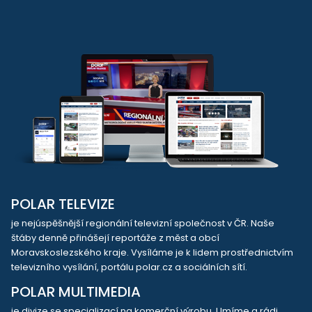
POLAR TELEVIZE
je nejúspěšnější regionální televizní společnost v ČR. Naše
štáby denně přinášejí reportáže z měst a obcí
Moravskoslezského kraje. Vysíláme je k lidem prostřednictvím
televizního vysílání, portálu polar.cz a sociálních sítí.
POLAR MULTIMEDIA
je divize se specializací na komerční výrobu. Umíme a rádi