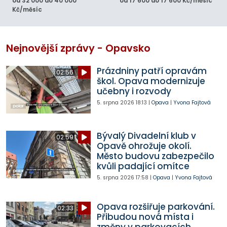
od 32 000 do 40 000
od 17 600 do 17 600 Kč/měsíc
Kč/měsíc
Nejnovější zprávy - Opavsko
Prázdniny patří opravám
02:56
škol. Opava modernizuje
učebny i rozvody
5. srpna 2026
18:13
|
Opava
|
Yvona Fajtová
Bývalý Divadelní klub v
02:59
Opavě ohrožuje okolí.
Město budovu zabezpečilo
kvůli padající omítce
5. srpna 2026
17:58
|
Opava
|
Yvona Fajtová
Opava rozšiřuje parkování.
02:33
Přibudou nová místa i
změny v parkovacích