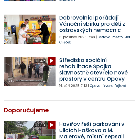
Kelnerová
Dobrovolníci pořádají
Vánoční sbírku pro děti z
ostravských nemocnic
6. prosince 2025
17:48
|
Ostrava-město
|
Jiří
Cileček
Středisko sociální
03:42
rehabilitace Spojka
slavnostně otevřelo nové
prostory v centru Opavy
14. září 2025
21:13
|
Opava
|
Yvona Fajtová
Doporučujeme
Havířov řeší parkování v
02:38
ulicích Haškova a M.
Majerové, místní sepsali