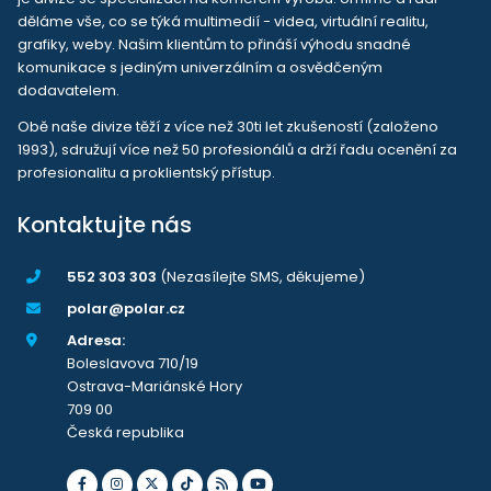
děláme vše, co se týká multimedií - videa, virtuální realitu,
grafiky, weby. Našim klientům to přináší výhodu snadné
komunikace s jediným univerzálním a osvědčeným
dodavatelem.
Obě naše divize těží z více než 30ti let zkušeností (založeno
1993), sdružují více než 50 profesionálů a drží řadu ocenění za
profesionalitu a proklientský přístup.
Kontaktujte nás
552 303 303
(Nezasílejte SMS, děkujeme)
polar@polar.cz
Adresa:
Boleslavova 710/19
Ostrava-Mariánské Hory
709 00
Česká republika