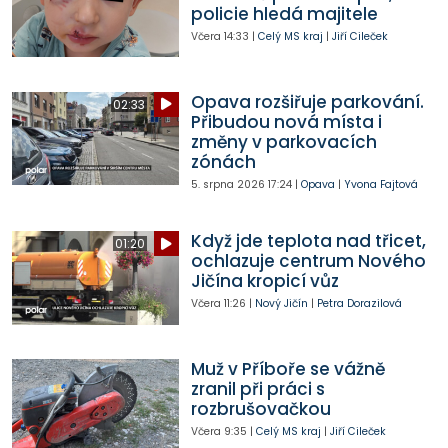
policie hledá majitele
Včera
14:33
|
Celý MS kraj
|
Jiří Cileček
Opava rozšiřuje parkování.
02:33
Přibudou nová místa i
změny v parkovacích
zónách
5. srpna 2026
17:24
|
Opava
|
Yvona Fajtová
Když jde teplota nad třicet,
01:20
ochlazuje centrum Nového
Jičína kropicí vůz
Včera
11:26
|
Nový Jičín
|
Petra Dorazilová
Muž v Příboře se vážně
zranil při práci s
rozbrušovačkou
Včera
9:35
|
Celý MS kraj
|
Jiří Cileček