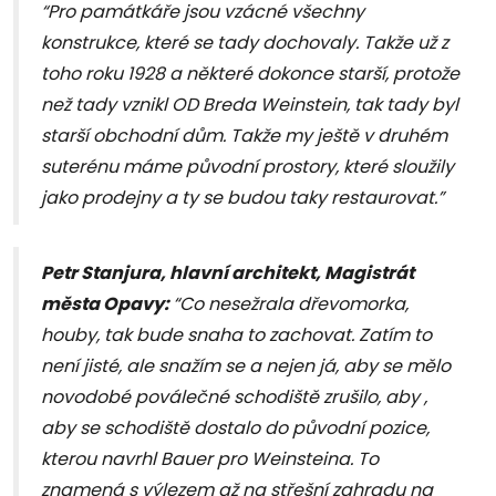
“Pro památkáře jsou vzácné všechny
konstrukce, které se tady dochovaly. Takže už z
toho roku 1928 a některé dokonce starší, protože
než tady vznikl OD Breda Weinstein, tak tady byl
starší obchodní dům. Takže my ještě v druhém
suterénu máme původní prostory, které sloužily
jako prodejny a ty se budou taky restaurovat.”
Petr Stanjura, hlavní architekt, Magistrát
města Opavy
:
“Co nesežrala dřevomorka,
houby, tak bude snaha to zachovat. Zatím to
není jisté, ale snažím se a nejen já, aby se mělo
novodobé poválečné schodiště zrušilo, aby ,
aby se schodiště dostalo do původní pozice,
kterou navrhl Bauer pro Weinsteina. To
znamená s výlezem až na střešní zahradu na