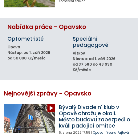
Komerční sdělení
Nabídka práce - Opavsko
Optometristé
Speciální
pedagogové
Opava
Nástup: od 1. září 2026
Vítkov
od 50 000 Kč/měsíc
Nástup: od 1. září 2026
od 37 580 do 48 990
Kč/měsíc
Nejnovější zprávy - Opavsko
Bývalý Divadelní klub v
02:59
Opavě ohrožuje okolí.
Město budovu zabezpečilo
kvůli padající omítce
5. srpna 2026
17:58
|
Opava
|
Yvona Fajtová