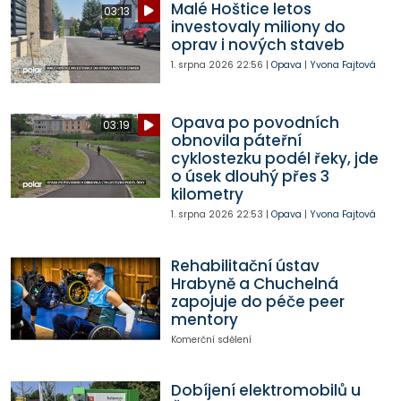
Malé Hoštice letos
03:13
investovaly miliony do
oprav i nových staveb
1. srpna 2026
22:56
|
Opava
|
Yvona Fajtová
Opava po povodních
03:19
obnovila páteřní
cyklostezku podél řeky, jde
o úsek dlouhý přes 3
kilometry
1. srpna 2026
22:53
|
Opava
|
Yvona Fajtová
Rehabilitační ústav
Hrabyně a Chuchelná
zapojuje do péče peer
mentory
Komerční sdělení
Dobíjení elektromobilů u