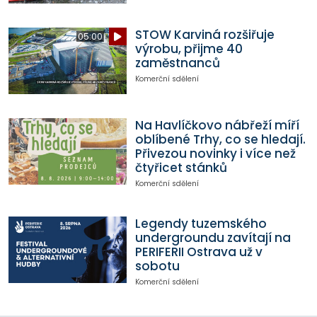
STOW Karviná rozšiřuje
05:00
výrobu, přijme 40
zaměstnanců
Komerční sdělení
Na Havlíčkovo nábřeží míří
oblíbené Trhy, co se hledají.
Přivezou novinky i více než
čtyřicet stánků
Komerční sdělení
Legendy tuzemského
undergroundu zavítají na
PERIFERII Ostrava už v
sobotu
Komerční sdělení