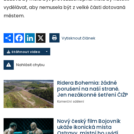
vydělávat, aby nemusela být z velké části dotovaná
městem.
Sdílet
Facebook
LinkedIn
X
Vytisknout článek
Stáhnout video
Nahlásit chybu
Ridera Bohemia: žádné
porušení na naší straně.
Jen nezákonné šetření ČIŽP
Komerční sdělení
Nový český film Bojovník
ukáže ikonická místa
Ostravy, místní ho uvidí