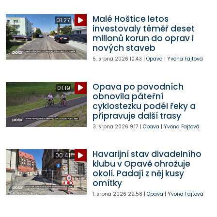
Malé Hoštice letos
01:27
investovaly téměř deset
milionů korun do oprav i
nových staveb
5. srpna 2026
10:43
|
Opava
|
Yvona Fajtová
Opava po povodních
01:19
obnovila páteřní
cyklostezku podél řeky a
připravuje další trasy
3. srpna 2026
9:17
|
Opava
|
Yvona Fajtová
Havarijní stav divadelního
00:41
klubu v Opavě ohrožuje
okolí. Padají z něj kusy
omítky
1. srpna 2026
22:58
|
Opava
|
Yvona Fajtová