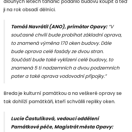
dlouhých letech tahanic podařilo budovu koupit a teď
ji na rok obsadí dělníci.
Tomáš Navrátil (ANO), primátor Opavy:
“V
současné chvíli bude probíhat základní oprava,
to znamená výměna 170 oken budovy. Dále
bude oprava celé fasády ze dvou stran.
Součástí bude také vyklizení celé budovy, to
znamená 5 ti nadzemních a dvou podzemních
pater a také oprava vodovodní přípojky.”
Breda je kulturní památkou a na veškeré opravy se
tak dohlíží památkáři, kteří schválili repliky oken.
Lucie Častulíková, vedoucí oddělení
Památkové péče, Magistrát města Opavy: