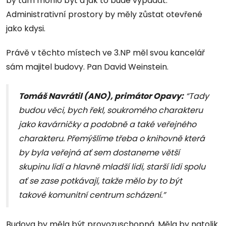
by tam mohlo být a jak to bude vypadat.
Administrativní prostory by měly zůstat otevřené
jako kdysi.
Právě v těchto místech ve 3.NP měl svou kancelář
sám majitel budovy. Pan David Weinstein.
Tomáš Navrátil (ANO), primátor Opavy:
“Tady
budou věci, bych řekl, soukromého charakteru
jako kavárničky a podobně a také veřejného
charakteru. Přemýšlíme třeba o knihovně která
by byla veřejná ať sem dostaneme větší
skupinu lidí a hlavně mladší lidi, starší lidi spolu
ať se zase potkávají, takže mělo by to být
takové komunitní centrum scházení.”
Budova by měla být provozuschopná. Měla by natolik