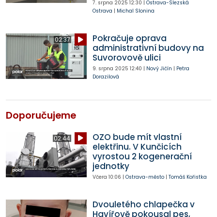
7. srpna 2025
12:30
|
Ostrava-Slezská
Ostrava
|
Michal Slonina
Pokračuje oprava
02:37
administrativní budovy na
Suvorovově ulici
9. srpna 2025
12:40
|
Nový Jičín
|
Petra
Dorazilová
Doporučujeme
OZO bude mít vlastní
02:44
elektřinu. V Kunčicích
vyrostou 2 kogenerační
jednotky
Včera
10:06
|
Ostrava-město
|
Tomáš Kořistka
Dvouletého chlapečka v
Havířově pokousal pes,