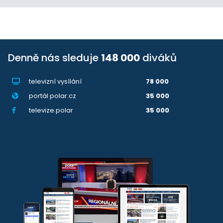
Denně nás sleduje
148 000
diváků
televizní vysílání
78 000
portál polar.cz
35 000
televize.polar
35 000