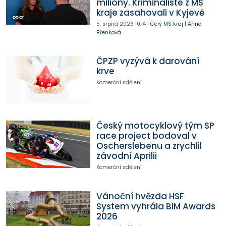
miliony. Kriminalisté z MS
kraje zasahovali v Kyjevě
5. srpna 2026
10:14
|
Celý MS kraj
|
Anna
Břenková
ČPZP vyzývá k darování
krve
Komerční sdělení
Český motocyklový tým SP
race project bodoval v
Oscherslebenu a zrychlil
závodní Aprilii
Komerční sdělení
Vánoční hvězda HSF
System vyhrála BIM Awards
2026