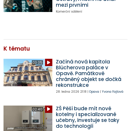
mezi prvními
Komerční sdělení
K tématu
Začíná nová kapitola
03:05
Blücherova paláce v
Opavě. Památkově
chráněný objekt se dočká
rekonstrukce
28. ledna 2026
21:18
|
Opava
|
Yvona Fajtová
ZŠ Pěší bude mít nové
02:40
kotelny i specializované
učebny, investuje se taky
do technologií