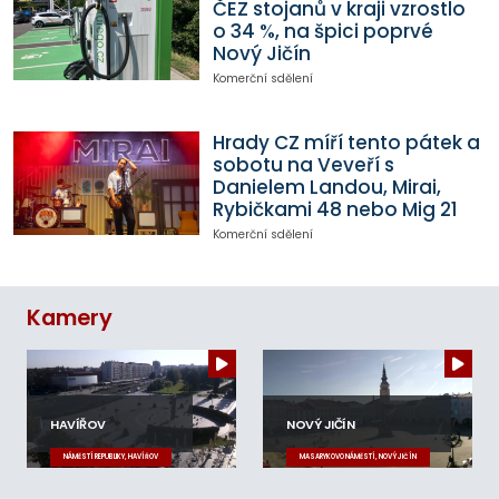
ČEZ stojanů v kraji vzrostlo
o 34 %, na špici poprvé
Nový Jičín
Komerční sdělení
Hrady CZ míří tento pátek a
sobotu na Veveří s
Danielem Landou, Mirai,
Rybičkami 48 nebo Mig 21
Komerční sdělení
Kamery
HAVÍŘOV
NOVÝ JIČÍN
NÁMĚSTÍ REPUBLIKY, HAVÍŘOV
MASARYKOVO NÁMĚSTÍ, NOVÝ JIČÍN