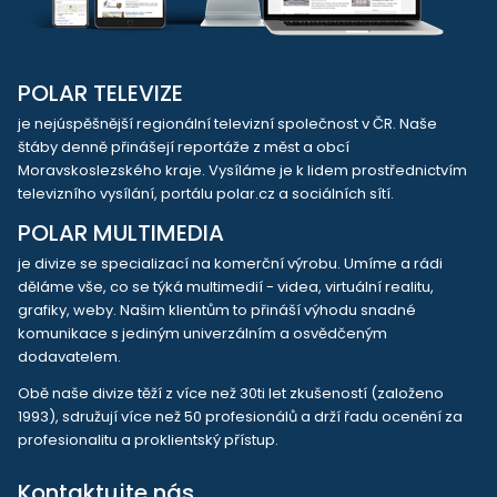
POLAR TELEVIZE
je nejúspěšnější regionální televizní společnost v ČR. Naše
štáby denně přinášejí reportáže z měst a obcí
Moravskoslezského kraje. Vysíláme je k lidem prostřednictvím
televizního vysílání, portálu polar.cz a sociálních sítí.
POLAR MULTIMEDIA
je divize se specializací na komerční výrobu. Umíme a rádi
děláme vše, co se týká multimedií - videa, virtuální realitu,
grafiky, weby. Našim klientům to přináší výhodu snadné
komunikace s jediným univerzálním a osvědčeným
dodavatelem.
Obě naše divize těží z více než 30ti let zkušeností (založeno
1993), sdružují více než 50 profesionálů a drží řadu ocenění za
profesionalitu a proklientský přístup.
Kontaktujte nás