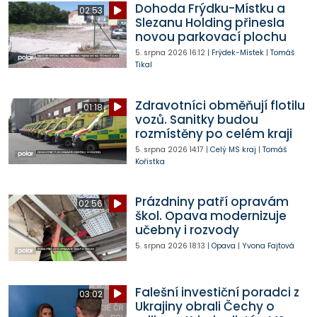
Dohoda Frýdku-Místku a
02:53
Slezanu Holding přinesla
novou parkovací plochu
5. srpna 2026
16:12
|
Frýdek-Místek
|
Tomáš
Tikal
Zdravotníci obměňují flotilu
01:18
vozů. Sanitky budou
rozmístěny po celém kraji
5. srpna 2026
14:17
|
Celý MS kraj
|
Tomáš
Kořistka
Prázdniny patří opravám
02:56
škol. Opava modernizuje
učebny i rozvody
5. srpna 2026
18:13
|
Opava
|
Yvona Fajtová
Falešní investiční poradci z
03:02
Ukrajiny obrali Čechy o