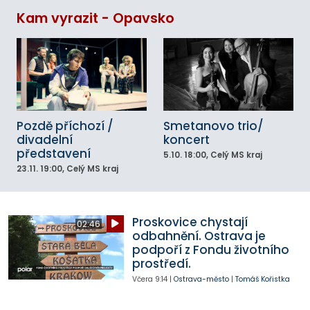
Kam vyrazit - Opavsko
Pozdě příchozí /
Smetanovo trio/
divadelní
koncert
představení
5.10.
18:00
, Celý MS kraj
23.11.
19:00
, Celý MS kraj
Proskovice chystají
02:46
odbahnění. Ostrava je
podpoří z Fondu životního
prostředí.
Včera
9:14
|
Ostrava-město
|
Tomáš Kořistka