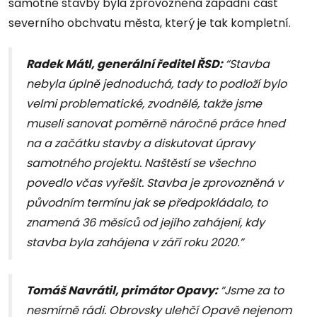
samotné stavby byla zprovozněna západní část
severního obchvatu města, který je tak kompletní.
Radek Mátl, generální ředitel ŘSD:
“Stavba
nebyla úplně jednoduchá, tady to podloží bylo
velmi problematické, zvodnělé, takže jsme
museli sanovat poměrně náročné práce hned
na a začátku stavby a diskutovat úpravy
samotného projektu. Naštěstí se všechno
povedlo včas vyřešit. Stavba je zprovozněná v
původním termínu jak se předpokládalo, to
znamená 36 měsíců od jejího zahájení, kdy
stavba byla zahájena v září roku 2020.”
Tomáš Navrátil, primátor Op
avy
:
“Jsme za to
nesmírně rádi. Obrovsky ulehčí Opavě nejenom