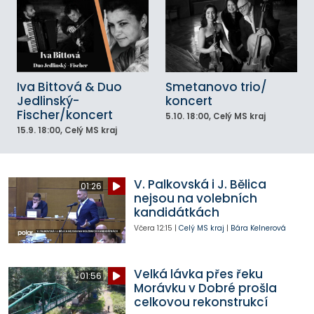
Iva Bittová & Duo
Smetanovo trio/
Jedlinský-
koncert
Fischer/koncert
5.10.
18:00
, Celý MS kraj
15.9.
18:00
, Celý MS kraj
V. Palkovská i J. Bělica
01:26
nejsou na volebních
kandidátkách
Včera
12:15
|
Celý MS kraj
|
Bára Kelnerová
Velká lávka přes řeku
01:56
Morávku v Dobré prošla
celkovou rekonstrukcí