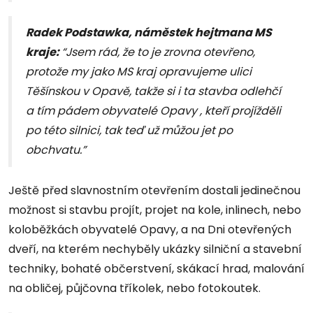
R
a
dek Podstawka, náměstek hejtmana MS
kraje:
“Jsem rád, že to je zrovna otevřeno,
protože my jako MS kraj opravujeme ulici
Těšínskou v Opavě, takže si i ta stavba odlehčí
a tím pádem obyvatelé Opavy , kteří projížděli
po této silnici, tak teď už můžou jet po
obchvatu.”
Ještě před slavnostním otevřením dostali jedinečnou
možnost si stavbu projít, projet na kole, inlinech, nebo
koloběžkách obyvatelé Opavy, a na Dni otevřených
dveří, na kterém nechyběly ukázky silniční a stavební
techniky, bohaté občerstvení, skákací hrad, malování
na obličej, půjčovna tříkolek, nebo fotokoutek.