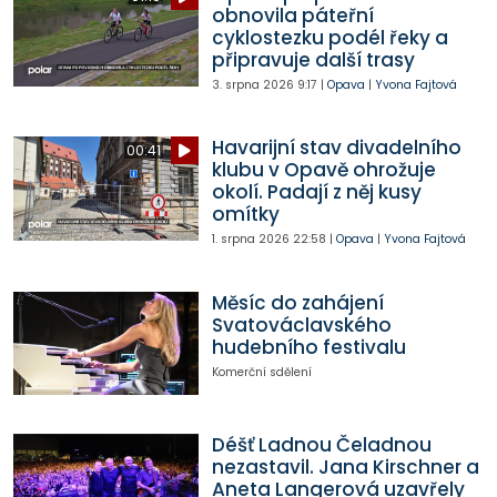
obnovila páteřní
cyklostezku podél řeky a
připravuje další trasy
3. srpna 2026
9:17
|
Opava
|
Yvona Fajtová
Havarijní stav divadelního
00:41
klubu v Opavě ohrožuje
okolí. Padají z něj kusy
omítky
1. srpna 2026
22:58
|
Opava
|
Yvona Fajtová
Měsíc do zahájení
Svatováclavského
hudebního festivalu
Komerční sdělení
Déšť Ladnou Čeladnou
nezastavil. Jana Kirschner a
Aneta Langerová uzavřely