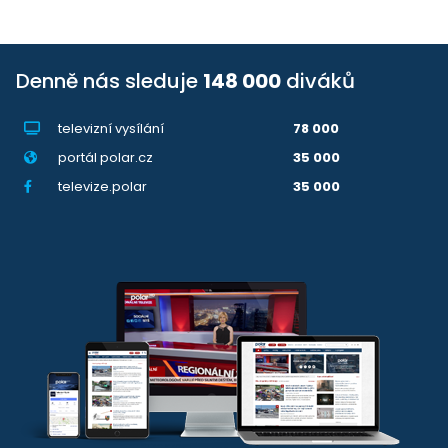
Denně nás sleduje
148 000
diváků
televizní vysílání
78 000
portál polar.cz
35 000
televize.polar
35 000