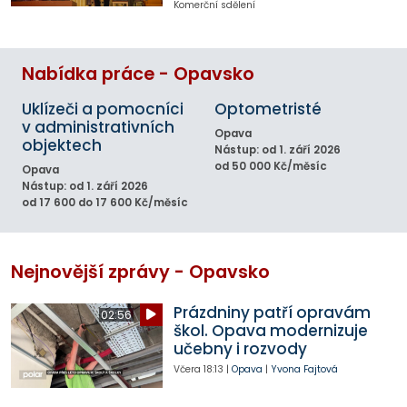
Komerční sdělení
Nabídka práce - Opavsko
Uklízeči a pomocníci
Optometristé
v administrativních
Opava
objektech
Nástup: od 1. září 2026
od 50 000 Kč/měsíc
Opava
Nástup: od 1. září 2026
od 17 600 do 17 600 Kč/měsíc
Nejnovější zprávy - Opavsko
Prázdniny patří opravám
02:56
škol. Opava modernizuje
učebny i rozvody
Včera
18:13
|
Opava
|
Yvona Fajtová