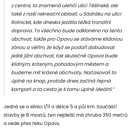
z centra, to znamená ulehčí ulici Těšínské, ale
také z naší rekreační oblasti, u Sádráku na ulici
Rolnické, kde dneska jezdila těžká tranzitní
doprava. To všechno bude odkloněno na tento
obchvat, takže pro Opavu se stáváme klidovou
zónou a věřím, že když se podaří dobudovat
ještě jižní obchvat, tak skutečně Opava bude
klidným, krásným, pohodovým městem a
budeme mít krásné obchvaty. Načasovali to
úplně na knap, protože dnes začíná řepná
kampaň a ta cesta je k tomu úplně ideální.”
Jedná se o silnici I/11 o délce 5 a půl km. Součástí
stavby je 8 mostů, ten nejdelší má zhruba 350 metrů
a vede přes řeku Opavu.