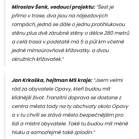
Miroslav Šenk, vedoucí projektu:
“Šest je
přímo v trase, dva jsou na nájezdových
rampách, jedná se dále o jednu protihlukovou
stěnu plus dvě zárubné stěny o délce 280 metrů
a celá trasa v podstatě má 5 a půl km včetně
jedné mimoúrovňové křižovatky. a dvou
okružních křižovatek.”
Jan Krkoška, hejtman MS kraje:
“Jsem velmi
rád za obyvatele Opavy, kteří budou mít
klidnější život. Tranzitní doprava se dostane z
centra města tady na ty obchvaty okolo Opavy
a v tu chvíli se stává město bezpečnějším pro
lidi a místní obyvatele. Také tu budou mít méně
hluku a samozřejmě také zplodin.”