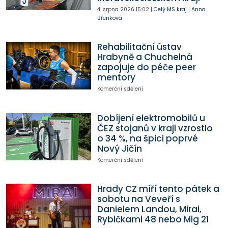
4. srpna 2026
15:02
|
Celý MS kraj
|
Anna
Břenková
Rehabilitační ústav
Hrabyně a Chuchelná
zapojuje do péče peer
mentory
Komerční sdělení
Dobíjení elektromobilů u
ČEZ stojanů v kraji vzrostlo
o 34 %, na špici poprvé
Nový Jičín
Komerční sdělení
Hrady CZ míří tento pátek a
sobotu na Veveří s
Danielem Landou, Mirai,
Rybičkami 48 nebo Mig 21