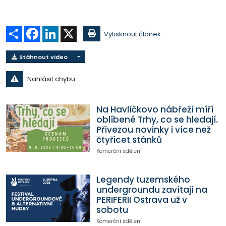
Sdílet
Facebook
LinkedIn
X
Vytisknout článek
Stáhnout video
Nahlásit chybu
Na Havlíčkovo nábřeží míří
oblíbené Trhy, co se hledají.
Přivezou novinky i více než
čtyřicet stánků
Komerční sdělení
Legendy tuzemského
undergroundu zavítají na
PERIFERII Ostrava už v
sobotu
Komerční sdělení