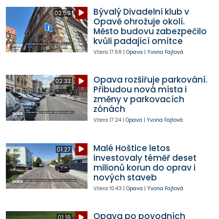
Bývalý Divadelní klub v
02:59
Opavě ohrožuje okolí.
Město budovu zabezpečilo
kvůli padající omítce
Včera
17:58
|
Opava
|
Yvona Fajtová
Opava rozšiřuje parkování.
02:33
Přibudou nová místa i
změny v parkovacích
zónách
Včera
17:24
|
Opava
|
Yvona Fajtová
Malé Hoštice letos
01:27
investovaly téměř deset
milionů korun do oprav i
nových staveb
Včera
10:43
|
Opava
|
Yvona Fajtová
Opava po povodních
01:19