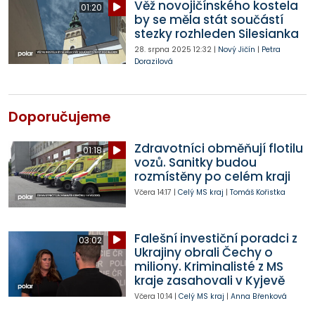
Věž novojičínského kostela
01:20
by se měla stát součástí
stezky rozhleden Silesianka
28. srpna 2025
12:32
|
Nový Jičín
|
Petra
Dorazilová
Doporučujeme
Zdravotníci obměňují flotilu
01:18
vozů. Sanitky budou
rozmístěny po celém kraji
Včera
14:17
|
Celý MS kraj
|
Tomáš Kořistka
Falešní investiční poradci z
03:02
Ukrajiny obrali Čechy o
miliony. Kriminalisté z MS
kraje zasahovali v Kyjevě
Včera
10:14
|
Celý MS kraj
|
Anna Břenková