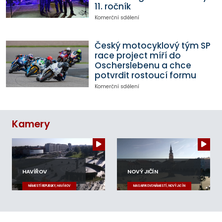
11. ročník
Komerční sdělení
Český motocyklový tým SP
race project míří do
Oscherslebenu a chce
potvrdit rostoucí formu
Komerční sdělení
Kamery
HAVÍŘOV
NOVÝ JIČÍN
NÁMĚSTÍ REPUBLIKY, HAVÍŘOV
MASARYKOVO NÁMĚSTÍ, NOVÝ JIČÍN