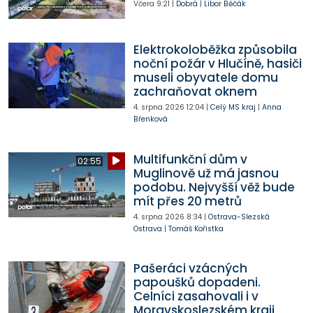
Včera
9:21
|
Dobrá
|
Libor Běčák
Elektrokoloběžka způsobila
noční požár v Hlučíně, hasiči
museli obyvatele domu
zachraňovat oknem
4. srpna 2026
12:04
|
Celý MS kraj
|
Anna
Břenková
Multifunkční dům v
02:55
Muglinově už má jasnou
podobu. Nejvyšší věž bude
mít přes 20 metrů
4. srpna 2026
8:34
|
Ostrava-Slezská
Ostrava
|
Tomáš Kořistka
Pašeráci vzácných
papoušků dopadeni.
Celníci zasahovali i v
Moravskoslezském kraji