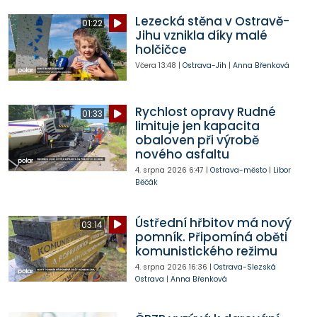
Lezecká stěna v Ostravě-
01:22
Jihu vznikla díky malé
holčičce
Včera
13:48
|
Ostrava-Jih
|
Anna Břenková
Rychlost opravy Rudné
01:33
limituje jen kapacita
obaloven při výrobě
nového asfaltu
4. srpna 2026
6:47
|
Ostrava-město
|
Libor
Běčák
Ústřední hřbitov má nový
03:14
pomník. Připomíná oběti
komunistického režimu
4. srpna 2026
16:36
|
Ostrava-Slezská
Ostrava
|
Anna Břenková