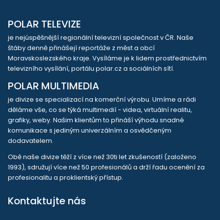
POLAR TELEVIZE
je nejúspěšnější regionální televizní společnost v ČR. Naše
štáby denně přinášejí reportáže z měst a obcí
Moravskoslezského kraje. Vysíláme je k lidem prostřednictvím
televizního vysílání, portálu polar.cz a sociálních sítí.
POLAR MULTIMEDIA
je divize se specializací na komerční výrobu. Umíme a rádi
děláme vše, co se týká multimedií - videa, virtuální realitu,
grafiky, weby. Našim klientům to přináší výhodu snadné
komunikace s jediným univerzálním a osvědčeným
dodavatelem.
Obě naše divize těží z více než 30ti let zkušeností (založeno
1993), sdružují více než 50 profesionálů a drží řadu ocenění za
profesionalitu a proklientský přístup.
Kontaktujte nás