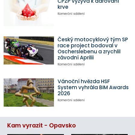
ČPZP vyzývá k darování
krve
Komerční sdělení
Český motocyklový tým SP
race project bodoval v
Oscherslebenu a zrychlil
závodní Aprilii
Komerční sdělení
Vánoční hvězda HSF
System vyhrála BIM Awards
2026
Komerční sdělení
Kam vyrazit - Opavsko