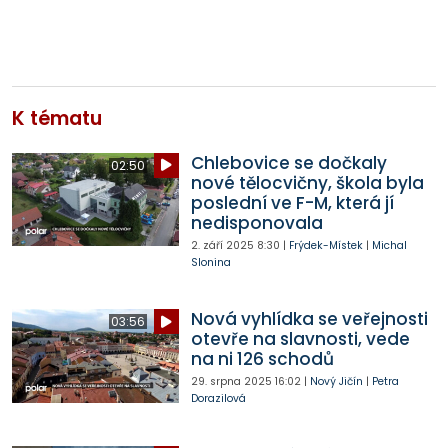
K tématu
Chlebovice se dočkaly
02:50
nové tělocvičny, škola byla
poslední ve F-M, která jí
nedisponovala
2. září 2025
8:30
|
Frýdek-Místek
|
Michal
Slonina
Nová vyhlídka se veřejnosti
03:56
otevře na slavnosti, vede
na ni 126 schodů
29. srpna 2025
16:02
|
Nový Jičín
|
Petra
Dorazilová