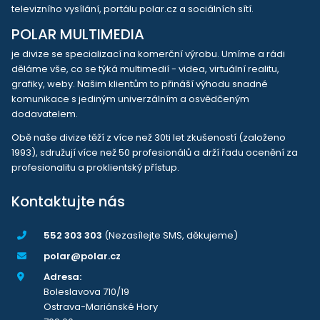
televizního vysílání, portálu polar.cz a sociálních sítí.
POLAR MULTIMEDIA
je divize se specializací na komerční výrobu. Umíme a rádi
děláme vše, co se týká multimedií - videa, virtuální realitu,
grafiky, weby. Našim klientům to přináší výhodu snadné
komunikace s jediným univerzálním a osvědčeným
dodavatelem.
Obě naše divize těží z více než 30ti let zkušeností (založeno
1993), sdružují více než 50 profesionálů a drží řadu ocenění za
profesionalitu a proklientský přístup.
Kontaktujte nás
552 303 303
(Nezasílejte SMS, děkujeme)
polar@polar.cz
Adresa:
Boleslavova 710/19
Ostrava-Mariánské Hory