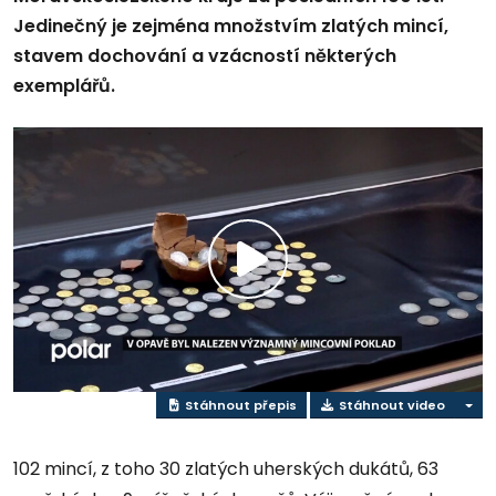
Jedinečný je zejména množstvím zlatých mincí,
stavem dochování a vzácností některých
exemplářů.
Přehrát
video
Stáhnout přepis
Stáhnout video
102 mincí, z toho 30 zlatých uherských dukátů, 63