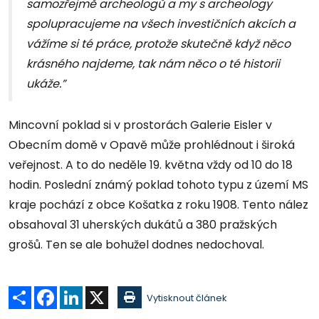
samozřejmě archeologů a my s archeology
spolupracujeme na všech investičních akcích a
vážíme si té práce, protože skutečně když něco
krásného najdeme, tak nám něco o té historii
ukáže.”
Mincovní poklad si v prostorách Galerie Eisler v
Obecním domě v Opavě může prohlédnout i široká
veřejnost. A to do neděle 19. května vždy od 10 do 18
hodin. Poslední známý poklad tohoto typu z území MS
kraje pochází z obce Košatka z roku 1908. Tento nález
obsahoval 31 uherských dukátů a 380 pražských
grošů. Ten se ale bohužel dodnes nedochoval.
Sdílet
Facebook
LinkedIn
X
Vytisknout článek