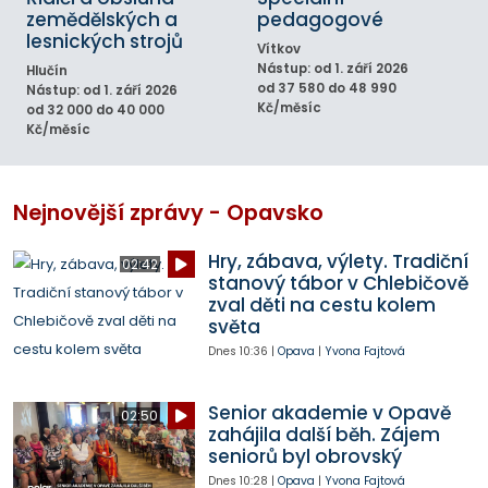
zemědělských a
pedagogové
lesnických strojů
Vítkov
Nástup: od 1. září 2026
Hlučín
od 37 580 do 48 990
Nástup: od 1. září 2026
Kč/měsíc
od 32 000 do 40 000
Kč/měsíc
Nejnovější zprávy - Opavsko
Hry, zábava, výlety. Tradiční
02:42
stanový tábor v Chlebičově
zval děti na cestu kolem
světa
Dnes
10:36
|
Opava
|
Yvona Fajtová
Senior akademie v Opavě
02:50
zahájila další běh. Zájem
seniorů byl obrovský
Dnes
10:28
|
Opava
|
Yvona Fajtová