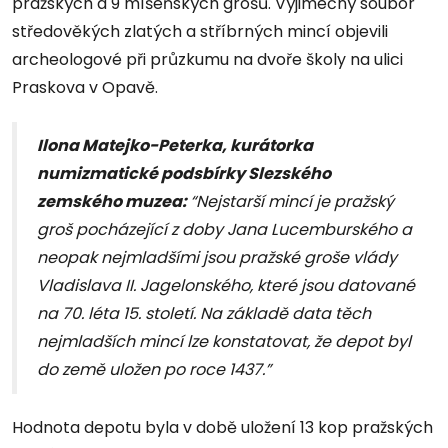
pražských a 9 míšeňských grošů. Výjimečný soubor
středověkých zlatých a stříbrných mincí objevili
archeologové při průzkumu na dvoře školy na ulici
Praskova v Opavě.
Ilona Matejko-Peterka, kurátorka
numizmatické podsbírky Slezského
zemského muzea:
“Nejstarší mincí je pražský
groš pocházející z doby Jana Lucemburského a
neopak nejmladšími jsou pražské groše vlády
Vladislava II. Jagelonského, které jsou datované
na 70. léta 15. století. Na základě data těch
nejmladších mincí lze konstatovat, že depot byl
do země uložen po roce 1437.”
Hodnota depotu byla v době uložení 13 kop pražských