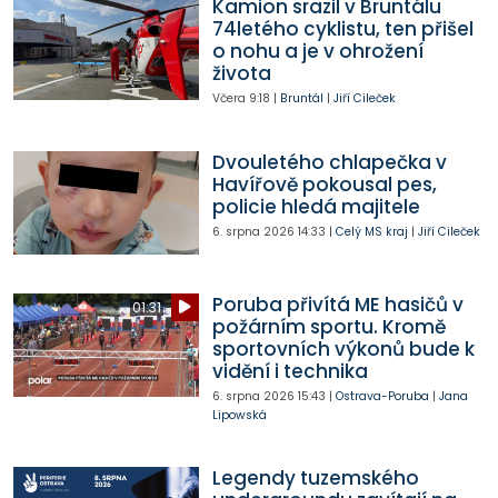
Kamion srazil v Bruntálu
74letého cyklistu, ten přišel
o nohu a je v ohrožení
života
Včera
9:18
|
Bruntál
|
Jiří Cileček
Dvouletého chlapečka v
Havířově pokousal pes,
policie hledá majitele
6. srpna 2026
14:33
|
Celý MS kraj
|
Jiří Cileček
Poruba přivítá ME hasičů v
01:31
požárním sportu. Kromě
sportovních výkonů bude k
vidění i technika
6. srpna 2026
15:43
|
Ostrava-Poruba
|
Jana
Lipowská
Legendy tuzemského