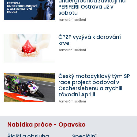
undergroundu zavítají na
PERIFERII Ostrava už v
sobotu
Komerční sdělení
ČPZP vyzývá k darování
krve
Komerční sdělení
Český motocyklový tým SP
race project bodoval v
Oscherslebenu a zrychlil
závodní Aprilii
Komerční sdělení
Nabídka práce - Opavsko
Řidiči a obsluha
Speciální