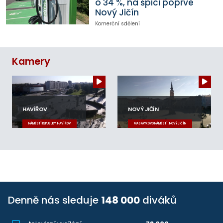
o 34 %, na špici poprvé
Nový Jičín
Komerční sdělení
Kamery
HAVÍŘOV
NOVÝ JIČÍN
NÁMĚSTÍ REPUBLIKY, HAVÍŘOV
MASARYKOVO NÁMĚSTÍ, NOVÝ JIČÍN
Denně nás sleduje
148 000
diváků