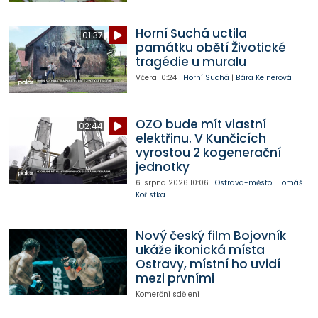
Horní Suchá uctila
01:37
památku obětí Životické
tragédie u muralu
Včera
10:24
|
Horní Suchá
|
Bára Kelnerová
OZO bude mít vlastní
02:44
elektřinu. V Kunčicích
vyrostou 2 kogenerační
jednotky
6. srpna 2026
10:06
|
Ostrava-město
|
Tomáš
Kořistka
Nový český film Bojovník
ukáže ikonická místa
Ostravy, místní ho uvidí
mezi prvními
Komerční sdělení