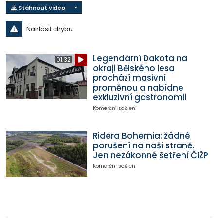
Stáhnout video
Nahlásit chybu
Legendární Dakota na
01:32
okraji Bělského lesa
prochází masivní
proměnou a nabídne
exkluzivní gastronomii
Komerční sdělení
Ridera Bohemia: žádné
porušení na naší straně.
Jen nezákonné šetření ČIŽP
Komerční sdělení