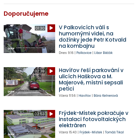
Doporučujeme
V Palkovicích válí s
01:30
humornými videi, na
dožínky jede Petr Kotvald
na kombajnu
Dnes
9:16
|
Palkovice
|
Libor Běčák
Havířov řeší parkování v
02:38
ulicích Haškova a M.
Majerové, místní sepsali
petici
Včera
11:56
|
Havířov
|
Bára Kelnerová
Frýdek-Místek pokračuje v
02:53
instalaci fotovoltaických
elektráren
Včera
15:43
|
Frýdek-Místek
|
Tomáš Tikal