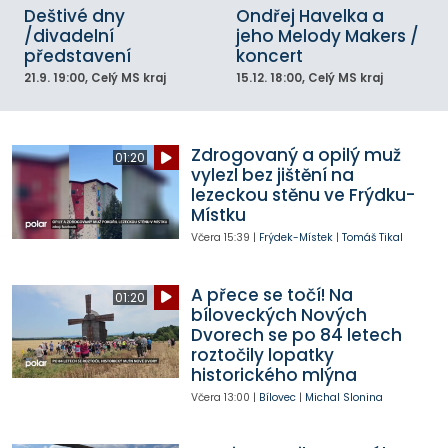
Deštivé dny
Ondřej Havelka a
/divadelní
jeho Melody Makers /
představení
koncert
21.9.
19:00
, Celý MS kraj
15.12.
18:00
, Celý MS kraj
Zdrogovaný a opilý muž
01:20
vylezl bez jištění na
lezeckou stěnu ve Frýdku-
Místku
Včera
15:39
|
Frýdek-Místek
|
Tomáš Tikal
A přece se točí! Na
01:20
bíloveckých Nových
Dvorech se po 84 letech
roztočily lopatky
historického mlýna
Včera
13:00
|
Bílovec
|
Michal Slonina