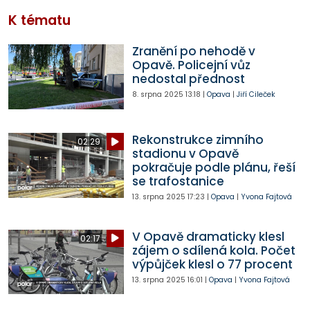
K tématu
Zranění po nehodě v
Opavě. Policejní vůz
nedostal přednost
8. srpna 2025
13:18
|
Opava
|
Jiří Cileček
Rekonstrukce zimního
02:29
stadionu v Opavě
pokračuje podle plánu, řeší
se trafostanice
13. srpna 2025
17:23
|
Opava
|
Yvona Fajtová
V Opavě dramaticky klesl
02:17
zájem o sdílená kola. Počet
výpůjček klesl o 77 procent
13. srpna 2025
16:01
|
Opava
|
Yvona Fajtová