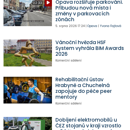
Opava rozšiřuje parkování.
02:33
Přibudou nová místa i
změny v parkovacích
zónách
5. srpna 2026
17:24
|
Opava
|
Yvona Fajtová
Vánoční hvězda HSF
System vyhrála BIM Awards
2026
Komerční sdělení
Rehabilitační ústav
Hrabyně a Chuchelná
zapojuje do péče peer
mentory
Komerční sdělení
Dobíjení elektromobilů u
ČEZ stojanů v kraji vzrostlo