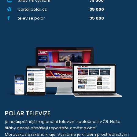
televizní vysílání
78 000
portál polar.cz
35 000
televize.polar
35 000
POLAR TELEVIZE
je nejúspěšnější regionální televizní společnost v ČR. Naše
štáby denně přinášejí reportáže z měst a obcí
Moravskoslezského kraje. Vysíláme je k lidem prostřednictvím