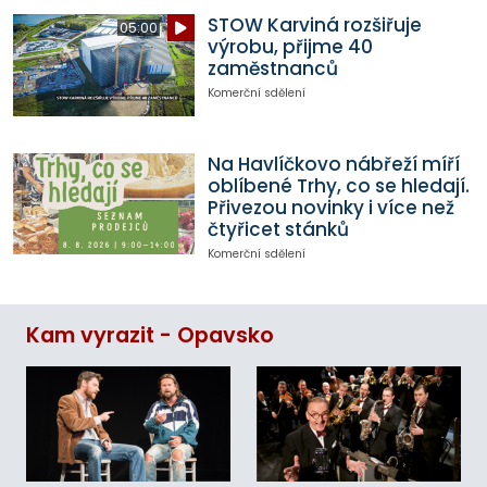
STOW Karviná rozšiřuje
05:00
výrobu, přijme 40
zaměstnanců
Komerční sdělení
Na Havlíčkovo nábřeží míří
oblíbené Trhy, co se hledají.
Přivezou novinky i více než
čtyřicet stánků
Komerční sdělení
Kam vyrazit - Opavsko