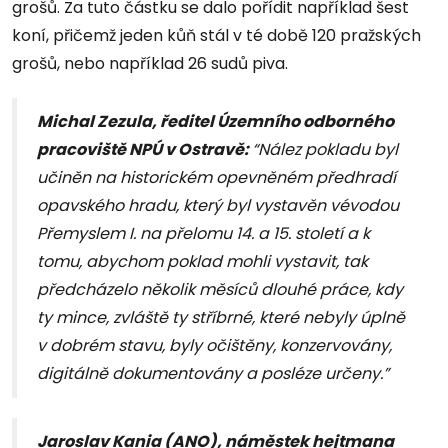
grošů. Za tuto částku se dalo pořídit například šest
koní, přičemž jeden kůň stál v té době 120 pražských
grošů, nebo například 26 sudů piva.
Michal Zezula, ředitel Územního odborného
pracoviště NPÚ v Ostravě:
“Nález pokladu byl
učiněn na historickém opevněném předhradí
opavského hradu, který byl vystavěn vévodou
Přemyslem I. na přelomu 14. a 15. století a k
tomu, abychom poklad mohli vystavit, tak
předcházelo několik měsíců dlouhé práce, kdy
ty mince, zvláště ty stříbrné, které nebyly úplně
v dobrém stavu, byly očištěny, konzervovány,
digitálně dokumentovány a posléze určeny.”
Jaroslav Kania (ANO), náměstek hejtmana