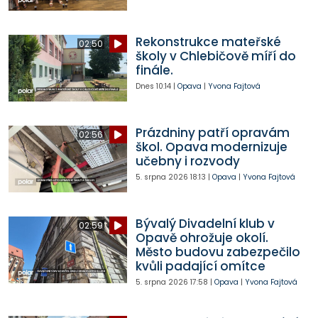
Rekonstrukce mateřské
02:50
školy v Chlebičově míří do
finále.
Dnes
10:14
|
Opava
|
Yvona Fajtová
Prázdniny patří opravám
02:56
škol. Opava modernizuje
učebny i rozvody
5. srpna 2026
18:13
|
Opava
|
Yvona Fajtová
Bývalý Divadelní klub v
02:59
Opavě ohrožuje okolí.
Město budovu zabezpečilo
kvůli padající omítce
5. srpna 2026
17:58
|
Opava
|
Yvona Fajtová