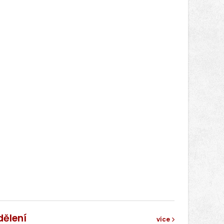
dělení
více