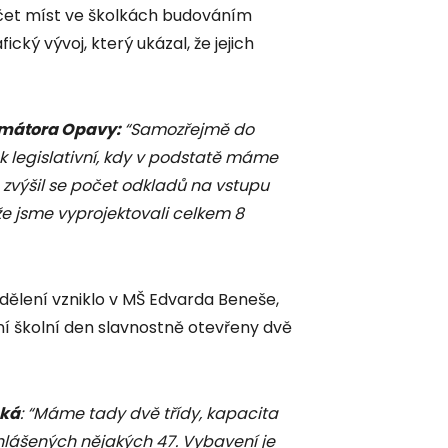
očet míst ve školkách budováním
ký vývoj, který ukázal, že jejich
imátora Opavy:
“Samozřejmě do
ak legislativní, kdy v podstatě máme
ň zvýšil se počet odkladů na vstupu
akže jsme vyprojektovali celkem 8
ddělení vzniklo v MŠ Edvarda Beneše,
ní školní den slavnostně otevřeny dvě
ská
: “Máme tady dvě třídy, kapacita
ahlášených nějakých 47. Vybavení je