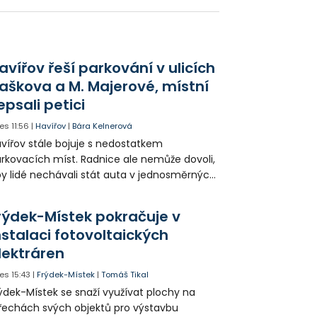
 charitativní projekty. Velkým lákadlem se
al také pokus o překonání světového
kordu.
avířov řeší parkování v ulicích
aškova a M. Majerové, místní
epsali petici
es
11:56
|
Havířov
|
Bára Kelnerová
vířov stále bojuje s nedostatkem
rkovacích míst. Radnice ale nemůže dovoli,
y lidé nechávali stát auta v jednosměrných
icích, kde nezbývá místo pro průjezd IZS.
tuace se teď řeší v jednom vnitrobloku, kde
rýdek-Místek pokračuje v
 někteří obyvatelé rozhodli sepsat petici.
nstalaci fotovoltaických
lektráren
es
15:43
|
Frýdek-Místek
|
Tomáš Tikal
ýdek-Místek se snaží využívat plochy na
řechách svých objektů pro výstavbu