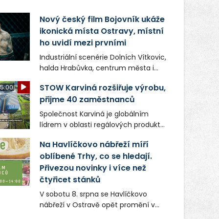
Nový český film Bojovník ukáže
ikonická místa Ostravy, místní
ho uvidí mezi prvními
Industriální scenérie Dolních Vítkovic,
halda Hrabůvka, centrum města i
další ikonická místa Ostravy se objeví
STOW Karviná rozšiřuje výrobu,
5:00
v novém filmu Bojovník, který vstoupí
přijme 40 zaměstnanců
do kin už 13. srpna. Režiséři Vojtěch
Frič a Tomáš Dianiška si
Společnost Karviná je globálním
moravskoslezskou metropoli
lídrem v oblasti regálových produktů
nevybrali náhodou – její syrová
a systémů, stabilním
atmosféra se stala přirozenou
Na Havlíčkovo nábřeží míří
zaměstnavatelem na Karvinsku a
součástí příběhu bývalého
oblíbené Trhy, co se hledají.
firmou s obrovským potenciálem.
boxerského šampiona Hoffa (Milan
Přivezou novinky i více než
Ondrík), jenž se po letech vrací do
čtyřicet stánků
světa vrcholových zápasů, tentokrát
V sobotu 8. srpna se Havlíčkovo
v MMA.
nábřeží v Ostravě opět promění v
místo plné vůní, chutí a poctivých