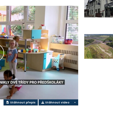
řehrát
ideo
Stáhnout přepis
Stáhnout video