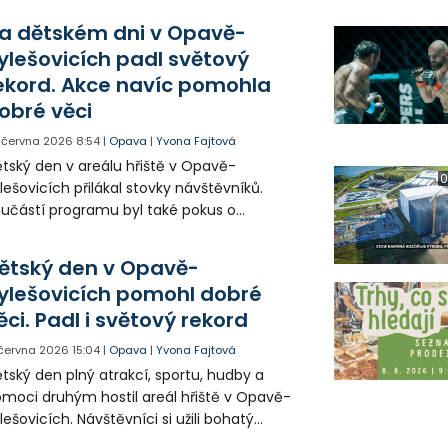
a dětském dni v Opavě-
ylešovicích padl světový
ekord. Akce navíc pomohla
obré věci
. června 2026
8:54
|
Opava
|
Yvona Fajtová
tský den v areálu hřiště v Opavě-
0
lešovicích přilákal stovky návštěvníků.
učástí programu byl také pokus o
ekonání světového rekordu a charitativní
írka na pomoc dětem a projektu Sanitka
ětský den v Opavě-
lněných snů.
ylešovicích pomohl dobré
ěci. Padl i světový rekord
 června 2026
15:04
|
Opava
|
Yvona Fajtová
tský den plný atrakcí, sportu, hudby a
moci druhým hostil areál hřiště v Opavě-
lešovicích. Návštěvníci si užili bohatý
ogram pro celou rodinu a zároveň přispěli