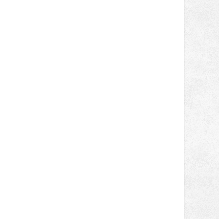
lokálních výrobků. Trhy, co se hledají
tentokrát nabídnou více než čtyřicet
pečlivě vybraných stánků s kvalitní
gastronomií, farmářskými produkty,
designem i řemeslnou tvorbou.
Návštěvníci se mohou těšit nejen na
oblíbené stálice, ale také na řadu
novinek, které v Ostravě běžně
nepotkají.