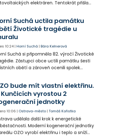
tovoltaických elektráren. Tentokrát přišla
da na 11. Základní školu ve Frýdku.
orní Suchá uctila památku
bětí Životické tragédie u
uralu
es
10:24
|
Horní Suchá
|
Bára Kelnerová
rní Suchá si připomněla 82. výročí Životické
agédie. Zástupci obce uctili památku šesti
stních obětí a zároveň ocenili spolek
votice Sobě za zpřístupnění informací o
agédii prostřednictvím QR kódů u
ZO bude mít vlastní elektřinu.
amátníků.
 Kunčicích vyrostou 2
ogenerační jednotky
era
10:06
|
Ostrava-město
|
Tomáš Kořistka
trava udělala další krok k energetické
běstačnosti. Moderní kogenerační jednotky
areálu OZO vyrobí elektřinu i teplo a sníží