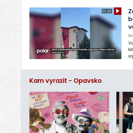
ná
Ve
Z
01:20
b
v
Dn
Vo
Mí
sr
z
vn
ar
Kam vyrazit - Opavsko
do