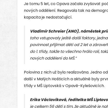
Je tomu 5 let, co Opava začala zvyšovat p
nových oddělení. Reagovala tak na demografic
kapacita je nedostačující.
Vladimír Schreier (ANO), náměstek pr
toho vstupovaly ještě další faktory, jedn
povinnost přijímat děti od 2 let a zárove
do 1. třídy, takže to všechno hrálo roli, t
nových oddělení do MŠ.”
Polovina z nich už byla realizována. Jedno o
další v Malých Hošticích a aktuálně byly prv
třídy v MŠ Liptovská v Opavě-Kylešovicích.
Erika Václavíková, ředitelka MŠ Liptov
je celkem 56 dětí s tím, že aktuálně je n