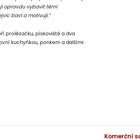
 ji opravdu vybavit těmi
víc baví a motivují.”
bří prolézačku, pískoviště a dva
ovní kuchyňkou, ponkem a dalšími
Komerční s