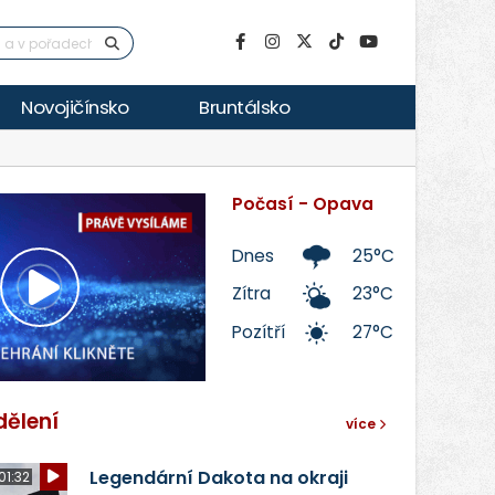
Novojičínsko
Bruntálsko
Počasí - Opava
Dnes
25°C
Zítra
23°C
Přehrát
Pozítří
27°C
video
dělení
více
Legendární Dakota na okraji
01:32