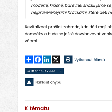
moderní, krásné, barevné, snažili jsme se
nejprověřenějšími hračkami, které děti nej
Revitalizací prošla i zahrada, kde děti mají o
domečky a bude se ještě dovybavovat venk
věcmi.
Sdílet
Facebook
LinkedIn
X
Vytisknout článek
Stáhnout video
Nahlásit chybu
K tématu