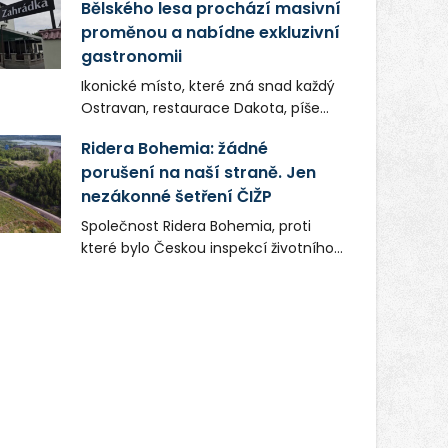
Bělského lesa prochází masivní
proměnou a nabídne exkluzivní
gastronomii
Ikonické místo, které zná snad každý
Ostravan, restaurace Dakota, píše
novou kapitolu. Silná mateřská
Ridera Bohemia: žádné
společnost Dang Investment Group
porušení na naší straně. Jen
s.r.o. investuje do projektu přes 50
nezákonné šetření ČIŽP
milionů korun. Cílem je přinést
Ostravě dva špičkové gastronomické
Společnost Ridera Bohemia, proti
koncepty, které v regionu dosud
které bylo Českou inspekcí životního
chyběly, luxusní středomořskou
prostředí (ČIŽP) čtyři roky vedeno
kuchyni a autentickou asijskou
vykonstruované řízení, při realizaci
gastronomii.
OVS na heřmanické haldě
postupovala v souladu se zákonem a
zadáním státního podniku DIAMO a v
této souvislosti nelze hovořit o
žádném odpadu. Ridera od počátku
označovala řízení ČIŽP za nezákonné
a domáhala se práva na spravedlivý