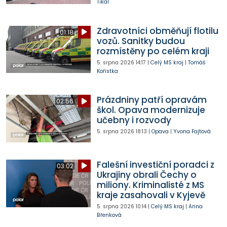
Tikal
Zdravotníci obměňují flotilu
01:18
vozů. Sanitky budou
rozmístěny po celém kraji
5. srpna 2026
14:17
|
Celý MS kraj
|
Tomáš
Kořistka
Prázdniny patří opravám
02:56
škol. Opava modernizuje
učebny i rozvody
5. srpna 2026
18:13
|
Opava
|
Yvona Fajtová
Falešní investiční poradci z
03:02
Ukrajiny obrali Čechy o
miliony. Kriminalisté z MS
kraje zasahovali v Kyjevě
5. srpna 2026
10:14
|
Celý MS kraj
|
Anna
Břenková