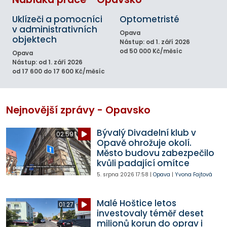
Uklízeči a pomocníci
Optometristé
v administrativních
Opava
objektech
Nástup: od 1. září 2026
od 50 000 Kč/měsíc
Opava
Nástup: od 1. září 2026
od 17 600 do 17 600 Kč/měsíc
Nejnovější zprávy - Opavsko
Bývalý Divadelní klub v
02:59
Opavě ohrožuje okolí.
Město budovu zabezpečilo
kvůli padající omítce
5. srpna 2026
17:58
|
Opava
|
Yvona Fajtová
Malé Hoštice letos
01:27
investovaly téměř deset
milionů korun do oprav i