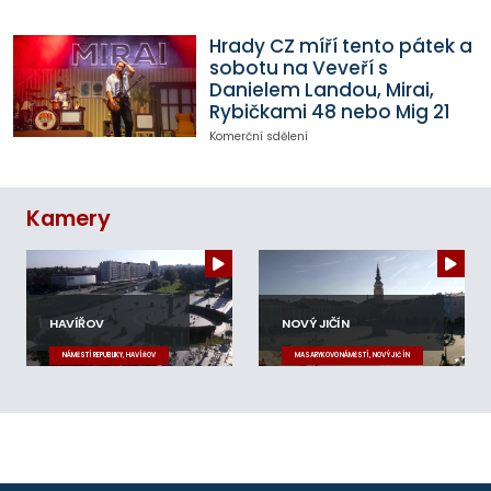
Hrady CZ míří tento pátek a
sobotu na Veveří s
Danielem Landou, Mirai,
Rybičkami 48 nebo Mig 21
Komerční sdělení
Kamery
HAVÍŘOV
NOVÝ JIČÍN
NÁMĚSTÍ REPUBLIKY, HAVÍŘOV
MASARYKOVO NÁMĚSTÍ, NOVÝ JIČÍN