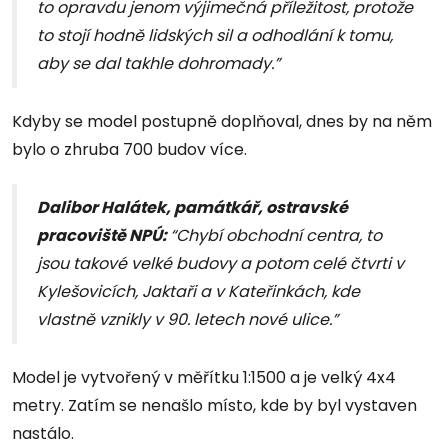
to opravdu jenom výjimečná příležitost, protože
to stojí hodně lidských sil a odhodlání k tomu,
aby se dal takhle dohromady.”
Kdyby se model postupně doplňoval, dnes by na něm
bylo o zhruba 700 budov více.
Dalibor Halátek, památkář, ostravské
pracoviště NPÚ:
“Chybí obchodní centra, to
jsou takové velké budovy a potom celé čtvrti v
Kylešovicích, Jaktaři a v Kateřinkách, kde
vlastně vznikly v 90. letech nové ulice.”
Model je vytvořený v měřítku 1:1500 a je velký 4x4
metry. Zatím se nenašlo místo, kde by byl vystaven
nastálo.