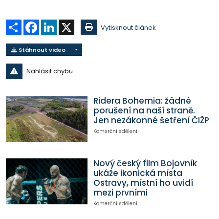
Sdílet
Facebook
LinkedIn
X
Vytisknout článek
Stáhnout video
Nahlásit chybu
Ridera Bohemia: žádné
porušení na naší straně.
Jen nezákonné šetření ČIŽP
Komerční sdělení
Nový český film Bojovník
ukáže ikonická místa
Ostravy, místní ho uvidí
mezi prvními
Komerční sdělení