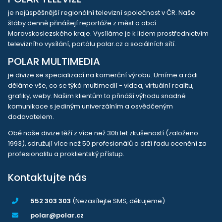
je nejúspěšnější regionální televizní společnost v ČR. Naše
štáby denně přinášejí reportáže z měst a obcí
Moravskoslezského kraje. Vysíláme je k lidem prostřednictvím
televizního vysílání, portálu polar.cz a sociálních sítí.
POLAR MULTIMEDIA
je divize se specializací na komerční výrobu. Umíme a rádi
děláme vše, co se týká multimedií - videa, virtuální realitu,
grafiky, weby. Našim klientům to přináší výhodu snadné
komunikace s jediným univerzálním a osvědčeným
dodavatelem.
Obě naše divize těží z více než 30ti let zkušeností (založeno
1993), sdružují více než 50 profesionálů a drží řadu ocenění za
profesionalitu a proklientský přístup.
Kontaktujte nás
552 303 303
(Nezasílejte SMS, děkujeme)
polar@polar.cz