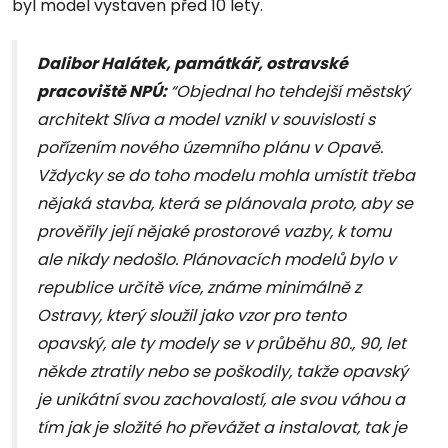
byl model vystaven před 10 lety.
Dalibor Halátek, památkář, ostravské
pracoviště NPÚ:
“Objednal ho tehdejší městský
architekt Slíva a model vznikl v souvislosti s
pořízením nového územního plánu v Opavě.
Vždycky se do toho modelu mohla umístit třeba
nějaká stavba, která se plánovala proto, aby se
prověřily její nějaké prostorové vazby, k tomu
ale nikdy nedošlo. Plánovacích modelů bylo v
republice určitě více, známe minimálně z
Ostravy, který sloužil jako vzor pro tento
opavský, ale ty modely se v průběhu 80., 90, let
někde ztratily nebo se poškodily, takže opavský
je unikátní svou zachovalostí, ale svou váhou a
tím jak je složité ho převážet a instalovat, tak je