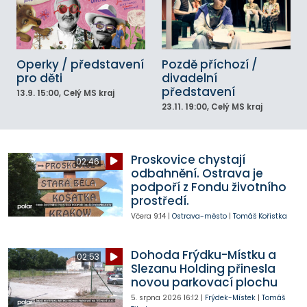
Operky / představení
Pozdě příchozí /
pro děti
divadelní
představení
13.9.
15:00
, Celý MS kraj
23.11.
19:00
, Celý MS kraj
Proskovice chystají
02:46
odbahnění. Ostrava je
podpoří z Fondu životního
prostředí.
Včera
9:14
|
Ostrava-město
|
Tomáš Kořistka
Dohoda Frýdku-Místku a
02:53
Slezanu Holding přinesla
novou parkovací plochu
5. srpna 2026
16:12
|
Frýdek-Místek
|
Tomáš