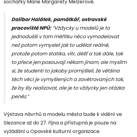
sochařky Marie Margarety Melzerové.
Dalibor Halátek, památkář, ostravské
pracoviště NPÚ:
“Vždycky u modelů je to
jednodušší v tom měřítku něco vymodelovat
než potom vymyslet jak to udělat reálně,
protože potom statika, vítr, déšť a tak dále, tak
to přece jen posouvají někam jinam, ale myslím
si, že studenti to jakoby promýšleli, že většina
těch věcí je vymyšlených a zavětrovaných tak,
že by šly realizovat, ale je to vždycky jen otázka
peněz.”
Výstava návrhů a modelu města bude k vidění ve
Slezance až do 27. října a přístupná je pouze na
vyžádání u Opavské kulturní organizace.