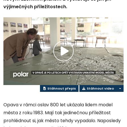
výjimečných příležitostech.
Přehrát
video
Stáhnout přepis
Stáhnout video
Opava v rámci oslav 800 let ukázala lidem model
města z roku 1983. Mají tak jedinečnou příležitost
prohlédnout si, jak město tehdy vypadalo. Naposledy