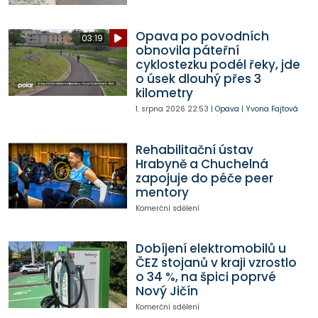
Opava po povodních
03:19
obnovila páteřní
cyklostezku podél řeky, jde
o úsek dlouhý přes 3
kilometry
1. srpna 2026
22:53
|
Opava
|
Yvona Fajtová
Rehabilitační ústav
Hrabyně a Chuchelná
zapojuje do péče peer
mentory
Komerční sdělení
Dobíjení elektromobilů u
ČEZ stojanů v kraji vzrostlo
o 34 %, na špici poprvé
Nový Jičín
Komerční sdělení