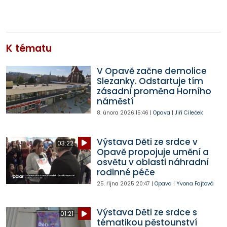
K tématu
V Opavě začne demolice
Slezanky. Odstartuje tím
zásadní proměna Horního
náměstí
8. února 2026
15:46
|
Opava
|
Jiří Cileček
Výstava Děti ze srdce v
03:22
Opavě propojuje umění a
osvětu v oblasti náhradní
rodinné péče
25. října 2025
20:47
|
Opava
|
Yvona Fajtová
Výstava Děti ze srdce s
01:21
tématikou pěstounství