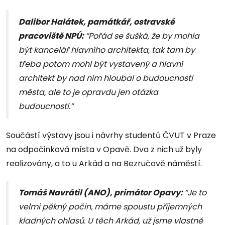
Dalibor Halátek, památkář, ostravské
pracoviště NPÚ:
“Pořád se šušká, že by mohla
být kancelář hlavního architekta, tak tam by
třeba potom mohl být vystavený a hlavní
architekt by nad ním hloubal o budoucnosti
města, ale to je opravdu jen otázka
budoucnosti.”
Součástí výstavy jsou i návrhy studentů ČVUT v Praze
na odpočinková místa v Opavě. Dva z nich už byly
realizovány, a to u Arkád a na Bezručově náměstí.
Tomáš Navrátil (ANO), primátor Opavy:
“Je to
velmi pěkný počin, máme spoustu příjemných
kladných ohlasů. U těch Arkád, už jsme vlastně