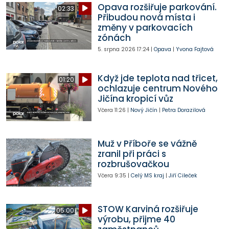
Opava rozšiřuje parkování.
02:33
Přibudou nová místa i
změny v parkovacích
zónách
5. srpna 2026
17:24
|
Opava
|
Yvona Fajtová
Když jde teplota nad třicet,
01:20
ochlazuje centrum Nového
Jičína kropicí vůz
Včera
11:26
|
Nový Jičín
|
Petra Dorazilová
Muž v Příboře se vážně
zranil při práci s
rozbrušovačkou
Včera
9:35
|
Celý MS kraj
|
Jiří Cileček
STOW Karviná rozšiřuje
05:00
výrobu, přijme 40