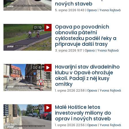
nových staveb
5. srpna 2026
10:43
|
Opava
|
Yvona Fajtová
Opava po povodních
01:19
obnovila páteřní
cyklostezku podél řeky a
připravuje další trasy
3. srpna 2026
9:17
|
Opava
|
Yvona Fajtová
Havarijní stav divadelního
00:41
klubu v Opavě ohrožuje
okolí. Padají z něj kusy
omítky
1. srpna 2026
22:58
|
Opava
|
Yvona Fajtová
Malé Hoštice letos
03:13
investovaly miliony do
oprav i nových staveb
1. srpna 2026
22:56
|
Opava
|
Yvona Fajtová