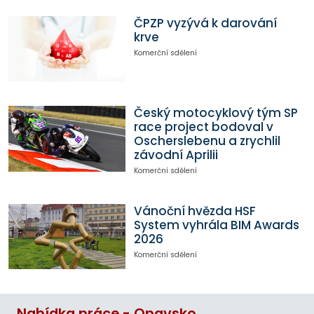
ČPZP vyzývá k darování
krve
Komerční sdělení
Český motocyklový tým SP
race project bodoval v
Oscherslebenu a zrychlil
závodní Aprilii
Komerční sdělení
Vánoční hvězda HSF
System vyhrála BIM Awards
2026
Komerční sdělení
Nabídka práce - Opavsko