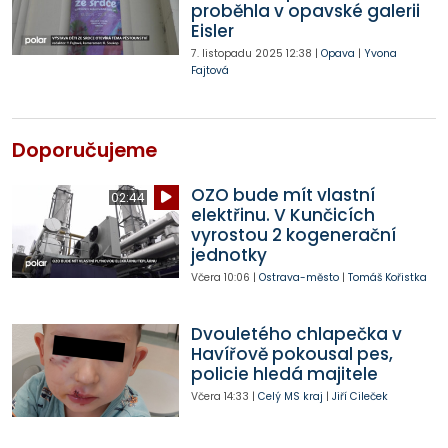
proběhla v opavské galerii
Eisler
7. listopadu 2025
12:38
|
Opava
|
Yvona
Fajtová
Doporučujeme
OZO bude mít vlastní
02:44
elektřinu. V Kunčicích
vyrostou 2 kogenerační
jednotky
Včera
10:06
|
Ostrava-město
|
Tomáš Kořistka
Dvouletého chlapečka v
Havířově pokousal pes,
policie hledá majitele
Včera
14:33
|
Celý MS kraj
|
Jiří Cileček