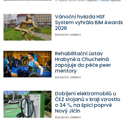
5. srpna 2026
10:43
|
Opava
|
Yvona Fajtová
Vánoční hvězda HSF
System vyhrála BIM Awards
2026
Komerční sdělení
Rehabilitační ústav
Hrabyně a Chuchelná
zapojuje do péče peer
mentory
Komerční sdělení
Dobíjení elektromobilů u
ČEZ stojanů v kraji vzrostlo
o 34 %, na špici poprvé
Nový Jičín
Komerční sdělení