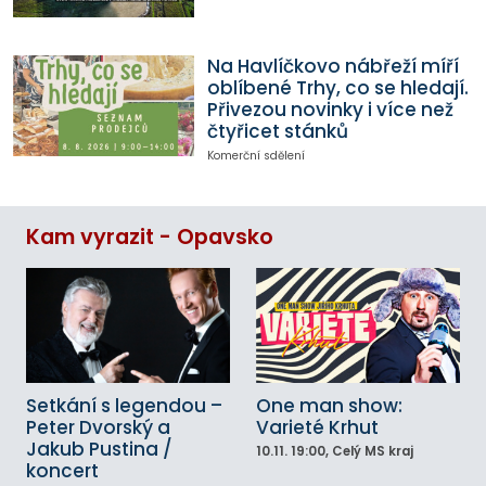
Na Havlíčkovo nábřeží míří
oblíbené Trhy, co se hledají.
Přivezou novinky i více než
čtyřicet stánků
Komerční sdělení
Kam vyrazit - Opavsko
Setkání s legendou –
One man show:
Peter Dvorský a
Varieté Krhut
Jakub Pustina /
10.11.
19:00
, Celý MS kraj
koncert