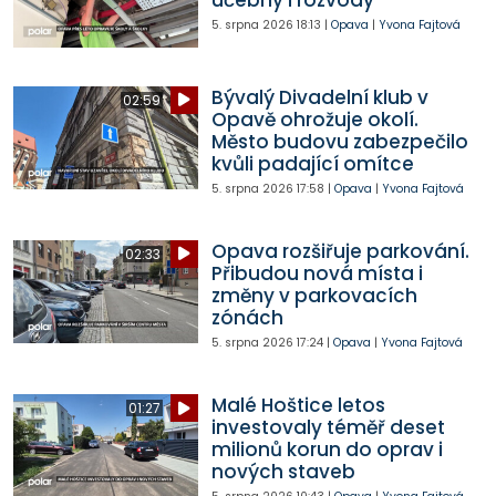
5. srpna 2026
18:13
|
Opava
|
Yvona Fajtová
Bývalý Divadelní klub v
02:59
Opavě ohrožuje okolí.
Město budovu zabezpečilo
kvůli padající omítce
5. srpna 2026
17:58
|
Opava
|
Yvona Fajtová
Opava rozšiřuje parkování.
02:33
Přibudou nová místa i
změny v parkovacích
zónách
5. srpna 2026
17:24
|
Opava
|
Yvona Fajtová
Malé Hoštice letos
01:27
investovaly téměř deset
milionů korun do oprav i
nových staveb