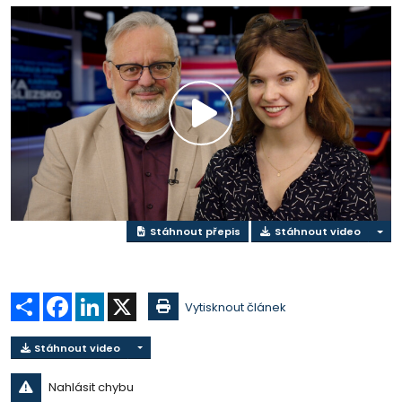
Přehrát
video
Stáhnout přepis
Stáhnout video
Sdílet
Facebook
LinkedIn
X
Vytisknout článek
Stáhnout video
Nahlásit chybu