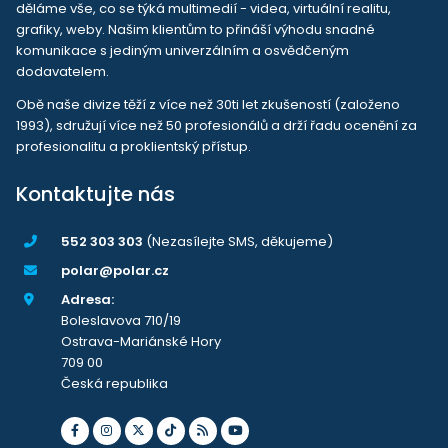
děláme vše, co se týká multimedií - videa, virtuální realitu,
grafiky, weby. Našim klientům to přináší výhodu snadné
komunikace s jediným univerzálním a osvědčeným
dodavatelem.
Obě naše divize těží z více než 30ti let zkušeností (založeno
1993), sdružují více než 50 profesionálů a drží řadu ocenění za
profesionalitu a proklientský přístup.
Kontaktujte nás
552 303 303
(Nezasílejte SMS, děkujeme)
polar@polar.cz
Adresa:
Boleslavova 710/19
Ostrava-Mariánské Hory
709 00
Česká republika