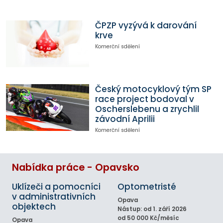
ČPZP vyzývá k darování
krve
Komerční sdělení
Český motocyklový tým SP
race project bodoval v
Oscherslebenu a zrychlil
závodní Aprilii
Komerční sdělení
Nabídka práce - Opavsko
Uklízeči a pomocníci
Optometristé
v administrativních
Opava
objektech
Nástup: od 1. září 2026
od 50 000 Kč/měsíc
Opava