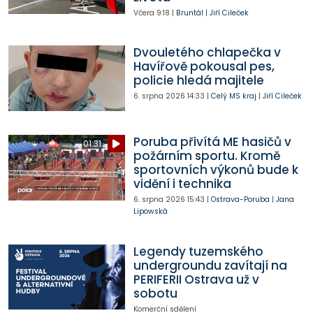
Včera
9:18
|
Bruntál
|
Jiří Cileček
Dvouletého chlapečka v
Havířově pokousal pes,
policie hledá majitele
6. srpna 2026
14:33
|
Celý MS kraj
|
Jiří Cileček
Poruba přivítá ME hasičů v
01:31
požárním sportu. Kromě
sportovních výkonů bude k
vidění i technika
6. srpna 2026
15:43
|
Ostrava-Poruba
|
Jana
Lipowská
Legendy tuzemského
undergroundu zavítají na
PERIFERII Ostrava už v
sobotu
Komerční sdělení