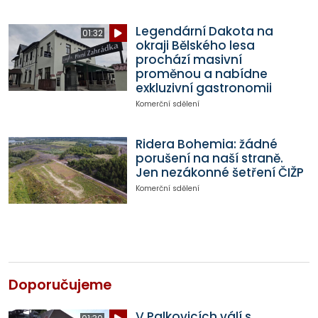
Legendární Dakota na
01:32
okraji Bělského lesa
prochází masivní
proměnou a nabídne
exkluzivní gastronomii
Komerční sdělení
Ridera Bohemia: žádné
porušení na naší straně.
Jen nezákonné šetření ČIŽP
Komerční sdělení
Doporučujeme
V Palkovicích válí s