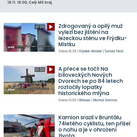
18.11.
18:00
, Celý MS kraj
Zdrogovaný a opilý muž
01:20
vylezl bez jištění na
lezeckou stěnu ve Frýdku-
Místku
Včera
15:39
|
Frýdek-Místek
|
Tomáš Tikal
A přece se točí! Na
01:20
bíloveckých Nových
Dvorech se po 84 letech
roztočily lopatky
historického mlýna
Včera
13:00
|
Bílovec
|
Michal Slonina
Kamion srazil v Bruntálu
74letého cyklistu, ten přišel
o nohu a je v ohrožení
života