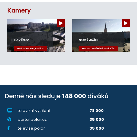
Kamery
HAVÍŘOV
NOVÝ JIČÍN
NÁMĚSTÍ REPUBLIKY, HAVÍŘOV
MASARYKOVO NÁMĚSTÍ, NOVÝ JIČÍN
Denně nás sleduje
148 000
diváků
televizní vysílání
78 000
portál polar.cz
35 000
televize.polar
35 000