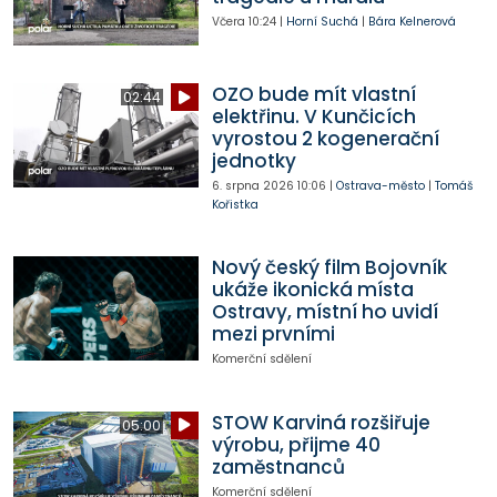
Včera
10:24
|
Horní Suchá
|
Bára Kelnerová
OZO bude mít vlastní
02:44
elektřinu. V Kunčicích
vyrostou 2 kogenerační
jednotky
6. srpna 2026
10:06
|
Ostrava-město
|
Tomáš
Kořistka
Nový český film Bojovník
ukáže ikonická místa
Ostravy, místní ho uvidí
mezi prvními
Komerční sdělení
STOW Karviná rozšiřuje
05:00
výrobu, přijme 40
zaměstnanců
Komerční sdělení