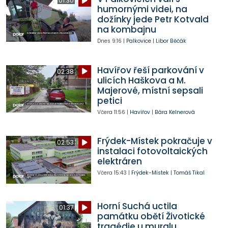
01:30
humornými videi, na
dožínky jede Petr Kotvald
na kombajnu
Dnes
9:16
|
Palkovice
|
Libor Běčák
Havířov řeší parkování v
02:38
ulicích Haškova a M.
Majerové, místní sepsali
petici
Včera
11:56
|
Havířov
|
Bára Kelnerová
Frýdek-Místek pokračuje v
02:53
instalaci fotovoltaických
elektráren
Včera
15:43
|
Frýdek-Místek
|
Tomáš Tikal
Horní Suchá uctila
01:37
památku obětí Životické
tragédie u muralu