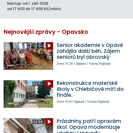
Nástup: od 1. září 2026
od 17 600 do 17 600 Kč/měsíc
Nejnovější zprávy - Opavsko
Senior akademie v Opavě
02:50
zahájila další běh. Zájem
seniorů byl obrovský
Dnes
10:28
|
Opava
|
Yvona Fajtová
Rekonstrukce mateřské
02:50
školy v Chlebičově míří do
finále.
Dnes
10:14
|
Opava
|
Yvona Fajtová
Prázdniny patří opravám
02:56
škol. Opava modernizuje
učebny i rozvody