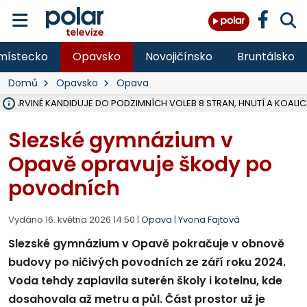
místecko
Opavsko
Novojičínsko
Bruntálsko
Domů
Opavsko
Opava
V KARVINÉ KANDIDUJE DO PODZIMNÍCH VOLEB 8 STRAN, HNUTÍ A KOALIC
ÚOHS DAL ZÁTORU POKUTU 100 000 ZA CHYBY V ZAKÁZCE NA OBN
AREÁL LODIČEK V KARVINÉ SE PŘIPRAVUJE NA VELKOU REKONSTRUKC
KARVINÁ ZNÁ BUDOUCÍ PODOBU AREÁLU LODIČKY V PARKU BOŽEN
MORAVSKOSLEZŠTÍ POLICISTÉ ODHALILI MEZINÁRODNÍ GANG PODVO
LÁKALI LIDI NA ZISKY Z KRYPTOMĚN, INFO A VIDEO NA POLAR.CZ
MINISTESTVO ŽIVOTNÍHO PROSTŘEDÍ PŘEVZALO VYŠETŘOVÁNÍ KAU
A ROZHODLO, ŽE VINÍK ZA ŠKODY PO ZAVEZENÍ TUNAMI ODPADU NE
MUŽ V PŘÍBOŘE SE VÁŽNĚ ZRANIL PŘI PRÁCI S ROZBRUŠOVAČKOU, I
SLEZSKÁ OSTRAVA PŘIPRAVUJE PROJEKTOVOU DOKUMENTACI PRO 
PODEZŘELÝ BALÍČEK ZASTAVIL PROVOZ NA NÁDRAŽÍ VE F-M, ČEKÁ 
CHLAPEČKA (2) V HAVÍŘOVĚ POKOUSAL PES, POLICIE HLEDÁ MAJITEL
MS KRAJ VYBUDUJE ZA 40 MILIONŮ V JABLUNKOVĚ NOVÝ MOST PŘES O
FOTBALISTA LAURI LAINE SE VRACÍ Z BANÍKU OSTRAVA NA PŮL ROK
F-M DOKONČIL VOLNOČASOVÝ AREÁL RIVKA PARK ZA 62 MILIONŮ,
Slezské gymnázium v
Opavě opravuje škody po
povodních
Vydáno 16. května 2026 14:50 |
Opava
|
Yvona Fajtová
Slezské gymnázium v Opavě pokračuje v obnově
budovy po ničivých povodních ze září roku 2024.
Voda tehdy zaplavila suterén školy i kotelnu, kde
dosahovala až metru a půl. Část prostor už je