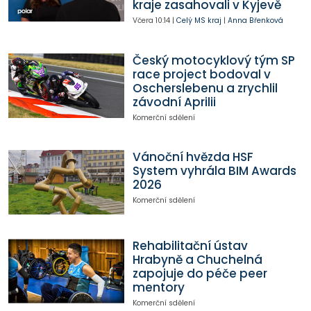
kraje zasahovali v Kyjevě
Včera
10:14
|
Celý MS kraj
|
Anna Břenková
Český motocyklový tým SP
race project bodoval v
Oscherslebenu a zrychlil
závodní Aprilii
Komerční sdělení
Vánoční hvězda HSF
System vyhrála BIM Awards
2026
Komerční sdělení
Rehabilitační ústav
Hrabyně a Chuchelná
zapojuje do péče peer
mentory
Komerční sdělení