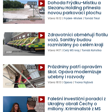
Dohoda Frýdku-Místku a
02:53
Slezanu Holding přinesla
novou parkovací plochu
Včera
16:12
|
Frýdek-Místek
|
Tomáš Tikal
Zdravotníci obměňují flotilu
01:18
vozů. Sanitky budou
rozmístěny po celém kraji
Včera
14:17
|
Celý MS kraj
|
Tomáš Kořistka
Prázdniny patří opravám
02:56
škol. Opava modernizuje
učebny i rozvody
Včera
18:13
|
Opava
|
Yvona Fajtová
Falešní investiční poradci z
03:02
Ukrajiny obrali Čechy o
miliony. Kriminalisté z MS