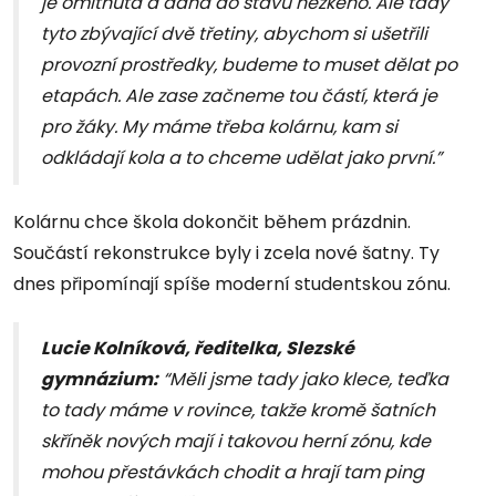
je omítnutá a dána do stavu hezkého. Ale tady
tyto zbývající dvě třetiny, abychom si ušetřili
provozní prostředky, budeme to muset dělat po
etapách. Ale zase začneme tou částí, která je
pro žáky. My máme třeba kolárnu, kam si
odkládají kola a to chceme udělat jako první.”
Kolárnu chce škola dokončit během prázdnin.
Součástí rekonstrukce byly i zcela nové šatny. Ty
dnes připomínají spíše moderní studentskou zónu.
Lucie Kolníková, ředitelka, Slezské
gymnázium:
“Měli jsme tady jako klece, teďka
to tady máme v rovince, takže kromě šatních
skříněk nových mají i takovou herní zónu, kde
mohou přestávkách chodit a hrají tam ping