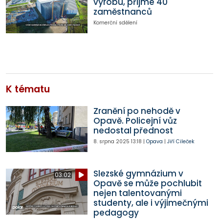
výrobu, přijme 40
zaměstnanců
Komerční sdělení
K tématu
Zranění po nehodě v
Opavě. Policejní vůz
nedostal přednost
8. srpna 2025
13:18
|
Opava
|
Jiří Cileček
Slezské gymnázium v
03:02
Opavě se může pochlubit
nejen talentovanými
studenty, ale i výjimečnými
pedagogy