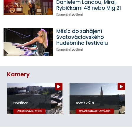
Danielem Landou, Mirai,
Rybičkami 48 nebo Mig 21
Komerční sdělení
Měsíc do zahájení
Svatováclavského
hudebního festivalu
Komerční sdělení
Kamery
HAVÍŘOV
NOVÝ JIČÍN
NÁMĚSTÍ REPUBLIKY, HAVÍŘOV
MASARYKOVO NÁMĚSTÍ, NOVÝ JIČÍN