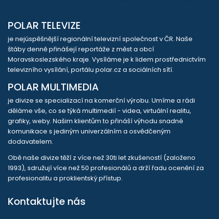
POLAR TELEVIZE
je nejúspěšnější regionální televizní společnost v ČR. Naše
štáby denně přinášejí reportáže z měst a obcí
Moravskoslezského kraje. Vysíláme je k lidem prostřednictvím
televizního vysílání, portálu polar.cz a sociálních sítí.
POLAR MULTIMEDIA
je divize se specializací na komerční výrobu. Umíme a rádi
děláme vše, co se týká multimedií - videa, virtuální realitu,
grafiky, weby. Našim klientům to přináší výhodu snadné
komunikace s jediným univerzálním a osvědčeným
dodavatelem.
Obě naše divize těží z více než 30ti let zkušeností (založeno
1993), sdružují více než 50 profesionálů a drží řadu ocenění za
profesionalitu a proklientský přístup.
Kontaktujte nás