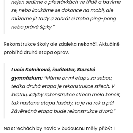
nejen sedíme o přestávkách ve třídě a bavíme
se, nebo koukáme se dokonce na mobil, ale
můžeme jít tady a zahrát si třeba ping-pong
nebo právě šipky.”
Rekonstrukce školy ale zdaleka nekončí. Aktuálně
probíhá druhá etapa oprav.
Lucie Kolníková, ředitelka, Slezské
gymnázium:
“Máme první etapu za sebou,
teďka druhá etapa je rekonstrukce střech. V
květnu, kdyby rekonstrukce střech měla končit,
tak nastane etapa fasády, to je na rok a půl.
Závěrečná etapa bude rekonstrukce dvorů.”
Na střechách by navíc v budoucnu měly přibýt i