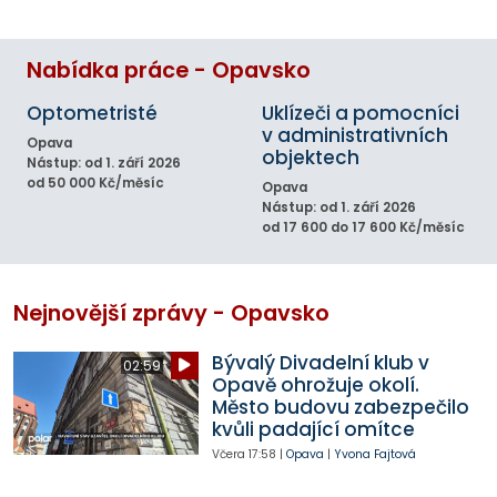
Nabídka práce - Opavsko
Optometristé
Uklízeči a pomocníci
v administrativních
Opava
objektech
Nástup: od 1. září 2026
od 50 000 Kč/měsíc
Opava
Nástup: od 1. září 2026
od 17 600 do 17 600 Kč/měsíc
Nejnovější zprávy - Opavsko
Bývalý Divadelní klub v
02:59
Opavě ohrožuje okolí.
Město budovu zabezpečilo
kvůli padající omítce
Včera
17:58
|
Opava
|
Yvona Fajtová