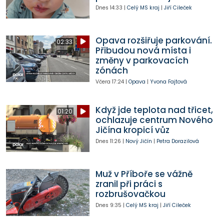
Dnes
14:33
|
Celý MS kraj
|
Jiří Cileček
Opava rozšiřuje parkování.
02:33
Přibudou nová místa i
změny v parkovacích
zónách
Včera
17:24
|
Opava
|
Yvona Fajtová
Když jde teplota nad třicet,
01:20
ochlazuje centrum Nového
Jičína kropicí vůz
Dnes
11:26
|
Nový Jičín
|
Petra Dorazilová
Muž v Příboře se vážně
zranil při práci s
rozbrušovačkou
Dnes
9:35
|
Celý MS kraj
|
Jiří Cileček