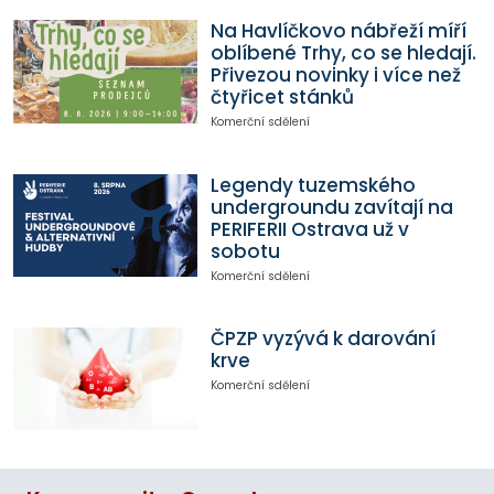
Na Havlíčkovo nábřeží míří
oblíbené Trhy, co se hledají.
Přivezou novinky i více než
čtyřicet stánků
Komerční sdělení
Legendy tuzemského
undergroundu zavítají na
PERIFERII Ostrava už v
sobotu
Komerční sdělení
ČPZP vyzývá k darování
krve
Komerční sdělení