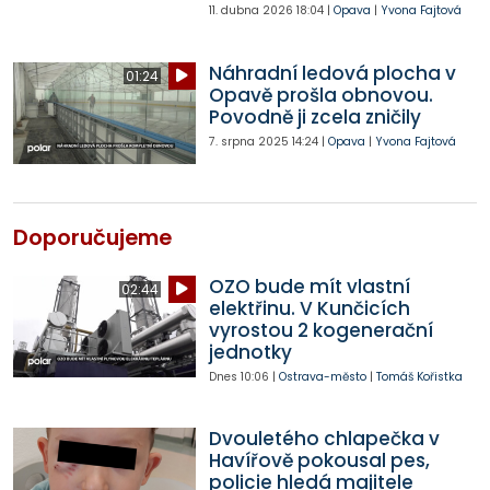
11. dubna 2026
18:04
|
Opava
|
Yvona Fajtová
Náhradní ledová plocha v
01:24
Opavě prošla obnovou.
Povodně ji zcela zničily
7. srpna 2025
14:24
|
Opava
|
Yvona Fajtová
Doporučujeme
OZO bude mít vlastní
02:44
elektřinu. V Kunčicích
vyrostou 2 kogenerační
jednotky
Dnes
10:06
|
Ostrava-město
|
Tomáš Kořistka
Dvouletého chlapečka v
Havířově pokousal pes,
policie hledá majitele