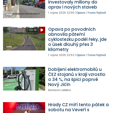
investovaly miliony do
oprav i nových staveb
1. srpna 2026
22:56
|
Opava
|
Yvona Fajtová
Opava po povodních
03:19
obnovila páteřní
cyklostezku podél řeky, jde
o úsek dlouhý přes 3
kilometry
1. srpna 2026
22:53
|
Opava
|
Yvona Fajtová
Dobíjení elektromobilů u
ČEZ stojanů v kraji vzrostlo
o 34 %, na špici poprvé
Nový Jičín
Komerční sdělení
Hrady CZ míří tento pátek a
sobotu na Veveří s