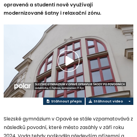
opravená a studenti nově využívají
modernizované šatny i relaxační zónu.
Přehrát
video
Stáhnout přepis
Stáhnout video
Slezské gymnázium v Opavě se stále vzpamatovává z
následků povodní, které město zasáhly v září roku
2024. Voda tehdy poškodila především přízemní a