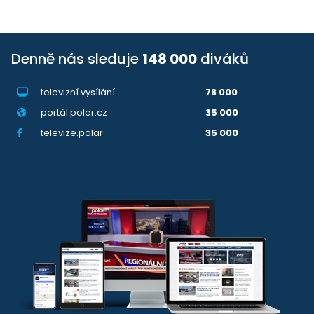
Denně nás sleduje
148 000
diváků
televizní vysílání
78 000
portál polar.cz
35 000
televize.polar
35 000