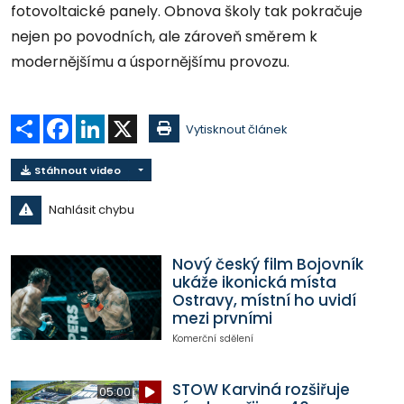
fotovoltaické panely. Obnova školy tak pokračuje
nejen po povodních, ale zároveň směrem k
modernějšímu a úspornějšímu provozu.
Sdílet
Facebook
LinkedIn
X
Vytisknout článek
Stáhnout video
Nahlásit chybu
Nový český film Bojovník
ukáže ikonická místa
Ostravy, místní ho uvidí
mezi prvními
Komerční sdělení
STOW Karviná rozšiřuje
05:00