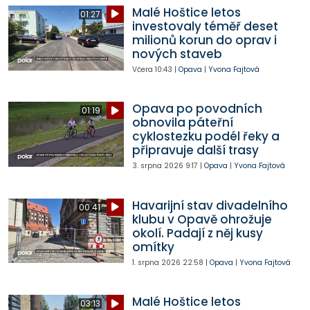
Malé Hoštice letos
01:27
investovaly téměř deset
milionů korun do oprav i
nových staveb
Včera
10:43
|
Opava
|
Yvona Fajtová
Opava po povodních
01:19
obnovila páteřní
cyklostezku podél řeky a
připravuje další trasy
3. srpna 2026
9:17
|
Opava
|
Yvona Fajtová
Havarijní stav divadelního
00:41
klubu v Opavě ohrožuje
okolí. Padají z něj kusy
omítky
1. srpna 2026
22:58
|
Opava
|
Yvona Fajtová
Malé Hoštice letos
03:13