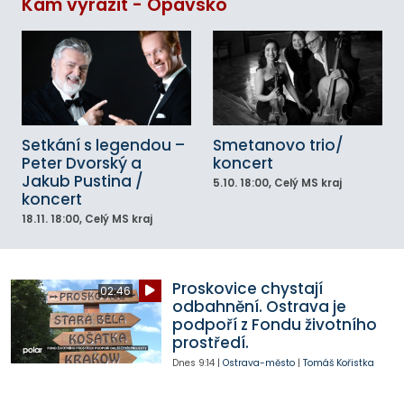
Kam vyrazit - Opavsko
Setkání s legendou –
Smetanovo trio/
Peter Dvorský a
koncert
Jakub Pustina /
5.10.
18:00
, Celý MS kraj
koncert
18.11.
18:00
, Celý MS kraj
Proskovice chystají
02:46
odbahnění. Ostrava je
podpoří z Fondu životního
prostředí.
Dnes
9:14
|
Ostrava-město
|
Tomáš Kořistka