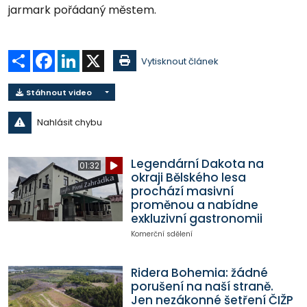
jarmark pořádaný městem.
Sdílet
Facebook
LinkedIn
X
Vytisknout článek
Stáhnout video
Nahlásit chybu
Legendární Dakota na
01:32
okraji Bělského lesa
prochází masivní
proměnou a nabídne
exkluzivní gastronomii
Komerční sdělení
Ridera Bohemia: žádné
porušení na naší straně.
Jen nezákonné šetření ČIŽP