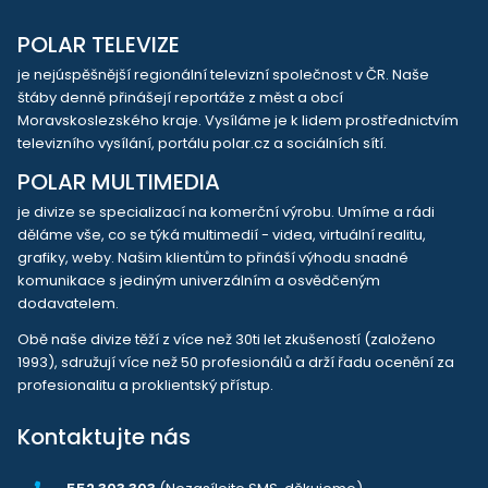
POLAR TELEVIZE
je nejúspěšnější regionální televizní společnost v ČR. Naše
štáby denně přinášejí reportáže z měst a obcí
Moravskoslezského kraje. Vysíláme je k lidem prostřednictvím
televizního vysílání, portálu polar.cz a sociálních sítí.
POLAR MULTIMEDIA
je divize se specializací na komerční výrobu. Umíme a rádi
děláme vše, co se týká multimedií - videa, virtuální realitu,
grafiky, weby. Našim klientům to přináší výhodu snadné
komunikace s jediným univerzálním a osvědčeným
dodavatelem.
Obě naše divize těží z více než 30ti let zkušeností (založeno
1993), sdružují více než 50 profesionálů a drží řadu ocenění za
profesionalitu a proklientský přístup.
Kontaktujte nás