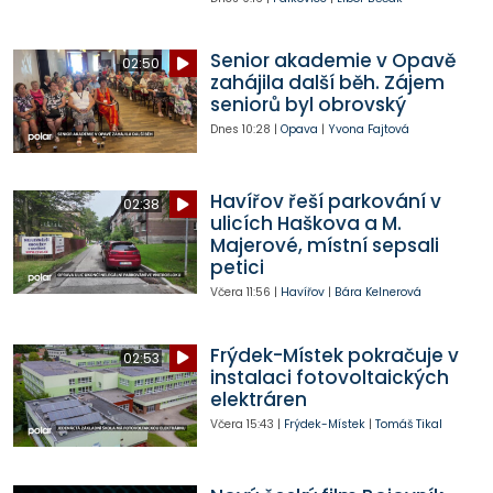
Senior akademie v Opavě
02:50
zahájila další běh. Zájem
seniorů byl obrovský
Dnes
10:28
|
Opava
|
Yvona Fajtová
Havířov řeší parkování v
02:38
ulicích Haškova a M.
Majerové, místní sepsali
petici
Včera
11:56
|
Havířov
|
Bára Kelnerová
Frýdek-Místek pokračuje v
02:53
instalaci fotovoltaických
elektráren
Včera
15:43
|
Frýdek-Místek
|
Tomáš Tikal