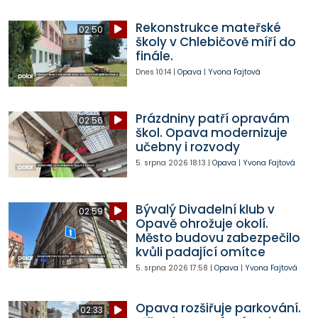
Rekonstrukce mateřské
02:50
školy v Chlebičově míří do
finále.
Dnes
10:14
|
Opava
|
Yvona Fajtová
Prázdniny patří opravám
02:56
škol. Opava modernizuje
učebny i rozvody
5. srpna 2026
18:13
|
Opava
|
Yvona Fajtová
Bývalý Divadelní klub v
02:59
Opavě ohrožuje okolí.
Město budovu zabezpečilo
kvůli padající omítce
5. srpna 2026
17:58
|
Opava
|
Yvona Fajtová
Opava rozšiřuje parkování.
02:33