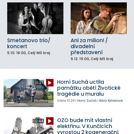
Smetanovo trio/
Ani za milion! /
koncert
divadelní
představení
5.10.
18:00
, Celý MS kraj
9.12.
19:00
, Celý MS kraj
Horní Suchá uctila
01:37
památku obětí Životické
tragédie u muralu
Včera
10:24
|
Horní Suchá
|
Bára Kelnerová
OZO bude mít vlastní
02:44
elektřinu. V Kunčicích
vyrostou 2 kogenerační