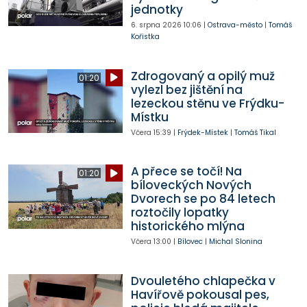
jednotky
6. srpna 2026
10:06
|
Ostrava-město
|
Tomáš
Kořistka
Zdrogovaný a opilý muž
01:20
vylezl bez jištění na
lezeckou stěnu ve Frýdku-
Místku
Včera
15:39
|
Frýdek-Místek
|
Tomáš Tikal
A přece se točí! Na
01:20
bíloveckých Nových
Dvorech se po 84 letech
roztočily lopatky
historického mlýna
Včera
13:00
|
Bílovec
|
Michal Slonina
Dvouletého chlapečka v
Havířově pokousal pes,