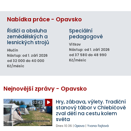
Nabídka práce - Opavsko
Řidiči a obsluha
Speciální
zemědělských a
pedagogové
lesnických strojů
Vítkov
Nástup: od 1. září 2026
Hlučín
od 37 580 do 48 990
Nástup: od 1. září 2026
Kč/měsíc
od 32 000 do 40 000
Kč/měsíc
Nejnovější zprávy - Opavsko
Hry, zábava, výlety. Tradiční
02:42
stanový tábor v Chlebičově
zval děti na cestu kolem
světa
Dnes
10:36
|
Opava
|
Yvona Fajtová