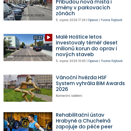
Přibudou nová místa i
změny v parkovacích
zónách
5. srpna 2026
17:24
|
Opava
|
Yvona Fajtová
Malé Hoštice letos
01:27
investovaly téměř deset
milionů korun do oprav i
nových staveb
5. srpna 2026
10:43
|
Opava
|
Yvona Fajtová
Vánoční hvězda HSF
System vyhrála BIM Awards
2026
Komerční sdělení
Rehabilitační ústav
Hrabyně a Chuchelná
zapojuje do péče peer