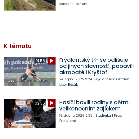
Komerční sdělení
K tématu
Frýdlantský trh se odlišuje
01:58
od jiných slavností, pobavili
akrobaté i Kryštof
24. srpna 2025
9:24
|
Frýdlant nad Ostravicí
|
Libor Běčák
Hasiči bavili rodiny s dětmi
02:36
velikonočním zajíčkem
16. dubna 2026
8:35
|
Studénka
|
Petra
Dorazilová