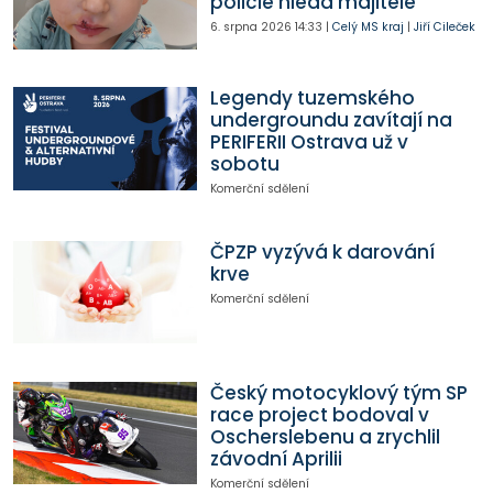
policie hledá majitele
6. srpna 2026
14:33
|
Celý MS kraj
|
Jiří Cileček
Legendy tuzemského
undergroundu zavítají na
PERIFERII Ostrava už v
sobotu
Komerční sdělení
ČPZP vyzývá k darování
krve
Komerční sdělení
Český motocyklový tým SP
race project bodoval v
Oscherslebenu a zrychlil
závodní Aprilii
Komerční sdělení