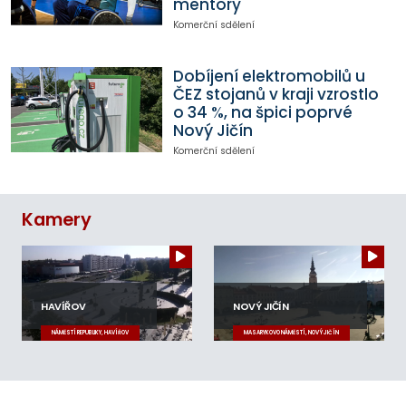
mentory
Komerční sdělení
Dobíjení elektromobilů u
ČEZ stojanů v kraji vzrostlo
o 34 %, na špici poprvé
Nový Jičín
Komerční sdělení
Kamery
HAVÍŘOV
NOVÝ JIČÍN
NÁMĚSTÍ REPUBLIKY, HAVÍŘOV
MASARYKOVO NÁMĚSTÍ, NOVÝ JIČÍN