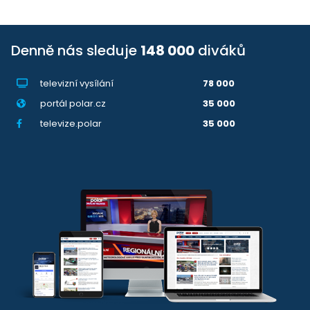
Denně nás sleduje
148 000
diváků
televizní vysílání
78 000
portál polar.cz
35 000
televize.polar
35 000