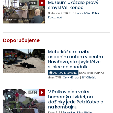
Muzeum ukázalo pravý
03:12
smysl Velikonoc
3. dubna 2026
7:33
|
Nový Jičín
|
Petra
Dorazilová
Doporučujeme
Motorkář se srazil s
osobním autem v centru
Havířova, stroj vyletěl ze
silnice na chodník
AKTUALIZOVÁNO
Dnes
18:48
,
vydáno
dnes
17:51
|
Celý MS kraj
|
Jiří Cileček
V Palkovicích válí s
01:30
humornými videi, na
dožínky jede Petr Kotvald
na kombajnu
Dnes
9:16
|
Palkovice
|
Libor Běčák