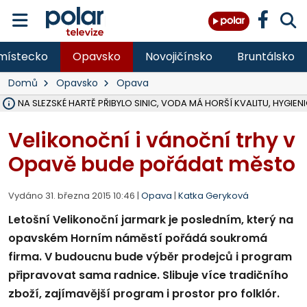
místecko
Opavsko
Novojičínsko
Bruntálsko
Domů
Opavsko
Opava
NA SLEZSKÉ HARTĚ PŘIBYLO SINIC, VODA MÁ HORŠÍ KVALITU, HYGIENI
NA BÍLOVECKÝCH NOVÝCH DVORECH SE PO 84 LETECH ROZTOČILY L
KARVINSKÉ MOŘE ZÍSKÁ NOVÉ GASTRO ZÁZEMÍ S VYHLÍDKOVOU TER
REKONSTRUKCE MATEŘSKÉ ŠKOLY V CHLEBIČOVĚ MÍŘÍ DO FINÁLE, VÍ
CYKLISTU (74) SRAZIL V BRUNTÁLU KAMION, JE V OHROŽENÍ ŽIVOTA,
POLICIE HLEDÁ PŘÍPADNÉ SVĚDKY, KTEŘÍ POMŮŽOU OBJASNIT PRŮ
MS KRAJ DOKONČIL OPRAVU SILNICE MEZI VRBNEM A HEŘMANOVICEM
SMVAK NABÍZÍ V DOBĚ SUCHA VODU OBCÍM A FIRMÁM, CISTERNY JE
F-M POKRAČUJE V INSTALACI FOTOVOLTAICKÝCH ELEKTRÁREN, REP
SENIOR AKADEMIE V OPAVĚ ZAHÁJILA DALŠÍ BĚH, REPORTÁŽ NA POL
PLANETÁRIUM V OSTRAVĚ CHYSTÁ POZOROVÁNÍ ČÁSTEČNÉHO ZATMĚ
OPRAVA ULIC V HAVÍŘOVĚ UKONČÍ NELEGÁLNÍ PARKOVÁNÍ VE VNI
V HAVÍŘOVĚ SE TĚŽCE ZRANIL MOTORKÁŘ PO SRÁŽCE S AUTEM, INF
TRAGICKÁ SRÁŽKA VLAKU S KAMIONEM V DOLNÍ LUTYNI Z LEDNA 
STÁTNÍ ZÁSTUPCE PODAL ŽALOBU NA DVA LIDI A FIRMU Z OHROŽ
Velikonoční i vánoční trhy v
Opavě bude pořádat město
Vydáno 31. března 2015 10:46 |
Opava
|
Katka Geryková
Letošní Velikonoční jarmark je posledním, který na
opavském Horním náměstí pořádá soukromá
firma. V budoucnu bude výběr prodejců i program
připravovat sama radnice. Slibuje více tradičního
zboží, zajímavější program i prostor pro folklór.