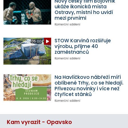
Nový český film Bojovník
ukáže ikonická místa
Ostravy, místní ho uvidí
mezi prvními
Komerční sdělení
STOW Karviná rozšiřuje
05:00
výrobu, přijme 40
zaměstnanců
Komerční sdělení
Na Havlíčkovo nábřeží míří
oblíbené Trhy, co se hledají.
Přivezou novinky i více než
čtyřicet stánků
Komerční sdělení
Kam vyrazit - Opavsko