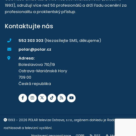
1993), sdružují více než 50 profesionálů a drží řadu ocenění za
profesionalitu a proklientský přístup.
Kontaktujte nás
552 303 303
(Nezasílejte SMS, děkujeme)
polar@polar.cz
Adresa:
Boleslavova 710/19
Ostrava-Mariánské Hory
709 00
Česká republika
1993 - 2026 POLAR televize Ostrava, s.r.o., orgánem dohledu je Rada pro
rozhlasové a televizní vysílání.
Nastavení personalizace
GDPR
RSS
Mapa stránek