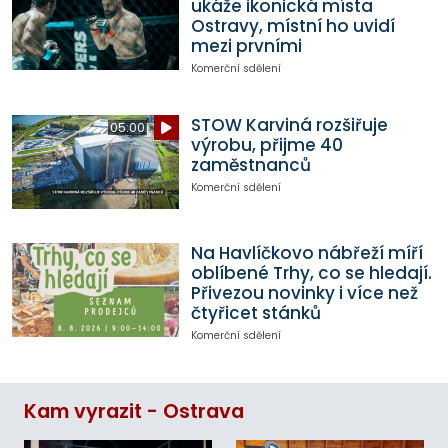
ukáže ikonická místa
Ostravy, místní ho uvidí
mezi prvními
Komerční sdělení
STOW Karviná rozšiřuje
05:00
výrobu, přijme 40
zaměstnanců
Komerční sdělení
Na Havlíčkovo nábřeží míří
oblíbené Trhy, co se hledají.
Přivezou novinky i více než
čtyřicet stánků
Komerční sdělení
Kam vyrazit - Ostrava