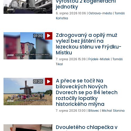
vyrostou 2 kogenerační
jednotky
6. srpna 2026
10:06
|
Ostrava-město
|
Tomáš
Kořistka
Zdrogovaný a opilý muž
01:20
vylezl bez jištění na
lezeckou stěnu ve Frýdku-
Místku
7. srpna 2026
15:39
|
Frýdek-Místek
|
Tomáš
Tikal
A přece se točí! Na
01:20
bíloveckých Nových
Dvorech se po 84 letech
roztočily lopatky
historického mlýna
7. srpna 2026
13:00
|
Bílovec
|
Michal Slonina
Dvouletého chlapečka v