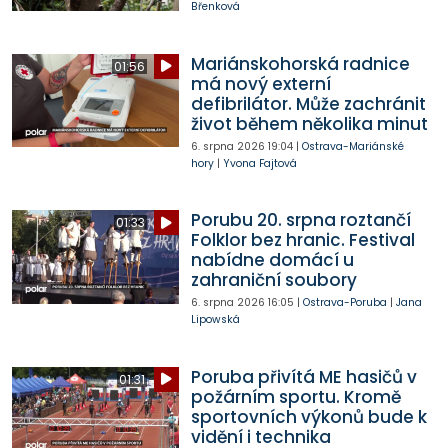
Břenková
Mariánskohorská radnice
01:56
má nový externí
defibrilátor. Může zachránit
život během několika minut
6. srpna 2026
19:04
|
Ostrava-Mariánské
hory
|
Yvona Fajtová
Porubu 20. srpna roztančí
01:33
Folklor bez hranic. Festival
nabídne domácí u
zahraniční soubory
6. srpna 2026
16:05
|
Ostrava-Poruba
|
Jana
Lipowská
Poruba přivítá ME hasičů v
01:31
požárním sportu. Kromě
sportovních výkonů bude k
vidění i technika