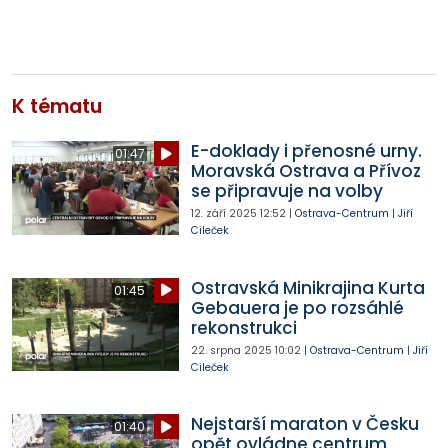
K tématu
E-doklady i přenosné urny.
01:47
Moravská Ostrava a Přívoz
se připravuje na volby
12. září 2025
12:52
|
Ostrava-Centrum
|
Jiří
Cileček
Ostravská Minikrajina Kurta
01:45
Gebauera je po rozsáhlé
rekonstrukci
22. srpna 2025
10:02
|
Ostrava-Centrum
|
Jiří
Cileček
Nejstarší maraton v Česku
01:40
opět ovládne centrum