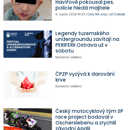
Havířově pokousal pes,
policie hledá majitele
6. srpna 2026
14:33
|
Celý MS kraj
|
Jiří Cileček
Legendy tuzemského
undergroundu zavítají na
PERIFERII Ostrava už v
sobotu
Komerční sdělení
ČPZP vyzývá k darování
krve
Komerční sdělení
Český motocyklový tým SP
race project bodoval v
Oscherslebenu a zrychlil
závodní Aprilii