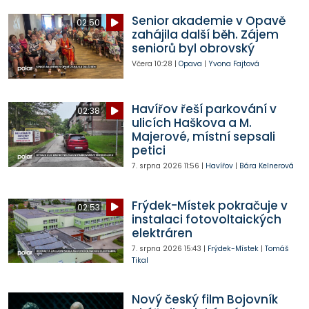
Senior akademie v Opavě
02:50
zahájila další běh. Zájem
seniorů byl obrovský
Včera
10:28
|
Opava
|
Yvona Fajtová
Havířov řeší parkování v
02:38
ulicích Haškova a M.
Majerové, místní sepsali
petici
7. srpna 2026
11:56
|
Havířov
|
Bára Kelnerová
Frýdek-Místek pokračuje v
02:53
instalaci fotovoltaických
elektráren
7. srpna 2026
15:43
|
Frýdek-Místek
|
Tomáš
Tikal
Nový český film Bojovník