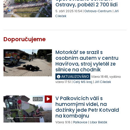
Ostravy, poběží 2 700 lidí
5. září 2025
10:54
|
Ostrava-Centrum
|
Jiří
Cileček
Doporučujeme
Motorkář se srazil s
osobním autem v centru
Havířova, stroj vyletěl ze
silnice na chodník
AKTUALIZOVÁNO
Včera
18:48
,
vydáno
včera
17:51
|
Celý MS kraj
|
Jiří Cileček
V Palkovicích válí s
01:30
humornými videi, na
dožínky jede Petr Kotvald
na kombajnu
Včera
9:16
|
Palkovice
|
Libor Běčák