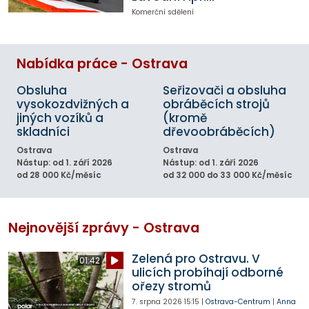
Komerční sdělení
Nabídka práce - Ostrava
Obsluha
Seřizovači a obsluha
vysokozdvižných a
obráběcích strojů
jiných vozíků a
(kromě
skladníci
dřevoobráběcích)
Ostrava
Ostrava
Nástup: od 1. září 2026
Nástup: od 1. září 2026
od 28 000 Kč/měsíc
od 32 000 do 33 000 Kč/měsíc
Nejnovější zprávy - Ostrava
Zelená pro Ostravu. V
01:42
ulicích probíhají odborné
ořezy stromů
7. srpna 2026
15:15
|
Ostrava-Centrum
|
Anna