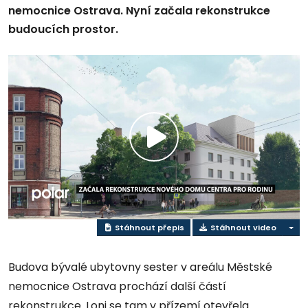
nemocnice Ostrava. Nyní začala rekonstrukce
budoucích prostor.
Přehrát
video
Stáhnout přepis
Stáhnout video
Budova bývalé ubytovny sester v areálu Městské
nemocnice Ostrava prochází další částí
rekonstrukce. Loni se tam v přízemí otevřela