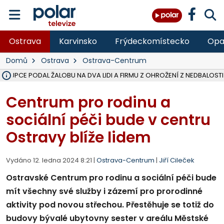
Ostrava
Karvinsko
Frýdeckomístecko
Opa
Domů
Ostrava
Ostrava-Centrum
ÁSTUPCE PODAL ŽALOBU NA DVA LIDI A FIRMU Z OHROŽENÍ Z NEDBALOSTI
NA SLEZSKÉ HARTĚ PŘIBYLO SINIC, VODA MÁ HORŠÍ KVALITU, HYGIENI
NA BÍLOVECKÝCH NOVÝCH DVORECH SE PO 84 LETECH ROZTOČILY L
KARVINSKÉ MOŘE ZÍSKÁ NOVÉ GASTRO ZÁZEMÍ S VYHLÍDKOVOU TER
REKONSTRUKCE MATEŘSKÉ ŠKOLY V CHLEBIČOVĚ MÍŘÍ DO FINÁLE, VÍ
CYKLISTU (74) SRAZIL V BRUNTÁLU KAMION, JE V OHROŽENÍ ŽIVOTA,
POLICIE HLEDÁ PŘÍPADNÉ SVĚDKY, KTEŘÍ POMŮŽOU OBJASNIT PRŮ
MS KRAJ DOKONČIL OPRAVU SILNICE MEZI VRBNEM A HEŘMANOVICEM
SMVAK NABÍZÍ V DOBĚ SUCHA VODU OBCÍM A FIRMÁM, CISTERNY JE
F-M POKRAČUJE V INSTALACI FOTOVOLTAICKÝCH ELEKTRÁREN, REP
SENIOR AKADEMIE V OPAVĚ ZAHÁJILA DALŠÍ BĚH, REPORTÁŽ NA POL
PLANETÁRIUM V OSTRAVĚ CHYSTÁ POZOROVÁNÍ ČÁSTEČNÉHO ZATMĚ
OPRAVA ULIC V HAVÍŘOVĚ UKONČÍ NELEGÁLNÍ PARKOVÁNÍ VE VNI
V HAVÍŘOVĚ SE TĚŽCE ZRANIL MOTORKÁŘ PO SRÁŽCE S AUTEM, INF
TRAGICKÁ SRÁŽKA VLAKU S KAMIONEM V DOLNÍ LUTYNI Z LEDNA 
Centrum pro rodinu a
sociální péči bude v centru
Ostravy blíže lidem
Vydáno 12. ledna 2024 8:21 |
Ostrava-Centrum
|
Jiří Cileček
Ostravské Centrum pro rodinu a sociální péči bude
mít všechny své služby i zázemí pro prorodinné
aktivity pod novou střechou. Přestěhuje se totiž do
budovy bývalé ubytovny sester v areálu Městské