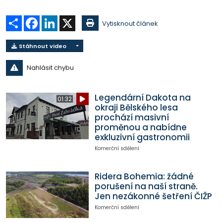
Sdílet
Facebook
LinkedIn
X
Vytisknout článek
Stáhnout video
Nahlásit chybu
Legendární Dakota na
01:32
okraji Bělského lesa
prochází masivní
proměnou a nabídne
exkluzivní gastronomii
Komerční sdělení
Ridera Bohemia: žádné
porušení na naší straně.
Jen nezákonné šetření ČIŽP
Komerční sdělení