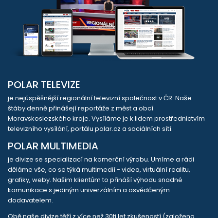
POLAR TELEVIZE
je nejúspěšnější regionální televizní společnost v ČR. Naše
štáby denně přinášejí reportáže z měst a obcí
Moravskoslezského kraje. Vysíláme je k lidem prostřednictvím
televizního vysílání, portálu polar.cz a sociálních sítí.
POLAR MULTIMEDIA
je divize se specializací na komerční výrobu. Umíme a rádi
děláme vše, co se týká multimedií - videa, virtuální realitu,
grafiky, weby. Našim klientům to přináší výhodu snadné
komunikace s jediným univerzálním a osvědčeným
dodavatelem.
Obě naše divize těží z více než 30ti let zkušeností (založeno