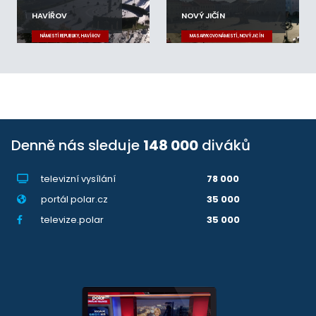
HAVÍŘOV
NOVÝ JIČÍN
NÁMĚSTÍ REPUBLIKY, HAVÍŘOV
MASARYKOVO NÁMĚSTÍ, NOVÝ JIČÍN
Denně nás sleduje
148 000
diváků
televizní vysílání
78 000
portál polar.cz
35 000
televize.polar
35 000