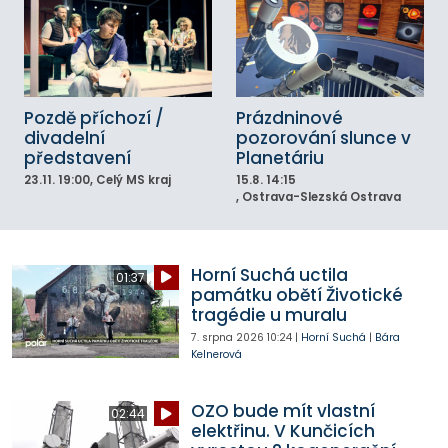
Pozdě příchozí /
Prázdninové
divadelní
pozorování slunce v
představení
Planetáriu
23.11.
19:00
, Celý MS kraj
15.8.
14:15
, Ostrava-Slezská Ostrava
Horní Suchá uctila
01:37
památku obětí Životické
tragédie u muralu
7. srpna 2026
10:24
|
Horní Suchá
|
Bára
Kelnerová
OZO bude mít vlastní
02:44
elektřinu. V Kunčicích