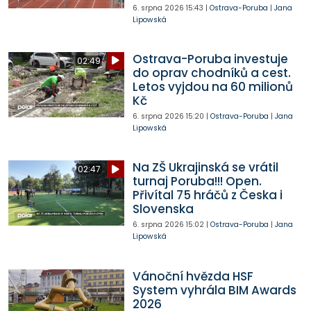
6. srpna 2026
15:43
|
Ostrava-Poruba
|
Jana
Lipowská
Ostrava-Poruba investuje
02:49
do oprav chodníků a cest.
Letos vyjdou na 60 milionů
Kč
6. srpna 2026
15:20
|
Ostrava-Poruba
|
Jana
Lipowská
Na ZŠ Ukrajinská se vrátil
02:47
turnaj Poruba!!! Open.
Přivítal 75 hráčů z Česka i
Slovenska
6. srpna 2026
15:02
|
Ostrava-Poruba
|
Jana
Lipowská
Vánoční hvězda HSF
System vyhrála BIM Awards
2026