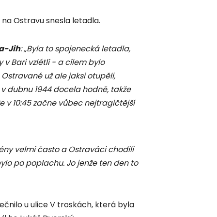
 na Ostravu snesla letadla.
a-Jih
: „Byla to spojenecká letadla,
v Bari vzlétli - a cílem bylo
travané už ale jaksi otupěli,
v dubnu 1944 docela hodně, takže
 že v 10:45 začne vůbec nejtragičtější
rény velmi často a Ostraváci chodili
bylo po poplachu. Jo jenže ten den to
nilo u ulice V troskách, která byla