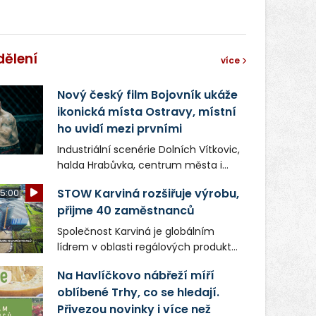
dělení
více
Nový český film Bojovník ukáže
ikonická místa Ostravy, místní
ho uvidí mezi prvními
Industriální scenérie Dolních Vítkovic,
halda Hrabůvka, centrum města i
další ikonická místa Ostravy se objeví
STOW Karviná rozšiřuje výrobu,
5:00
v novém filmu Bojovník, který vstoupí
přijme 40 zaměstnanců
do kin už 13. srpna. Režiséři Vojtěch
Frič a Tomáš Dianiška si
Společnost Karviná je globálním
moravskoslezskou metropoli
lídrem v oblasti regálových produktů
nevybrali náhodou – její syrová
a systémů, stabilním
atmosféra se stala přirozenou
Na Havlíčkovo nábřeží míří
zaměstnavatelem na Karvinsku a
součástí příběhu bývalého
oblíbené Trhy, co se hledají.
firmou s obrovským potenciálem.
boxerského šampiona Hoffa (Milan
Přivezou novinky i více než