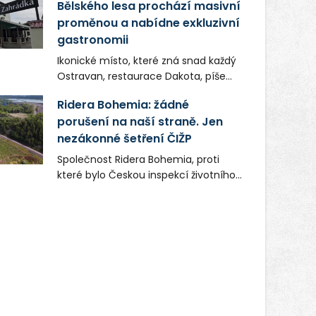
Bělského lesa prochází masivní
proměnou a nabídne exkluzivní
gastronomii
Ikonické místo, které zná snad každý
Ostravan, restaurace Dakota, píše
novou kapitolu. Silná mateřská
Ridera Bohemia: žádné
společnost Dang Investment Group
porušení na naší straně. Jen
s.r.o. investuje do projektu přes 50
nezákonné šetření ČIŽP
milionů korun. Cílem je přinést
Ostravě dva špičkové gastronomické
Společnost Ridera Bohemia, proti
koncepty, které v regionu dosud
které bylo Českou inspekcí životního
chyběly, luxusní středomořskou
prostředí (ČIŽP) čtyři roky vedeno
kuchyni a autentickou asijskou
vykonstruované řízení, při realizaci
gastronomii.
OVS na heřmanické haldě
postupovala v souladu se zákonem a
zadáním státního podniku DIAMO a v
této souvislosti nelze hovořit o
žádném odpadu. Ridera od počátku
označovala řízení ČIŽP za nezákonné
a domáhala se práva na spravedlivý