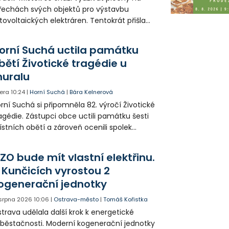
řechách svých objektů pro výstavbu
tovoltaických elektráren. Tentokrát přišla
da na 11. Základní školu ve Frýdku.
orní Suchá uctila památku
bětí Životické tragédie u
uralu
era
10:24
|
Horní Suchá
|
Bára Kelnerová
rní Suchá si připomněla 82. výročí Životické
agédie. Zástupci obce uctili památku šesti
stních obětí a zároveň ocenili spolek
votice Sobě za zpřístupnění informací o
agédii prostřednictvím QR kódů u
ZO bude mít vlastní elektřinu.
amátníků.
 Kunčicích vyrostou 2
ogenerační jednotky
 srpna 2026
10:06
|
Ostrava-město
|
Tomáš Kořistka
trava udělala další krok k energetické
běstačnosti. Moderní kogenerační jednotky