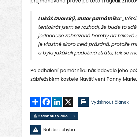
přejmenována právě po této tragédii. Zhotov
Lukáš Dvorský, autor památníku
: „Větš
tentokrát jsem se rozhodl, že bude to sděl
jednoduše zobrazené bomby na takové des
je vlastně skoro celá prázdná, protože 
a byla jakákoli podobná ztráta, tak se ma
Po odhalení památníku následovalo jeho pož
zábřežském kostele Navštívení Panny Marie.
Sdílet
Facebook
LinkedIn
X
Vytisknout článek
Stáhnout video
Nahlásit chybu