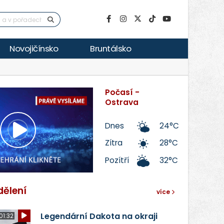
Novojičínsko
Bruntálsko
Počasí -
Ostrava
Dnes
24°C
Přehrát
Zítra
28°C
Pozítří
32°C
video
dělení
více
Legendární Dakota na okraji
01:32