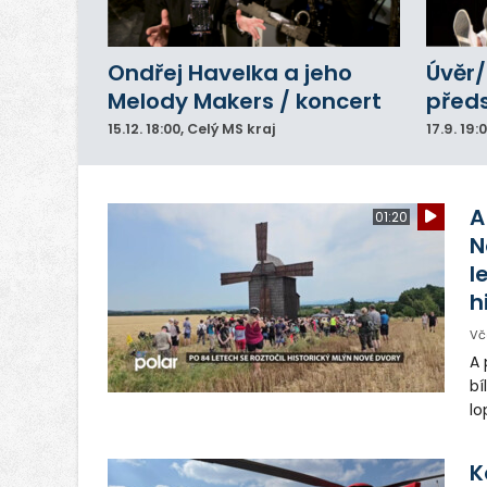
Ondřej Havelka a jeho
Úvěr/
Melody Makers / koncert
před
15.12.
18:00
, Celý MS kraj
17.9.
19:
A
01:20
N
l
h
Vč
A 
bí
lo
st
ro
K