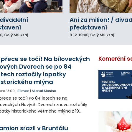
divadelní
Ani za milion! / diva
stavení
představení
00
, Celý MS kraj
9.12.
19:00
, Celý MS kraj
 přece se točí! Na bíloveckých
Komerční s
ových Dvorech se po 84
etech roztočily lopatky
istorického mlýna
era
13:00
|
Bílovec
|
Michal Slonina
přece se točí! Po 84 letech se na
loveckých Nových Dvorech znovu roztočily
patky historického větrného mlýna z 19.
oletí. Kvůli nepříznivému větru je ale museli
zpohybovat dobrovolníci.
amion srazil v Bruntálu