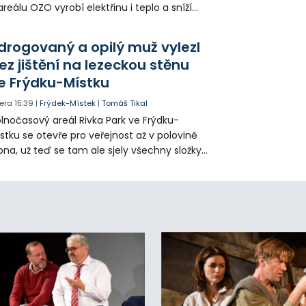
areálu OZO vyrobí elektřinu i teplo a sníží
klady i emise. Malou elektrárnu postaví
olia přímo v Kunčicích.
drogovaný a opilý muž vylezl
ez jištění na lezeckou stěnu
e Frýdku-Místku
era
15:39
|
Frýdek-Místek
|
Tomáš Tikal
lnočasový areál Rivka Park ve Frýdku-
stku se otevře pro veřejnost až v polovině
pna, už teď se tam ale sjely všechny složky
áchranného systému. Důvodem bylo
iknutí opilého muže pod vlivem drog do
eálu. Vyšplhal na lezeckou stěnu a nemohl
lů.