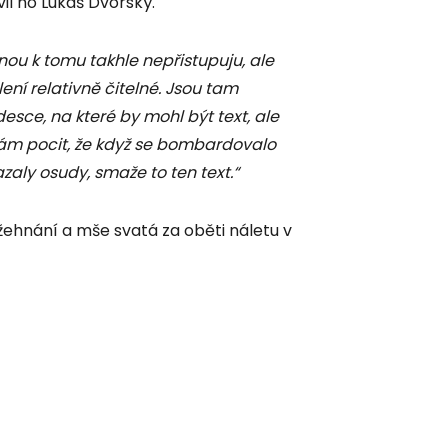
il ho Lukáš Dvorský.
inou k tomu takhle nepřistupuju, ale
ení relativně čitelné. Jsou tam
ce, na které by mohl být text, ale
mám pocit, že když se bombardovalo
zaly osudy, smaže to ten text.“
ehnání a mše svatá za oběti náletu v