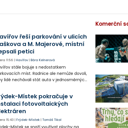
Komerční s
avířov řeší parkování v ulicích
aškova a M. Majerové, místní
epsali petici
era
11:56
|
Havířov
|
Bára Kelnerová
vířov stále bojuje s nedostatkem
rkovacích míst. Radnice ale nemůže dovoli,
0
y lidé nechávali stát auta v jednosměrných
icích, kde nezbývá místo pro průjezd IZS.
tuace se teď řeší v jednom vnitrobloku, kde
rýdek-Místek pokračuje v
 někteří obyvatelé rozhodli sepsat petici.
nstalaci fotovoltaických
lektráren
era
15:43
|
Frýdek-Místek
|
Tomáš Tikal
ýdek-Místek se snaží využívat plochy na