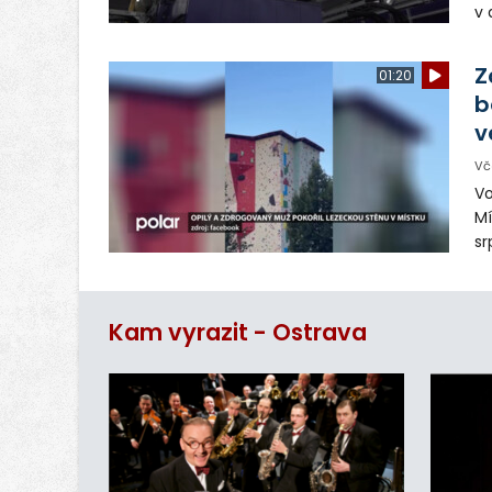
v 
ná
Ve
Z
01:20
b
v
Vč
Vo
Mí
sr
z
vn
ar
Kam vyrazit - Ostrava
do