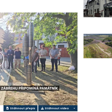
řehrát
ideo
Stáhnout přepis
Stáhnout video