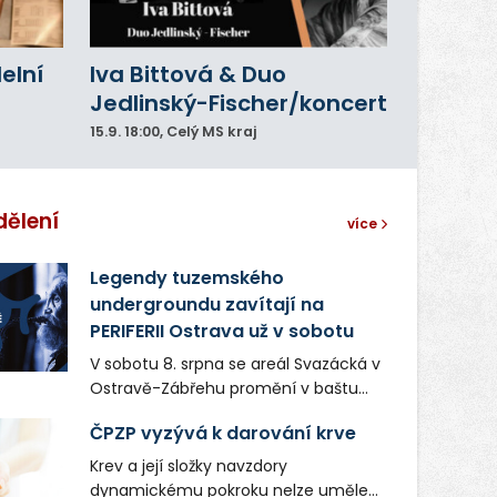
delní
Iva Bittová & Duo
Jedlinský-Fischer/koncert
15.9.
18:00
, Celý MS kraj
dělení
více
Legendy tuzemského
undergroundu zavítají na
PERIFERII Ostrava už v sobotu
V sobotu 8. srpna se areál Svazácká v
Ostravě-Zábřehu promění v baštu
undergroundové a alternativní
ČPZP vyzývá k darování krve
hudby. Uskuteční se zde totiž první
ročník festivalu PERIFERIE Ostrava.
Krev a její složky navzdory
Brány areálu se otevřou půlhodinu po
dynamickému pokroku nelze uměle