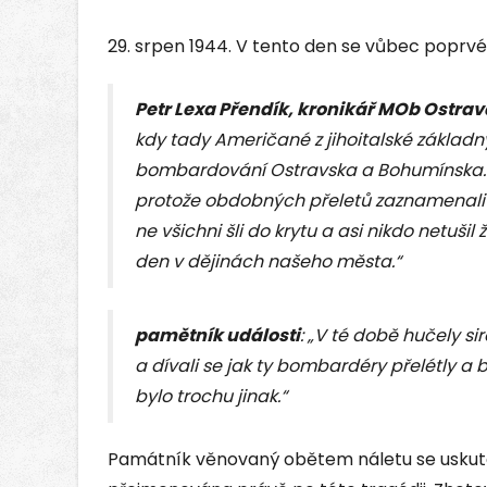
29. srpen 1944. V tento den se vůbec poprvé
Petr Lexa Přendík, kronikář MOb Ostrav
kdy tady Američané z jihoitalské základny 
bombardování Ostravska a Bohumínska. Os
protože obdobných přeletů zaznamenali 
ne všichni šli do krytu a asi nikdo netušil
den v dějinách našeho města.“
pamětník události
: „V té době hučely si
a dívali se jak ty bombardéry přelétly a 
bylo trochu jinak.“
Památník věnovaný obětem náletu se uskuteč