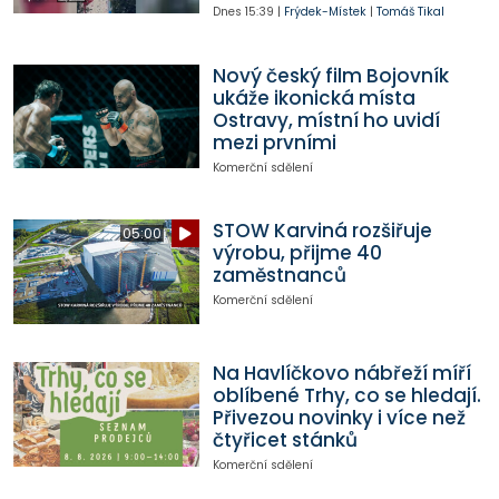
Dnes
15:39
|
Frýdek-Místek
|
Tomáš Tikal
Nový český film Bojovník
ukáže ikonická místa
Ostravy, místní ho uvidí
mezi prvními
Komerční sdělení
STOW Karviná rozšiřuje
05:00
výrobu, přijme 40
zaměstnanců
Komerční sdělení
Na Havlíčkovo nábřeží míří
oblíbené Trhy, co se hledají.
Přivezou novinky i více než
čtyřicet stánků
Komerční sdělení