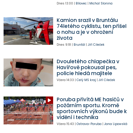
Dnes
13:00
|
Bílovec
|
Michal Slonina
Kamion srazil v Bruntálu
74letého cyklistu, ten přišel
o nohu a je v ohrožení
života
Dnes
9:18
|
Bruntál
|
Jiří Cileček
Dvouletého chlapečka v
Havířově pokousal pes,
policie hledá majitele
Včera
14:33
|
Celý MS kraj
|
Jiří Cileček
Poruba přivítá ME hasičů v
01:31
požárním sportu. Kromě
sportovních výkonů bude k
vidění i technika
Včera
15:43
|
Ostrava-Poruba
|
Jana Lipowská