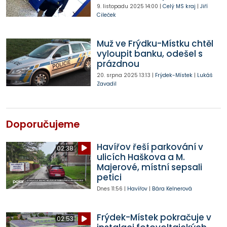
9. listopadu 2025
14:00
|
Celý MS kraj
|
Jiří
Cileček
Muž ve Frýdku-Místku chtěl
vyloupit banku, odešel s
prázdnou
20. srpna 2025
13:13
|
Frýdek-Místek
|
Lukáš
Zavadil
Doporučujeme
Havířov řeší parkování v
02:38
ulicích Haškova a M.
Majerové, místní sepsali
petici
Dnes
11:56
|
Havířov
|
Bára Kelnerová
Frýdek-Místek pokračuje v
02:53