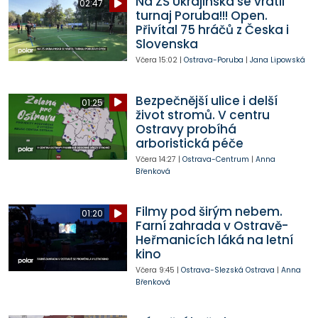
Na ZŠ Ukrajinská se vrátil
02:47
turnaj Poruba!!! Open.
Přivítal 75 hráčů z Česka i
Slovenska
Včera
15:02
|
Ostrava-Poruba
|
Jana Lipowská
Bezpečnější ulice i delší
01:25
život stromů. V centru
Ostravy probíhá
arboristická péče
Včera
14:27
|
Ostrava-Centrum
|
Anna
Břenková
Filmy pod širým nebem.
01:20
Farní zahrada v Ostravě-
Heřmanicích láká na letní
kino
Včera
9:45
|
Ostrava-Slezská Ostrava
|
Anna
Břenková