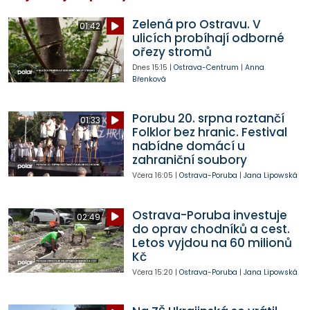
Zelená pro Ostravu. V
01:42
ulicích probíhají odborné
ořezy stromů
Dnes
15:15
|
Ostrava-Centrum
|
Anna
Břenková
Porubu 20. srpna roztančí
01:33
Folklor bez hranic. Festival
nabídne domácí u
zahraniční soubory
Včera
16:05
|
Ostrava-Poruba
|
Jana Lipowská
Ostrava-Poruba investuje
02:49
do oprav chodníků a cest.
Letos vyjdou na 60 milionů
Kč
Včera
15:20
|
Ostrava-Poruba
|
Jana Lipowská