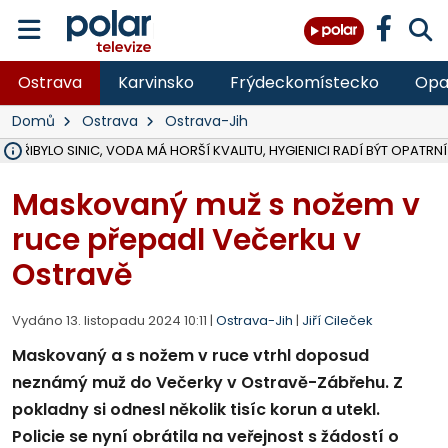
Ostrava
Karvinsko
Frýdeckomístecko
Opa
Domů
Ostrava
Ostrava-Jih
Ě PŘIBYLO SINIC, VODA MÁ HORŠÍ KVALITU, HYGIENICI RADÍ BÝT OPATRNÍ
ÚOHS DAL ZÁTORU POKUTU 100 000 ZA CHYBY V ZAKÁZCE NA OBN
AREÁL LODIČEK V KARVINÉ SE PŘIPRAVUJE NA VELKOU REKONSTRUKC
KARVINÁ ZNÁ BUDOUCÍ PODOBU AREÁLU LODIČKY V PARKU BOŽEN
CYKLISTU (74) SRAZIL V BRUNTÁLU KAMION, JE V OHROŽENÍ ŽIVOTA,
POLICIE HLEDÁ PŘÍPADNÉ SVĚDKY, KTEŘÍ POMŮŽOU OBJASNIT PRŮ
RADNÍ OSTRAVY A POSLANKYNĚ A. HOFFMANNOVÁ ZA PIRÁTY PODA
NA POSTUP MINISTERSTVA ŽIVOTNÍHO PROSTŘEDÍ V KAUZE HALDY 
MUŽ V PŘÍBOŘE SE VÁŽNĚ ZRANIL PŘI PRÁCI S ROZBRUŠOVAČKOU, I
SLEZSKÁ OSTRAVA PŘIPRAVUJE PROJEKTOVOU DOKUMENTACI PRO 
PODEZŘELÝ BALÍČEK ZASTAVIL PROVOZ NA NÁDRAŽÍ VE F-M, ČEKÁ 
CHLAPEČKA (2) V HAVÍŘOVĚ POKOUSAL PES, POLICIE HLEDÁ MAJITEL
MS KRAJ VYBUDUJE ZA 40 MILIONŮ V JABLUNKOVĚ NOVÝ MOST PŘES O
FOTBALISTA LAURI LAINE SE VRACÍ Z BANÍKU OSTRAVA NA PŮL ROK
F-M DOKONČIL VOLNOČASOVÝ AREÁL RIVKA PARK ZA 62 MILIONŮ,
Maskovaný muž s nožem v
ruce přepadl Večerku v
Ostravě
Vydáno 13. listopadu 2024 10:11 |
Ostrava-Jih
|
Jiří Cileček
Maskovaný a s nožem v ruce vtrhl doposud
neznámý muž do Večerky v Ostravě-Zábřehu. Z
pokladny si odnesl několik tisíc korun a utekl.
Policie se nyní obrátila na veřejnost s žádostí o