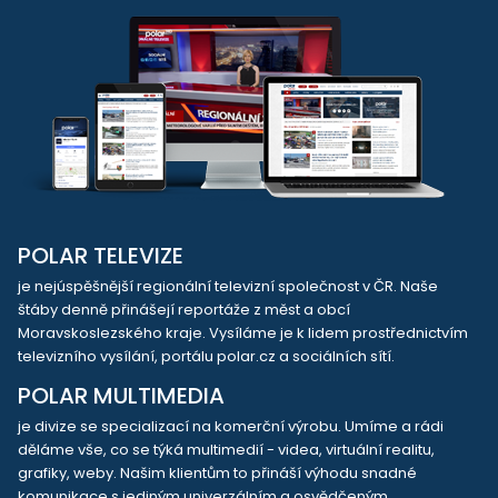
POLAR TELEVIZE
je nejúspěšnější regionální televizní společnost v ČR. Naše
štáby denně přinášejí reportáže z měst a obcí
Moravskoslezského kraje. Vysíláme je k lidem prostřednictvím
televizního vysílání, portálu polar.cz a sociálních sítí.
POLAR MULTIMEDIA
je divize se specializací na komerční výrobu. Umíme a rádi
děláme vše, co se týká multimedií - videa, virtuální realitu,
grafiky, weby. Našim klientům to přináší výhodu snadné
komunikace s jediným univerzálním a osvědčeným