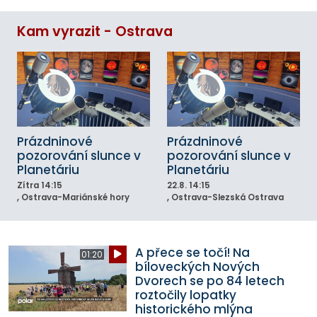
Kam vyrazit - Ostrava
Prázdninové
Prázdninové
pozorování slunce v
pozorování slunce v
Planetáriu
Planetáriu
Zítra
14:15
22.8.
14:15
, Ostrava-Mariánské hory
, Ostrava-Slezská Ostrava
A přece se točí! Na
01:20
bíloveckých Nových
Dvorech se po 84 letech
roztočily lopatky
historického mlýna