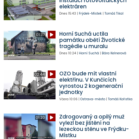
instalaci fotovoltaických
elektráren
Dnes
15:43
|
Frýdek-Místek
|
Tomáš Tikal
Horní Suchá uctila
01:37
památku obětí Životické
tragédie u muralu
Dnes
10:24
|
Horní Suchá
|
Bára Kelnerová
OZO bude mít vlastní
02:44
elektřinu. V Kunčicích
vyrostou 2 kogenerační
jednotky
Včera
10:06
|
Ostrava-město
|
Tomáš Kořistka
Zdrogovaný a opilý muž
01:20
vylezl bez jištění na
lezeckou stěnu ve Frýdku-
Místku