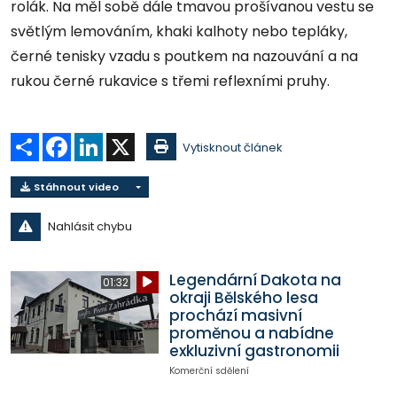
rolák. Na měl sobě dále tmavou prošívanou vestu se
světlým lemováním, khaki kalhoty nebo tepláky,
černé tenisky vzadu s poutkem na nazouvání a na
rukou černé rukavice s třemi reflexními pruhy.
Sdílet
Facebook
LinkedIn
X
Vytisknout článek
Stáhnout video
Nahlásit chybu
Legendární Dakota na
01:32
okraji Bělského lesa
prochází masivní
proměnou a nabídne
exkluzivní gastronomii
Komerční sdělení