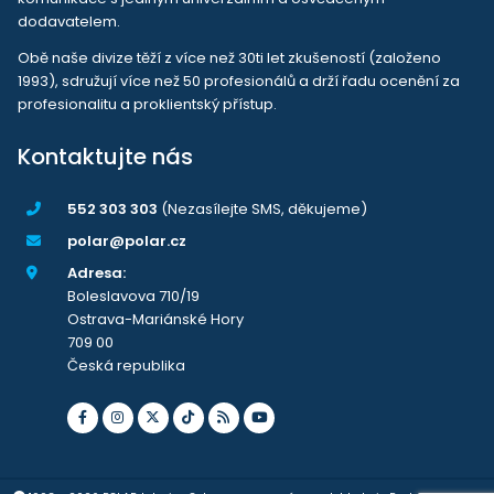
dodavatelem.
Obě naše divize těží z více než 30ti let zkušeností (založeno
1993), sdružují více než 50 profesionálů a drží řadu ocenění za
profesionalitu a proklientský přístup.
Kontaktujte nás
552 303 303
(Nezasílejte SMS, děkujeme)
polar@polar.cz
Adresa:
Boleslavova 710/19
Ostrava-Mariánské Hory
709 00
Česká republika