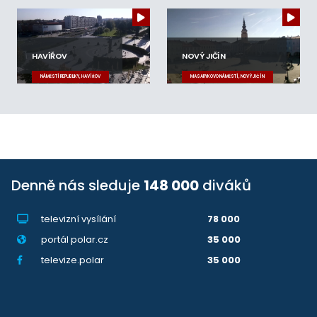
HAVÍŘOV
NOVÝ JIČÍN
NÁMĚSTÍ REPUBLIKY, HAVÍŘOV
MASARYKOVO NÁMĚSTÍ, NOVÝ JIČÍN
Denně nás sleduje
148 000
diváků
televizní vysílání
78 000
portál polar.cz
35 000
televize.polar
35 000