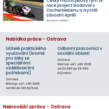
Český motocyklový tým SP
race project bodoval v
Oscherslebenu a zrychlil
závodní Aprilii
Komerční sdělení
Nabídka práce - Ostrava
Učitelé praktického
Odborní pracovníci v
vyučování (kromě
sociální oblasti
pro žáky se
Ostrava
speciálními
Nástup: od 1. září 2026
vzdělávacími
od 32 060 do 35 450
potřebami)
Kč/měsíc
Ostrava
Nástup: od 1. září 2026
od 160 do 190 Kč/hod.
Nejnovější zprávy - Ostrava