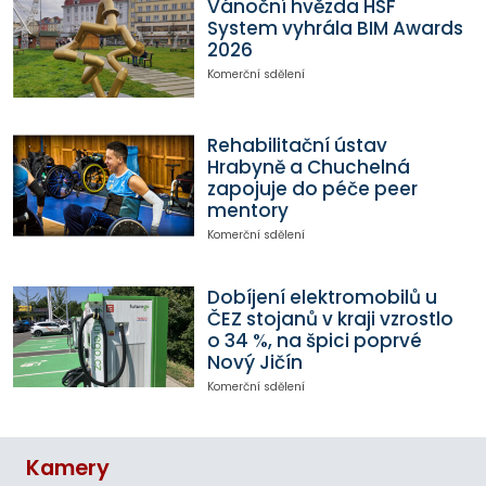
Vánoční hvězda HSF
System vyhrála BIM Awards
2026
Komerční sdělení
Rehabilitační ústav
Hrabyně a Chuchelná
zapojuje do péče peer
mentory
Komerční sdělení
Dobíjení elektromobilů u
ČEZ stojanů v kraji vzrostlo
o 34 %, na špici poprvé
Nový Jičín
Komerční sdělení
Kamery