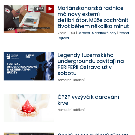
Mariánskohorská radnice
01:56
má nový externí
defibrilátor. Může zachránit
život během několika minut
Včera
19:04
|
Ostrava-Mariánské hory
|
Yvona
Fajtová
Legendy tuzemského
undergroundu zavítají na
PERIFERII Ostrava už v
sobotu
Komerční sdělení
ČPZP vyzývá k darování
krve
Komerční sdělení