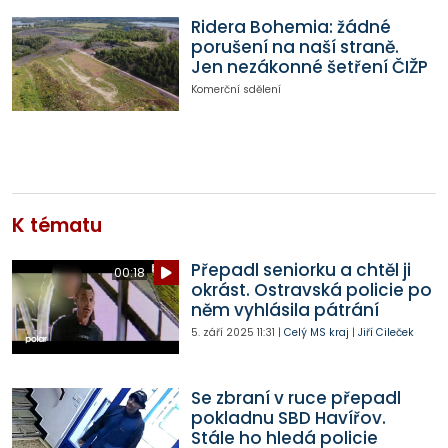
Ridera Bohemia: žádné
porušení na naší straně.
Jen nezákonné šetření ČIŽP
Komerční sdělení
K tématu
Přepadl seniorku a chtěl ji
00:18
okrást. Ostravská policie po
něm vyhlásila pátrání
5. září 2025
11:31
|
Celý MS kraj
|
Jiří Cileček
Se zbraní v ruce přepadl
pokladnu SBD Havířov.
Stále ho hledá policie