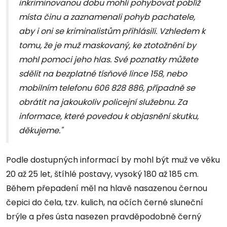
inkriminovanou dobu mohli pohybovat poblíž
místa činu a zaznamenali pohyb pachatele,
aby i oni se kriminalistům přihlásili. Vzhledem k
tomu, že je muž maskovaný, ke ztotožnění by
mohl pomoci jeho hlas. Své poznatky můžete
sdělit na bezplatné tísňové lince 158, nebo
mobilním telefonu 606 828 886, případně se
obrátit na jakoukoliv policejní služebnu. Za
informace, které povedou k objasnění skutku,
děkujeme."
Podle dostupných informací by mohl být muž ve věku
20 až 25 let, štíhlé postavy, vysoký 180 až 185 cm.
Během přepadení měl na hlavě nasazenou černou
čepici do čela, tzv. kulich, na očích černé sluneční
brýle a přes ústa nasezen pravděpodobně černý