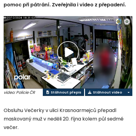
pomoc při pátrání. Zveřejnila i video z přepadení.
Přehrát
video
video: Policie ČR
Stáhnout přepis
Stáhnout video
Obsluhu Večerky v ulici Krasnoarmejců přepadl
maskovaný muž v neděli 20. října kolem půl sedmé
večer.