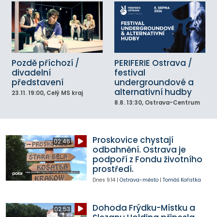
Pozdě příchozí /
PERIFERIE Ostrava /
divadelní
festival
představení
undergroundové a
alternativní hudby
23.11.
19:00
, Celý MS kraj
8.8.
13:30
, Ostrava-Centrum
Proskovice chystají
02:46
odbahnění. Ostrava je
podpoří z Fondu životního
prostředí.
Dnes
9:14
|
Ostrava-město
|
Tomáš Kořistka
Dohoda Frýdku-Místku a
02:53