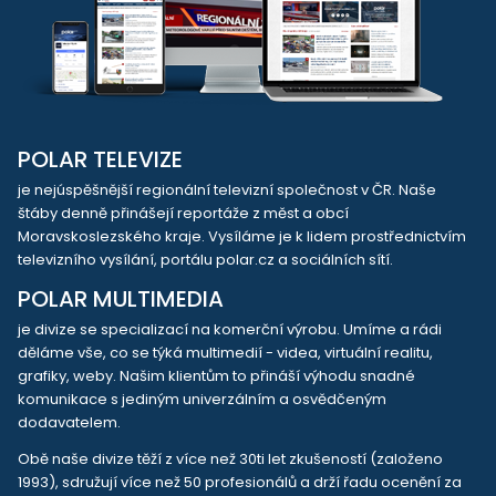
POLAR TELEVIZE
je nejúspěšnější regionální televizní společnost v ČR. Naše
štáby denně přinášejí reportáže z měst a obcí
Moravskoslezského kraje. Vysíláme je k lidem prostřednictvím
televizního vysílání, portálu polar.cz a sociálních sítí.
POLAR MULTIMEDIA
je divize se specializací na komerční výrobu. Umíme a rádi
děláme vše, co se týká multimedií - videa, virtuální realitu,
grafiky, weby. Našim klientům to přináší výhodu snadné
komunikace s jediným univerzálním a osvědčeným
dodavatelem.
Obě naše divize těží z více než 30ti let zkušeností (založeno
1993), sdružují více než 50 profesionálů a drží řadu ocenění za