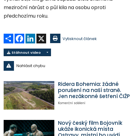
meziroční nárůst o půl kila na osobu oproti
předchozímu roku.
Sdílet
Facebook
LinkedIn
X
Vytisknout článek
Stáhnout video
Nahlásit chybu
Ridera Bohemia: žádné
porušení na naší straně.
Jen nezákonné šetření ČIŽP
Komerční sdělení
Nový český film Bojovník
ukáže ikonická místa
Ostravy, místní ho uvidí