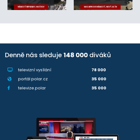
NÁMĚSTÍ REPUBLIKY, HAVÍŘOV
MASARYKOVO NÁMĚSTÍ, NOVÝ JIČÍN
Denně nás sleduje
148 000
diváků
televizní vysílání
78 000
portál polar.cz
35 000
televize.polar
35 000