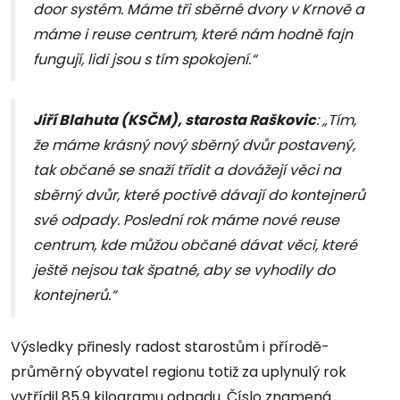
door systém. Máme tři sběrné dvory v Krnově a
máme i reuse centrum, které nám hodně fajn
fungují, lidi jsou s tím spokojení.“
Jiří Blahuta (KSČM), starosta Raškovic
: „Tím,
že máme krásný nový sběrný dvůr postavený,
tak občané se snaží třídit a dovážejí věci na
sběrný dvůr, které poctivě dávají do kontejnerů
své odpady. Poslední rok máme nové reuse
centrum, kde můžou občané dávat věci, které
ještě nejsou tak špatné, aby se vyhodily do
kontejnerů.“
Výsledky přinesly radost starostům i přírodě-
průměrný obyvatel regionu totiž za uplynulý rok
vytřídil 85,9 kilogramu odpadu. Číslo znamená