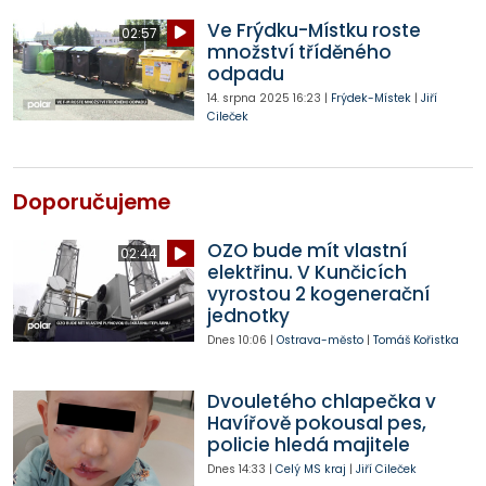
Ve Frýdku-Místku roste
02:57
množství tříděného
odpadu
14. srpna 2025
16:23
|
Frýdek-Místek
|
Jiří
Cileček
Doporučujeme
OZO bude mít vlastní
02:44
elektřinu. V Kunčicích
vyrostou 2 kogenerační
jednotky
Dnes
10:06
|
Ostrava-město
|
Tomáš Kořistka
Dvouletého chlapečka v
Havířově pokousal pes,
policie hledá majitele
Dnes
14:33
|
Celý MS kraj
|
Jiří Cileček