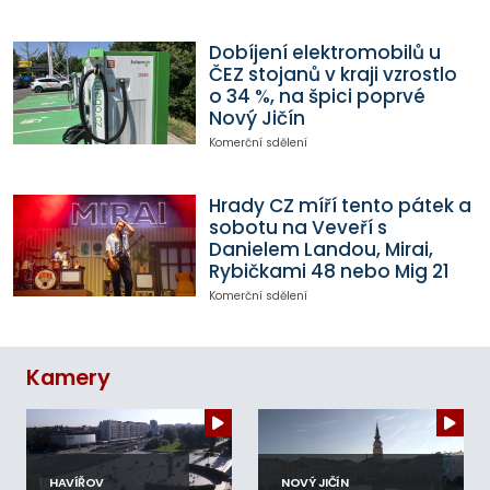
Dobíjení elektromobilů u
ČEZ stojanů v kraji vzrostlo
o 34 %, na špici poprvé
Nový Jičín
Komerční sdělení
Hrady CZ míří tento pátek a
sobotu na Veveří s
Danielem Landou, Mirai,
Rybičkami 48 nebo Mig 21
Komerční sdělení
Kamery
HAVÍŘOV
NOVÝ JIČÍN