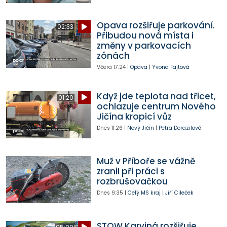
Opava rozšiřuje parkování.
02:33
Přibudou nová místa i
změny v parkovacích
zónách
Včera
17:24
|
Opava
|
Yvona Fajtová
Když jde teplota nad třicet,
01:20
ochlazuje centrum Nového
Jičína kropicí vůz
Dnes
11:26
|
Nový Jičín
|
Petra Dorazilová
Muž v Příboře se vážně
zranil při práci s
rozbrušovačkou
Dnes
9:35
|
Celý MS kraj
|
Jiří Cileček
STOW Karviná rozšiřuje