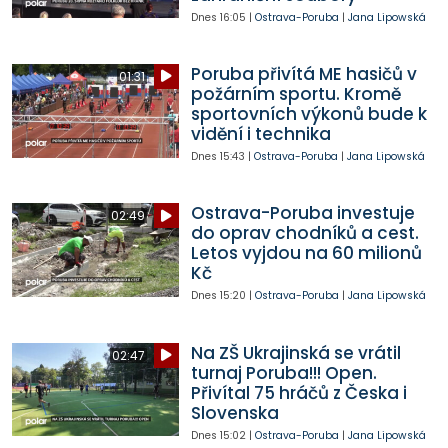
Dnes
16:05
|
Ostrava-Poruba
|
Jana Lipowská
Poruba přivítá ME hasičů v
01:31
požárním sportu. Kromě
sportovních výkonů bude k
vidění i technika
Dnes
15:43
|
Ostrava-Poruba
|
Jana Lipowská
Ostrava-Poruba investuje
02:49
do oprav chodníků a cest.
Letos vyjdou na 60 milionů
Kč
Dnes
15:20
|
Ostrava-Poruba
|
Jana Lipowská
Na ZŠ Ukrajinská se vrátil
02:47
turnaj Poruba!!! Open.
Přivítal 75 hráčů z Česka i
Slovenska
Dnes
15:02
|
Ostrava-Poruba
|
Jana Lipowská