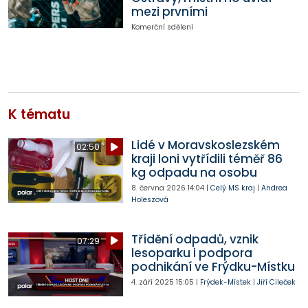
mezi prvními
Komerční sdělení
K tématu
Lidé v Moravskoslezském
02:50
kraji loni vytřídili téměř 86
kg odpadu na osobu
8. června 2026
14:04
|
Celý MS kraj
|
Andrea
Holeszová
Třídění odpadů, vznik
07:29
lesoparku i podpora
podnikání ve Frýdku-Místku
4. září 2025
15:05
|
Frýdek-Místek
|
Jiří Cileček