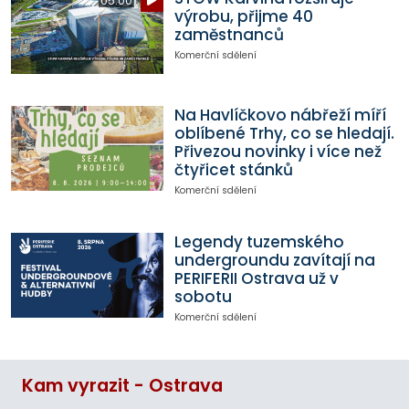
05:00
výrobu, přijme 40
zaměstnanců
Komerční sdělení
Na Havlíčkovo nábřeží míří
oblíbené Trhy, co se hledají.
Přivezou novinky i více než
čtyřicet stánků
Komerční sdělení
Legendy tuzemského
undergroundu zavítají na
PERIFERII Ostrava už v
sobotu
Komerční sdělení
Kam vyrazit - Ostrava