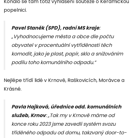
Konalo se tam totiž vyhlášení soutěže o Keramickou
popelnici.
Pavel Staněk (SPD), radní MS kraje
:
„Vyhodnocujeme města a obce dle počtu
obyvatel v procentuální vytříděnosti těch
komodit, jako je plast, papír, sklo a snižováním
podílu toho komunálního odpadu.“
Nejlépe třídí lidé v Krnově, Raškovicích, Morávce a
Krásné.
Pavla Hajková, úřednice odd. komunálních
služeb, Krnov
: „Tak my v Krnově máme od
konce roku 2023 jsme zavedli systém svozu
tříděného odpadu od domu, takzvaný door-to-