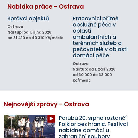
Nabídka práce - Ostrava
Správci objektů
Pracovníci přímé
obslužné péče v
Ostrava
oblasti
Nástup: od 1. října 2026
ambulantních a
od 31 410 do 40 310 Kč/měsíc
terénních služeb a
pečovatelé v oblasti
domácí péče
Ostrava
Nástup: od 1. září 2026
od 30 000 do 33 000
Kč/měsíc
Nejnovější zprávy - Ostrava
Porubu 20. srpna roztančí
01:33
Folklor bez hranic. Festival
nabídne domácí u
zahraniční soubory