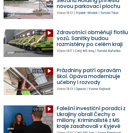
Slezanu Holding přinesla
novou parkovací plochu
Včera
16:12
|
Frýdek-Místek
|
Tomáš Tikal
Zdravotníci obměňují flotilu
01:18
vozů. Sanitky budou
rozmístěny po celém kraji
Včera
14:17
|
Celý MS kraj
|
Tomáš Kořistka
Prázdniny patří opravám
02:56
škol. Opava modernizuje
učebny i rozvody
Včera
18:13
|
Opava
|
Yvona Fajtová
Falešní investiční poradci z
03:02
Ukrajiny obrali Čechy o
miliony. Kriminalisté z MS
kraje zasahovali v Kyjevě
Včera
10:14
|
Celý MS kraj
|
Anna Břenková