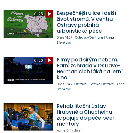
Bezpečnější ulice i delší
01:25
život stromů. V centru
Ostravy probíhá
arboristická péče
Dnes
14:27
|
Ostrava-Centrum
|
Anna
Břenková
Filmy pod širým nebem.
01:20
Farní zahrada v Ostravě-
Heřmanicích láká na letní
kino
Dnes
9:45
|
Ostrava-Slezská Ostrava
|
Anna
Břenková
Rehabilitační ústav
Hrabyně a Chuchelná
zapojuje do péče peer
mentory
Komerční sdělení