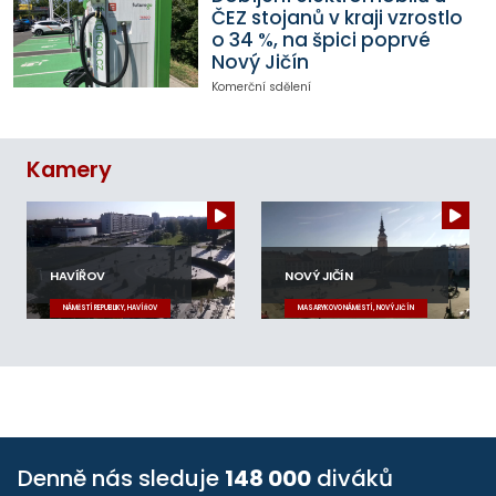
ČEZ stojanů v kraji vzrostlo
o 34 %, na špici poprvé
Nový Jičín
Komerční sdělení
Kamery
HAVÍŘOV
NOVÝ JIČÍN
NÁMĚSTÍ REPUBLIKY, HAVÍŘOV
MASARYKOVO NÁMĚSTÍ, NOVÝ JIČÍN
Denně nás sleduje
148 000
diváků