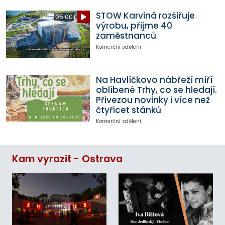
STOW Karviná rozšiřuje
05:00
výrobu, přijme 40
zaměstnanců
Komerční sdělení
Na Havlíčkovo nábřeží míří
oblíbené Trhy, co se hledají.
Přivezou novinky i více než
čtyřicet stánků
Komerční sdělení
Kam vyrazit - Ostrava