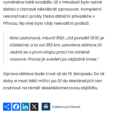
vyměněna také svodidla. Už v minulosti bylo nutné
dálnici v Ostravě několikrát opravovat. Kompletní
rekonstrukcí prošly třeba dálniční přivaděče v
Přívozu. Na vině bylo vždy nekvalitní podloží.
Nina Ledvinová, mluvčí ŘSD: „Od pondělí 19.10. je
částečně, a to od 355 km, uzavřena dálnice D1.
Jedná se o první etapu prací na zvlněné
vozovce. Provoz je sveden po objízdné trase.“
Oprava dálnice bude trvat až do 15. listopadu. Do té
doby si musí řidiči mířící po D1 do Mariánských Hor
zvyknout na téměř desetikilometrovou objížďku.
Sdílet
Facebook
LinkedIn
X
Vytisknout článek