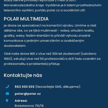
štáby denně přinášejí reportáže z měst a obcí
Moravskoslezského kraje. Vysíláme je k lidem prostřednictvím
televizního vysílání, portálu polar.cz a sociálních sítí.
POLAR MULTIMEDIA
je divize se specializací na komerční výrobu. Umíme a rádi
děláme vše, co se týká multimedií - videa, virtuální realitu,
grafiky, weby. Našim klientům to přináší výhodu snadné
komunikace s jediným univerzálním a osvědčeným
dodavatelem.
Obě naše divize těží z více než 30ti let zkušeností (založeno
1993), sdružují více než 50 profesionálů a drží řadu ocenění za
profesionalitu a proklientský přístup.
Kontaktujte nás
552 303 303
(Nezasílejte SMS, děkujeme)
polar@polar.cz
Adresa:
Boleslavova 710/19