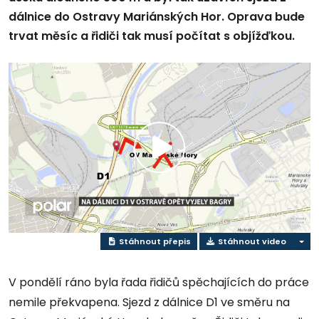
dálnice do Ostravy Mariánských Hor. Oprava bude
trvat měsíc a řidiči tak musí počítat s objížďkou.
Přehrát
video
Stáhnout přepis
Stáhnout video
V pondělí ráno byla řada řidičů spěchajících do práce
nemile překvapena. Sjezd z dálnice D1 ve směru na