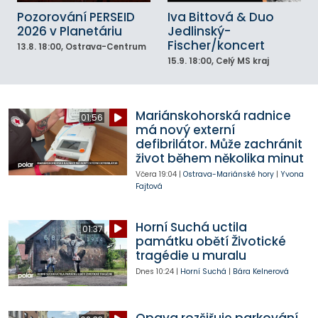
Pozorování PERSEID
Iva Bittová & Duo
2026 v Planetáriu
Jedlinský-
Fischer/koncert
13.8.
18:00
, Ostrava-Centrum
15.9.
18:00
, Celý MS kraj
Mariánskohorská radnice
01:56
má nový externí
defibrilátor. Může zachránit
život během několika minut
Včera
19:04
|
Ostrava-Mariánské hory
|
Yvona
Fajtová
Horní Suchá uctila
01:37
památku obětí Životické
tragédie u muralu
Dnes
10:24
|
Horní Suchá
|
Bára Kelnerová
Opava rozšiřuje parkování.