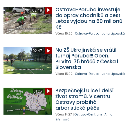
Ostrava-Poruba investuje
02:49
do oprav chodníků a cest.
Letos vyjdou na 60 milionů
Kč
Včera
15:20
|
Ostrava-Poruba
|
Jana Lipowská
Na ZŠ Ukrajinská se vrátil
02:47
turnaj Poruba!!! Open.
Přivítal 75 hráčů z Česka i
Slovenska
Včera
15:02
|
Ostrava-Poruba
|
Jana Lipowská
Bezpečnější ulice i delší
01:25
život stromů. V centru
Ostravy probíhá
arboristická péče
Včera
14:27
|
Ostrava-Centrum
|
Anna
Břenková