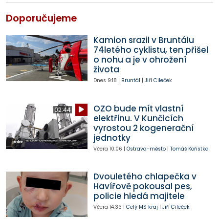
Doporučujeme
Kamion srazil v Bruntálu
74letého cyklistu, ten přišel
o nohu a je v ohrožení
života
Dnes
9:18
|
Bruntál
|
Jiří Cileček
OZO bude mít vlastní
02:44
elektřinu. V Kunčicích
vyrostou 2 kogenerační
jednotky
Včera
10:06
|
Ostrava-město
|
Tomáš Kořistka
Dvouletého chlapečka v
Havířově pokousal pes,
policie hledá majitele
Včera
14:33
|
Celý MS kraj
|
Jiří Cileček