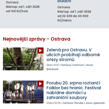
budov
Ostrava
Nástup: od 1. září 2026
Ostrava
od 140 Kč/hod.
Nástup: od 1. září 2026
od 22 400 do 40 000
Kč/měsíc
Nejnovější zprávy - Ostrava
Zelená pro Ostravu. V
01:42
ulicích probíhají odborné
ořezy stromů
Dnes
15:15
|
Ostrava-Centrum
|
Anna
Břenková
Porubu 20. srpna roztančí
01:33
Folklor bez hranic. Festival
nabídne domácí u
zahraniční soubory
Včera
16:05
|
Ostrava-Poruba
|
Jana Lipowská