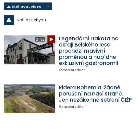
Stáhnout video
Nahlásit chybu
Legendární Dakota na
01:32
okraji Bělského lesa
prochází masivní
proměnou a nabídne
exkluzivní gastronomii
Komerční sdělení
Ridera Bohemia: žádné
porušení na naší straně.
Jen nezákonné šetření ČIŽP
Komerční sdělení