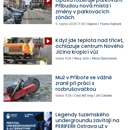
02:33
Přibudou nová místa i
změny v parkovacích
zónách
5. srpna 2026
17:24
|
Opava
|
Yvona Fajtová
Když jde teplota nad třicet,
01:20
ochlazuje centrum Nového
Jičína kropicí vůz
Včera
11:26
|
Nový Jičín
|
Petra Dorazilová
Muž v Příboře se vážně
zranil při práci s
rozbrušovačkou
Včera
9:35
|
Celý MS kraj
|
Jiří Cileček
Legendy tuzemského
undergroundu zavítají na
PERIFERII Ostrava už v