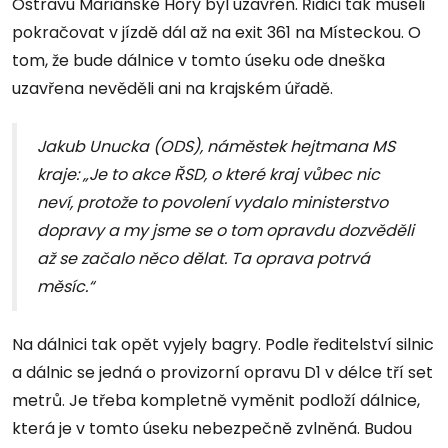
Ostravu Mariánské Hory byl uzavřen. Řidiči tak museli
pokračovat v jízdě dál až na exit 361 na Místeckou. O
tom, že bude dálnice v tomto úseku ode dneška
uzavřena nevěděli ani na krajském úřadě.
Jakub Unucka (ODS), náměstek hejtmana MS
kraje: „Je to akce ŘSD, o které kraj vůbec nic
neví, protože to povolení vydalo ministerstvo
dopravy a my jsme se o tom opravdu dozvěděli
až se začalo něco dělat. Ta oprava potrvá
měsíc.“
Na dálnici tak opět vyjely bagry. Podle ředitelství silnic
a dálnic se jedná o provizorní opravu D1 v délce tří set
metrů. Je třeba kompletně vyměnit podloží dálnice,
která je v tomto úseku nebezpečně zvlněná. Budou