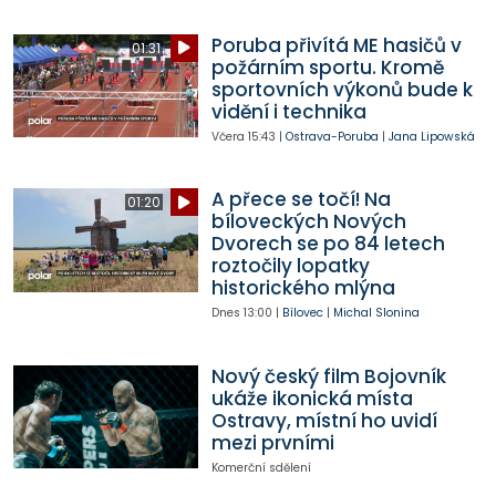
Poruba přivítá ME hasičů v
01:31
požárním sportu. Kromě
sportovních výkonů bude k
vidění i technika
Včera
15:43
|
Ostrava-Poruba
|
Jana Lipowská
A přece se točí! Na
01:20
bíloveckých Nových
Dvorech se po 84 letech
roztočily lopatky
historického mlýna
Dnes
13:00
|
Bílovec
|
Michal Slonina
Nový český film Bojovník
ukáže ikonická místa
Ostravy, místní ho uvidí
mezi prvními
Komerční sdělení