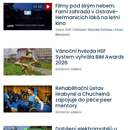
Filmy pod širým nebem.
01:20
Farní zahrada v Ostravě-
Heřmanicích láká na letní
kino
Včera
9:45
|
Ostrava-Slezská Ostrava
|
Anna
Břenková
Vánoční hvězda HSF
System vyhrála BIM Awards
2026
Komerční sdělení
Rehabilitační ústav
Hrabyně a Chuchelná
zapojuje do péče peer
mentory
Komerční sdělení
Dobíjení elektromobilů u