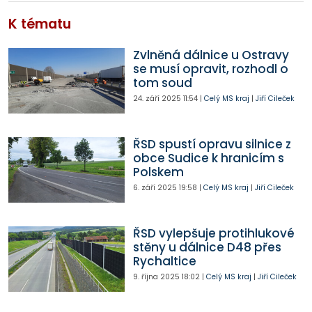
K tématu
Zvlněná dálnice u Ostravy
se musí opravit, rozhodl o
tom soud
24. září 2025
11:54
|
Celý MS kraj
|
Jiří Cileček
ŘSD spustí opravu silnice z
obce Sudice k hranicím s
Polskem
6. září 2025
19:58
|
Celý MS kraj
|
Jiří Cileček
ŘSD vylepšuje protihlukové
stěny u dálnice D48 přes
Rychaltice
9. října 2025
18:02
|
Celý MS kraj
|
Jiří Cileček