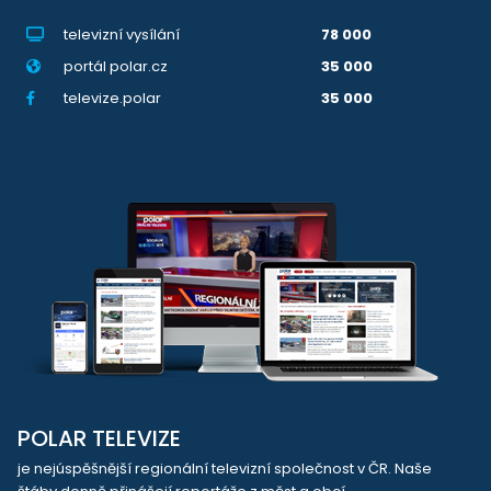
televizní vysílání
78 000
portál polar.cz
35 000
televize.polar
35 000
POLAR TELEVIZE
je nejúspěšnější regionální televizní společnost v ČR. Naše