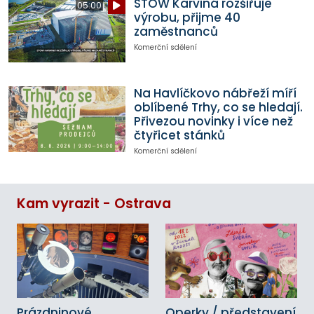
STOW Karviná rozšiřuje
05:00
výrobu, přijme 40
zaměstnanců
Komerční sdělení
Na Havlíčkovo nábřeží míří
oblíbené Trhy, co se hledají.
Přivezou novinky i více než
čtyřicet stánků
Komerční sdělení
Kam vyrazit - Ostrava
Prázdninové
Operky / představení