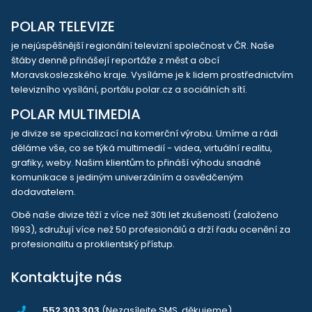
POLAR TELEVIZE
je nejúspěšnější regionální televizní společnost v ČR. Naše
štáby denně přinášejí reportáže z měst a obcí
Moravskoslezského kraje. Vysíláme je k lidem prostřednictvím
televizního vysílání, portálu polar.cz a sociálních sítí.
POLAR MULTIMEDIA
je divize se specializací na komerční výrobu. Umíme a rádi
děláme vše, co se týká multimedií - videa, virtuální realitu,
grafiky, weby. Našim klientům to přináší výhodu snadné
komunikace s jediným univerzálním a osvědčeným
dodavatelem.
Obě naše divize těží z více než 30ti let zkušeností (založeno
1993), sdružují více než 50 profesionálů a drží řadu ocenění za
profesionalitu a proklientský přístup.
Kontaktujte nás
552 303 303
(Nezasílejte SMS, děkujeme)