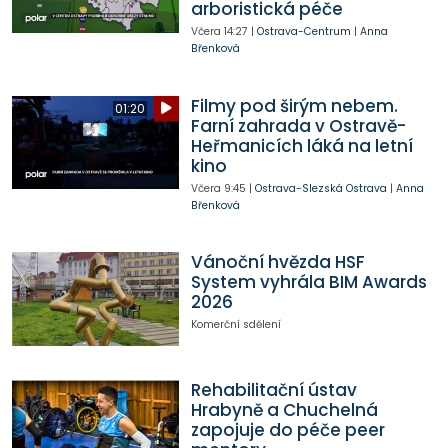
arboristická péče
Včera
14:27
|
Ostrava-Centrum
|
Anna
Břenková
Filmy pod širým nebem.
01:20
Farní zahrada v Ostravě-
Heřmanicích láká na letní
kino
Včera
9:45
|
Ostrava-Slezská Ostrava
|
Anna
Břenková
Vánoční hvězda HSF
System vyhrála BIM Awards
2026
Komerční sdělení
Rehabilitační ústav
Hrabyně a Chuchelná
zapojuje do péče peer