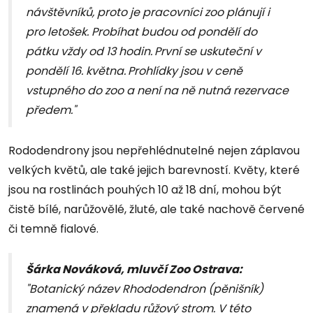
návštěvníků, proto je pracovníci zoo plánují i
pro letošek. Probíhat budou od pondělí do
pátku vždy od 13 hodin.
První se uskuteční v
pondělí 16. května.
Prohlídky jsou v ceně
vstupného do zoo a není na ně nutná rezervace
předem."
Rododendrony jsou nepřehlédnutelné nejen záplavou
velkých květů, ale také jejich barevností. Květy, které
jsou na rostlinách pouhých 10 až 18 dní, mohou být
čistě bílé, narůžovělé, žluté, ale také nachově červené
či temně fialové.
Šárka Nováková, mluvčí Zoo Ostrava:
"Botanický název
Rhododendron
(pěnišník)
znamená v překladu růžový strom. V této