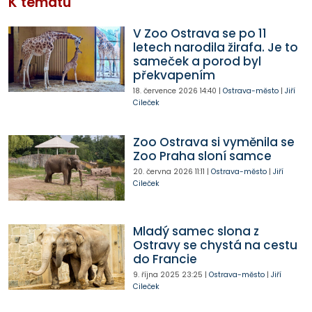
K tématu
V Zoo Ostrava se po 11
letech narodila žirafa. Je to
sameček a porod byl
překvapením
18. července 2026
14:40
|
Ostrava-město
|
Jiří
Cileček
Zoo Ostrava si vyměnila se
Zoo Praha sloní samce
20. června 2026
11:11
|
Ostrava-město
|
Jiří
Cileček
Mladý samec slona z
Ostravy se chystá na cestu
do Francie
9. října 2025
23:25
|
Ostrava-město
|
Jiří
Cileček