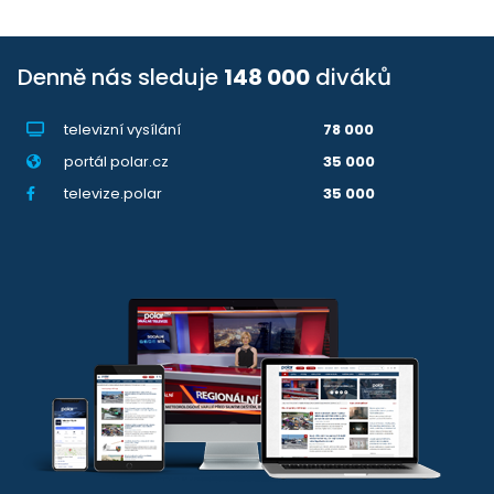
Denně nás sleduje
148 000
diváků
televizní vysílání
78 000
portál polar.cz
35 000
televize.polar
35 000