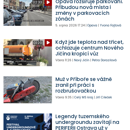
Opava rozšiřuje parkování.
02:33
Přibudou nová místa i
změny v parkovacích
zónách
5. srpna 2026
17:24
|
Opava
|
Yvona Fajtová
Když jde teplota nad třicet,
01:20
ochlazuje centrum Nového
Jičína kropicí vůz
Včera
11:26
|
Nový Jičín
|
Petra Dorazilová
Muž v Příboře se vážně
zranil při práci s
rozbrušovačkou
Včera
9:35
|
Celý MS kraj
|
Jiří Cileček
Legendy tuzemského
undergroundu zavítají na
PERIFERII Ostrava už v