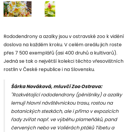
Rododendrony a azalky jsou v ostravské zoo k vidění
doslova na každém kroku. V celém areálu jich roste
přes 7 500 exemplářů (asi 400 druhů a kultivarů).
Jedná se tak o největší kolekci těchto vřesovištních
rostlin v České republice i na Slovensku.
Šárka Nováková, mluvčí Zoo Ostrava:
"Rozkvétající rododendrony (pěnišníky) a azalky
lemují hlavní návštěvnickou trasu, rostou na
botanických stezkách, ale i přímo v expozicích
řady zvířat např. ve výběhu plameňáků, pand
červených nebo ve Voliérách ptáků Tibetu a