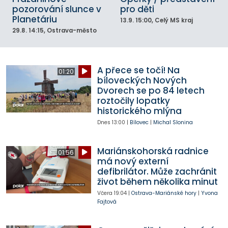
pozorování slunce v
pro děti
Planetáriu
13.9.
15:00
, Celý MS kraj
29.8.
14:15
, Ostrava-město
A přece se točí! Na
01:20
bíloveckých Nových
Dvorech se po 84 letech
roztočily lopatky
historického mlýna
Dnes
13:00
|
Bílovec
|
Michal Slonina
Mariánskohorská radnice
01:56
má nový externí
defibrilátor. Může zachránit
život během několika minut
Včera
19:04
|
Ostrava-Mariánské hory
|
Yvona
Fajtová