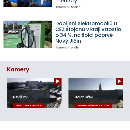
mentory
Komerční sdělení
Dobíjení elektromobilů u
ČEZ stojanů v kraji vzrostlo
o 34 %, na špici poprvé
Nový Jičín
Komerční sdělení
Kamery
HAVÍŘOV
NOVÝ JIČÍN
NÁMĚSTÍ REPUBLIKY, HAVÍŘOV
MASARYKOVO NÁMĚSTÍ, NOVÝ JIČÍN