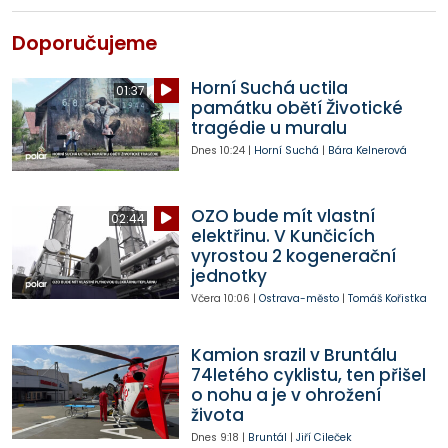
Doporučujeme
Horní Suchá uctila
01:37
památku obětí Životické
tragédie u muralu
Dnes
10:24
|
Horní Suchá
|
Bára Kelnerová
OZO bude mít vlastní
02:44
elektřinu. V Kunčicích
vyrostou 2 kogenerační
jednotky
Včera
10:06
|
Ostrava-město
|
Tomáš Kořistka
Kamion srazil v Bruntálu
74letého cyklistu, ten přišel
o nohu a je v ohrožení
života
Dnes
9:18
|
Bruntál
|
Jiří Cileček