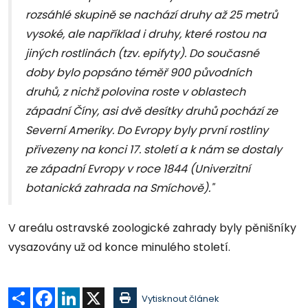
rozsáhlé skupině se nachází druhy až 25 metrů
vysoké, ale například i druhy, které rostou na
jiných rostlinách (tzv. epifyty). Do současné
doby bylo popsáno téměř 900 původních
druhů, z nichž polovina roste v oblastech
západní Číny, asi dvě desítky druhů pochází ze
Severní Ameriky. Do Evropy byly první rostliny
přivezeny na konci 17. století a k nám se dostaly
ze západní Evropy v roce 1844 (Univerzitní
botanická zahrada na Smíchově)."
V areálu ostravské zoologické zahrady byly pěnišníky
vysazovány už od konce minulého století.
Sdílet
Facebook
LinkedIn
X
Vytisknout článek