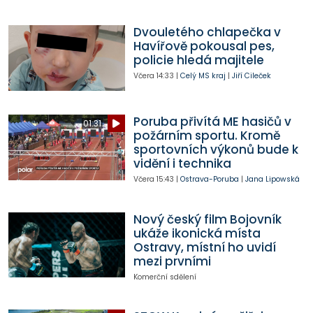
Dvouletého chlapečka v
Havířově pokousal pes,
policie hledá majitele
Včera
14:33
|
Celý MS kraj
|
Jiří Cileček
Poruba přivítá ME hasičů v
01:31
požárním sportu. Kromě
sportovních výkonů bude k
vidění i technika
Včera
15:43
|
Ostrava-Poruba
|
Jana Lipowská
Nový český film Bojovník
ukáže ikonická místa
Ostravy, místní ho uvidí
mezi prvními
Komerční sdělení