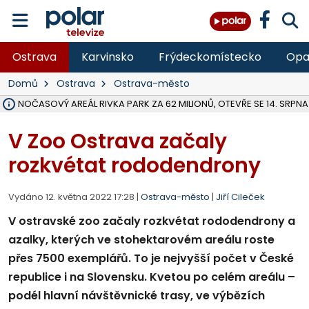
Ostrava
Karvinsko
Frýdeckomístecko
Opa
Domů
Ostrava
Ostrava-město
VOLNOČASOVÝ AREÁL RIVKA PARK ZA 62 MILIONŮ, OTEVŘE SE 14. SRPNA
NA SLEZSKÉ HARTĚ PŘIBYLO SINIC, VODA MÁ HORŠÍ KVALITU, HYGIENI
ÚOHS DAL ZÁTORU POKUTU 100 000 ZA CHYBY V ZAKÁZCE NA OBN
AREÁL LODIČEK V KARVINÉ SE PŘIPRAVUJE NA VELKOU REKONSTRUKC
KARVINÁ ZNÁ BUDOUCÍ PODOBU AREÁLU LODIČKY V PARKU BOŽEN
CYKLISTU (74) SRAZIL V BRUNTÁLU KAMION, JE V OHROŽENÍ ŽIVOTA,
POLICIE HLEDÁ PŘÍPADNÉ SVĚDKY, KTEŘÍ POMŮŽOU OBJASNIT PRŮ
RADNÍ OSTRAVY A POSLANKYNĚ A. HOFFMANNOVÁ ZA PIRÁTY PODA
NA POSTUP MINISTERSTVA ŽIVOTNÍHO PROSTŘEDÍ V KAUZE HALDY 
MUŽ V PŘÍBOŘE SE VÁŽNĚ ZRANIL PŘI PRÁCI S ROZBRUŠOVAČKOU, I
SLEZSKÁ OSTRAVA PŘIPRAVUJE PROJEKTOVOU DOKUMENTACI PRO 
PODEZŘELÝ BALÍČEK ZASTAVIL PROVOZ NA NÁDRAŽÍ VE F-M, ČEKÁ 
CHLAPEČKA (2) V HAVÍŘOVĚ POKOUSAL PES, POLICIE HLEDÁ MAJITEL
MS KRAJ VYBUDUJE ZA 40 MILIONŮ V JABLUNKOVĚ NOVÝ MOST PŘES O
FOTBALISTA LAURI LAINE SE VRACÍ Z BANÍKU OSTRAVA NA PŮL ROK
V Zoo Ostrava začaly
rozkvétat rododendrony
Vydáno 12. května 2022 17:28 |
Ostrava-město
|
Jiří Cileček
V ostravské zoo začaly rozkvétat rododendrony a
azalky, kterých ve stohektarovém areálu roste
přes 7500 exemplářů. To je nejvyšší počet v České
republice i na Slovensku. Kvetou po celém areálu –
podél hlavní návštěvnické trasy, ve výbězích