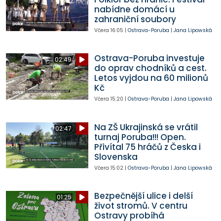
nabídne domácí u
zahraniční soubory
Včera
16:05
|
Ostrava-Poruba
|
Jana Lipowská
Ostrava-Poruba investuje
02:49
do oprav chodníků a cest.
Letos vyjdou na 60 milionů
Kč
Včera
15:20
|
Ostrava-Poruba
|
Jana Lipowská
Na ZŠ Ukrajinská se vrátil
02:47
turnaj Poruba!!! Open.
Přivítal 75 hráčů z Česka i
Slovenska
Včera
15:02
|
Ostrava-Poruba
|
Jana Lipowská
Bezpečnější ulice i delší
01:25
život stromů. V centru
Ostravy probíhá