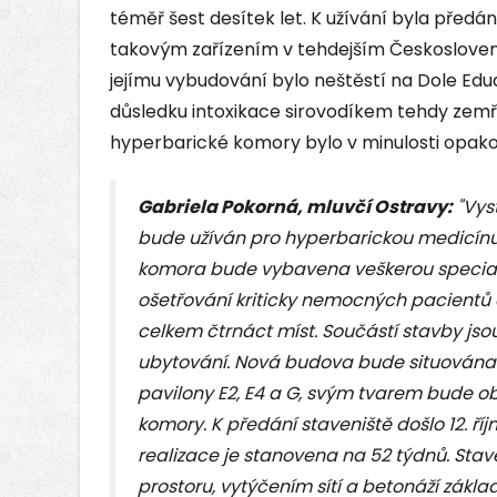
téměř šest desítek let. K užívání byla předán
takovým zařízením v tehdejším Českosloven
jejímu vybudování bylo neštěstí na Dole Edu
důsledku intoxikace sirovodíkem tehdy zemř
hyperbarické komory bylo v minulosti opa
Gabriela Pokorná, mluvčí Ostravy:
"Vys
bude užíván pro hyperbarickou medicínu
komora bude vybavena veškerou special
ošetřování kriticky nemocných pacientů
celkem čtrnáct míst. Součástí stavby js
ubytování. Nová budova bude situována 
pavilony E2, E4 a G, svým tvarem bude ob
komory. K předání staveniště došlo 12. ří
realizace je stanovena na 52 týdnů. Sta
prostoru, vytýčením sítí a betonáží základ