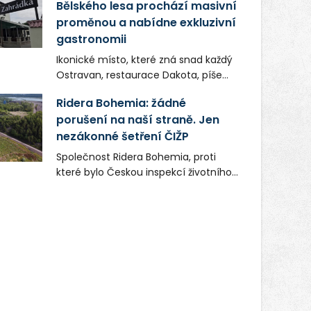
Bělského lesa prochází masivní
proměnou a nabídne exkluzivní
gastronomii
Ikonické místo, které zná snad každý
Ostravan, restaurace Dakota, píše
novou kapitolu. Silná mateřská
Ridera Bohemia: žádné
společnost Dang Investment Group
porušení na naší straně. Jen
s.r.o. investuje do projektu přes 50
nezákonné šetření ČIŽP
milionů korun. Cílem je přinést
Ostravě dva špičkové gastronomické
Společnost Ridera Bohemia, proti
koncepty, které v regionu dosud
které bylo Českou inspekcí životního
chyběly, luxusní středomořskou
prostředí (ČIŽP) čtyři roky vedeno
kuchyni a autentickou asijskou
vykonstruované řízení, při realizaci
gastronomii.
OVS na heřmanické haldě
postupovala v souladu se zákonem a
zadáním státního podniku DIAMO a v
této souvislosti nelze hovořit o
žádném odpadu. Ridera od počátku
označovala řízení ČIŽP za nezákonné
a domáhala se práva na spravedlivý