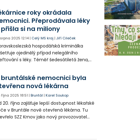
řízení Krnov, jehož zřizovatelem je MSK.
árně tak skončil unikátní projekt změny
ékárnice roky okrádala
ovozovatele nemocnic.
emocnici. Přeprodávala léky
 přišla si na miliony
. srpna 2025
12:14
|
Celý MS kraj
|
Jiří Cileček
ravskoslezská hospodářská kriminálka
šetřuje ojedinělý případ nelegálního
eftování s léky. Téměř šedesátiletá žena,
erá pracovala v lékárně nemocnice, měla
ce než 10 let přeprodávat léky z nemocnice
 bruntálské nemocnici byla
přebírat klienty ve svůj prospěch. Škoda
tevřena nová lékárna
mocnici přesahuje 11 milionů korun a žena
 měla obohatit o ještě vyšší částku. Peníze
. října 2025
18:51
|
Bruntál
|
Karel Soukop
ratila za dům a cestování.
 20. října zajišťuje lepší dostupnost lékařské
če v Bruntále nově otevřená lékárna. Tu
evřelo SZZ Krnov jako nový provozovatel
mocnice. Pacienti v Bruntále si tak mohou
zvednout své léky přímo v místě jejich
edepsání.