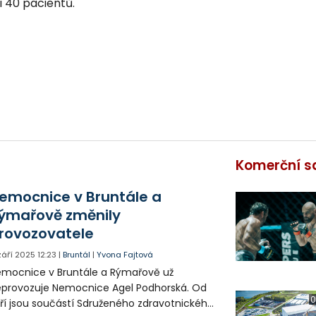
i 40 pacientů.
Komerční s
emocnice v Bruntále a
ýmařově změnily
rovozovatele
 září 2025
12:23
|
Bruntál
|
Yvona Fajtová
mocnice v Bruntále a Rýmařově už
provozuje Nemocnice Agel Podhorská. Od
0
ří jsou součástí Sdruženého zdravotnického