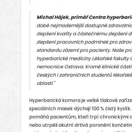
Michal Hájek, primář Centra hyperbari
době nejmodernější dostupné zdravotnic
zlepšení kvality a částečnému zlepšení d
zlepšení pracovních podmínek pro zdrav
standardu zázemí pro pacienty. Naše pra
hyperbarické medicíny Lékařské fakulty O
nemocnice Ostrava. Kromě klinické části 
českých i zahraničních studentů lékařské 
oblasti."
Hyperbarická komora je velké tlakové zaříz
speciálních masek dýchají 100 % čistý kyslík
pomáhá pacientům, kteří trpí chronickými
nebo utrpěli akutní drtivá poranění končetin.