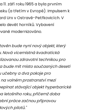
a 11. září roku 1965 a byla prvním
sku (a třetím v Evropě). Impulsem k
ard Urx v Ostravě-Petřkovicích. V
elo devět horníků. Vybavení
kovaně modernizováno.
tavěn bude nyní nový objekt, který
. Nová vícemístná kvadratická
izovanou zdravotní technikou pro
 a bude mít místo současných deseti
ou učebny a dva pokoje pro
na volném prostranství mezi
epínat stávající objekt hyperbarické
jna letošního roku, přičemž doba
vební práce začnou přípravou
ových pilotů."