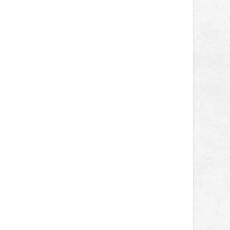
správní proces.
a MNO; zdroj: Jiří Zerzoň