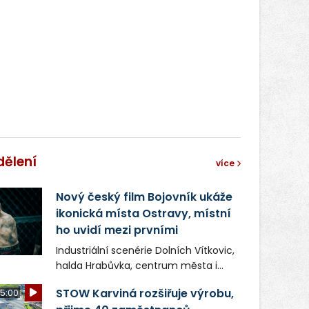
dělení
více
Nový český film Bojovník ukáže
ikonická místa Ostravy, místní
ho uvidí mezi prvními
Industriální scenérie Dolních Vítkovic,
halda Hrabůvka, centrum města i
další ikonická místa Ostravy se objeví
STOW Karviná rozšiřuje výrobu,
5:00
v novém filmu Bojovník, který vstoupí