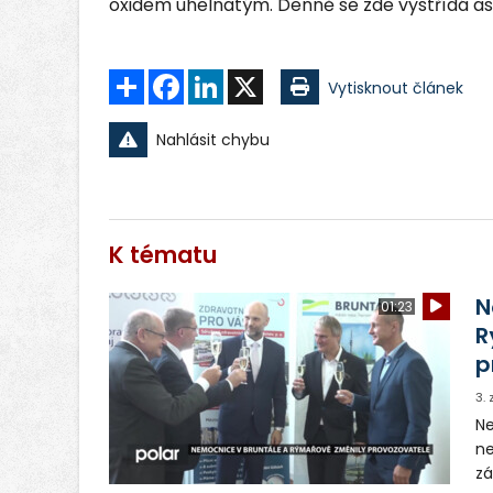
oxidem uhelnatým. Denně se zde vystřídá as
Sdílet
Facebook
LinkedIn
X
Vytisknout článek
Nahlásit chybu
K tématu
N
01:23
R
p
3.
Ne
ne
zá