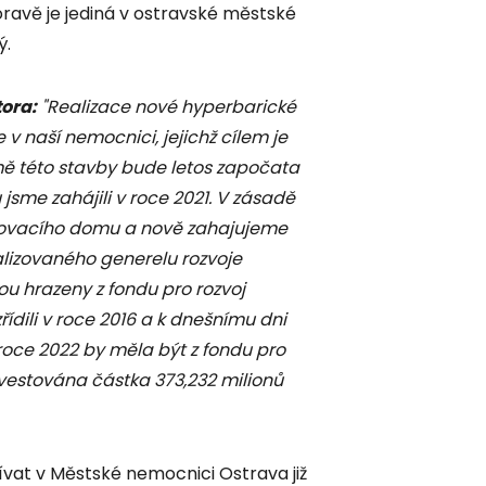
ravě je jediná v ostravské městské
ý.
ora:
"Realizace nové hyperbarické
e v naší nemocnici, jejichž cílem je
mě této stavby bude letos započata
jsme zahájili v roce 2021. V zásadě
kovacího domu a nově zahajujeme
alizovaného generelu rozvoje
u hrazeny z fondu pro rozvoj
ídili v roce 2016 a k dnešnímu dni
 V roce 2022 by měla být z fondu pro
vestována částka 373,232 milionů
vat v Městské nemocnici Ostrava již