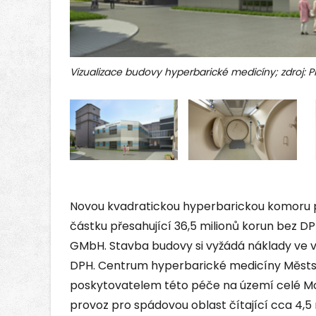
Vizualizace budovy hyperbarické medicíny; zdroj: 
Novou kvadratickou hyperbarickou komoru 
částku přesahující 36,5 milionů korun bez DP
GMbH. Stavba budovy si vyžádá náklady ve v
DPH. Centrum hyperbarické medicíny Městs
poskytovatelem této péče na území celé Mor
provoz pro spádovou oblast čítající cca 4,5 m