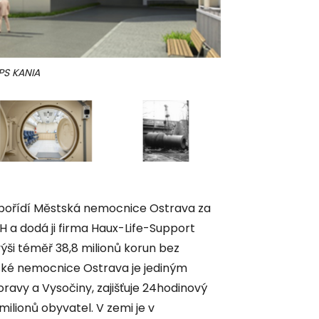
PPS KANIA
Hyperbarická komor
pořídí Městská nemocnice Ostrava za
H a dodá ji firma Haux-Life-Support
ýši téměř 38,8 milionů korun bez
ké nemocnice Ostrava je jediným
avy a Vysočiny, zajišťuje 24hodinový
ilionů obyvatel. V zemi je v