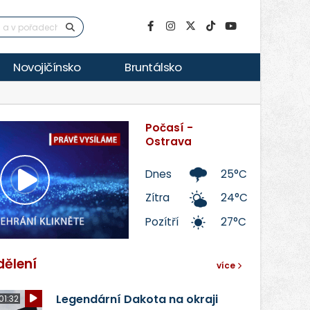
Novojičínsko
Bruntálsko
Počasí -
Ostrava
Dnes
25°C
Přehrát
Zítra
24°C
Pozítří
27°C
video
dělení
více
Legendární Dakota na okraji
01:32