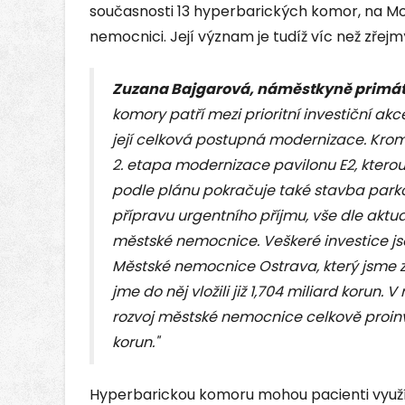
současnosti 13 hyperbarických komor, na Mo
nemocnici. Její význam je tudíž víc než zřejm
Zuzana Bajgarová, náměstkyně primát
komory patří mezi prioritní investiční akc
její celková postupná modernizace. Kro
2. etapa modernizace pavilonu E2, kterou 
podle plánu pokračuje také stavba par
přípravu urgentního příjmu, vše dle aktu
městské nemocnice. Veškeré investice jso
Městské nemocnice Ostrava, který jsme zř
jme do něj vložili již 1,704 miliard korun.
rozvoj městské nemocnice celkově proin
korun."
Hyperbarickou komoru mohou pacienti využí