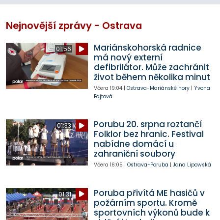
Nejnovější zprávy - Ostrava
Mariánskohorská radnice
01:56
má nový externí
defibrilátor. Může zachránit
život během několika minut
Včera
19:04
|
Ostrava-Mariánské hory
|
Yvona
Fajtová
Porubu 20. srpna roztančí
01:33
Folklor bez hranic. Festival
nabídne domácí u
zahraniční soubory
Včera
16:05
|
Ostrava-Poruba
|
Jana Lipowská
Poruba přivítá ME hasičů v
01:31
požárním sportu. Kromě
sportovních výkonů bude k