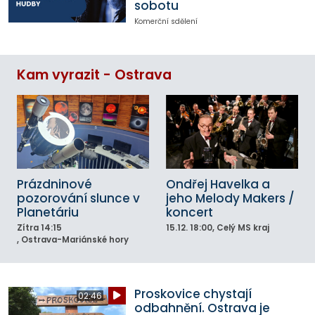
sobotu
Komerční sdělení
Kam vyrazit - Ostrava
Prázdninové
Ondřej Havelka a
pozorování slunce v
jeho Melody Makers /
Planetáriu
koncert
Zítra
14:15
15.12.
18:00
, Celý MS kraj
, Ostrava-Mariánské hory
Proskovice chystají
02:46
odbahnění. Ostrava je