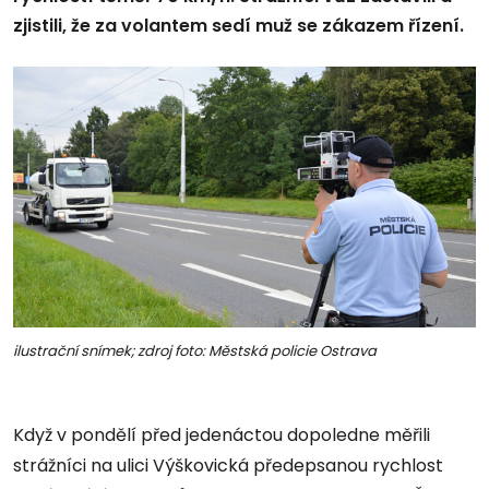
zjistili, že za volantem sedí muž se zákazem řízení.
ilustrační snímek; zdroj foto: Městská policie Ostrava
Když v pondělí před jedenáctou dopoledne měřili
strážníci na ulici Výškovická předepsanou rychlost