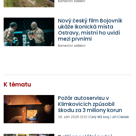
Komerční sdělení
Nový český film Bojovník
ukáže ikonická místa
Ostravy, místní ho uvidí
mezi prvními
Komerční sdělení
K tématu
Požár autoservisu v
Klimkovicích způsobil
škodu za 3 miliony korun
26. září 2025
12:13
|
Celý MS kraj
|
Jiří Cileček