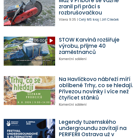
Muž v Příboře se vážně
zranil při práci s
rozbrušovačkou
Včera
9:35
|
Celý MS kraj
|
Jiří Cileček
STOW Karviná rozšiřuje
05:00
výrobu, přijme 40
zaměstnanců
Komerční sdělení
Na Havlíčkovo nábřeží míří
oblíbené Trhy, co se hledají.
Přivezou novinky i více než
čtyřicet stánků
Komerční sdělení
Legendy tuzemského
undergroundu zavítají na
PERIFERII Ostrava už v