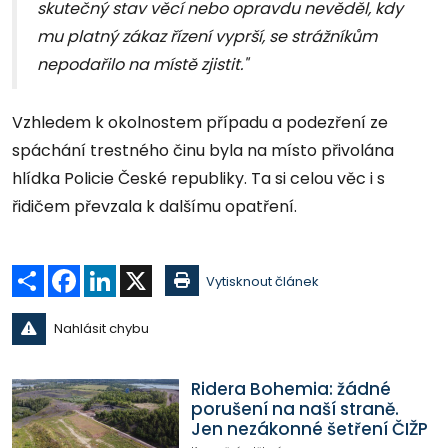
skutečný stav věcí nebo opravdu nevěděl, kdy
mu platný zákaz řízení vyprší, se strážníkům
nepodařilo na místě zjistit."
Vzhledem k okolnostem případu a podezření ze
spáchání trestného činu byla na místo přivolána
hlídka Policie České republiky. Ta si celou věc i s
řidičem převzala k dalšímu opatření.
Sdílet
Facebook
LinkedIn
X
Vytisknout článek
Nahlásit chybu
Ridera Bohemia: žádné
porušení na naší straně.
Jen nezákonné šetření ČIŽP