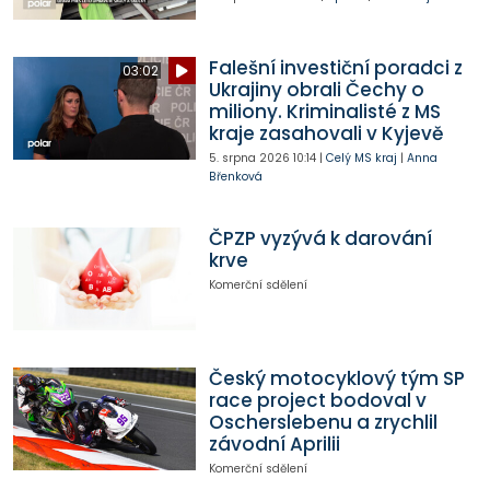
Falešní investiční poradci z
03:02
Ukrajiny obrali Čechy o
miliony. Kriminalisté z MS
kraje zasahovali v Kyjevě
5. srpna 2026
10:14
|
Celý MS kraj
|
Anna
Břenková
ČPZP vyzývá k darování
krve
Komerční sdělení
Český motocyklový tým SP
race project bodoval v
Oscherslebenu a zrychlil
závodní Aprilii
Komerční sdělení