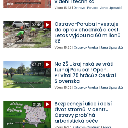
vidění i technika
Včera
15:43
|
Ostrava-Poruba
|
Jana Lipowská
Ostrava-Poruba investuje
02:49
do oprav chodníků a cest.
Letos vyjdou na 60 milionů
Kč
Včera
15:20
|
Ostrava-Poruba
|
Jana Lipowská
Na ZŠ Ukrajinská se vrátil
02:47
turnaj Poruba!!! Open.
Přivítal 75 hráčů z Česka i
Slovenska
Včera
15:02
|
Ostrava-Poruba
|
Jana Lipowská
Bezpečnější ulice i delší
01:25
život stromů. V centru
Ostravy probíhá
arboristická péče
Včera
14:27
|
Ostrava-Centrum
|
Anna