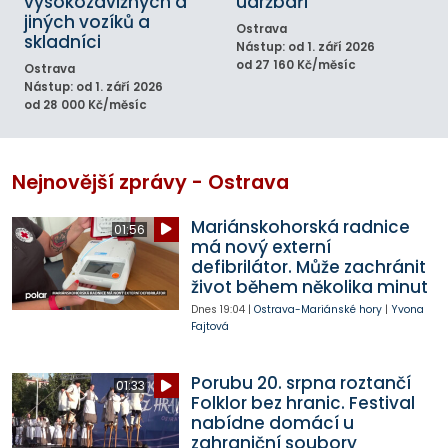
vysokozdvižných a
údržbáři
jiných vozíků a
Ostrava
skladníci
Nástup: od 1. září 2026
od 27 160 Kč/měsíc
Ostrava
Nástup: od 1. září 2026
od 28 000 Kč/měsíc
Nejnovější zprávy - Ostrava
Mariánskohorská radnice
01:56
má nový externí
defibrilátor. Může zachránit
život během několika minut
Dnes
19:04
|
Ostrava-Mariánské hory
|
Yvona
Fajtová
Porubu 20. srpna roztančí
01:33
Folklor bez hranic. Festival
nabídne domácí u
zahraniční soubory