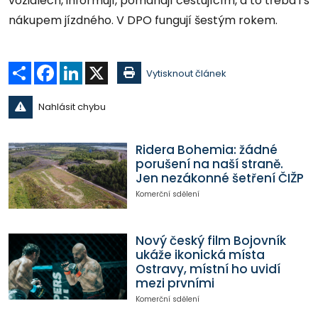
vozidlech, informují, pomáhají cestujícím, a to třeba i s
nákupem jízdného. V DPO fungují šestým rokem.
Sdílet
Facebook
LinkedIn
X
Vytisknout článek
Nahlásit chybu
Ridera Bohemia: žádné
porušení na naší straně.
Jen nezákonné šetření ČIŽP
Komerční sdělení
Nový český film Bojovník
ukáže ikonická místa
Ostravy, místní ho uvidí
mezi prvními
Komerční sdělení