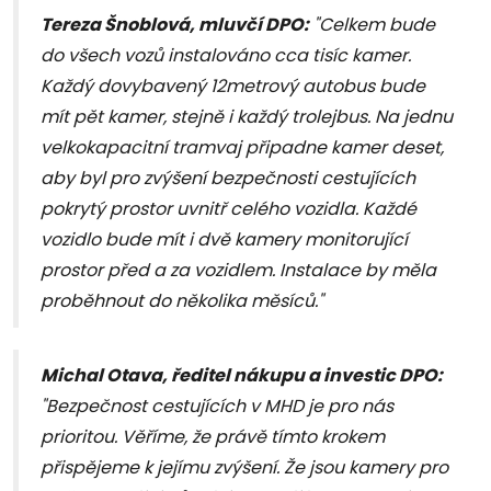
Tereza Šnoblová, mluvčí DPO:
"Celkem bude
do všech vozů instalováno cca tisíc kamer.
Každý dovybavený 12metrový autobus bude
mít pět kamer, stejně i každý trolejbus. Na jednu
velkokapacitní tramvaj připadne kamer deset,
aby byl pro zvýšení bezpečnosti cestujících
pokrytý prostor uvnitř celého vozidla. Každé
vozidlo bude mít i dvě kamery monitorující
prostor před a za vozidlem. Instalace by měla
proběhnout do několika měsíců."
Michal Otava, ředitel nákupu a investic DPO:
"
Bezpečnost cestujících v MHD je pro nás
prioritou. Věříme, že právě tímto krokem
přispějeme k jejímu zvýšení.
Že jsou kamery pro