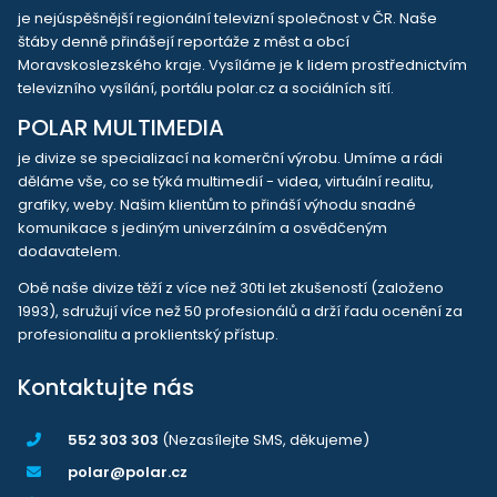
je nejúspěšnější regionální televizní společnost v ČR. Naše
štáby denně přinášejí reportáže z měst a obcí
Moravskoslezského kraje. Vysíláme je k lidem prostřednictvím
televizního vysílání, portálu polar.cz a sociálních sítí.
POLAR MULTIMEDIA
je divize se specializací na komerční výrobu. Umíme a rádi
děláme vše, co se týká multimedií - videa, virtuální realitu,
grafiky, weby. Našim klientům to přináší výhodu snadné
komunikace s jediným univerzálním a osvědčeným
dodavatelem.
Obě naše divize těží z více než 30ti let zkušeností (založeno
1993), sdružují více než 50 profesionálů a drží řadu ocenění za
profesionalitu a proklientský přístup.
Kontaktujte nás
552 303 303
(Nezasílejte SMS, děkujeme)
polar@polar.cz