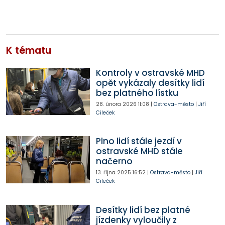
K tématu
Kontroly v ostravské MHD
opět vykázaly desítky lidí
bez platného lístku
28. února 2026
11:08
|
Ostrava-město
|
Jiří
Cileček
Plno lidí stále jezdí v
ostravské MHD stále
načerno
13. října 2025
16:52
|
Ostrava-město
|
Jiří
Cileček
Desítky lidí bez platné
jízdenky vyloučily z