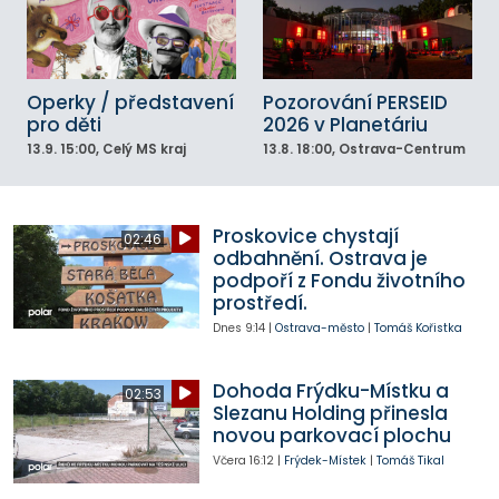
Operky / představení
Pozorování PERSEID
pro děti
2026 v Planetáriu
13.9.
15:00
, Celý MS kraj
13.8.
18:00
, Ostrava-Centrum
Proskovice chystají
02:46
odbahnění. Ostrava je
podpoří z Fondu životního
prostředí.
Dnes
9:14
|
Ostrava-město
|
Tomáš Kořistka
Dohoda Frýdku-Místku a
02:53
Slezanu Holding přinesla
novou parkovací plochu
Včera
16:12
|
Frýdek-Místek
|
Tomáš Tikal