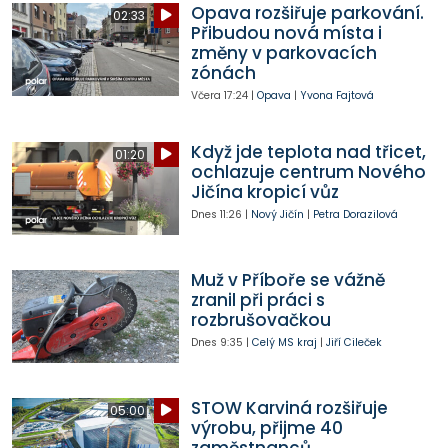
Opava rozšiřuje parkování.
02:33
Přibudou nová místa i
změny v parkovacích
zónách
Včera
17:24
|
Opava
|
Yvona Fajtová
Když jde teplota nad třicet,
01:20
ochlazuje centrum Nového
Jičína kropicí vůz
Dnes
11:26
|
Nový Jičín
|
Petra Dorazilová
Muž v Příboře se vážně
zranil při práci s
rozbrušovačkou
Dnes
9:35
|
Celý MS kraj
|
Jiří Cileček
STOW Karviná rozšiřuje
05:00
výrobu, přijme 40
zaměstnanců