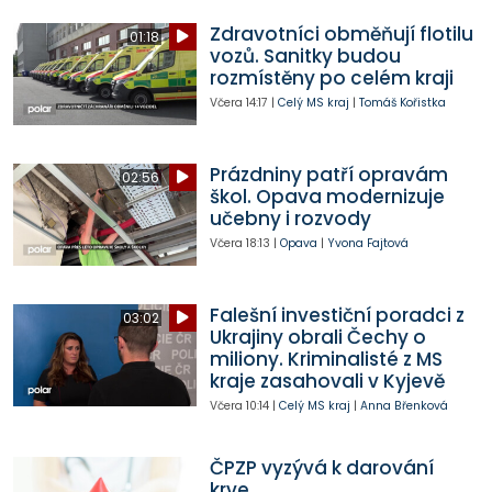
Zdravotníci obměňují flotilu
01:18
vozů. Sanitky budou
rozmístěny po celém kraji
Včera
14:17
|
Celý MS kraj
|
Tomáš Kořistka
Prázdniny patří opravám
02:56
škol. Opava modernizuje
učebny i rozvody
Včera
18:13
|
Opava
|
Yvona Fajtová
Falešní investiční poradci z
03:02
Ukrajiny obrali Čechy o
miliony. Kriminalisté z MS
kraje zasahovali v Kyjevě
Včera
10:14
|
Celý MS kraj
|
Anna Břenková
ČPZP vyzývá k darování
krve