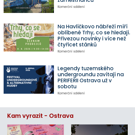
Komerční sdělení
Na Havlíčkovo nábřeží míří
oblíbené Trhy, co se hledají.
Přivezou novinky i více než
čtyřicet stánků
Komerční sdělení
Legendy tuzemského
undergroundu zavítají na
PERIFERII Ostrava už v
sobotu
Komerční sdělení
Kam vyrazit - Ostrava