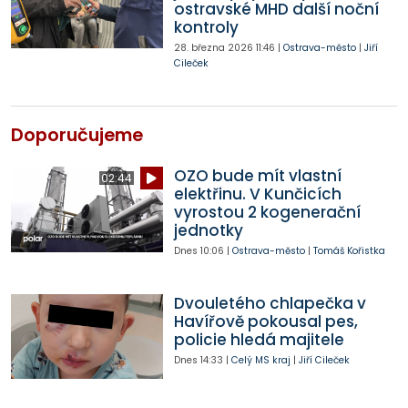
ostravské MHD další noční
kontroly
28. března 2026
11:46
|
Ostrava-město
|
Jiří
Cileček
Doporučujeme
OZO bude mít vlastní
02:44
elektřinu. V Kunčicích
vyrostou 2 kogenerační
jednotky
Dnes
10:06
|
Ostrava-město
|
Tomáš Kořistka
Dvouletého chlapečka v
Havířově pokousal pes,
policie hledá majitele
Dnes
14:33
|
Celý MS kraj
|
Jiří Cileček