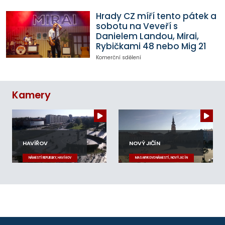
Hrady CZ míří tento pátek a
sobotu na Veveří s
Danielem Landou, Mirai,
Rybičkami 48 nebo Mig 21
Komerční sdělení
Kamery
HAVÍŘOV
NOVÝ JIČÍN
NÁMĚSTÍ REPUBLIKY, HAVÍŘOV
MASARYKOVO NÁMĚSTÍ, NOVÝ JIČÍN