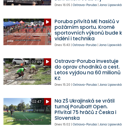
Dnes
16:05
|
Ostrava-Poruba
|
Jana Lipowská
Poruba přivítá ME hasičů v
01:31
požárním sportu. Kromě
sportovních výkonů bude k
vidění i technika
Dnes
15:43
|
Ostrava-Poruba
|
Jana Lipowská
Ostrava-Poruba investuje
02:49
do oprav chodníků a cest.
Letos vyjdou na 60 milionů
Kč
Dnes
15:20
|
Ostrava-Poruba
|
Jana Lipowská
Na ZŠ Ukrajinská se vrátil
02:47
turnaj Poruba!!! Open.
Přivítal 75 hráčů z Česka i
Slovenska
Dnes
15:02
|
Ostrava-Poruba
|
Jana Lipowská