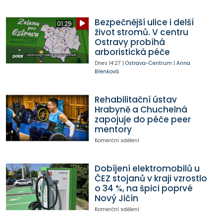
Bezpečnější ulice i delší
01:25
život stromů. V centru
Ostravy probíhá
arboristická péče
Dnes
14:27
|
Ostrava-Centrum
|
Anna
Břenková
Rehabilitační ústav
Hrabyně a Chuchelná
zapojuje do péče peer
mentory
Komerční sdělení
Dobíjení elektromobilů u
ČEZ stojanů v kraji vzrostlo
o 34 %, na špici poprvé
Nový Jičín
Komerční sdělení