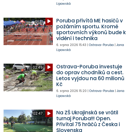
Lipowská
Poruba přivítá ME hasičů v
01:31
požárním sportu. Kromě
sportovních výkonů bude k
vidění i technika
6. srpna 2026
15:43
|
Ostrava-Poruba
|
Jana
Lipowská
Ostrava-Poruba investuje
02:49
do oprav chodníků a cest.
Letos vyjdou na 60 milionů
Kč
6. srpna 2026
15:20
|
Ostrava-Poruba
|
Jana
Lipowská
Na ZŠ Ukrajinská se vrátil
02:47
turnaj Poruba!!! Open.
Přivítal 75 hráčů z Česka i
Slovenska