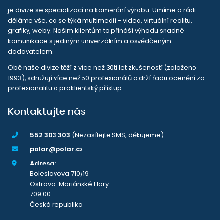
je divize se specializací na komerční výrobu. Umíme a rádi
děláme vše, co se týká multimedií - videa, virtuální realitu,
grafiky, weby. Našim klientům to přináší výhodu snadné
komunikace s jediným univerzálním a osvědčeným
dodavatelem.
Obě naše divize těží z více než 30ti let zkušeností (založeno
1993), sdružují více než 50 profesionálů a drží řadu ocenění za
profesionalitu a proklientský přístup.
Kontaktujte nás
552 303 303
(Nezasílejte SMS, děkujeme)
polar@polar.cz
Adresa:
Boleslavova 710/19
Ostrava-Mariánské Hory
709 00
Česká republika