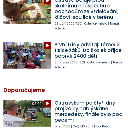
01:24
školnímu neúspěchu a
odchodům ze vzdělávání,
klíčoví jsou lidé v terénu
29. září 2025
11:52
|
Ostrava-město
|
Tomáš
Kořistka
První třídy přivítají téměř 3
01:17
tisíce žáků. Do školek přijde
poprvé 2400 dětí
28. srpna 2025
12:21
|
Ostrava-město
|
Tomáš
Kořistka
Doporučujeme
Ostravskem po čtyři dny
02:42
projížděly nablýskané
mercedesy, finále bylo pod
pecemi
Dnes
10:00
|
Celý MS kraj
|
Libor Běčák