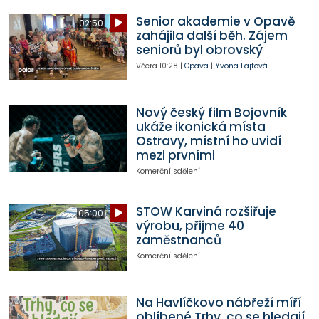
Senior akademie v Opavě
02:50
zahájila další běh. Zájem
seniorů byl obrovský
Včera
10:28
|
Opava
|
Yvona Fajtová
Nový český film Bojovník
ukáže ikonická místa
Ostravy, místní ho uvidí
mezi prvními
Komerční sdělení
STOW Karviná rozšiřuje
05:00
výrobu, přijme 40
zaměstnanců
Komerční sdělení
Na Havlíčkovo nábřeží míří
oblíbené Trhy, co se hledají.