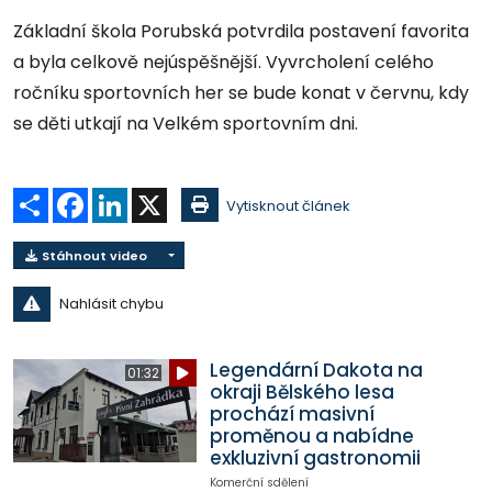
Základní škola Porubská potvrdila postavení favorita
a byla celkově nejúspěšnější. Vyvrcholení celého
ročníku sportovních her se bude konat v červnu, kdy
se děti utkají na Velkém sportovním dni.
Sdílet
Facebook
LinkedIn
X
Vytisknout článek
Stáhnout video
Nahlásit chybu
Legendární Dakota na
01:32
okraji Bělského lesa
prochází masivní
proměnou a nabídne
exkluzivní gastronomii
Komerční sdělení