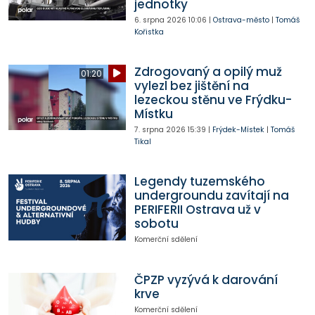
jednotky
6. srpna 2026
10:06
|
Ostrava-město
|
Tomáš
Kořistka
Zdrogovaný a opilý muž
01:20
vylezl bez jištění na
lezeckou stěnu ve Frýdku-
Místku
7. srpna 2026
15:39
|
Frýdek-Místek
|
Tomáš
Tikal
Legendy tuzemského
undergroundu zavítají na
PERIFERII Ostrava už v
sobotu
Komerční sdělení
ČPZP vyzývá k darování
krve
Komerční sdělení