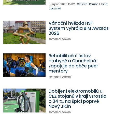
6. srpna 2026
15:02
|
Ostrava-Poruba
|
Jana
Lipowská
Vánoční hvězda HSF
System vyhrála BIM Awards
2026
Komerční sdělení
Rehabilitační ústav
Hrabyně a Chuchelná
zapojuje do péče peer
mentory
Komerční sdělení
Dobíjení elektromobilů u
ČEZ stojanů v kraji vzrostlo
o 34 %, na špici poprvé
Nový Jičín
Komerční sdělení