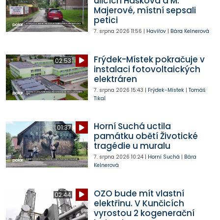
ulicích Haškova a M.
Majerové, místní sepsali
petici
7. srpna 2026
11:56
|
Havířov
|
Bára Kelnerová
Frýdek-Místek pokračuje v
02:53
instalaci fotovoltaických
elektráren
7. srpna 2026
15:43
|
Frýdek-Místek
|
Tomáš
Tikal
Horní Suchá uctila
01:37
památku obětí Životické
tragédie u muralu
7. srpna 2026
10:24
|
Horní Suchá
|
Bára
Kelnerová
OZO bude mít vlastní
02:44
elektřinu. V Kunčicích
vyrostou 2 kogenerační