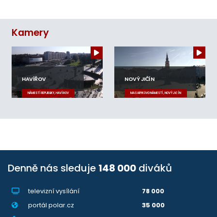
Kamery
HAVÍŘOV
NOVÝ JIČÍN
NÁMĚSTÍ REPUBLIKY, HAVÍŘOV
MASARYKOVO NÁMĚSTÍ, NOVÝ JIČÍN
Denně nás sleduje
148 000
diváků
televizní vysílání
78 000
portál polar.cz
35 000