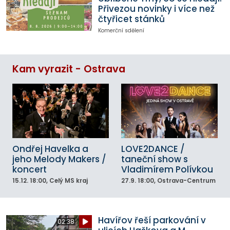
Přivezou novinky i více než
čtyřicet stánků
Komerční sdělení
Kam vyrazit - Ostrava
Ondřej Havelka a
LOVE2DANCE /
jeho Melody Makers /
taneční show s
koncert
Vladimírem Polívkou
15.12.
18:00
, Celý MS kraj
27.9.
18:00
, Ostrava-Centrum
Havířov řeší parkování v
02:38