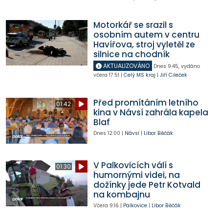
Motorkář se srazil s
osobním autem v centru
Havířova, stroj vyletěl ze
silnice na chodník
AKTUALIZOVÁNO
Dnes
9:45
,
vydáno
včera
17:51
|
Celý MS kraj
|
Jiří Cileček
Před promítáním letního
01:42
kina v Návsí zahrála kapela
Blaf
Dnes
12:00
|
Návsí
|
Libor Běčák
V Palkovicích válí s
01:30
humornými videi, na
dožínky jede Petr Kotvald
na kombajnu
Včera
9:16
|
Palkovice
|
Libor Běčák