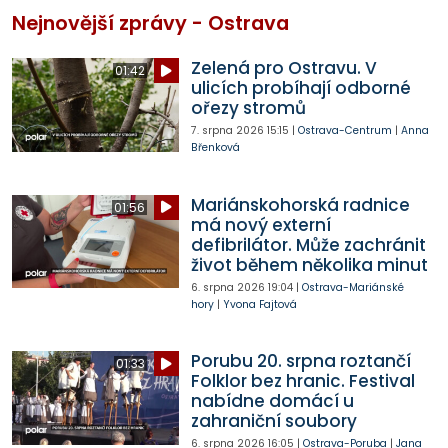
Nejnovější zprávy - Ostrava
Zelená pro Ostravu. V
01:42
ulicích probíhají odborné
ořezy stromů
7. srpna 2026
15:15
|
Ostrava-Centrum
|
Anna
Břenková
Mariánskohorská radnice
01:56
má nový externí
defibrilátor. Může zachránit
život během několika minut
6. srpna 2026
19:04
|
Ostrava-Mariánské
hory
|
Yvona Fajtová
Porubu 20. srpna roztančí
01:33
Folklor bez hranic. Festival
nabídne domácí u
zahraniční soubory
6. srpna 2026
16:05
|
Ostrava-Poruba
|
Jana