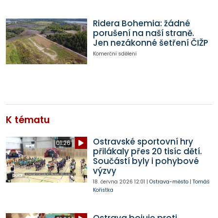
Ridera Bohemia: žádné
porušení na naší straně.
Jen nezákonné šetření ČIŽP
Komerční sdělení
K tématu
Ostravské sportovní hry
01:26
přilákaly přes 20 tisíc dětí.
Součástí byly i pohybové
výzvy
18. června 2026
12:01
|
Ostrava-město
|
Tomáš
Kořistka
Ostrava bojuje proti