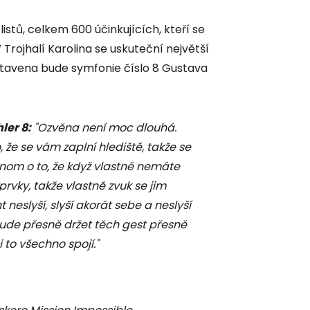
listů, celkem 600 účinkujících, kteří se
Trojhalí Karolina se uskuteční největší
dstavena bude symfonie číslo 8 Gustava
ler 8:
"Ozvěna není moc dlouhá.
 že se vám zaplní hlediště, takže se
enom o to, že když vlastně nemáte
vky, takže vlastně zvuk se jim
 neslyší, slyší akorát sebe a neslyší
bude přesně držet těch gest přesně
i to všechno spojí."