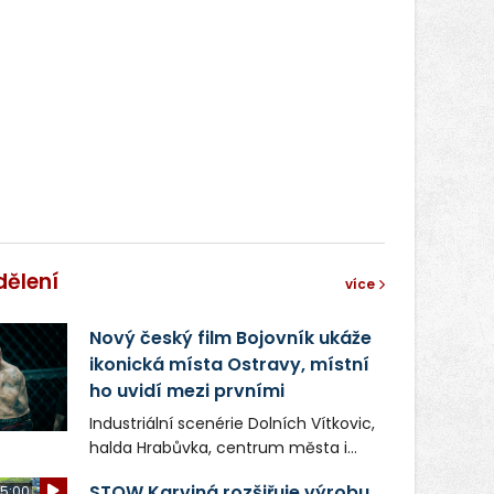
dělení
více
Nový český film Bojovník ukáže
ikonická místa Ostravy, místní
ho uvidí mezi prvními
Industriální scenérie Dolních Vítkovic,
halda Hrabůvka, centrum města i
další ikonická místa Ostravy se objeví
STOW Karviná rozšiřuje výrobu,
5:00