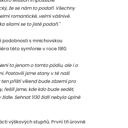
 skoro Mission Impossible
ický, že se nám to podaří. Všechny
velmi romantické, velmi vášnivé.
a silami se to jistě podaří."
li podobnosti s mnichovskou
éra této symfonie v roce 1910.
ení to jenom o tomto pódiu, ale i o
. Postavili jsme stany v té naší
ý ten příští víkend bude zázemí pro
, řešili jsme, kde kdo bude sedět,
 židle. Sehnat 1130 židlí nebyla úplně
cti výškových stupňů. První tři úrovně