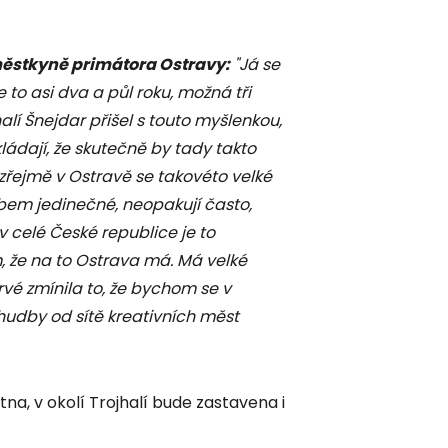
ěstkyně primátora Ostravy:
"Já se
to asi dva a půl roku, možná tři
alí Šnejdar přišel s touto myšlenkou,
okládají, že skutečně by tady takto
řejmě v Ostravě se takovéto velké
obem jedinečné, neopakují často,
v celé České republice je to
m, že na to Ostrava má. Má velké
vé zmínila to, že bychom se v
 hudby od sítě kreativních měst
ětna, v okolí Trojhalí bude zastavena i