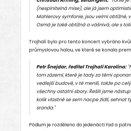
Christian Arming, šéfdirigent:
"Tohle je
(nesplnitelná mise), ale já jsem optimist
Mahlerovy symfonie, jsou velmi obtížné, 
Osmá je také obtížná a vášnivá, ale s tolik
Trojhalí bylo pro tento koncert vybráno kvů
průmyslovou halou, ve které se konala premi
Petr Šnejdar, ředitel Trojhalí Karolina:
"N
tom zázemí, které je tady za těmi oponami
vedlejší budově, v té menší, takže po cel
všechny ostatní sbory. Řešili jsme nástupy
kolik vlastně se sem nacpe židlí, sehnat ty
sranda."
Pódium je rozděleno do jedenácti řad a patná