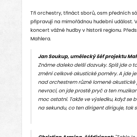
Tři orchestry, třináct sborů, osm předních só
připravují na mimořádnou hudební událost. V 
koncert vážné hudby v historii regionu. Pře
Mahlera.
Jan Soukup, umělecký šéf projektu Mah
Známe daleko delší dozvuky. Spíš jde o to,
změní celkové akustické poměry. A jde j
nad orchestrem různé lomené akustické pr
nevrací, on jde prostě pryč a ten muzikant
moc ostatní. Takže ve výsledku, když se 
na sekundu, co ten dirigent diriguje, tak s