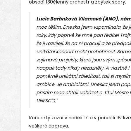
obsadí 130členný orchestr a zbytek sbory.
Lucie Baránková Vilamová (ANO), nám
moc těším. Dneska jsem vzpomínala, že je 
roky, kdy poprvé ke mně pan ředitel Trojh
že ji rozvíjejí, že na ní pracují a že předp
unikátní koncert mohl proběhnout. Samoz
zajímavé projekty, které jsou svým způs
naopak tady nikdy nezazněly. A vlastně i 
poměrně unikátní záležitost, tak si myslí
ambice. Je ambiciózní. Dneska jsem popr
příštím roce chtěli ucházet o titul Město
UNESCO."
Koncerty zazní v neděli 17. a v pondělí 18. kv
veškerá doprava.