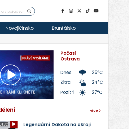
Novojičínsko
Bruntálsko
Počasí -
Ostrava
Dnes
25°C
Přehrát
Zítra
24°C
Pozítří
27°C
video
dělení
více
Legendární Dakota na okraji
01:32