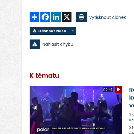
Sdílet
Facebook
LinkedIn
X
Vytisknout článek
Stáhnout video
Nahlásit chybu
K tématu
R
02:41
k
v
27
Ko
St
pl