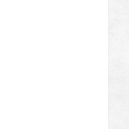
nepotkají.