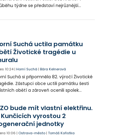
ůběhu týdne se představí nejrůznější
ubory z celého světa napříč obvody celého
sta. Na své si přijde opravdu každý
lovník tance a zpěvu.
orní Suchá uctila památku
bětí Životické tragédie u
uralu
es
10:24
|
Horní Suchá
|
Bára Kelnerová
rní Suchá si připomněla 82. výročí Životické
agédie. Zástupci obce uctili památku šesti
stních obětí a zároveň ocenili spolek
votice Sobě za zpřístupnění informací o
agédii prostřednictvím QR kódů u
ZO bude mít vlastní elektřinu.
amátníků.
 Kunčicích vyrostou 2
ogenerační jednotky
era
10:06
|
Ostrava-město
|
Tomáš Kořistka