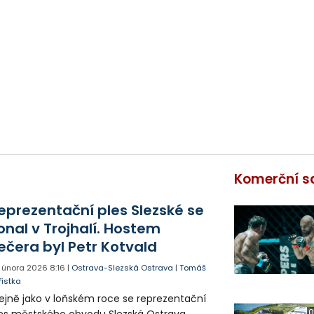
Komerční s
eprezentační ples Slezské se
onal v Trojhalí. Hostem
ečera byl Petr Kotvald
. února 2026
8:16
|
Ostrava-Slezská Ostrava
|
Tomáš
řistka
ejně jako v loňském roce se reprezentační
0
es městského obvodu Slezská Ostrava