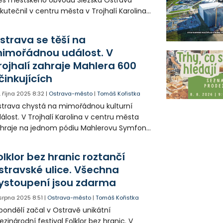
kutečnil v centru města v Trojhalí Karolina.
tos byl hostem večera zpěvák Petr Kotvald,
erý svými písněmi roztančil celý parket.
strava se těší na
imořádnou událost. V
rojhalí zahraje Mahlera 600
činkujících
. října 2025
8:32
|
Ostrava-město
|
Tomáš Kořistka
trava chystá na mimořádnou kulturní
álost. V Trojhalí Karolina v centru města
hraje na jednom pódiu Mahlerovu Symfonii
síců 600 účinkujících.
olklor bez hranic roztančí
stravské ulice. Všechna
ystoupení jsou zdarma
. srpna 2025
8:51
|
Ostrava-město
|
Tomáš Kořistka
pondělí začal v Ostravě unikátní
zinárodní festival Folklor bez hranic. V