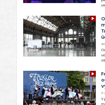
us
Le
kt
O
01:19
m
T
ú
30
Os
ud
za
ti
F
02:45
o
v
11
V 
me