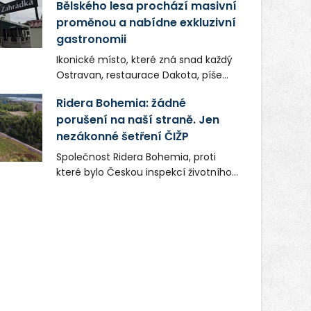
Bělského lesa prochází masivní
proměnou a nabídne exkluzivní
gastronomii
Ikonické místo, které zná snad každý
Ostravan, restaurace Dakota, píše
novou kapitolu. Silná mateřská
Ridera Bohemia: žádné
společnost Dang Investment Group
porušení na naší straně. Jen
s.r.o. investuje do projektu přes 50
nezákonné šetření ČIŽP
milionů korun. Cílem je přinést
Ostravě dva špičkové gastronomické
Společnost Ridera Bohemia, proti
koncepty, které v regionu dosud
které bylo Českou inspekcí životního
chyběly, luxusní středomořskou
prostředí (ČIŽP) čtyři roky vedeno
kuchyni a autentickou asijskou
vykonstruované řízení, při realizaci
gastronomii.
OVS na heřmanické haldě
postupovala v souladu se zákonem a
zadáním státního podniku DIAMO a v
této souvislosti nelze hovořit o
žádném odpadu. Ridera od počátku
označovala řízení ČIŽP za nezákonné
a domáhala se práva na spravedlivý