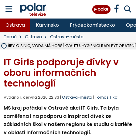
Ostrava
Karvinsko
Frýdeckomístecko
Opa
Domů
Ostrava
Ostrava-město
Ě PŘIBYLO SINIC, VODA MÁ HORŠÍ KVALITU, HYGIENICI RADÍ BÝT OPATRNÍ
ÚOHS DAL ZÁTORU POKUTU 100 000 ZA CHYBY V ZAKÁZCE NA OBN
AREÁL LODIČEK V KARVINÉ SE PŘIPRAVUJE NA VELKOU REKONSTRUKC
KARVINÁ ZNÁ BUDOUCÍ PODOBU AREÁLU LODIČKY V PARKU BOŽEN
CYKLISTU (74) SRAZIL V BRUNTÁLU KAMION, JE V OHROŽENÍ ŽIVOTA,
POLICIE HLEDÁ PŘÍPADNÉ SVĚDKY, KTEŘÍ POMŮŽOU OBJASNIT PRŮ
RADNÍ OSTRAVY A POSLANKYNĚ A. HOFFMANNOVÁ ZA PIRÁTY PODA
NA POSTUP MINISTERSTVA ŽIVOTNÍHO PROSTŘEDÍ V KAUZE HALDY 
MUŽ V PŘÍBOŘE SE VÁŽNĚ ZRANIL PŘI PRÁCI S ROZBRUŠOVAČKOU, I
SLEZSKÁ OSTRAVA PŘIPRAVUJE PROJEKTOVOU DOKUMENTACI PRO 
PODEZŘELÝ BALÍČEK ZASTAVIL PROVOZ NA NÁDRAŽÍ VE F-M, ČEKÁ 
CHLAPEČKA (2) V HAVÍŘOVĚ POKOUSAL PES, POLICIE HLEDÁ MAJITEL
MS KRAJ VYBUDUJE ZA 40 MILIONŮ V JABLUNKOVĚ NOVÝ MOST PŘES O
FOTBALISTA LAURI LAINE SE VRACÍ Z BANÍKU OSTRAVA NA PŮL ROK
F-M DOKONČIL VOLNOČASOVÝ AREÁL RIVKA PARK ZA 62 MILIONŮ,
IT Girls podporuje dívky v
oboru informačních
technologií
Vydáno 1. června 2026 22:33 |
Ostrava-město
|
Tomáš Tikal
MS kraj pořádal v Ostravě akci IT Girls. Ta byla
zaměřena i na podporu a inspiraci dívek ze
základních škol v našem regionu ke studiu a kariéře
v oblasti informačních technologií.