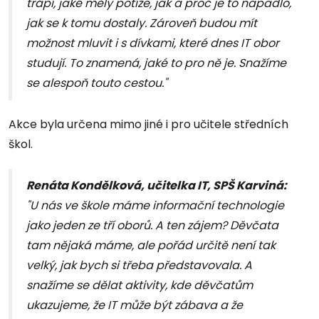
trápí, jaké měly potíže, jak a proč je to napadlo,
jak se k tomu dostaly. Zároveň budou mít
možnost mluvit i s dívkami, které dnes IT obor
studují. To znamená, jaké to pro ně je. Snažíme
se alespoň touto cestou."
Akce byla určena mimo jiné i pro učitele středních
škol.
Renáta Kondělková, učitelka IT, SPŠ Karviná:
"U nás ve škole máme informační technologie
jako jeden ze tří oborů. A ten zájem? Děvčata
tam nějaká máme, ale pořád určitě není tak
velký, jak bych si třeba představovala. A
snažíme se dělat aktivity, kde děvčatům
ukazujeme, že IT může být zábava a že