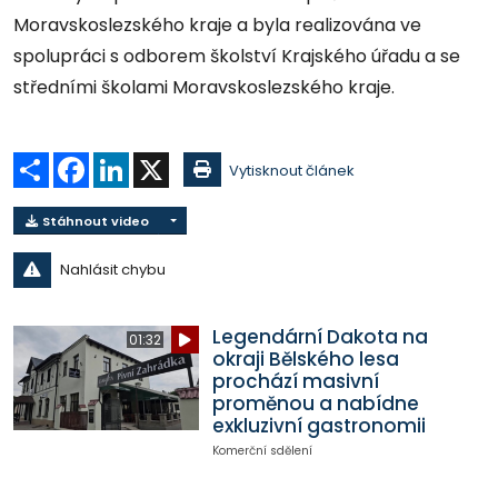
Moravskoslezského kraje a byla realizována ve
spolupráci s odborem školství Krajského úřadu a se
středními školami Moravskoslezského kraje.
Sdílet
Facebook
LinkedIn
X
Vytisknout článek
Stáhnout video
Nahlásit chybu
Legendární Dakota na
01:32
okraji Bělského lesa
prochází masivní
proměnou a nabídne
exkluzivní gastronomii
Komerční sdělení