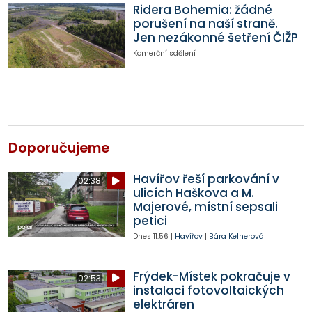
Ridera Bohemia: žádné
porušení na naší straně.
Jen nezákonné šetření ČIŽP
Komerční sdělení
Doporučujeme
Havířov řeší parkování v
02:38
ulicích Haškova a M.
Majerové, místní sepsali
petici
Dnes
11:56
|
Havířov
|
Bára Kelnerová
Frýdek-Místek pokračuje v
02:53
instalaci fotovoltaických
elektráren