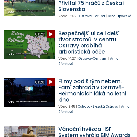
Přivítal 75 hráčů z Česka i
Slovenska
Včera
15:02
|
Ostrava-Poruba
|
Jana Lipowská
Bezpečnější ulice i delší
01:25
život stromů. V centru
Ostravy probíhá
arboristická péče
Včera
14:27
|
Ostrava-Centrum
|
Anna
Břenková
Filmy pod širým nebem.
01:20
Farní zahrada v Ostravě-
Heřmanicích láká na letní
kino
Včera
9:45
|
Ostrava-Slezská Ostrava
|
Anna
Břenková
Vánoční hvězda HSF
System vyhrála BIM Awards