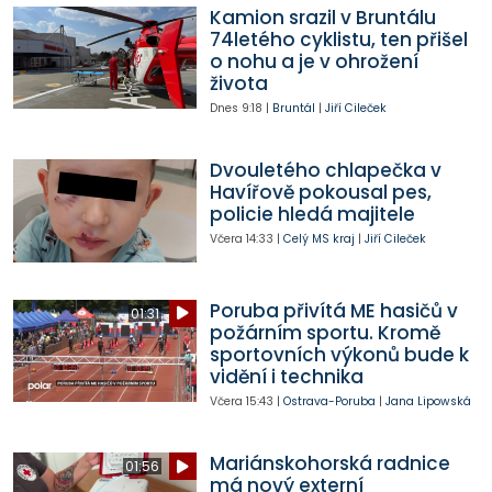
Kamion srazil v Bruntálu
74letého cyklistu, ten přišel
o nohu a je v ohrožení
života
Dnes
9:18
|
Bruntál
|
Jiří Cileček
Dvouletého chlapečka v
Havířově pokousal pes,
policie hledá majitele
Včera
14:33
|
Celý MS kraj
|
Jiří Cileček
Poruba přivítá ME hasičů v
01:31
požárním sportu. Kromě
sportovních výkonů bude k
vidění i technika
Včera
15:43
|
Ostrava-Poruba
|
Jana Lipowská
Mariánskohorská radnice
01:56
má nový externí