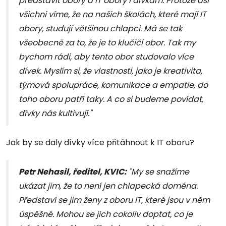
představit obory a IT obory i dívkám. Protože asi
všichni víme, že na našich školách, které mají IT
obory, studují většinou chlapci. Má se tak
všeobecně za to, že je to klučičí obor. Tak my
bychom rádi, aby tento obor studovalo více
dívek. Myslím si, že vlastnosti, jako je kreativita,
týmová spolupráce, komunikace a empatie, do
toho oboru patří taky. A co si budeme povídat,
dívky nás kultivují."
Jak by se daly dívky více přitáhnout k IT oboru?
Petr Nehasil, ředitel, KVIC:
"My se snažíme
ukázat jim, že to není jen chlapecká doména.
Představí se jim ženy z oboru IT, které jsou v něm
úspěšné. Mohou se jich cokoliv doptat, co je