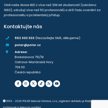
Obě naše divize těží z více než 30ti let zkušeností (založeno
1993), sdružují více než 50 profesionálů a drží řadu ocenění za
profesionalitu a proklientský přístup.
Kontaktujte nás
552 303 303
(Nezasílejte SMS, děkujeme)
polar@polar.cz
Adresa:
Boleslavova 710/19
Ostrava-Mariánské Hory
709 00
Česká republika
1993 - 2026 POLAR televize Ostrava, s.r.o., orgánem dohledu je Rada pro
rozhlasové a televizní vysílání.