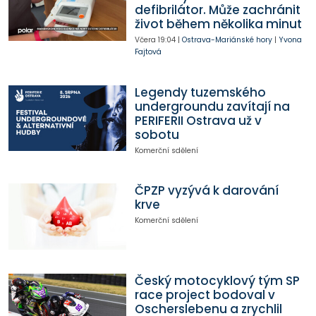
defibrilátor. Může zachránit
život během několika minut
Včera
19:04
|
Ostrava-Mariánské hory
|
Yvona
Fajtová
Legendy tuzemského
undergroundu zavítají na
PERIFERII Ostrava už v
sobotu
Komerční sdělení
ČPZP vyzývá k darování
krve
Komerční sdělení
Český motocyklový tým SP
race project bodoval v
Oscherslebenu a zrychlil