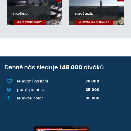
HAVÍŘOV
NOVÝ JIČÍN
NÁMĚSTÍ REPUBLIKY, HAVÍŘOV
MASARYKOVO NÁMĚSTÍ, NOVÝ JIČÍN
Denně nás sleduje
148 000
diváků
televizní vysílání
78 000
portál polar.cz
35 000
televize.polar
35 000