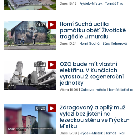
Dnes
15:43
|
Frýdek-Místek
|
Tomáš Tikal
Horní Suchá uctila
01:37
památku obětí Životické
tragédie u muralu
Dnes
10:24
|
Horní Suchá
|
Bára Kelnerová
OZO bude mít vlastní
02:44
elektřinu. V Kunčicích
vyrostou 2 kogenerační
jednotky
Včera
10:06
|
Ostrava-město
|
Tomáš Kořistka
Zdrogovaný a opilý muž
01:20
vylezl bez jištění na
lezeckou stěnu ve Frýdku-
Místku
Dnes
15:39
|
Frýdek-Místek
|
Tomáš Tikal