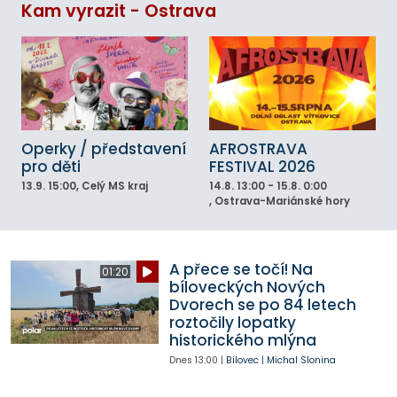
Kam vyrazit - Ostrava
Operky / představení
AFROSTRAVA
pro děti
FESTIVAL 2026
13.9.
15:00
, Celý MS kraj
14.8.
13:00 - 15.8. 0:00
, Ostrava-Mariánské hory
A přece se točí! Na
01:20
bíloveckých Nových
Dvorech se po 84 letech
roztočily lopatky
historického mlýna
Dnes
13:00
|
Bílovec
|
Michal Slonina