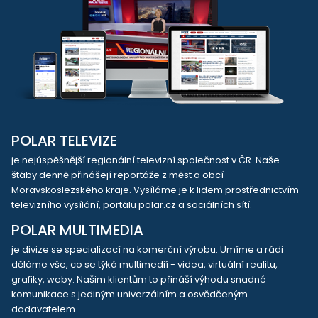
POLAR TELEVIZE
je nejúspěšnější regionální televizní společnost v ČR. Naše
štáby denně přinášejí reportáže z měst a obcí
Moravskoslezského kraje. Vysíláme je k lidem prostřednictvím
televizního vysílání, portálu polar.cz a sociálních sítí.
POLAR MULTIMEDIA
je divize se specializací na komerční výrobu. Umíme a rádi
děláme vše, co se týká multimedií - videa, virtuální realitu,
grafiky, weby. Našim klientům to přináší výhodu snadné
komunikace s jediným univerzálním a osvědčeným
dodavatelem.