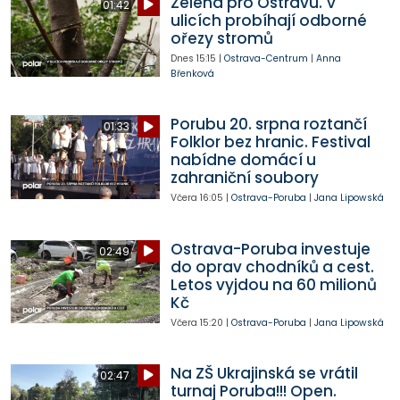
Zelená pro Ostravu. V
01:42
ulicích probíhají odborné
ořezy stromů
Dnes
15:15
|
Ostrava-Centrum
|
Anna
Břenková
Porubu 20. srpna roztančí
01:33
Folklor bez hranic. Festival
nabídne domácí u
zahraniční soubory
Včera
16:05
|
Ostrava-Poruba
|
Jana Lipowská
Ostrava-Poruba investuje
02:49
do oprav chodníků a cest.
Letos vyjdou na 60 milionů
Kč
Včera
15:20
|
Ostrava-Poruba
|
Jana Lipowská
Na ZŠ Ukrajinská se vrátil
02:47
turnaj Poruba!!! Open.