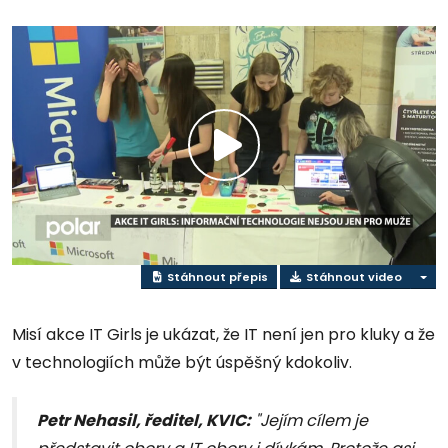
Přehrát
video
Stáhnout přepis
Stáhnout video
Misí akce IT Girls je ukázat, že IT není jen pro kluky a že
v technologiích může být úspěšný kdokoliv.
Petr Nehasil, ředitel, KVIC:
"Jejím cílem je