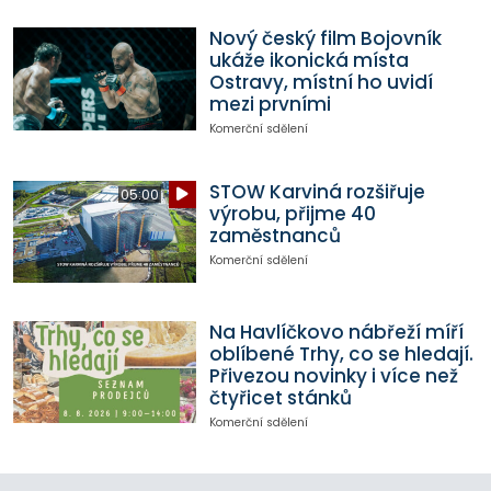
Nový český film Bojovník
ukáže ikonická místa
Ostravy, místní ho uvidí
mezi prvními
Komerční sdělení
STOW Karviná rozšiřuje
05:00
výrobu, přijme 40
zaměstnanců
Komerční sdělení
Na Havlíčkovo nábřeží míří
oblíbené Trhy, co se hledají.
Přivezou novinky i více než
čtyřicet stánků
Komerční sdělení