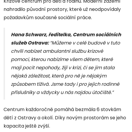
Krizové centrum pro děti a rodinu. Moderní zázemí
nahradilo původní prostory, které už neodpovídaly
požadavkům současné sociální práce.
Hana Schwarz, ředitelka, Centrum sociálních
služeb Ostrava:
“Můžeme v celé budově v tuto
chvíli nabízet ambulantní službu krizové
pomoci, kterou nabízíme všem dětem, které
mají pocit nepohody, žijí v krizi, či se jim stala
nějaká záležitost, která pro ně je nějakým
způsobem tíživá. Jsme tady i pro jejich rodinné
příslušníky a vždycky u nás najdou útočiště.”
Centrum každoročně pomáhá bezmála 6 stovkám
dětí z Ostravy a okolí. Díky novým prostorám se jeho
kapacita ještě zvýší.