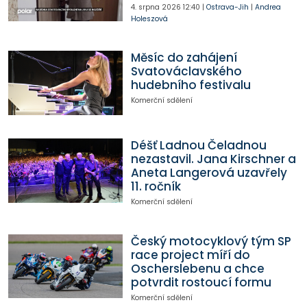
4. srpna 2026
12:40
|
Ostrava-Jih
|
Andrea
Holeszová
Měsíc do zahájení
Svatováclavského
hudebního festivalu
Komerční sdělení
Déšť Ladnou Čeladnou
nezastavil. Jana Kirschner a
Aneta Langerová uzavřely
11. ročník
Komerční sdělení
Český motocyklový tým SP
race project míří do
Oscherslebenu a chce
potvrdit rostoucí formu
Komerční sdělení