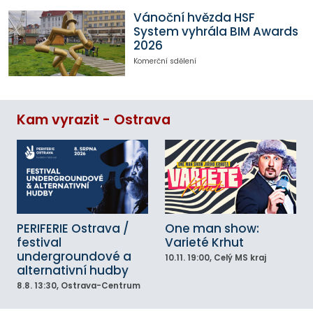
Vánoční hvězda HSF
System vyhrála BIM Awards
2026
Komerční sdělení
Kam vyrazit - Ostrava
PERIFERIE Ostrava /
One man show:
festival
Varieté Krhut
undergroundové a
10.11.
19:00
, Celý MS kraj
alternativní hudby
8.8.
13:30
, Ostrava-Centrum