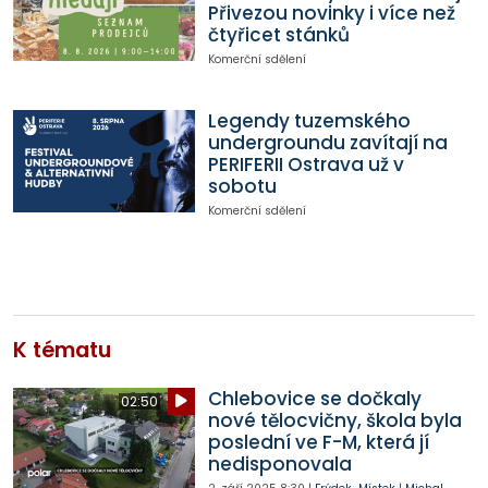
Přivezou novinky i více než
čtyřicet stánků
Komerční sdělení
Legendy tuzemského
undergroundu zavítají na
PERIFERII Ostrava už v
sobotu
Komerční sdělení
K tématu
Chlebovice se dočkaly
02:50
nové tělocvičny, škola byla
poslední ve F-M, která jí
nedisponovala