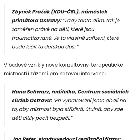
Zbyněk Pražák (KDU-ČSL), náměstek
primátora Ostravy:
“Tady tento dům, tak je
zaměřen právě na děti, které jsou
traumatizované. Je to vlastně zařízení, které
bude léčit tu dětskou duši.”
V budově vznikly nové konzultovny, terapeutické
místnosti i zázemí pro krizovou intervenci.
Hana Schwarz, ředitelka, Centrum sociálních
služeb Ostrava:
“Při vybavování jsme dbali na
to, aby místnost byla střízlivá, útulná, aby zde
děti cítily pocit bezpečí.”
Jan Peter, stavbyvedoucí realizační firmy: