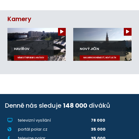
Kamery
HAVÍŘOV
NOVÝ JIČÍN
NÁMĚSTÍ REPUBLIKY, HAVÍŘOV
MASARYKOVO NÁMĚSTÍ, NOVÝ JIČÍN
Denně nás sleduje
148 000
diváků
televizní vysílání
78 000
portál polar.cz
35 000
televize.polar
35 000