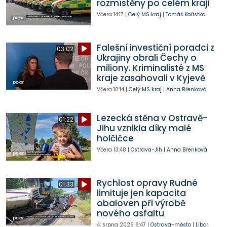
rozmístěny po celém kraji
Včera
14:17
|
Celý MS kraj
|
Tomáš Kořistka
Falešní investiční poradci z
03:02
Ukrajiny obrali Čechy o
miliony. Kriminalisté z MS
kraje zasahovali v Kyjevě
Včera
10:14
|
Celý MS kraj
|
Anna Břenková
Lezecká stěna v Ostravě-
01:22
Jihu vznikla díky malé
holčičce
Včera
13:48
|
Ostrava-Jih
|
Anna Břenková
Rychlost opravy Rudné
01:33
limituje jen kapacita
obaloven při výrobě
nového asfaltu
4. srpna 2026
6:47
|
Ostrava-město
|
Libor