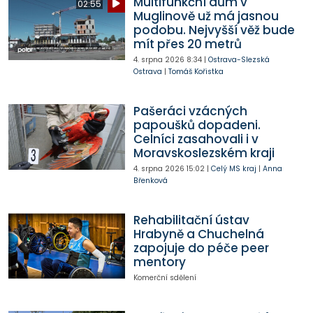
Multifunkční dům v
02:55
Muglinově už má jasnou
podobu. Nejvyšší věž bude
mít přes 20 metrů
4. srpna 2026
8:34
|
Ostrava-Slezská
Ostrava
|
Tomáš Kořistka
Pašeráci vzácných
papoušků dopadeni.
Celníci zasahovali i v
Moravskoslezském kraji
4. srpna 2026
15:02
|
Celý MS kraj
|
Anna
Břenková
Rehabilitační ústav
Hrabyně a Chuchelná
zapojuje do péče peer
mentory
Komerční sdělení