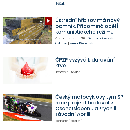
Běčák
Ústřední hřbitov má nový
03:14
pomník. Připomíná oběti
komunistického režimu
4. srpna 2026
16:36
|
Ostrava-Slezská
Ostrava
|
Anna Břenková
ČPZP vyzývá k darování
krve
Komerční sdělení
Český motocyklový tým SP
race project bodoval v
Oscherslebenu a zrychlil
závodní Aprilii
Komerční sdělení