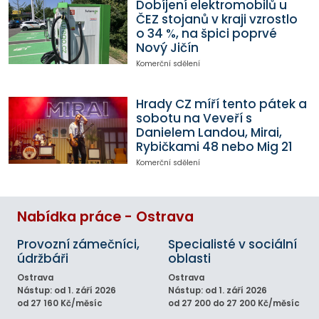
Dobíjení elektromobilů u
ČEZ stojanů v kraji vzrostlo
o 34 %, na špici poprvé
Nový Jičín
Komerční sdělení
Hrady CZ míří tento pátek a
sobotu na Veveří s
Danielem Landou, Mirai,
Rybičkami 48 nebo Mig 21
Komerční sdělení
Nabídka práce - Ostrava
Provozní zámečníci,
Specialisté v sociální
údržbáři
oblasti
Ostrava
Ostrava
Nástup: od 1. září 2026
Nástup: od 1. září 2026
od 27 160 Kč/měsíc
od 27 200 do 27 200 Kč/měsíc