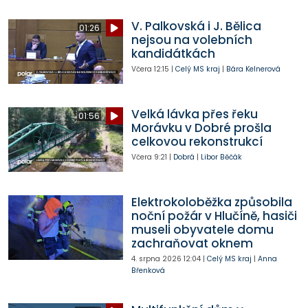
V. Palkovská i J. Bělica
01:26
nejsou na volebních
kandidátkách
Včera
12:15
|
Celý MS kraj
|
Bára Kelnerová
Velká lávka přes řeku
01:56
Morávku v Dobré prošla
celkovou rekonstrukcí
Včera
9:21
|
Dobrá
|
Libor Běčák
Elektrokoloběžka způsobila
noční požár v Hlučíně, hasiči
museli obyvatele domu
zachraňovat oknem
4. srpna 2026
12:04
|
Celý MS kraj
|
Anna
Břenková