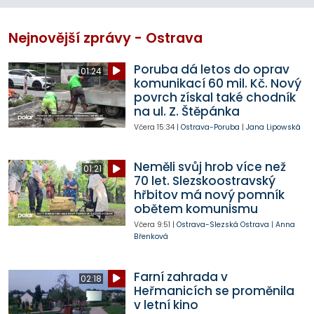
Nejnovější zprávy - Ostrava
Poruba dá letos do oprav
01:24
komunikací 60 mil. Kč. Nový
povrch získal také chodník
na ul. Z. Štěpánka
Včera
15:34
|
Ostrava-Poruba
|
Jana Lipowská
Neměli svůj hrob více než
01:21
70 let. Slezskoostravský
hřbitov má nový pomník
obětem komunismu
Včera
9:51
|
Ostrava-Slezská Ostrava
|
Anna
Břenková
Farní zahrada v
02:18
Heřmanicích se proměnila
v letní kino