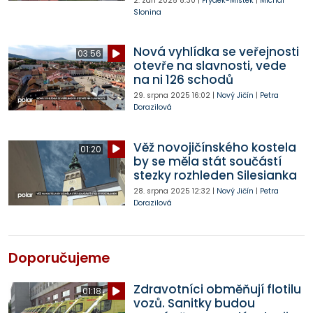
2. září 2025
8:30
|
Frýdek-Místek
|
Michal
Slonina
Nová vyhlídka se veřejnosti
03:56
otevře na slavnosti, vede
na ni 126 schodů
29. srpna 2025
16:02
|
Nový Jičín
|
Petra
Dorazilová
Věž novojičínského kostela
01:20
by se měla stát součástí
stezky rozhleden Silesianka
28. srpna 2025
12:32
|
Nový Jičín
|
Petra
Dorazilová
Doporučujeme
Zdravotníci obměňují flotilu
01:18
vozů. Sanitky budou