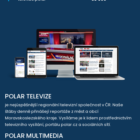
POLAR TELEVIZE
je nejúspěšnější regionální televizní společnost v ČR. Naše
štáby denně přinášejí reportáže z měst a obcí
Moravskoslezského kraje. Vysíláme je k lidem prostřednictvím
televizního vysílání, portálu polar.cz a sociálních sítí.
POLAR MULTIMEDIA