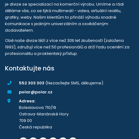
je divize se specializací na komerční výrobu. Umíme a rádi
děláme vše, co se týká multimedií - videa, virtuální realitu,
grafiky, weby. Našim klientům to přináší výhodu snadné
komunikace s jediným univerzálním a osvědčeným
dodavatelem.
Obě naše divize těží z více než 30ti let zkušeností (založeno
1993), sdružují více než 50 profesionálů a drží řadu ocenění za
profesionalitu a proklientský přístup.
Kontaktujte nás
552 303 303
(Nezasílejte SMS, děkujeme)
polar@polar.cz
Adresa:
Boleslavova 710/19
Ostrava-Mariánské Hory
709 00
Česká republika