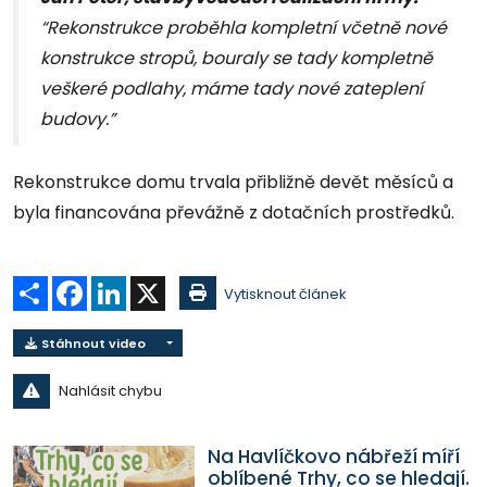
“Rekonstrukce proběhla kompletní včetně nové
konstrukce stropů, bouraly se tady kompletně
veškeré podlahy, máme tady nové zateplení
budovy.”
Rekonstrukce domu trvala přibližně devět měsíců a
byla financována převážně z dotačních prostředků.
Sdílet
Facebook
LinkedIn
X
Vytisknout článek
Stáhnout video
Nahlásit chybu
Na Havlíčkovo nábřeží míří
oblíbené Trhy, co se hledají.