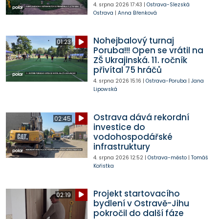
4. srpna 2026
17:43
|
Ostrava-Slezská
Ostrava
|
Anna Břenková
Nohejbalový turnaj
01:23
Poruba!!! Open se vrátil na
ZŠ Ukrajinská. 11. ročník
přivítal 75 hráčů
4. srpna 2026
15:16
|
Ostrava-Poruba
|
Jana
Lipowská
Ostrava dává rekordní
02:45
investice do
vodohospodářské
infrastruktury
4. srpna 2026
12:52
|
Ostrava-město
|
Tomáš
Kořistka
Projekt startovacího
02:19
bydlení v Ostravě-Jihu
pokročil do další fáze