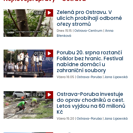
Zelená pro Ostravu. V
01:42
ulicích probíhají odborné
ořezy stromů
Dnes
15:15
|
Ostrava-Centrum
|
Anna
Břenková
Porubu 20. srpna roztančí
01:33
Folklor bez hranic. Festival
nabídne domácí u
zahraniční soubory
Včera
16:05
|
Ostrava-Poruba
|
Jana Lipowská
Ostrava-Poruba investuje
02:49
do oprav chodníků a cest.
Letos vyjdou na 60 milionů
Kč
Včera
15:20
|
Ostrava-Poruba
|
Jana Lipowská