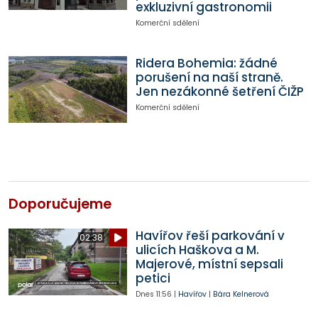
exkluzivní gastronomii
Komerční sdělení
Ridera Bohemia: žádné
porušení na naší straně.
Jen nezákonné šetření ČIŽP
Komerční sdělení
Doporučujeme
Havířov řeší parkování v
02:38
ulicích Haškova a M.
Majerové, místní sepsali
petici
Dnes
11:56
|
Havířov
|
Bára Kelnerová