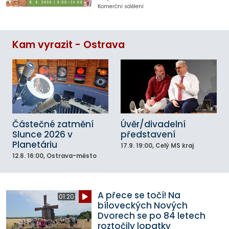
Komerční sdělení
Kam vyrazit - Ostrava
Částečné zatmění
Úvěr/divadelní
Slunce 2026 v
představení
Planetáriu
17.9.
19:00
, Celý MS kraj
12.8.
16:00
, Ostrava-město
A přece se točí! Na
01:20
bíloveckých Nových
Dvorech se po 84 letech
roztočily lopatky