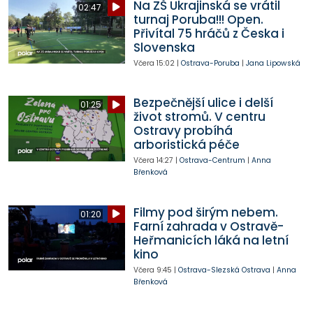
Na ZŠ Ukrajinská se vrátil
02:47
turnaj Poruba!!! Open.
Přivítal 75 hráčů z Česka i
Slovenska
Včera
15:02
|
Ostrava-Poruba
|
Jana Lipowská
Bezpečnější ulice i delší
01:25
život stromů. V centru
Ostravy probíhá
arboristická péče
Včera
14:27
|
Ostrava-Centrum
|
Anna
Břenková
Filmy pod širým nebem.
01:20
Farní zahrada v Ostravě-
Heřmanicích láká na letní
kino
Včera
9:45
|
Ostrava-Slezská Ostrava
|
Anna
Břenková