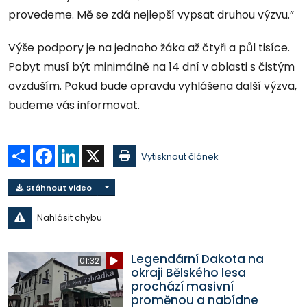
provedeme. Mě se zdá nejlepší vypsat druhou výzvu.”
Výše podpory je na jednoho žáka až čtyři a půl tisíce.
Pobyt musí být minimálně na 14 dní v oblasti s čistým
ovzduším. Pokud bude opravdu vyhlášena další výzva,
budeme vás informovat.
Sdílet
Facebook
LinkedIn
X
Vytisknout článek
Stáhnout video
Nahlásit chybu
Legendární Dakota na
01:32
okraji Bělského lesa
prochází masivní
proměnou a nabídne