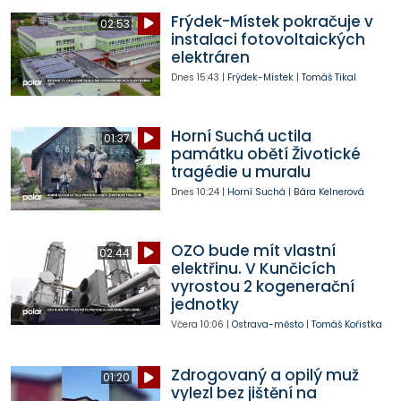
Frýdek-Místek pokračuje v
02:53
instalaci fotovoltaických
elektráren
Dnes
15:43
|
Frýdek-Místek
|
Tomáš Tikal
Horní Suchá uctila
01:37
památku obětí Životické
tragédie u muralu
Dnes
10:24
|
Horní Suchá
|
Bára Kelnerová
OZO bude mít vlastní
02:44
elektřinu. V Kunčicích
vyrostou 2 kogenerační
jednotky
Včera
10:06
|
Ostrava-město
|
Tomáš Kořistka
Zdrogovaný a opilý muž
01:20
vylezl bez jištění na