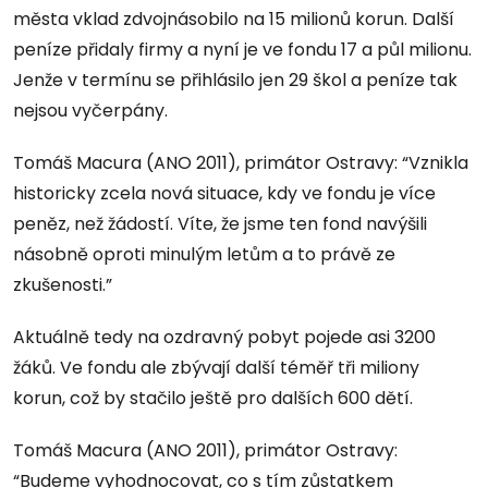
města vklad zdvojnásobilo na 15 milionů korun. Další
peníze přidaly firmy a nyní je ve fondu 17 a půl milionu.
Jenže v termínu se přihlásilo jen 29 škol a peníze tak
nejsou vyčerpány.
Tomáš Macura (ANO 2011), primátor Ostravy: “Vznikla
historicky zcela nová situace, kdy ve fondu je více
peněz, než žádostí. Víte, že jsme ten fond navýšili
násobně oproti minulým letům a to právě ze
zkušenosti.”
Aktuálně tedy na ozdravný pobyt pojede asi 3200
žáků. Ve fondu ale zbývají další téměř tři miliony
korun, což by stačilo ještě pro dalších 600 dětí.
Tomáš Macura (ANO 2011), primátor Ostravy:
“Budeme vyhodnocovat, co s tím zůstatkem