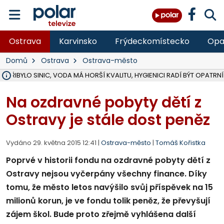
Ostrava
Karvinsko
Frýdeckomístecko
Opa
Domů
Ostrava
Ostrava-město
Ě PŘIBYLO SINIC, VODA MÁ HORŠÍ KVALITU, HYGIENICI RADÍ BÝT OPATRNÍ
ÚOHS DAL ZÁTORU POKUTU 100 000 ZA CHYBY V ZAKÁZCE NA OBN
AREÁL LODIČEK V KARVINÉ SE PŘIPRAVUJE NA VELKOU REKONSTRUKC
KARVINÁ ZNÁ BUDOUCÍ PODOBU AREÁLU LODIČKY V PARKU BOŽEN
CYKLISTU (74) SRAZIL V BRUNTÁLU KAMION, JE V OHROŽENÍ ŽIVOTA,
POLICIE HLEDÁ PŘÍPADNÉ SVĚDKY, KTEŘÍ POMŮŽOU OBJASNIT PRŮ
RADNÍ OSTRAVY A POSLANKYNĚ A. HOFFMANNOVÁ ZA PIRÁTY PODA
NA POSTUP MINISTERSTVA ŽIVOTNÍHO PROSTŘEDÍ V KAUZE HALDY 
MUŽ V PŘÍBOŘE SE VÁŽNĚ ZRANIL PŘI PRÁCI S ROZBRUŠOVAČKOU, I
SLEZSKÁ OSTRAVA PŘIPRAVUJE PROJEKTOVOU DOKUMENTACI PRO 
PODEZŘELÝ BALÍČEK ZASTAVIL PROVOZ NA NÁDRAŽÍ VE F-M, ČEKÁ 
CHLAPEČKA (2) V HAVÍŘOVĚ POKOUSAL PES, POLICIE HLEDÁ MAJITEL
MS KRAJ VYBUDUJE ZA 40 MILIONŮ V JABLUNKOVĚ NOVÝ MOST PŘES O
FOTBALISTA LAURI LAINE SE VRACÍ Z BANÍKU OSTRAVA NA PŮL ROK
F-M DOKONČIL VOLNOČASOVÝ AREÁL RIVKA PARK ZA 62 MILIONŮ,
Na ozdravné pobyty dětí z
Ostravy je stále dost peněz
Vydáno 29. května 2015 12:41 |
Ostrava-město
|
Tomáš Kořistka
Poprvé v historii fondu na ozdravné pobyty dětí z
Ostravy nejsou vyčerpány všechny finance. Díky
tomu, že město letos navýšilo svůj příspěvek na 15
milionů korun, je ve fondu tolik peněz, že převyšují
zájem škol. Bude proto zřejmě vyhlášena další