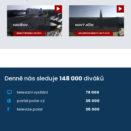
HAVÍŘOV
NOVÝ JIČÍN
NÁMĚSTÍ REPUBLIKY, HAVÍŘOV
MASARYKOVO NÁMĚSTÍ, NOVÝ JIČÍN
Denně nás sleduje
148 000
diváků
televizní vysílání
78 000
portál polar.cz
35 000
televize.polar
35 000