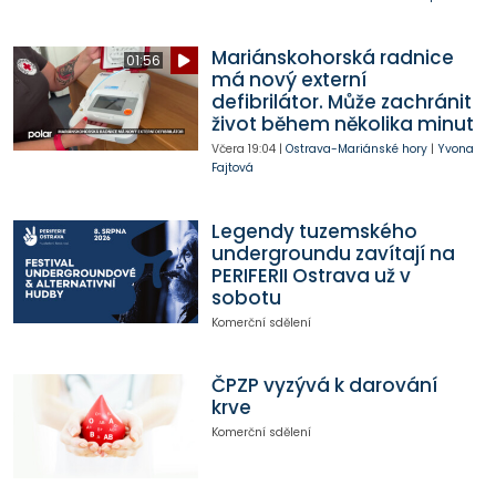
Mariánskohorská radnice
01:56
má nový externí
defibrilátor. Může zachránit
život během několika minut
Včera
19:04
|
Ostrava-Mariánské hory
|
Yvona
Fajtová
Legendy tuzemského
undergroundu zavítají na
PERIFERII Ostrava už v
sobotu
Komerční sdělení
ČPZP vyzývá k darování
krve
Komerční sdělení