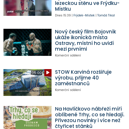
lezeckou stěnu ve Frýdku-
Místku
Dnes
15:39
|
Frýdek-Místek
|
Tomáš Tikal
Nový český film Bojovník
ukáže ikonická místa
Ostravy, místní ho uvidí
mezi prvními
Komerční sdělení
STOW Karviná rozšiřuje
05:00
výrobu, přijme 40
zaměstnanců
Komerční sdělení
Na Havlíčkovo nábřeží míří
oblíbené Trhy, co se hledají.
Přivezou novinky i více než
čtyřicet stánků