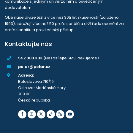
komunikace s jediným univerzálním a osvědčeným
dodavatelem.
Obě naše divize těží z více než 30ti let zkušeností (založeno
1993), sdružují více než 50 profesionálů a drží řadu ocenění za
profesionalitu a proklientský přístup.
Kontaktujte nás
552 303 303
(Nezasílejte SMS, děkujeme)
polar@polar.cz
Adresa:
Boleslavova 710/19
Ostrava-Mariánské Hory
709 00
Česká republika