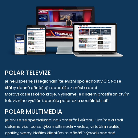
POLAR TELEVIZE
je nejúspěšnější regionální televizní společnost v ČR. Naše
štáby denně přinášejí reportáže z měst a obcí
Moravskoslezského kraje. Vysíláme je k lidem prostřednictvím
televizního vysílání, portálu polar.cz a sociálních sítí.
POLAR MULTIMEDIA
je divize se specializací na komerční výrobu. Umíme a rádi
děláme vše, co se týká multimedií - videa, virtuální realitu,
grafiky, weby. Našim klientům to přináší výhodu snadné