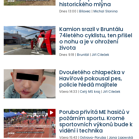
historického mlýna
Dnes
13:00
|
Bílovec
|
Michal Slonina
Kamion srazil v Bruntálu
74letého cyklistu, ten přišel
o nohu a je v ohrožení
života
Dnes
9:18
|
Bruntál
|
Jiří Cileček
Dvouletého chlapečka v
Havířově pokousal pes,
policie hledá majitele
Včera
14:33
|
Celý MS kraj
|
Jiří Cileček
Poruba přivítá ME hasičů v
01:31
požárním sportu. Kromě
sportovních výkonů bude k
vidění i technika
Včera
15:43
|
Ostrava-Poruba
|
Jana Lipowská