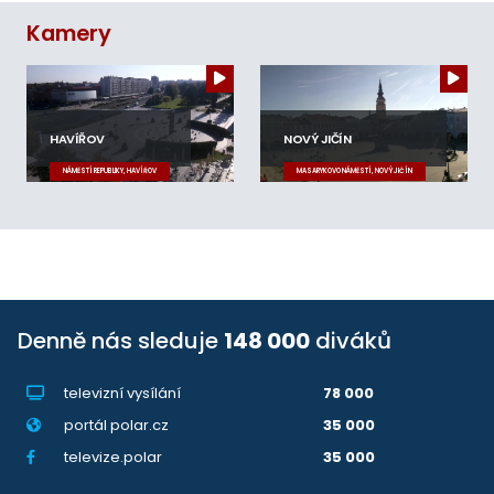
Kamery
HAVÍŘOV
NOVÝ JIČÍN
NÁMĚSTÍ REPUBLIKY, HAVÍŘOV
MASARYKOVO NÁMĚSTÍ, NOVÝ JIČÍN
Denně nás sleduje
148 000
diváků
televizní vysílání
78 000
portál polar.cz
35 000
televize.polar
35 000