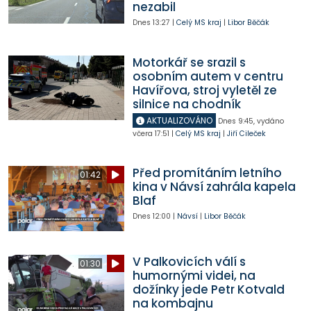
nezabil
Dnes
13:27
|
Celý MS kraj
|
Libor Běčák
Motorkář se srazil s
osobním autem v centru
Havířova, stroj vyletěl ze
silnice na chodník
AKTUALIZOVÁNO
Dnes
9:45
,
vydáno
včera
17:51
|
Celý MS kraj
|
Jiří Cileček
Před promítáním letního
01:42
kina v Návsí zahrála kapela
Blaf
Dnes
12:00
|
Návsí
|
Libor Běčák
V Palkovicích válí s
01:30
humornými videi, na
dožínky jede Petr Kotvald
na kombajnu