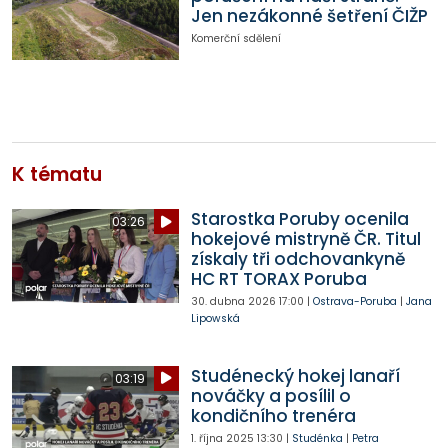
Jen nezákonné šetření ČIŽP
Komerční sdělení
K tématu
Starostka Poruby ocenila
03:26
hokejové mistryně ČR. Titul
získaly tři odchovankyně
HC RT TORAX Poruba
30. dubna 2026
17:00
|
Ostrava-Poruba
|
Jana
Lipowská
Studénecký hokej lanaří
03:19
nováčky a posílil o
kondičního trenéra
1. října 2025
13:30
|
Studénka
|
Petra