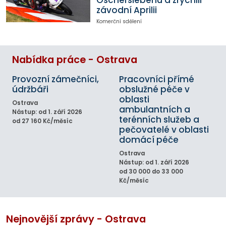
Oscherslebenu a zrychlil
závodní Aprilii
Komerční sdělení
Nabídka práce - Ostrava
Provozní zámečníci,
Pracovníci přímé
údržbáři
obslužné péče v
oblasti
Ostrava
ambulantních a
Nástup: od 1. září 2026
terénních služeb a
od 27 160 Kč/měsíc
pečovatelé v oblasti
domácí péče
Ostrava
Nástup: od 1. září 2026
od 30 000 do 33 000
Kč/měsíc
Nejnovější zprávy - Ostrava