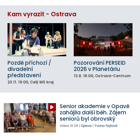
Kam vyrazit - Ostrava
Pozdě příchozí /
Pozorování PERSEID
divadelní
2026 v Planetáriu
představení
13.8.
18:00
, Ostrava-Centrum
23.11.
19:00
, Celý MS kraj
Senior akademie v Opavě
02:50
zahájila další běh. Zájem
seniorů byl obrovský
Včera
10:28
|
Opava
|
Yvona Fajtová