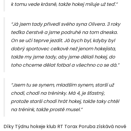
k tomu vede krásně, takže hokej miluje už teď.”
“Já jsem tady přivedl svého syna Olivera. 3 roky
teďka čerstvě a jsme podruhé na tom dneska.
On se učí teprve jezdit. Já bych byl, kdyby byl
dobrý sportovec celkově než jenom hokejista,
takže my jsme tady, aby jsme dělali hokej, do
toho chceme dělat fotbal a všechno co se dá.”
“Jsem tu se synem, mladším synem, starší už
chodí, chodí na tréninky. Má 4, je šťastný,
protože starší chodí hrát hokej, takže taky chtěl
na trénink, takže prostě musel.”
Díky Týdnu hokeje klub RT Torax Poruba získává nové