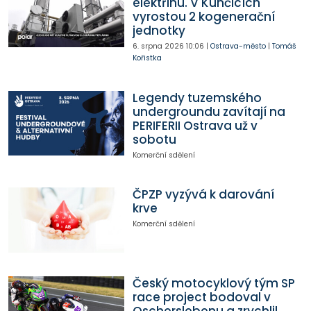
elektřinu. V Kunčicích
vyrostou 2 kogenerační
jednotky
6. srpna 2026
10:06
|
Ostrava-město
|
Tomáš
Kořistka
Legendy tuzemského
undergroundu zavítají na
PERIFERII Ostrava už v
sobotu
Komerční sdělení
ČPZP vyzývá k darování
krve
Komerční sdělení
Český motocyklový tým SP
race project bodoval v