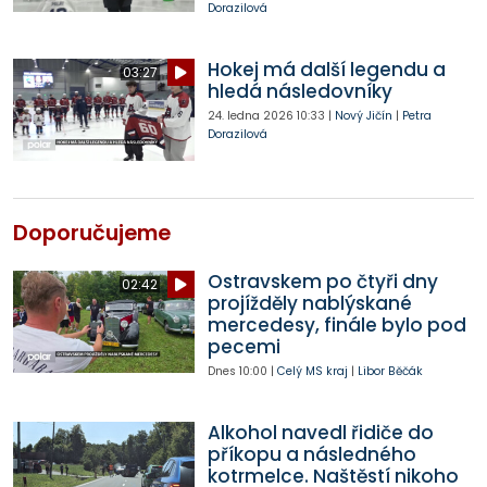
Dorazilová
Hokej má další legendu a
03:27
hledá následovníky
24. ledna 2026
10:33
|
Nový Jičín
|
Petra
Dorazilová
Doporučujeme
Ostravskem po čtyři dny
02:42
projížděly nablýskané
mercedesy, finále bylo pod
pecemi
Dnes
10:00
|
Celý MS kraj
|
Libor Běčák
Alkohol navedl řidiče do
příkopu a následného
kotrmelce. Naštěstí nikoho