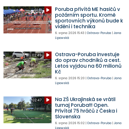
Poruba přivítá ME hasičů v
01:31
požárním sportu. Kromě
sportovních výkonů bude k
vidění i technika
6. srpna 2026
15:43
|
Ostrava-Poruba
|
Jana
Lipowská
Ostrava-Poruba investuje
02:49
do oprav chodníků a cest.
Letos vyjdou na 60 milionů
Kč
6. srpna 2026
15:20
|
Ostrava-Poruba
|
Jana
Lipowská
Na ZŠ Ukrajinská se vrátil
02:47
turnaj Poruba!!! Open.
Přivítal 75 hráčů z Česka i
Slovenska
6. srpna 2026
15:02
|
Ostrava-Poruba
|
Jana
Lipowská