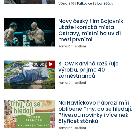
Včera
9:16
|
Palkovice
|
Libor Běčák
Nový český film Bojovník
ukáže ikonická místa
Ostravy, místní ho uvidí
mezi prvními
Komerční sdělení
STOW Karviná rozšiřuje
05:00
výrobu, přijme 40
zaměstnanců
Komerční sdělení
Na Havlíčkovo nábřeží míří
oblíbené Trhy, co se hledají.
Přivezou novinky i více než
čtyřicet stánků
Komerční sdělení