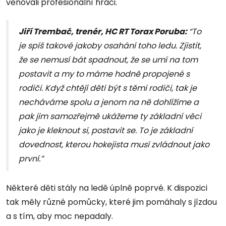
věnovali profesionální hráči.
Jiří Trembač, trenér, HC RT Torax Poruba:
“To
je spíš takové jakoby osahání toho ledu. Zjistit,
že se nemusí bát spadnout, že se umí na tom
postavit a my to máme hodně propojené s
rodiči. Když chtějí děti být s těmi rodiči, tak je
necháváme spolu a jenom na ně dohlížíme a
pak jim samozřejmě ukážeme ty základní věci
jako je kleknout si, postavit se. To je základní
dovednost, kterou hokejista musí zvládnout jako
první.”
Některé děti stály na ledě úplně poprvé. K dispozici
tak měly různé pomůcky, které jim pomáhaly s jízdou
a s tím, aby moc nepadaly.