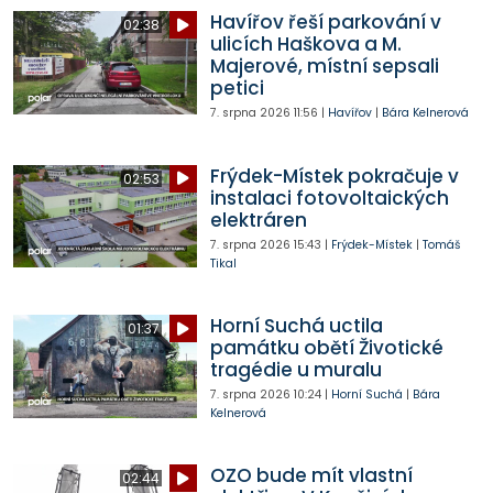
Havířov řeší parkování v
02:38
ulicích Haškova a M.
Majerové, místní sepsali
petici
7. srpna 2026
11:56
|
Havířov
|
Bára Kelnerová
Frýdek-Místek pokračuje v
02:53
instalaci fotovoltaických
elektráren
7. srpna 2026
15:43
|
Frýdek-Místek
|
Tomáš
Tikal
Horní Suchá uctila
01:37
památku obětí Životické
tragédie u muralu
7. srpna 2026
10:24
|
Horní Suchá
|
Bára
Kelnerová
OZO bude mít vlastní
02:44