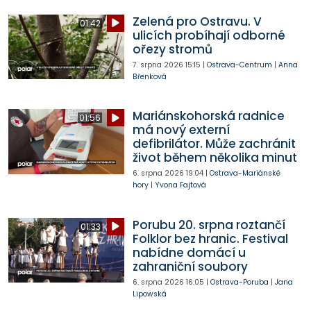
Zelená pro Ostravu. V
01:42
ulicích probíhají odborné
ořezy stromů
7. srpna 2026
15:15
|
Ostrava-Centrum
|
Anna
Břenková
Mariánskohorská radnice
01:56
má nový externí
defibrilátor. Může zachránit
život během několika minut
6. srpna 2026
19:04
|
Ostrava-Mariánské
hory
|
Yvona Fajtová
Porubu 20. srpna roztančí
01:33
Folklor bez hranic. Festival
nabídne domácí u
zahraniční soubory
6. srpna 2026
16:05
|
Ostrava-Poruba
|
Jana
Lipowská