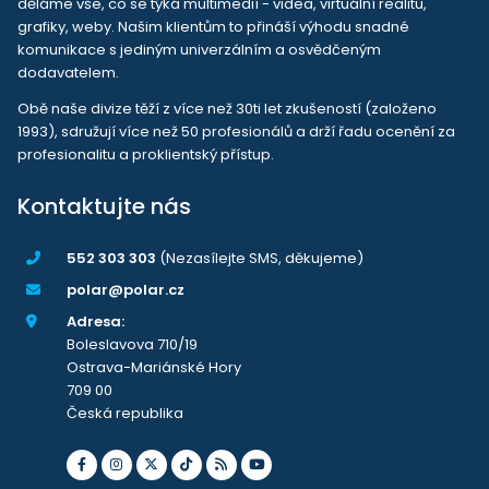
děláme vše, co se týká multimedií - videa, virtuální realitu,
grafiky, weby. Našim klientům to přináší výhodu snadné
komunikace s jediným univerzálním a osvědčeným
dodavatelem.
Obě naše divize těží z více než 30ti let zkušeností (založeno
1993), sdružují více než 50 profesionálů a drží řadu ocenění za
profesionalitu a proklientský přístup.
Kontaktujte nás
552 303 303
(Nezasílejte SMS, děkujeme)
polar@polar.cz
Adresa:
Boleslavova 710/19
Ostrava-Mariánské Hory
709 00
Česká republika