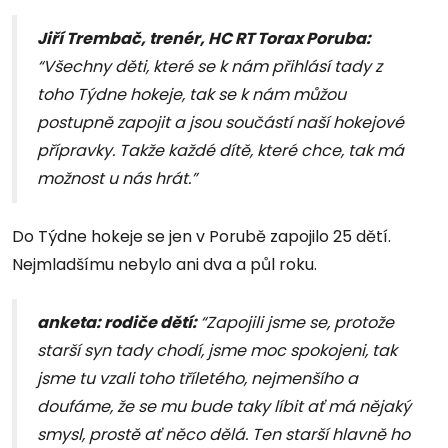
Jiří Trembač, trenér, HC RT Torax Poruba:
“Všechny děti, které se k nám přihlásí tady z
toho Týdne hokeje, tak se k nám můžou
postupně zapojit a jsou součástí naší hokejové
přípravky. Takže každé dítě, které chce, tak má
možnost u nás hrát.”
Do Týdne hokeje se jen v Porubě zapojilo 25 dětí.
Nejmladšímu nebylo ani dva a půl roku.
anketa: rodiče dětí:
“Zapojili jsme se, protože
starší syn tady chodí, jsme moc spokojeni, tak
jsme tu vzali toho tříletého, nejmenšího a
doufáme, že se mu bude taky líbit ať má nějaký
smysl, prostě ať něco dělá. Ten starší hlavně ho