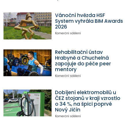
Vánoční hvězda HSF
System vyhrála BIM Awards
2026
Komerční sdělení
Rehabilitační ústav
Hrabyně a Chuchelná
zapojuje do péče peer
mentory
Komerční sdělení
Dobíjení elektromobilů u
ČEZ stojanů v kraji vzrostlo
o 34 %, na špici poprvé
Nový Jičín
Komerční sdělení