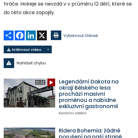
hráče. Hokeje se nevzdá v v průměru 12 dětí, které se
do této akce zapojily.
Sdílet
Facebook
LinkedIn
X
Vytisknout článek
Stáhnout video
Nahlásit chybu
Legendární Dakota na
01:32
okraji Bělského lesa
prochází masivní
proměnou a nabídne
exkluzivní gastronomii
Komerční sdělení
Ridera Bohemia: žádné
porušení na naší straně.