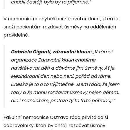
chodil častěji, bylo by to příjemné.”
V nemocnici nechyběli ani zdravotní klauni, kteří se
snaží pacientům rozdávat úsměvy na odděleních
pravidelně.
Gabriela Giganti, zdravotní klaun:
,,V rámci
organizace Zdravotní klaun chodíme
navštěvovat děti a dáváme jim úsměvy. Ať je
Mezinárodní den nebo není, pořád dáváme.
Dneska je to o to výjimečné. Jsem ráda, že jsem
tady a že mohu rozdávat úsměvy nejen dětem,
ale i maminkám, protože ty to také potřebují.”
Fakultní nemocnice Ostrava ráda přivítá další
dobrovolníky, kteří by chtěli rozdávat úsměv