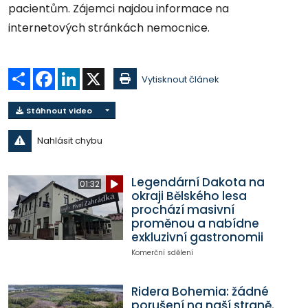
pacientům. Zájemci najdou informace na
internetových stránkách nemocnice.
Sdílet
Facebook
LinkedIn
X
Vytisknout článek
Stáhnout video
Nahlásit chybu
Legendární Dakota na
01:32
okraji Bělského lesa
prochází masivní
proměnou a nabídne
exkluzivní gastronomii
Komerční sdělení
Ridera Bohemia: žádné
porušení na naší straně.