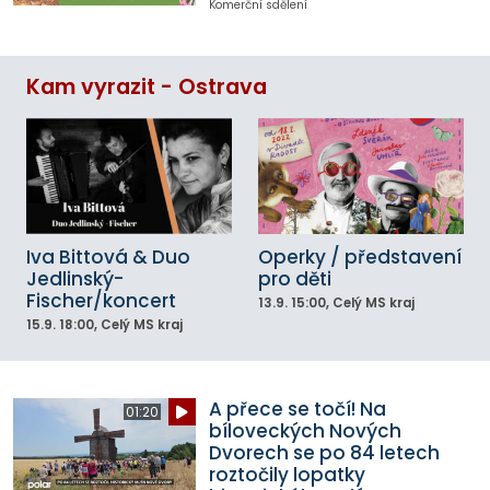
Komerční sdělení
Kam vyrazit - Ostrava
Iva Bittová & Duo
Operky / představení
Jedlinský-
pro děti
Fischer/koncert
13.9.
15:00
, Celý MS kraj
15.9.
18:00
, Celý MS kraj
A přece se točí! Na
01:20
bíloveckých Nových
Dvorech se po 84 letech
roztočily lopatky