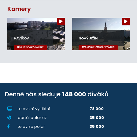
Kamery
HAVÍŘOV
NOVÝ JIČÍN
NÁMĚSTÍ REPUBLIKY, HAVÍŘOV
MASARYKOVO NÁMĚSTÍ, NOVÝ JIČÍN
Denně nás sleduje
148 000
diváků
televizní vysílání
78 000
portál polar.cz
35 000
televize.polar
35 000