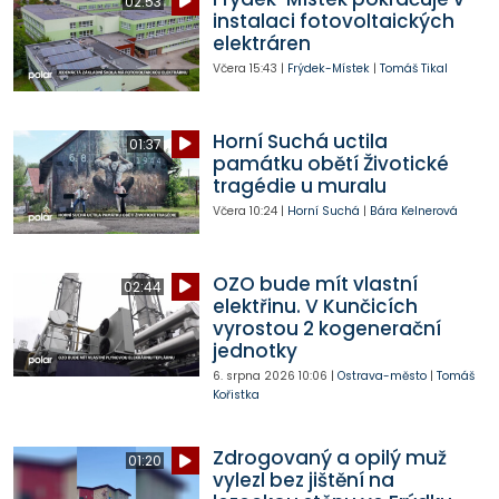
02:53
instalaci fotovoltaických
elektráren
Včera
15:43
|
Frýdek-Místek
|
Tomáš Tikal
Horní Suchá uctila
01:37
památku obětí Životické
tragédie u muralu
Včera
10:24
|
Horní Suchá
|
Bára Kelnerová
OZO bude mít vlastní
02:44
elektřinu. V Kunčicích
vyrostou 2 kogenerační
jednotky
6. srpna 2026
10:06
|
Ostrava-město
|
Tomáš
Kořistka
Zdrogovaný a opilý muž
01:20
vylezl bez jištění na