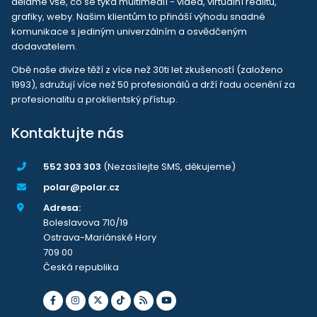
děláme vše, co se týká multimedií - videa, virtuální realitu,
grafiky, weby. Našim klientům to přináší výhodu snadné
komunikace s jediným univerzálním a osvědčeným
dodavatelem.
Obě naše divize těží z více než 30ti let zkušeností (založeno
1993), sdružují více než 50 profesionálů a drží řadu ocenění za
profesionalitu a proklientský přístup.
Kontaktujte nás
552 303 303
(Nezasílejte SMS, děkujeme)
polar@polar.cz
Adresa:
Boleslavova 710/19
Ostrava-Mariánské Hory
709 00
Česká republika