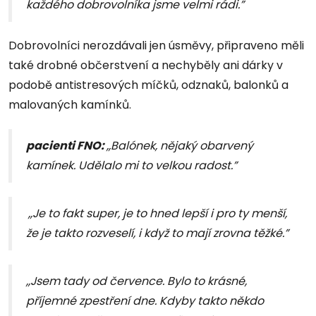
každého dobrovolníka jsme velmi rádi.”
Dobrovolníci nerozdávali jen úsměvy, připraveno měli
také drobné občerstvení a nechyběly ani dárky v
podobě antistresových míčků, odznaků, balonků a
malovaných kamínků.
pacienti FNO:
,,Balónek, nějaký obarvený
kamínek. Udělalo mi to velkou radost.”
,,Je to fakt super, je to hned lepší i pro ty menší,
že je takto rozveselí, i když to mají zrovna těžké.”
,,
Jsem tady od července.
Bylo to krásné,
příjemné zpestření dne.
Kdyby takto někdo