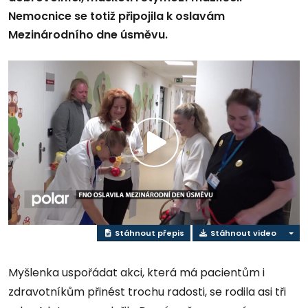
Nemocnice se totiž připojila k oslavám
Mezinárodního dne úsměvu.
Přehrát
video
Stáhnout přepis
Stáhnout video
Myšlenka uspořádat akci, která má pacientům i
zdravotníkům přinést trochu radosti, se rodila asi tři