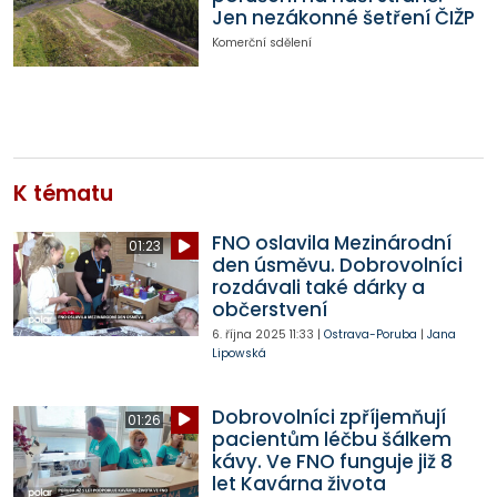
Jen nezákonné šetření ČIŽP
Komerční sdělení
K tématu
FNO oslavila Mezinárodní
01:23
den úsměvu. Dobrovolníci
rozdávali také dárky a
občerstvení
6. října 2025
11:33
|
Ostrava-Poruba
|
Jana
Lipowská
Dobrovolníci zpříjemňují
01:26
pacientům léčbu šálkem
kávy. Ve FNO funguje již 8
let Kavárna života