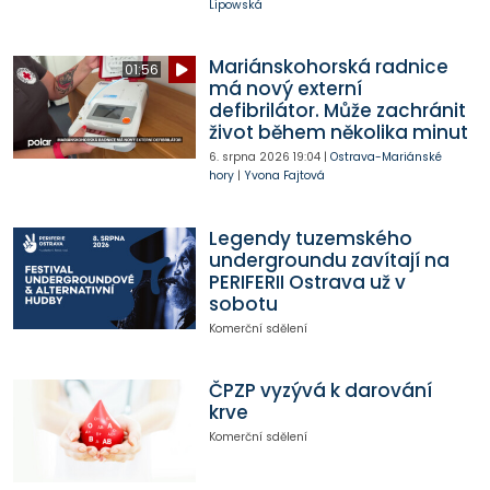
Lipowská
Mariánskohorská radnice
01:56
má nový externí
defibrilátor. Může zachránit
život během několika minut
6. srpna 2026
19:04
|
Ostrava-Mariánské
hory
|
Yvona Fajtová
Legendy tuzemského
undergroundu zavítají na
PERIFERII Ostrava už v
sobotu
Komerční sdělení
ČPZP vyzývá k darování
krve
Komerční sdělení