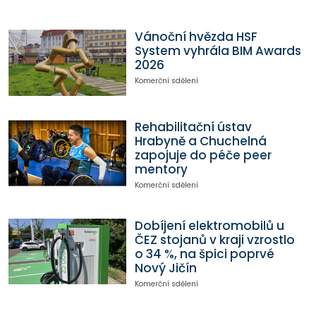
Vánoční hvězda HSF
System vyhrála BIM Awards
2026
Komerční sdělení
Rehabilitační ústav
Hrabyně a Chuchelná
zapojuje do péče peer
mentory
Komerční sdělení
Dobíjení elektromobilů u
ČEZ stojanů v kraji vzrostlo
o 34 %, na špici poprvé
Nový Jičín
Komerční sdělení