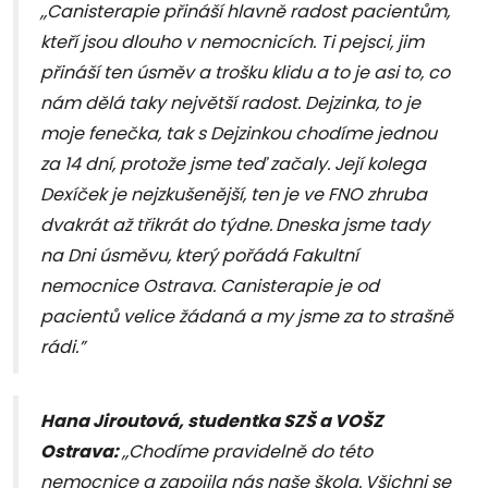
,,Canisterapie přináší hlavně radost pacientům,
kteří jsou dlouho v nemocnicích. Ti pejsci, jim
přináší ten úsměv a trošku klidu a to je asi to, co
nám dělá taky největší radost.
Dejzinka, to je
moje fenečka, tak s Dejzinkou chodíme jednou
za 14 dní, protože jsme teď začaly.
Její kolega
Dexíček je nejzkušenější, ten je ve FNO zhruba
dvakrát až třikrát do týdne.
Dneska jsme tady
na Dni úsměvu, který pořádá Fakultní
nemocnice Ostrava.
Canisterapie je od
pacientů
velice žádaná
a my jsme za to strašně
rádi.”
Hana Jiroutová,
studentka SZŠ a VOŠZ
Ostrava:
,,Chodíme pravidelně do této
nemocnice a zapojila nás naše škola.
Všichni se