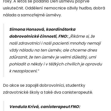
roky. A letos se podařilo Den úsměvu poprvé
uskutečnit. Oddělení nemocnice oživily hudba, dobrá
nálada a samozřejmě úsměvy.
Simona Honsová, koordinátorka
dobrovolnické činnosti, FNO:
,,
Říkáme si, že
naši zdravotníci i naši pacienti mnohdy nemají
vždy náladu na ten úsměv, ale
chceme dnes
zdůraznit, že ten úsměv je velmi důležitý, umí
pohladit a někdy i v těžkých chvílích je opravdu
k nezaplacení.”
Do akce se zapojili dobrovolníci, studentky
zdravotnické školy a také dva canisterapeuté.
Vendula Krivá, canisterapeut FNO: