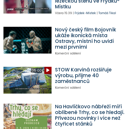
lezeckou stěnu ve Frýdku-
Místku
Včera
15:39
|
Frýdek-Místek
|
Tomáš Tikal
Nový český film Bojovník
ukáže ikonická místa
Ostravy, místní ho uvidí
mezi prvními
Komerční sdělení
STOW Karviná rozšiřuje
05:00
výrobu, přijme 40
zaměstnanců
Komerční sdělení
Na Havlíčkovo nábřeží míří
oblíbené Trhy, co se hledají.
Přivezou novinky i více než
čtyřicet stánků