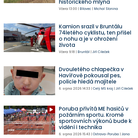
historického mlýna
Včera
13:00
|
Bílovec
|
Michal Slonina
Kamion srazil v Bruntálu
74letého cyklistu, ten přišel
o nohu a je v ohrožení
života
Včera
9:18
|
Bruntál
|
Jiří Cileček
Dvouletého chlapečka v
Havířově pokousal pes,
policie hledá majitele
6. srpna 2026
14:33
|
Celý MS kraj
|
Jiří Cileček
Poruba přivítá ME hasičů v
01:31
požárním sportu. Kromě
sportovních výkonů bude k
vidění i technika
6. srpna 2026
15:43
|
Ostrava-Poruba
|
Jana