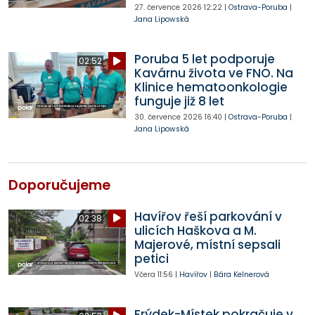
27. července 2026
12:22
|
Ostrava-Poruba
|
Jana Lipowská
Poruba 5 let podporuje
02:52
Kavárnu života ve FNO. Na
Klinice hematoonkologie
funguje již 8 let
30. července 2026
16:40
|
Ostrava-Poruba
|
Jana Lipowská
Doporučujeme
Havířov řeší parkování v
02:38
ulicích Haškova a M.
Majerové, místní sepsali
petici
Včera
11:56
|
Havířov
|
Bára Kelnerová
Frýdek-Místek pokračuje v