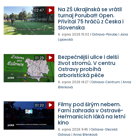
Na ZŠ Ukrajinská se vrátil
02:47
turnaj Poruba!!! Open.
Přivítal 75 hráčů z Česka i
Slovenska
6. srpna 2026
15:02
|
Ostrava-Poruba
|
Jana
Lipowská
Bezpečnější ulice i delší
01:25
život stromů. V centru
Ostravy probíhá
arboristická péče
6. srpna 2026
14:27
|
Ostrava-Centrum
|
Anna
Břenková
Filmy pod širým nebem.
01:20
Farní zahrada v Ostravě-
Heřmanicích láká na letní
kino
6. srpna 2026
9:45
|
Ostrava-Slezská
Ostrava
|
Anna Břenková