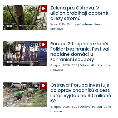
Zelená pro Ostravu. V
01:42
ulicích probíhají odborné
ořezy stromů
Včera
15:15
|
Ostrava-Centrum
|
Anna
Břenková
Porubu 20. srpna roztančí
01:33
Folklor bez hranic. Festival
nabídne domácí u
zahraniční soubory
6. srpna 2026
16:05
|
Ostrava-Poruba
|
Jana
Lipowská
Ostrava-Poruba investuje
02:49
do oprav chodníků a cest.
Letos vyjdou na 60 milionů
Kč
6. srpna 2026
15:20
|
Ostrava-Poruba
|
Jana
Lipowská