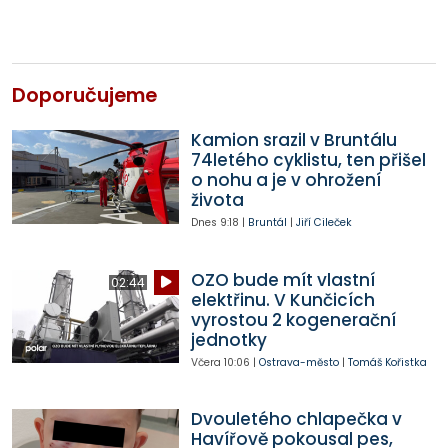
Doporučujeme
Kamion srazil v Bruntálu
74letého cyklistu, ten přišel
o nohu a je v ohrožení
života
Dnes
9:18
|
Bruntál
|
Jiří Cileček
OZO bude mít vlastní
02:44
elektřinu. V Kunčicích
vyrostou 2 kogenerační
jednotky
Včera
10:06
|
Ostrava-město
|
Tomáš Kořistka
Dvouletého chlapečka v
Havířově pokousal pes,