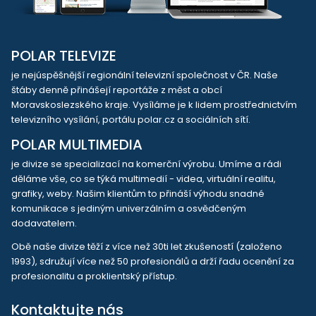
POLAR TELEVIZE
je nejúspěšnější regionální televizní společnost v ČR. Naše
štáby denně přinášejí reportáže z měst a obcí
Moravskoslezského kraje. Vysíláme je k lidem prostřednictvím
televizního vysílání, portálu polar.cz a sociálních sítí.
POLAR MULTIMEDIA
je divize se specializací na komerční výrobu. Umíme a rádi
děláme vše, co se týká multimedií - videa, virtuální realitu,
grafiky, weby. Našim klientům to přináší výhodu snadné
komunikace s jediným univerzálním a osvědčeným
dodavatelem.
Obě naše divize těží z více než 30ti let zkušeností (založeno
1993), sdružují více než 50 profesionálů a drží řadu ocenění za
profesionalitu a proklientský přístup.
Kontaktujte nás