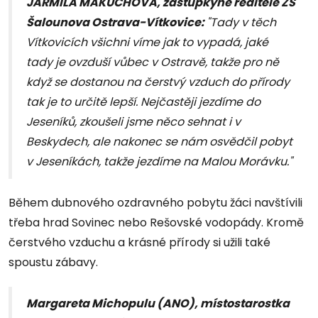
JARMILA MAKÚCHOVÁ, zástupkyně ředitele ZŠ
Šalounova Ostrava-Vítkovice:
"Tady v těch
Vítkovicích všichni víme jak to vypadá, jaké
tady je ovzduší vůbec v Ostravě, takže pro ně
když se dostanou na čerstvý vzduch do přírody
tak je to určitě lepší. Nejčastěji jezdíme do
Jeseníků, zkoušeli jsme něco sehnat i v
Beskydech, ale nakonec se nám osvědčil pobyt
v Jeseníkách, takže jezdíme na Malou Morávku."
Během dubnového ozdravného pobytu žáci navštívili
třeba hrad Sovinec nebo Rešovské vodopády. Kromě
čerstvého vzduchu a krásné přírody si užili také
spoustu zábavy.
Margareta Michopulu (ANO), místostarostka