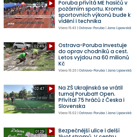
Poruba přivítá ME hasičů v
01:31
požárním sportu. Kromě
sportovních výkonů bude k
vidění i technika
Včera
15:43
|
Ostrava-Poruba
|
Jana Lipowská
Ostrava-Poruba investuje
02:49
do oprav chodníků a cest.
Letos vyjdou na 60 milionů
Kč
Včera
15:20
|
Ostrava-Poruba
|
Jana Lipowská
Na ZŠ Ukrajinská se vrátil
02:47
turnaj Poruba!!! Open.
Přivítal 75 hráčů z Česka i
Slovenska
Včera
15:02
|
Ostrava-Poruba
|
Jana Lipowská
Bezpečnější ulice i delší
01:25
život stromů. V centru