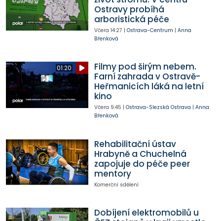
Ostravy probíhá
arboristická péče
Včera
14:27
|
Ostrava-Centrum
|
Anna
Břenková
Filmy pod širým nebem.
01:20
Farní zahrada v Ostravě-
Heřmanicích láká na letní
kino
Včera
9:45
|
Ostrava-Slezská Ostrava
|
Anna
Břenková
Rehabilitační ústav
Hrabyně a Chuchelná
zapojuje do péče peer
mentory
Komerční sdělení
Dobíjení elektromobilů u