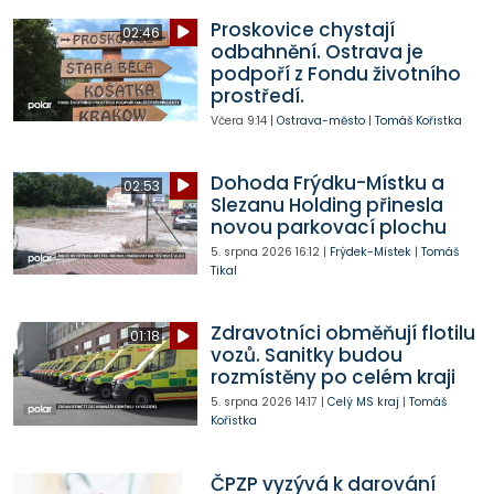
Proskovice chystají
02:46
odbahnění. Ostrava je
podpoří z Fondu životního
prostředí.
Včera
9:14
|
Ostrava-město
|
Tomáš Kořistka
Dohoda Frýdku-Místku a
02:53
Slezanu Holding přinesla
novou parkovací plochu
5. srpna 2026
16:12
|
Frýdek-Místek
|
Tomáš
Tikal
Zdravotníci obměňují flotilu
01:18
vozů. Sanitky budou
rozmístěny po celém kraji
5. srpna 2026
14:17
|
Celý MS kraj
|
Tomáš
Kořistka
ČPZP vyzývá k darování