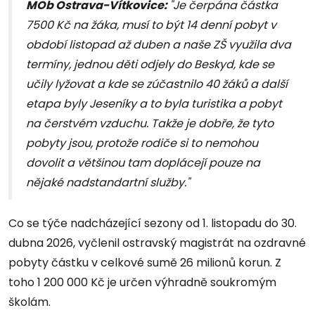
MOb Ostrava-Vítkovice:
"Je čerpána částka
7500 Kč na žáka, musí to být 14 denní pobyt v
období listopad až duben a naše ZŠ využila dva
termíny, jednou děti odjely do Beskyd, kde se
učily lyžovat a kde se zúčastnilo 40 žáků a další
etapa byly Jeseníky a to byla turistika a pobyt
na čerstvém vzduchu. Takže je dobře, že tyto
pobyty jsou, protože rodiče si to nemohou
dovolit a většinou tam doplácejí pouze na
nějaké nadstandartní služby."
Co se týče nadcházející sezony od 1. listopadu do 30.
dubna 2026, vyčlenil ostravský magistrát na ozdravné
pobyty částku v celkové sumě 26 milionů korun. Z
toho 1 200 000 Kč je určen výhradně soukromým
školám.