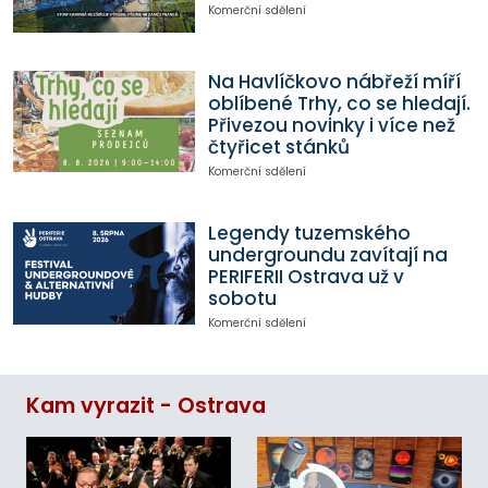
Komerční sdělení
Na Havlíčkovo nábřeží míří
oblíbené Trhy, co se hledají.
Přivezou novinky i více než
čtyřicet stánků
Komerční sdělení
Legendy tuzemského
undergroundu zavítají na
PERIFERII Ostrava už v
sobotu
Komerční sdělení
Kam vyrazit - Ostrava