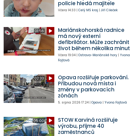
policie hledá majitele
Včera
14:33
|
Celý MS kraj
|
Jiří Cileček
Mariánskohorská radnice
01:56
má nový externí
defibrilátor. Může zachránit
život během několika minut
Včera
19:04
|
Ostrava-Mariánské hory
|
Yvona
Fajtová
Opava rozšiřuje parkování.
02:33
Přibudou nová místa i
změny v parkovacích
zónách
5. srpna 2026
17:24
|
Opava
|
Yvona Fajtová
STOW Karviná rozšiřuje
05:00
výrobu, přijme 40
zaměstnanců