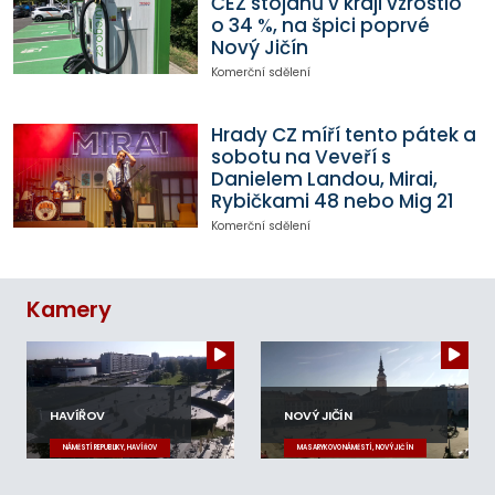
ČEZ stojanů v kraji vzrostlo
o 34 %, na špici poprvé
Nový Jičín
Komerční sdělení
Hrady CZ míří tento pátek a
sobotu na Veveří s
Danielem Landou, Mirai,
Rybičkami 48 nebo Mig 21
Komerční sdělení
Kamery
HAVÍŘOV
NOVÝ JIČÍN
NÁMĚSTÍ REPUBLIKY, HAVÍŘOV
MASARYKOVO NÁMĚSTÍ, NOVÝ JIČÍN