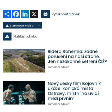
Sdílet
Facebook
LinkedIn
X
Vytisknout článek
Stáhnout video
Nahlásit chybu
Ridera Bohemia: žádné
porušení na naší straně.
Jen nezákonné šetření ČIŽP
Komerční sdělení
Nový český film Bojovník
ukáže ikonická místa
Ostravy, místní ho uvidí
mezi prvními
Komerční sdělení