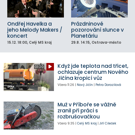
Ondřej Havelka a
Prázdninové
jeho Melody Makers /
pozorování slunce v
koncert
Planetáriu
15.12.
18:00
, Celý MS kraj
29.8.
14:15
, Ostrava-město
Když jde teplota nad třicet,
01:20
ochlazuje centrum Nového
Jičína kropicí vůz
Včera
11:26
|
Nový Jičín
|
Petra Dorazilová
Muž v Příboře se vážně
zranil při práci s
rozbrušovačkou
Včera
9:35
|
Celý MS kraj
|
Jiří Cileček