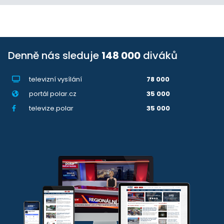
Denně nás sleduje
148 000
diváků
televizní vysílání
78 000
portál polar.cz
35 000
televize.polar
35 000