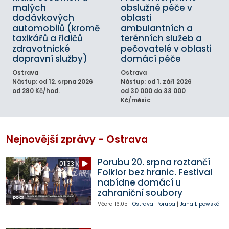
malých
obslužné péče v
dodávkových
oblasti
automobilů (kromě
ambulantních a
taxikářů a řidičů
terénních služeb a
zdravotnické
pečovatelé v oblasti
dopravní služby)
domácí péče
Ostrava
Ostrava
Nástup: od 12. srpna 2026
Nástup: od 1. září 2026
od 280 Kč/hod.
od 30 000 do 33 000
Kč/měsíc
Nejnovější zprávy - Ostrava
Porubu 20. srpna roztančí
01:33
Folklor bez hranic. Festival
nabídne domácí u
zahraniční soubory
Včera
16:05
|
Ostrava-Poruba
|
Jana Lipowská