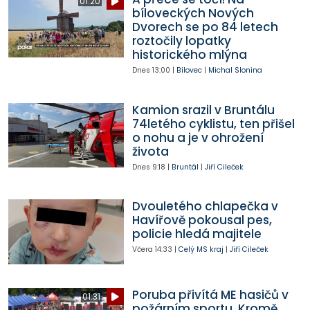
01:20
bíloveckých Nových
Dvorech se po 84 letech
roztočily lopatky
historického mlýna
Dnes
13:00
|
Bílovec
|
Michal Slonina
Kamion srazil v Bruntálu
74letého cyklistu, ten přišel
o nohu a je v ohrožení
života
Dnes
9:18
|
Bruntál
|
Jiří Cileček
Dvouletého chlapečka v
Havířově pokousal pes,
policie hledá majitele
Včera
14:33
|
Celý MS kraj
|
Jiří Cileček
Poruba přivítá ME hasičů v
01:31
požárním sportu. Kromě