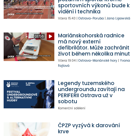
sportovních výkonů bude k
vidění i technika
Včera
15:43
|
Ostrava-Poruba
|
Jana Lipowská
Mariánskohorská radnice
01:56
má nový externí
defibrilátor. Může zachránit
život během několika minut
Včera
19:04
|
Ostrava-Mariánské hory
|
Yvona
Fajtová
Legendy tuzemského
undergroundu zavítají na
PERIFERII Ostrava už v
sobotu
Komerční sdělení
ČPZP vyzývá k darování
krve