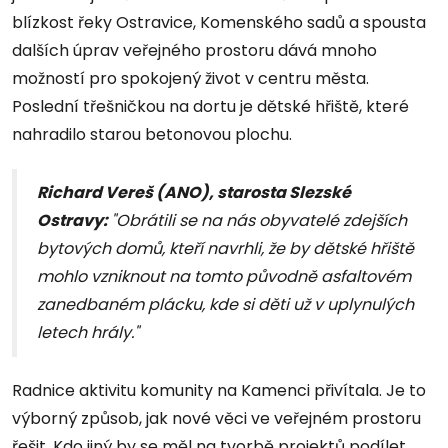
blízkost řeky Ostravice, Komenského sadů a spousta
dalších úprav veřejného prostoru dává mnoho
možností pro spokojený život v centru města.
Poslední třešničkou na dortu je dětské hřiště, které
nahradilo starou betonovou plochu.
Richard Vereš (ANO), starosta Slezské
Ostravy:
"Obrátili se na nás obyvatelé zdejších
bytových domů, kteří navrhli, že by dětské hřiště
mohlo vzniknout na tomto původně asfaltovém
zanedbaném plácku, kde si děti už v uplynulých
letech hrály."
Radnice aktivitu komunity na Kamenci přivítala. Je to
výborný způsob, jak nové věci ve veřejném prostoru
řešit. Kdo jiný by se měl na tvorbě projektů podílet,