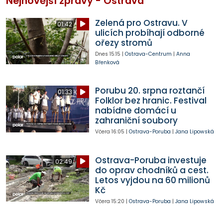
Nejnovější zprávy - Ostrava
Zelená pro Ostravu. V
01:42
ulicích probíhají odborné
ořezy stromů
Dnes
15:15
|
Ostrava-Centrum
|
Anna
Břenková
Porubu 20. srpna roztančí
01:33
Folklor bez hranic. Festival
nabídne domácí u
zahraniční soubory
Včera
16:05
|
Ostrava-Poruba
|
Jana Lipowská
Ostrava-Poruba investuje
02:49
do oprav chodníků a cest.
Letos vyjdou na 60 milionů
Kč
Včera
15:20
|
Ostrava-Poruba
|
Jana Lipowská