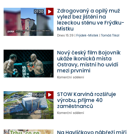
Zdrogovaný a opilý muž
01:20
vylezl bez jištění na
lezeckou stěnu ve Frýdku-
Místku
Dnes
15:39
|
Frýdek-Místek
|
Tomáš Tikal
Nový český film Bojovník
ukáže ikonická místa
Ostravy, místní ho uvidí
mezi prvními
Komerční sdělení
STOW Karviná rozšiřuje
05:00
výrobu, přijme 40
zaměstnanců
Komerční sdělení
Na Havlíčkovo nábřeží míří