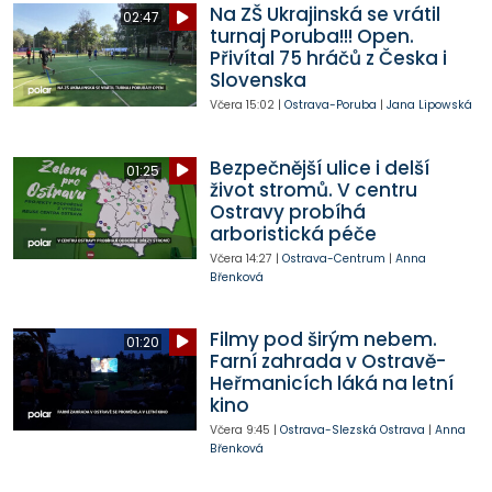
Na ZŠ Ukrajinská se vrátil
02:47
turnaj Poruba!!! Open.
Přivítal 75 hráčů z Česka i
Slovenska
Včera
15:02
|
Ostrava-Poruba
|
Jana Lipowská
Bezpečnější ulice i delší
01:25
život stromů. V centru
Ostravy probíhá
arboristická péče
Včera
14:27
|
Ostrava-Centrum
|
Anna
Břenková
Filmy pod širým nebem.
01:20
Farní zahrada v Ostravě-
Heřmanicích láká na letní
kino
Včera
9:45
|
Ostrava-Slezská Ostrava
|
Anna
Břenková