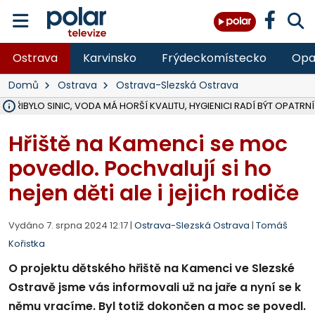
Ostrava
Karvinsko
Frýdeckomístecko
Opa
Domů
Ostrava
Ostrava-Slezská Ostrava
Ě PŘIBYLO SINIC, VODA MÁ HORŠÍ KVALITU, HYGIENICI RADÍ BÝT OPATRNÍ
ÚOHS DAL ZÁTORU POKUTU 100 000 ZA CHYBY V ZAKÁZCE NA OBN
AREÁL LODIČEK V KARVINÉ SE PŘIPRAVUJE NA VELKOU REKONSTRUKC
KARVINÁ ZNÁ BUDOUCÍ PODOBU AREÁLU LODIČKY V PARKU BOŽEN
CYKLISTU (74) SRAZIL V BRUNTÁLU KAMION, JE V OHROŽENÍ ŽIVOTA,
POLICIE HLEDÁ PŘÍPADNÉ SVĚDKY, KTEŘÍ POMŮŽOU OBJASNIT PRŮ
RADNÍ OSTRAVY A POSLANKYNĚ A. HOFFMANNOVÁ ZA PIRÁTY PODA
NA POSTUP MINISTERSTVA ŽIVOTNÍHO PROSTŘEDÍ V KAUZE HALDY 
MUŽ V PŘÍBOŘE SE VÁŽNĚ ZRANIL PŘI PRÁCI S ROZBRUŠOVAČKOU, I
SLEZSKÁ OSTRAVA PŘIPRAVUJE PROJEKTOVOU DOKUMENTACI PRO 
PODEZŘELÝ BALÍČEK ZASTAVIL PROVOZ NA NÁDRAŽÍ VE F-M, ČEKÁ 
CHLAPEČKA (2) V HAVÍŘOVĚ POKOUSAL PES, POLICIE HLEDÁ MAJITEL
MS KRAJ VYBUDUJE ZA 40 MILIONŮ V JABLUNKOVĚ NOVÝ MOST PŘES O
FOTBALISTA LAURI LAINE SE VRACÍ Z BANÍKU OSTRAVA NA PŮL ROK
F-M DOKONČIL VOLNOČASOVÝ AREÁL RIVKA PARK ZA 62 MILIONŮ,
Hřiště na Kamenci se moc
povedlo. Pochvalují si ho
nejen děti ale i jejich rodiče
Vydáno 7. srpna 2024 12:17 |
Ostrava-Slezská Ostrava
|
Tomáš
Kořistka
O projektu dětského hřiště na Kamenci ve Slezské
Ostravě jsme vás informovali už na jaře a nyní se k
němu vracíme. Byl totiž dokončen a moc se povedl.