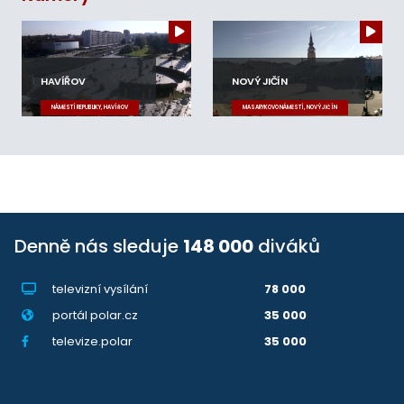
HAVÍŘOV
NOVÝ JIČÍN
NÁMĚSTÍ REPUBLIKY, HAVÍŘOV
MASARYKOVO NÁMĚSTÍ, NOVÝ JIČÍN
Denně nás sleduje
148 000
diváků
televizní vysílání
78 000
portál polar.cz
35 000
televize.polar
35 000