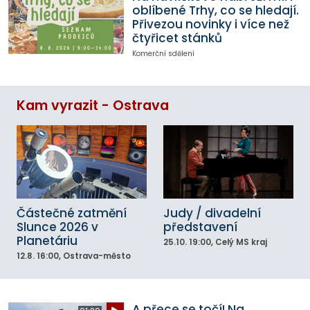
oblíbené Trhy, co se hledají.
Přivezou novinky i více než
čtyřicet stánků
Komerční sdělení
Kam vyrazit - Ostrava
Částečné zatmění
Judy / divadelní
Slunce 2026 v
představení
Planetáriu
25.10.
19:00
, Celý MS kraj
12.8.
16:00
, Ostrava-město
A přece se točí! Na