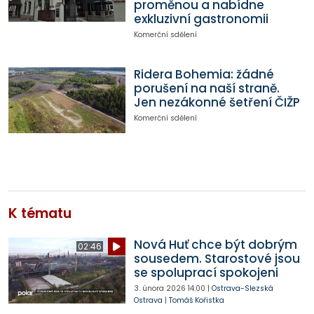
proměnou a nabídne
exkluzivní gastronomii
Komerční sdělení
Ridera Bohemia: žádné
porušení na naší straně.
Jen nezákonné šetření ČIŽP
Komerční sdělení
K tématu
Nová Huť chce být dobrým
02:46
sousedem. Starostové jsou
se spoluprací spokojeni
3. února 2026
14:00
|
Ostrava-Slezská
Ostrava
|
Tomáš Kořistka