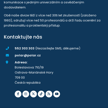
komunikace s jediným univerzálním a osvědčeným
dodavatelem.
Obě naše divize těží z více než 30ti let zkušeností (založeno
1993), sdružují více než 50 profesionálů a drží řadu ocenění za
profesionalitu a proklientský přístup.
Kontaktujte nás
552 303 303
(Nezasílejte SMS, děkujeme)
polar@polar.cz
Adresa:
Boleslavova 710/19
Ostrava-Mariánské Hory
709 00
Česká republika