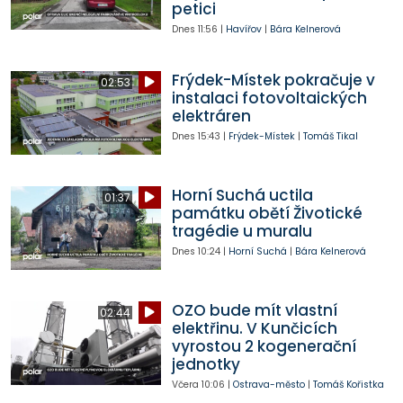
petici
Dnes
11:56
|
Havířov
|
Bára Kelnerová
Frýdek-Místek pokračuje v
02:53
instalaci fotovoltaických
elektráren
Dnes
15:43
|
Frýdek-Místek
|
Tomáš Tikal
Horní Suchá uctila
01:37
památku obětí Životické
tragédie u muralu
Dnes
10:24
|
Horní Suchá
|
Bára Kelnerová
OZO bude mít vlastní
02:44
elektřinu. V Kunčicích
vyrostou 2 kogenerační
jednotky
Včera
10:06
|
Ostrava-město
|
Tomáš Kořistka