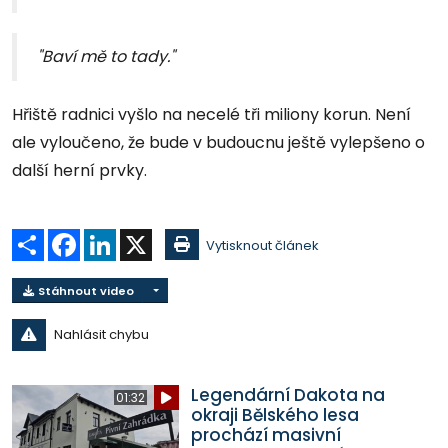
"Baví mě to tady."
Hřiště radnici vyšlo na necelé tři miliony korun. Není
ale vyloučeno, že bude v budoucnu ještě vylepšeno o
další herní prvky.
Sdílet
Facebook
LinkedIn
X
Vytisknout článek
Stáhnout video
Nahlásit chybu
Legendární Dakota na
01:32
okraji Bělského lesa
prochází masivní