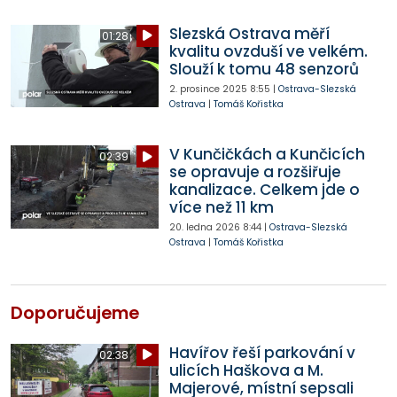
Slezská Ostrava měří
01:28
kvalitu ovzduší ve velkém.
Slouží k tomu 48 senzorů
2. prosince 2025
8:55
|
Ostrava-Slezská
Ostrava
|
Tomáš Kořistka
V Kunčičkách a Kunčicích
02:39
se opravuje a rozšiřuje
kanalizace. Celkem jde o
více než 11 km
20. ledna 2026
8:44
|
Ostrava-Slezská
Ostrava
|
Tomáš Kořistka
Doporučujeme
Havířov řeší parkování v
02:38
ulicích Haškova a M.
Majerové, místní sepsali