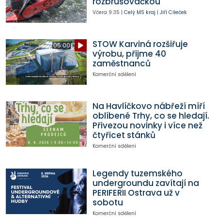
rozbrušovačkou
Včera
9:35
|
Celý MS kraj
|
Jiří Cileček
STOW Karviná rozšiřuje
05:00
výrobu, přijme 40
zaměstnanců
Komerční sdělení
Na Havlíčkovo nábřeží míří
oblíbené Trhy, co se hledají.
Přivezou novinky i více než
čtyřicet stánků
Komerční sdělení
Legendy tuzemského
undergroundu zavítají na
PERIFERII Ostrava už v
sobotu
Komerční sdělení