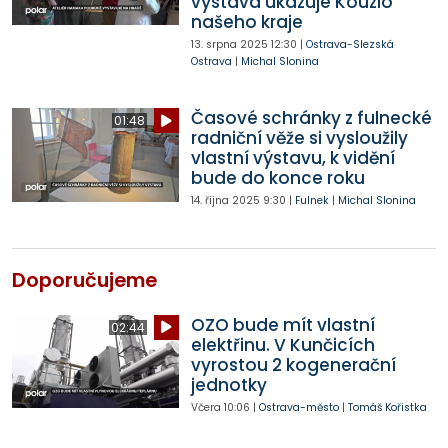
výstava ukazuje Kouzlo
našeho kraje
13. srpna 2025
12:30
|
Ostrava-Slezská
Ostrava
|
Michal Slonina
Časové schránky z fulnecké
01:48
radniční věže si vysloužily
vlastní výstavu, k vidění
bude do konce roku
14. října 2025
9:30
|
Fulnek
|
Michal Slonina
Doporučujeme
OZO bude mít vlastní
02:44
elektřinu. V Kunčicích
vyrostou 2 kogenerační
jednotky
Včera
10:06
|
Ostrava-město
|
Tomáš Kořistka