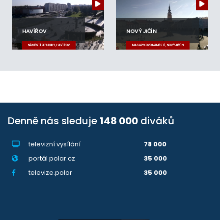
HAVÍŘOV
NOVÝ JIČÍN
NÁMĚSTÍ REPUBLIKY, HAVÍŘOV
MASARYKOVO NÁMĚSTÍ, NOVÝ JIČÍN
Denně nás sleduje
148 000
diváků
televizní vysílání
78 000
portál polar.cz
35 000
televize.polar
35 000