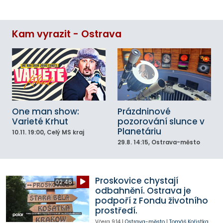
Kam vyrazit - Ostrava
One man show:
Prázdninové
Varieté Krhut
pozorování slunce v
Planetáriu
10.11.
19:00
, Celý MS kraj
29.8.
14:15
, Ostrava-město
Proskovice chystají
02:46
odbahnění. Ostrava je
podpoří z Fondu životního
prostředí.
Včera
9:14
|
Ostrava-město
|
Tomáš Kořistka