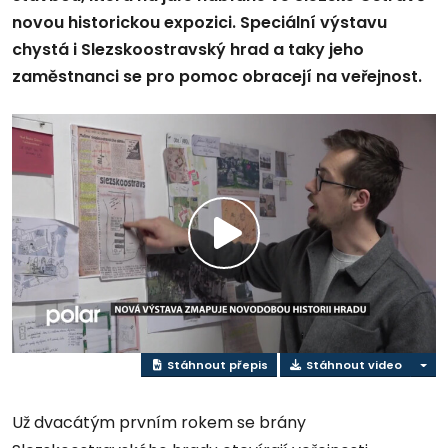
novou historickou expozici. Speciální výstavu
chystá i Slezskoostravský hrad a taky jeho
zaměstnanci se pro pomoc obracejí na veřejnost.
Přehrát
video
Stáhnout přepis
Stáhnout video
Už dvacátým prvním rokem se brány