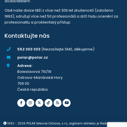
dodavatelem.
Obě naše divize těží z více než 30ti let zkušeností (založeno
1993), sdružují více než 50 profesionálů a drží řadu ocenění za
profesionalitu a proklientský přístup.
Kontaktujte nás
552 303 303
(Nezasílejte SMS, děkujeme)
polar@polar.cz
Adresa:
Boleslavova 710/19
Ostrava-Mariánské Hory
709 00
Česká republika
1993 - 2026 POLAR televize Ostrava, s.r.o., orgánem dohledu je Rada pro