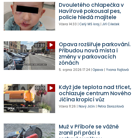
Dvouletého chlapečka v
Havířově pokousal pes,
policie hledá majitele
Včera
14:33
|
Celý MS kraj
|
Jiří Cileček
Opava rozšiřuje parkování.
02:33
Přibudou nová místa i
změny v parkovacích
zónách
5. srpna 2026
17:24
|
Opava
|
Yvona Fajtová
Když jde teplota nad třicet,
01:20
ochlazuje centrum Nového
Jičína kropicí vůz
Včera
11:26
|
Nový Jičín
|
Petra Dorazilová
Muž v Příboře se vážně
zranil při práci s