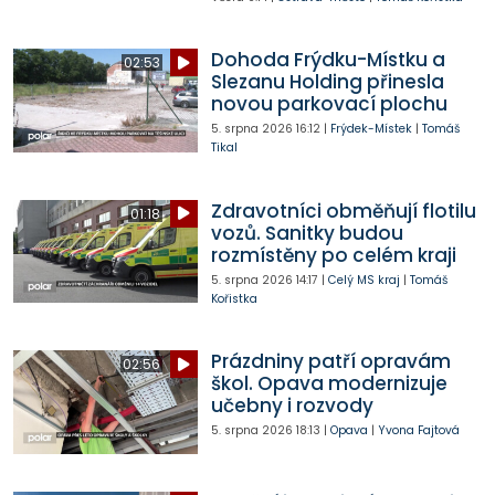
Dohoda Frýdku-Místku a
02:53
Slezanu Holding přinesla
novou parkovací plochu
5. srpna 2026
16:12
|
Frýdek-Místek
|
Tomáš
Tikal
Zdravotníci obměňují flotilu
01:18
vozů. Sanitky budou
rozmístěny po celém kraji
5. srpna 2026
14:17
|
Celý MS kraj
|
Tomáš
Kořistka
Prázdniny patří opravám
02:56
škol. Opava modernizuje
učebny i rozvody
5. srpna 2026
18:13
|
Opava
|
Yvona Fajtová