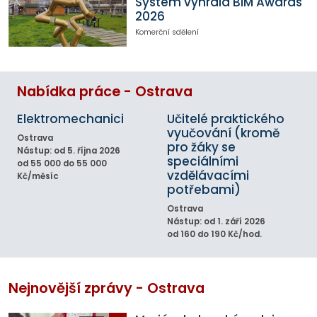
System vyhrála BIM Awards
2026
Komerční sdělení
Nabídka práce - Ostrava
Elektromechanici
Učitelé praktického
vyučování (kromě
Ostrava
pro žáky se
Nástup: od 5. října 2026
speciálními
od 55 000 do 55 000
vzdělávacími
Kč/měsíc
potřebami)
Ostrava
Nástup: od 1. září 2026
od 160 do 190 Kč/hod.
Nejnovější zprávy - Ostrava