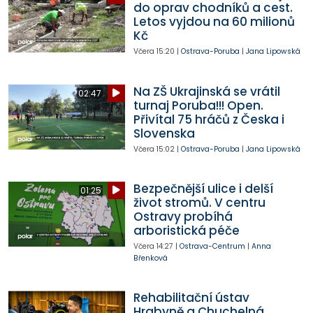
do oprav chodníků a cest.
Letos vyjdou na 60 milionů
Kč
Včera
15:20
|
Ostrava-Poruba
|
Jana Lipowská
Na ZŠ Ukrajinská se vrátil
02:47
turnaj Poruba!!! Open.
Přivítal 75 hráčů z Česka i
Slovenska
Včera
15:02
|
Ostrava-Poruba
|
Jana Lipowská
Bezpečnější ulice i delší
01:25
život stromů. V centru
Ostravy probíhá
arboristická péče
Včera
14:27
|
Ostrava-Centrum
|
Anna
Břenková
Rehabilitační ústav
Hrabyně a Chuchelná