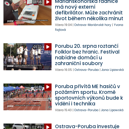
Mariánskohorská radnice
01:56
má nový externí
defibrilátor. Může zachránit
život během několika minut
Včera
19:04
|
Ostrava-Mariánské hory
|
Yvona
Fajtová
Porubu 20. srpna roztančí
01:33
Folklor bez hranic. Festival
nabídne domácí u
zahraniční soubory
Včera
16:05
|
Ostrava-Poruba
|
Jana Lipowská
Poruba přivítá ME hasičů v
01:31
požárním sportu. Kromě
sportovních výkonů bude k
vidění i technika
Včera
15:43
|
Ostrava-Poruba
|
Jana Lipowská
Ostrava-Poruba investuje
02:49