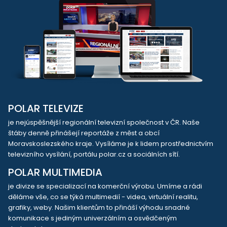
POLAR TELEVIZE
je nejúspěšnější regionální televizní společnost v ČR. Naše
štáby denně přinášejí reportáže z měst a obcí
Moravskoslezského kraje. Vysíláme je k lidem prostřednictvím
televizního vysílání, portálu polar.cz a sociálních sítí.
POLAR MULTIMEDIA
je divize se specializací na komerční výrobu. Umíme a rádi
děláme vše, co se týká multimedií - videa, virtuální realitu,
grafiky, weby. Našim klientům to přináší výhodu snadné
komunikace s jediným univerzálním a osvědčeným