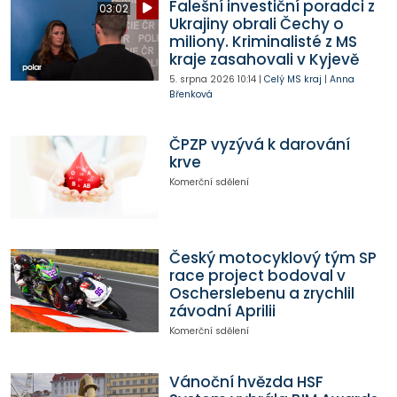
Falešní investiční poradci z
03:02
Ukrajiny obrali Čechy o
miliony. Kriminalisté z MS
kraje zasahovali v Kyjevě
5. srpna 2026
10:14
|
Celý MS kraj
|
Anna
Břenková
ČPZP vyzývá k darování
krve
Komerční sdělení
Český motocyklový tým SP
race project bodoval v
Oscherslebenu a zrychlil
závodní Aprilii
Komerční sdělení
Vánoční hvězda HSF