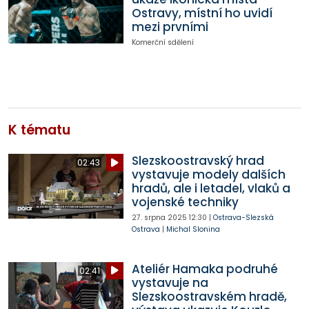
Ostravy, místní ho uvidí
mezi prvními
Komerční sdělení
K tématu
Slezskoostravský hrad
02:43
vystavuje modely dalších
hradů, ale i letadel, vlaků a
vojenské techniky
27. srpna 2025
12:30
|
Ostrava-Slezská
Ostrava
|
Michal Slonina
Ateliér Hamaka podruhé
02:41
vystavuje na
Slezskoostravském hradě,