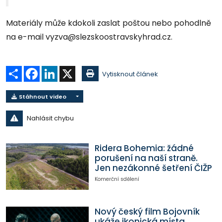
Materiály může kdokoli zaslat poštou nebo pohodlně
na e-mail vyzva@slezskoostravskyhrad.cz.
Sdílet
Facebook
LinkedIn
X
Vytisknout článek
Stáhnout video
Nahlásit chybu
Ridera Bohemia: žádné
porušení na naší straně.
Jen nezákonné šetření ČIŽP
Komerční sdělení
Nový český film Bojovník
ukáže ikonická místa