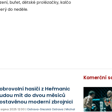
ní, bufet, dětské prolézačky, kalčo
erý do neděle.
Komerční s
obrovolní hasiči z Heřmanic
udou mít do dvou měsíců
ostavěnou moderní zbrojnici
. srpna 2025
12:00
|
Ostrava-Slezská Ostrava
|
Michal