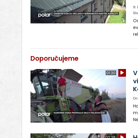
8.
Sl
Os
ev
re
sl
za
na
Doporučujeme
vy
V
01:30
v
K
Dn
Ha
ma
Ne
ša
pr
H
02:38