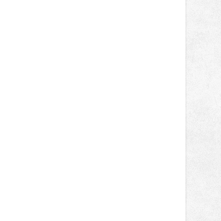
oblíbené stálice, ale také na řadu
novinek, které v Ostravě běžně
nepotkají.