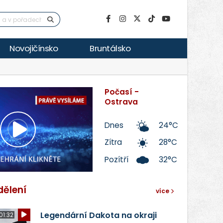
Novojičínsko
Bruntálsko
Počasí -
Ostrava
Dnes
24°C
Přehrát
Zítra
28°C
Pozítří
32°C
video
dělení
více
Legendární Dakota na okraji
01:32