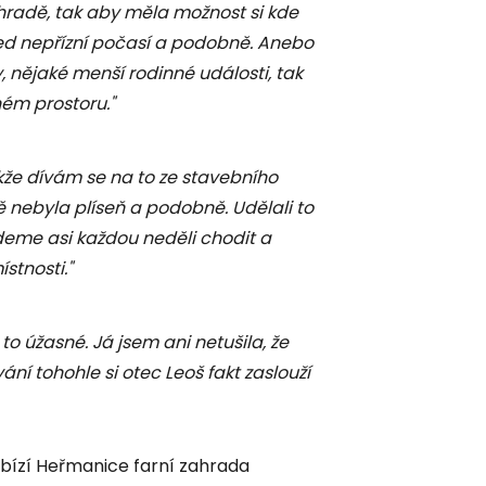
hradě, tak aby měla možnost si kde
řed nepřízní počasí a podobně. Anebo
y, nějaké menší rodinné události, tak
ém prostoru."
kže dívám se na to ze stavebního
tě nebyla plíseň a podobně. Udělali to
budeme asi každou neděli chodit a
stnosti."
e to úžasné. Já jsem ani netušila, že
ání tohohle si otec Leoš fakt zaslouží
bízí Heřmanice farní zahrada