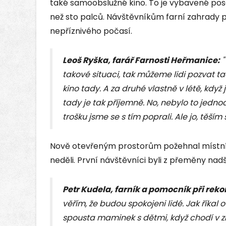
také samoobslužné kino. To je vybavené pose
než sto palců. Návštěvníkům farní zahrady p
nepříznivého počasí.
Leoš Ryška, farář Farnosti Heřmanice
:
"
takové situaci, tak můžeme lidi pozvat t
kino tady. A za druhé vlastně v létě, když
tady je tak příjemně. No, nebylo to jedno
trošku jsme se s tím poprali. Ale jo, těším 
Nově otevřeným prostorům požehnal místní 
neděli. První návštěvníci byli z přeměny nadš
Petr Kudela, farník a pomocník při rek
věřím, že budou spokojeni lidé. Jak říkal 
spousta maminek s dětmi, když chodí v zim