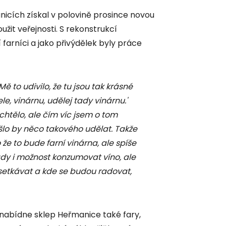
nicích získal v polovině prosince novou
žit veřejnosti. S rekonstrukcí
farníci a jako přivýdělek byly práce
Mě to udivilo, že tu jsou tak krásné
ele, vinárnu, udělej tady vinárnu.'
htělo, ale čím víc jsem o tom
, šlo by něco takového udělat. Takže
 že to bude farní vinárna, ale spíše
dy i možnost konzumovat víno, ale
 setkávat a kde se budou radovat,
nabídne sklep Heřmanice také fary,