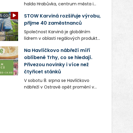
halda Hrabůvka, centrum města i
další ikonická místa Ostravy se objeví
STOW Karviná rozšiřuje výrobu,
5:00
v novém filmu Bojovník, který vstoupí
přijme 40 zaměstnanců
do kin už 13. srpna. Režiséři Vojtěch
Frič a Tomáš Dianiška si
Společnost Karviná je globálním
moravskoslezskou metropoli
lídrem v oblasti regálových produktů
nevybrali náhodou – její syrová
a systémů, stabilním
atmosféra se stala přirozenou
Na Havlíčkovo nábřeží míří
zaměstnavatelem na Karvinsku a
součástí příběhu bývalého
oblíbené Trhy, co se hledají.
firmou s obrovským potenciálem.
boxerského šampiona Hoffa (Milan
Přivezou novinky i více než
Ondrík), jenž se po letech vrací do
čtyřicet stánků
světa vrcholových zápasů, tentokrát
V sobotu 8. srpna se Havlíčkovo
v MMA.
nábřeží v Ostravě opět promění v
místo plné vůní, chutí a poctivých
lokálních výrobků. Trhy, co se hledají
tentokrát nabídnou více než čtyřicet
pečlivě vybraných stánků s kvalitní
gastronomií, farmářskými produkty,
designem i řemeslnou tvorbou.
Návštěvníci se mohou těšit nejen na