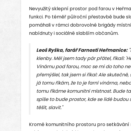
Nevyužitý sklepní prostor pod farou v Heřma
funkci. Po téměř půlroční přestavbě bude slou
pomáhali v rámci dobrovolné brigády místní 
nabídnuty i sociálně slabším občanům.
Leoš Ryška, farář Farnosti Heřmanice
:
"
klenby. Měl jsem tady pár přátel, říkali: 'H
Vinárnu pod farou, moc se mi do toho nec
přemýšlel, tak jsem si říkal: Ale skutečně
já tomu říkám, že to je farní vinárna, nebo
tomu říkáme komunitní místnost. Bude ta
spíše to bude prostor, kde se lidé budou
těšit, slavit."
Kromě komunitního prostoru pro setkávání 