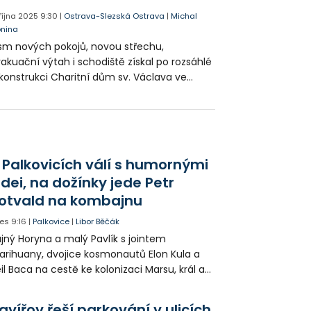
 října 2025
9:30
|
Ostrava-Slezská Ostrava
|
Michal
onina
m nových pokojů, novou střechu,
akuační výtah i schodiště získal po rozsáhlé
konstrukci Charitní dům sv. Václava ve
ezskoostravských Heřmanicích. Do
budovaného podkroví se už v listopadu
stěhuje osm nových uživatelů. Práce si
žádaly 27 milionů korun.
 Palkovicích válí s humornými
idei, na dožínky jede Petr
otvald na kombajnu
es
9:16
|
Palkovice
|
Libor Běčák
jný Horyna a malý Pavlík s jointem
rihuany, dvojice kosmonautů Elon Kula a
il Baca na cestě ke kolonizaci Marsu, král a
šek a mnoho dalších postav už při
opagaci Palkovic ztvárnili starosta Radim
avířov řeší parkování v ulicích