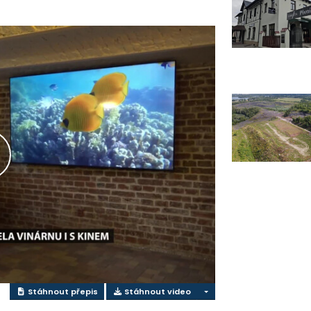
řehrát
ideo
Stáhnout přepis
Stáhnout video