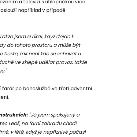
zením a televizí s úhlopříčkou více
oslouží například v případě
Takže jsem si říkal, když dojde k
ady do tohoto prostoru a může být
 je horko, tak není kde se schovat a
duché ve sklepě udělat provoz, takže
se."
farář po bohoslužbě ve třetí adventní
ení.
onstrukcích
:
"Já jsem spokojený a
otec Leoš, na farní zahradu chodí
ě, v létě, když je nepříznivé počasí