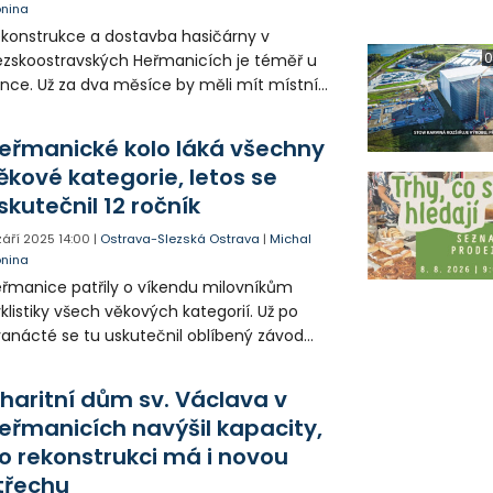
onina
konstrukce a dostavba hasičárny v
0
ezskoostravských Heřmanicích je téměř u
nce. Už za dva měsíce by měli mít místní
brovolní hasiči nové prostory pro techniku,
e i moderní zázemí. Přestavba vyšla na
eřmanické kolo láká všechny
desát milionů korun.
ěkové kategorie, letos se
skutečnil 12 ročník
 září 2025
14:00
|
Ostrava-Slezská Ostrava
|
Michal
onina
řmanice patřily o víkendu milovníkům
klistiky všech věkových kategorií. Už po
anácté se tu uskutečnil oblíbený závod
sanet Cup – Heřmanické kolo. Na pěti
atích se tu letos utkalo na dvě stě
haritní dům sv. Václava v
vodníků.
eřmanicích navýšil kapacity,
o rekonstrukci má i novou
třechu