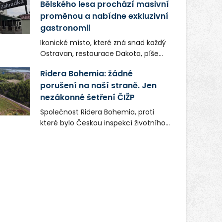
Bělského lesa prochází masivní
proměnou a nabídne exkluzivní
gastronomii
Ikonické místo, které zná snad každý
Ostravan, restaurace Dakota, píše
novou kapitolu. Silná mateřská
Ridera Bohemia: žádné
společnost Dang Investment Group
porušení na naší straně. Jen
s.r.o. investuje do projektu přes 50
nezákonné šetření ČIŽP
milionů korun. Cílem je přinést
Ostravě dva špičkové gastronomické
Společnost Ridera Bohemia, proti
koncepty, které v regionu dosud
které bylo Českou inspekcí životního
chyběly, luxusní středomořskou
prostředí (ČIŽP) čtyři roky vedeno
kuchyni a autentickou asijskou
vykonstruované řízení, při realizaci
gastronomii.
OVS na heřmanické haldě
postupovala v souladu se zákonem a
zadáním státního podniku DIAMO a v
této souvislosti nelze hovořit o
žádném odpadu. Ridera od počátku
označovala řízení ČIŽP za nezákonné
a domáhala se práva na spravedlivý