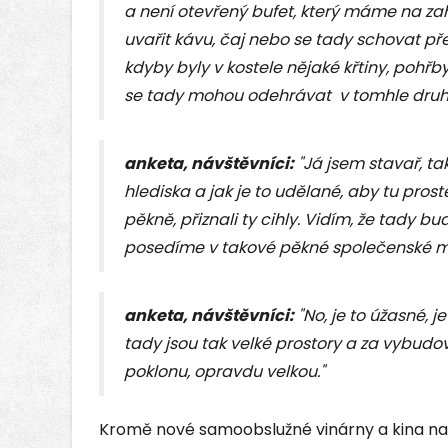
a není otevřený bufet, který máme na za
uvařit kávu, čaj nebo se tady schovat p
kdyby byly v kostele nějaké křtiny, pohřb
se tady mohou odehrávat v tomhle druh
anketa, návštěvníci
:
"Já jsem stavař, ta
hlediska a jak je to udělané, aby tu pros
pěkně, přiznali ty cihly. Vidím, že tady 
posedíme v takové pěkné společenské mí
anketa, návštěvníci
:
"No, je to úžasné, j
tady jsou tak velké prostory a za vybudov
poklonu, opravdu velkou."
Kromě nové samoobslužné vinárny a kina na