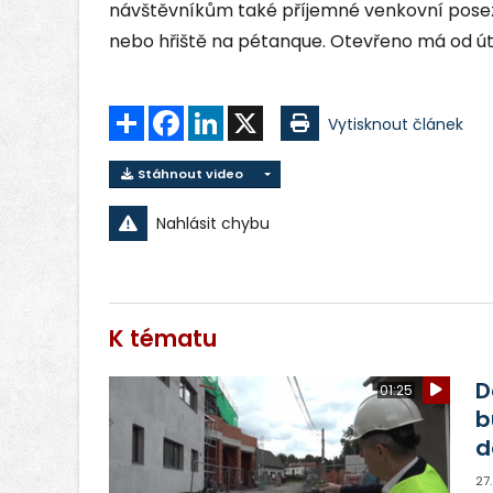
návštěvníkům také příjemné venkovní poseze
nebo hřiště na pétanque. Otevřeno má od út
Sdílet
Facebook
LinkedIn
X
Vytisknout článek
Stáhnout video
Nahlásit chybu
K tématu
D
01:25
b
d
27